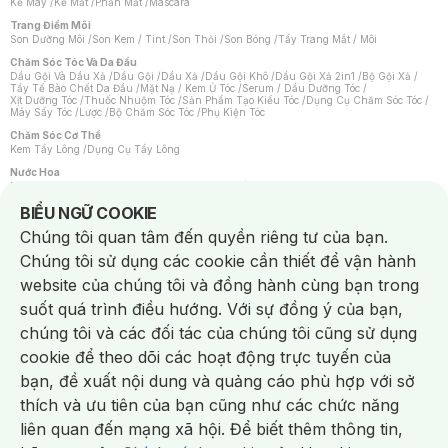
Kẻ Mày
/
Kẻ Mắt
/
Phấn Mắt
/
Mascara
Trang Điểm Môi
Son Dưỡng Môi
/
Son Kem / Tint
/
Son Thỏi
/
Son Bóng
/
Tẩy Trang Mắt / Môi
Chăm Sóc Tóc Và Da Đầu
Dầu Gội Và Dầu Xả
/
Dầu Gội
/
Dầu Xả
/
Dầu Gội Khô
/
Dầu Gội Xả 2in1
/
Bộ Gội Xả
/
Tẩy Tế Bào Chết Da Đầu
/
Mặt Nạ / Kem Ủ Tóc
/
Serum / Dầu Dưỡng Tóc
/
Xịt Dưỡng Tóc
/
Thuốc Nhuộm Tóc
/
Sản Phẩm Tạo Kiểu Tóc
/
Dụng Cụ Chăm Sóc Tóc
/
Máy Sấy Tóc
/
Lược
/
Bộ Chăm Sóc Tóc
/
Phụ Kiện Tóc
Chăm Sóc Cơ Thể
Kem Tẩy Lông
/
Dụng Cụ Tẩy Lông
Nước Hoa
Nước Hoa Nữ
/
Nước Hoa Nam
/
Nước Hoa Cao Cấp
/
Xịt Thơm Toàn Thân
/
Nước Hoa Vùng Kín
Notice about cookies usage
BIỂU NGỮ COOKIE
Chăm Sóc Cá Nhân
Chúng tôi quan tâm đến quyền riêng tư của bạn.
Chống Muỗi
/
Khẩu Trang
/
Máy Massage
/
Mặt Nạ Xông Hơi
/
Nước Rửa Tay
/
Sản Phẩm Chăm Sóc Khác
/
Bàn Chải Đánh Răng
/
Bàn Chải Điện
/
Chúng tôi sử dụng các cookie cần thiết để vận hành
Hỗ Trợ Trắng Răng
/
Kem Đánh Răng
/
Máy Tăm Nước
/
Nước Súc Miệng
/
Tăm / Chỉ Nha Khoa
/
Xịt Thơm Miệng
/
Dung Dịch Vệ Sinh
/
Dưỡng Vùng Kín
/
website của chúng tôi và đồng hành cùng bạn trong
Khăn Ướt Vệ Sinh Vùng Kín
/
Băng Vệ Sinh
/
Tampon
/
Bọt Cạo Râu
/
Dao Cạo Râu
/
Máy Cạo Râu
suốt quá trình điều hướng. Với sự đồng ý của bạn,
Vấn Đề Về Da
chúng tôi và các đối tác của chúng tôi cũng sử dụng
Da Dầu / Lỗ Chân Lông To
/
Da Khô / Mất Nước
/
Da Lão Hóa
/
Da Mụn
/
Da Nhạy Cảm / Kích Ứng
/
Da Xỉn Màu
/
Thâm / Nám / Tàn Nhang
/
cookie để theo dõi các hoạt động trực tuyến của
Quầng Thâm & Bọng Mắt
/
Sẹo
/
Viêm Da Cơ Địa
bạn, đề xuất nội dung và quảng cáo phù hợp với sở
Dụng Cụ / Phụ Kiện Chăm Sóc Da
Chat i
Bông Tẩy Trang
/
Khăn Lau Mặt Khô
/
Dụng Cụ / Máy Rửa Mặt
/
Máy Chăm Sóc Da
/
thích và ưu tiên của bạn cũng như các chức năng
Dụng Cụ Chăm Sóc Khác
liên quan đến mạng xã hội. Để biết thêm thông tin,