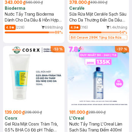
343.000 ₫
378.000 ₫
560.000 ₫
490.000 ₫
Bioderma
CeraVe
Nước Tẩy Trang Bioderma
Sữa Rửa Mặt CeraVe Sạch Sâu
Dành Cho Da Dầu & Hỗn Hợp
Cho Da Thường Đến Da Dầu
500ml
473ml
(228)
698/tháng
(116)
1.4k/tháng
4.9
4.9
88
%
64
%
Bill Cerave 299K Tặng Sữa Rửa
Mặt Cerave 30ml (SL có hạn)
-
53
%
-
37
%
139.000 ₫
181.000 ₫
298.000 ₫
289.000 ₫
Cosrx
L'Oreal
Gel Rửa Mặt Cosrx Tràm Trà,
Nước Tẩy Trang L'Oreal Làm
0.5% BHA Có Độ pH Thấp
Sạch Sâu Trang Điểm 400ml