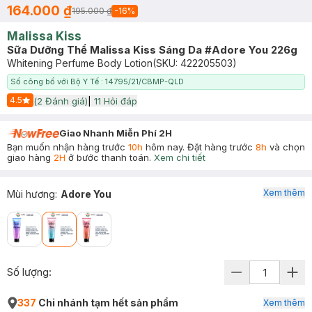
164.000 ₫
195.000 ₫
-
16
%
Malissa Kiss
Sữa Dưỡng Thể Malissa Kiss Sáng Da #Adore You 226g
Whitening Perfume Body Lotion
(SKU:
422205503
)
Số công bố với Bộ Y Tế : 14795/21/CBMP-QLD
4.5
(
2
Đánh giá)
|
11
Hỏi đáp
Start Icon
Giao Nhanh Miễn Phí 2H
Bạn muốn nhận hàng trước
10h
hôm nay. Đặt hàng trước
8h
và chọn
giao hàng
2H
ở bước thanh toán.
Xem chi tiết
Xem thêm
Mùi hương
:
Adore You
Số lượng:
337
Chi nhánh tạm hết sản phẩm
Xem thêm