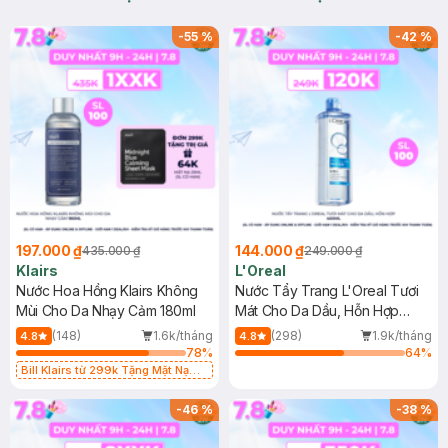
-
55
%
-
42
%
197.000 ₫
144.000 ₫
435.000 ₫
249.000 ₫
Klairs
L'Oreal
Nước Hoa Hồng Klairs Không
Nước Tẩy Trang L'Oreal Tươi
Mùi Cho Da Nhạy Cảm 180ml
Mát Cho Da Dầu, Hỗn Hợp
400ml
(148)
1.6k/tháng
(298)
1.9k/tháng
4.8
4.8
78
%
64
%
Bill Klairs từ 299k Tặng Mặt Nạ
Làm Dịu Da & Kiểm Soát Dầu Nhờn
25ml (SL Có Hạn)
-
46
%
-
38
%