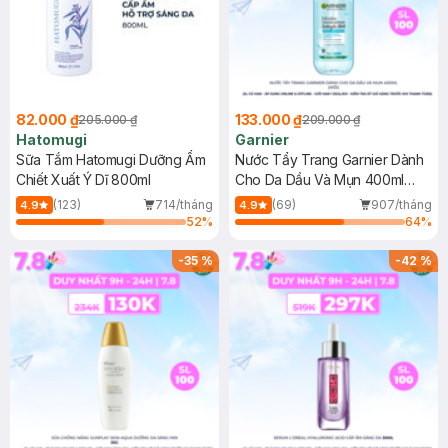
82.000 ₫
133.000 ₫
205.000 ₫
209.000 ₫
Hatomugi
Garnier
Sữa Tắm Hatomugi Dưỡng Ẩm
Nước Tẩy Trang Garnier Dành
Chiết Xuất Ý Dĩ 800ml
Cho Da Dầu Và Mụn 400ml
(Mới)
(123)
714/tháng
(69)
907/tháng
4.9
4.9
52
%
64
%
-
35
%
-
42
%