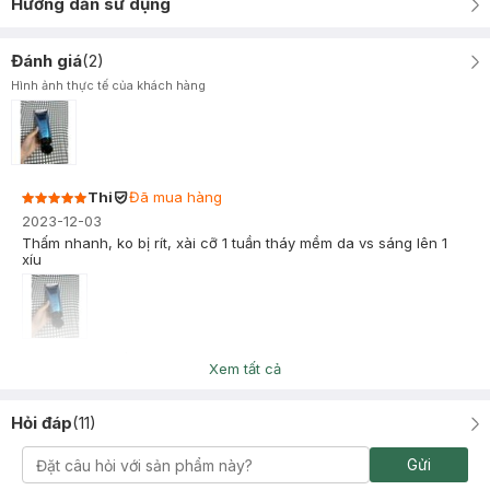
Hướng dẫn sử dụng
Đánh giá
(
2
)
Hình ảnh thực tế của khách hàng
Thi
Đã mua hàng
2023-12-03
Thấm nhanh, ko bị rít, xài cỡ 1 tuần tháy mềm da vs sáng lên 1
xíu
Lê Yến
Đã mua hàng
Xem tất cả
2021-12-09
mùi adore you giống hương phấn mỹ phẩm. Cá nhân thấy mùi
Hỏi đáp
(
11
)
này không đc đặc sắc . Không đủ ẩm/ mềm tay
Gửi