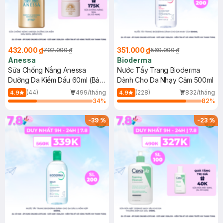
432.000 ₫
351.000 ₫
702.000 ₫
560.000 ₫
Anessa
Bioderma
Sữa Chống Nắng Anessa
Nước Tẩy Trang Bioderma
Dưỡng Da Kiềm Dầu 60ml (Bản
Dành Cho Da Nhạy Cảm 500ml
Mới)
(44)
499/tháng
(228)
832/tháng
4.9
4.9
34
%
82
%
-
39
%
-
23
%