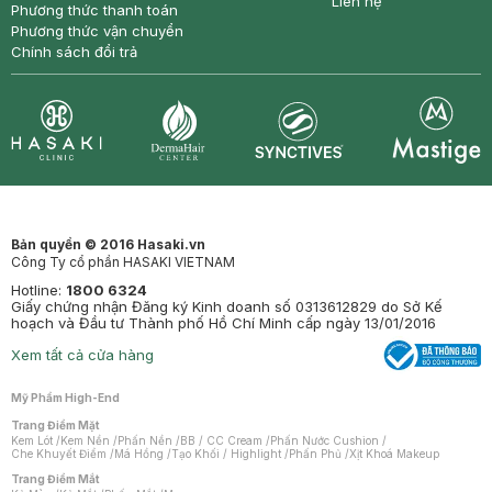
Liên hệ
Phương thức thanh toán
Phương thức vận chuyển
Chính sách đổi trả
Synctives
Clinic
Dermahair
Mastige
Bản quyền © 2016 Hasaki.vn
Công Ty cổ phần HASAKI VIETNAM
Hotline:
1800 6324
Giấy chứng nhận Đăng ký Kinh doanh số 0313612829 do Sở Kế
hoạch và Đầu tư Thành phố Hồ Chí Minh cấp ngày 13/01/2016
Xem tất cả cửa hàng
Mỹ Phẩm High-End
Trang Điểm Mặt
Kem Lót
/
Kem Nền
/
Phấn Nền
/
BB / CC Cream
/
Phấn Nước Cushion
/
Che Khuyết Điểm
/
Má Hồng
/
Tạo Khối / Highlight
/
Phấn Phủ
/
Xịt Khoá Makeup
Trang Điểm Mắt