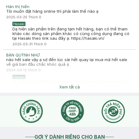
Hàn thị hiền
Tôi muốn đặt hàng online thì phải làm thế nào ạ
2025-03-25
Thích
0
Hasaki
Dạ hiện sản phẩm trên đang tạm hết hàng, bạn có thể tham
khảo các dòng sản phẩm khác có cùng công dụng đang có
tại Hasaki theo link sau đây ạ: https://hasaki.vn/
2025-03-31
Thích
0
BẠN QUỲNH NHƯ
nào hết sale vậy ạ sợ đến lúc sài hết quay lại mua mà hết sale
về giá ban đầu chắc khóc quá ạ
2024-03-13
Thích
0
Hasaki
Dạ giá tại các CH thuộc Hasaki cùng 1 giá trên app Hasaki
bạn nha, miễn sản phẩm còn trong thời gian áp dụng deal
Xem tất cả
hoặc số lượng giới hạn deal vì còn tùy vào lượng khách
không cố định tại của hàng. Bạn đặt hàng hay ghé cửa hàng
thời điểm nào sẽ tính theo giá trên web hasaki.vn tại thời điểm
đó nhé . Còn quà tặng có giới hạn khi ghé bạn chủ động
check với nhân viên nhé
2024-03-13
Thích
0
GỢI Ý DÀNH RIÊNG CHO BẠN