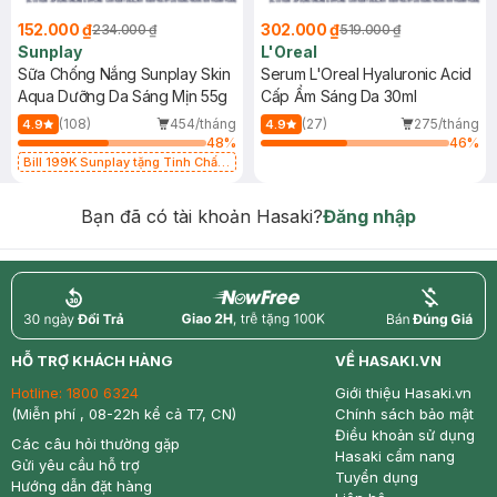
152.000 ₫
302.000 ₫
234.000 ₫
519.000 ₫
Sunplay
L'Oreal
Sữa Chống Nắng Sunplay Skin
Serum L'Oreal Hyaluronic Acid
Aqua Dưỡng Da Sáng Mịn 55g
Cấp Ẩm Sáng Da 30ml
(108)
454/tháng
(27)
275/tháng
4.9
4.9
48
%
46
%
Bill 199K Sunplay tặng Tinh Chất
Chống Nắng 7g trị giá 30K (SL có
hạn)
Bạn đã có tài khoản Hasaki?
Đăng nhập
return
nowfree
price
HỖ TRỢ KHÁCH HÀNG
VỀ HASAKI.VN
Hotline:
1800 6324
Giới thiệu Hasaki.vn
(Miễn phí , 08-22h kể cả T7, CN)
Chính sách bảo mật
Điều khoản sử dụng
Các câu hỏi thường gặp
Hasaki cẩm nang
Gửi yêu cầu hỗ trợ
Tuyển dụng
Hướng dẫn đặt hàng