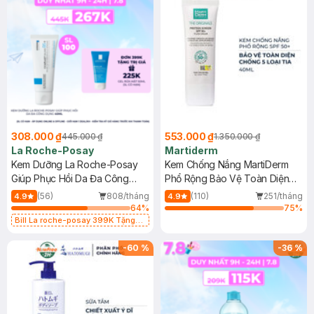
308.000 ₫
553.000 ₫
445.000 ₫
1.350.000 ₫
La Roche-Posay
Martiderm
Kem Dưỡng La Roche-Posay
Kem Chống Nắng MartiDerm
Giúp Phục Hồi Da Đa Công
Phổ Rộng Bảo Vệ Toàn Diện
Dụng 40ml
40ml
(56)
808/tháng
(110)
251/tháng
4.9
4.9
64
%
75
%
Bill La roche-posay 399K Tặng
Gel rửa mặt da dầu nhạy cảm 50ml
(SL có hạn)
-
60
%
-
36
%