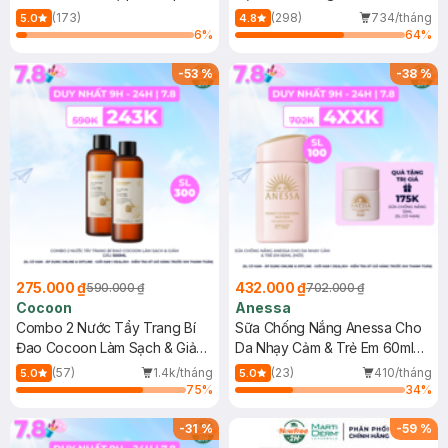
150ml
(173)
(298)
734/tháng
5.0
4.8
6
%
64
%
-
53
%
-
38
%
275.000 ₫
432.000 ₫
590.000 ₫
702.000 ₫
Cocoon
Anessa
Combo 2 Nước Tẩy Trang Bí
Sữa Chống Nắng Anessa Cho
Đao Cocoon Làm Sạch & Giảm
Da Nhạy Cảm & Trẻ Em 60ml
Dầu 500ml
(Mới)
(57)
1.4k/tháng
(23)
410/tháng
5.0
5.0
75
%
34
%
-
31
%
-
59
%