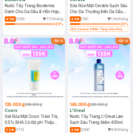
Nước Tẩy Trang Bioderma
Sữa Rửa Mặt CeraVe Sạch Sâu
Dành Cho Da Dầu & Hỗn Hợp
Cho Da Thường Đến Da Dầu
500ml
473ml
(228)
717/tháng
(116)
1.5k/tháng
4.9
4.9
20
%
20
%
Bill Cerave 299K Tặng Sữa Rửa
Mặt Cerave 30ml (SL có hạn)
-
55
%
-
50
%
135.000 ₫
145.000 ₫
298.000 ₫
289.000 ₫
Cosrx
L'Oreal
Gel Rửa Mặt Cosrx Tràm Trà,
Nước Tẩy Trang L'Oreal Làm
0.5% BHA Có Độ pH Thấp
Sạch Sâu Trang Điểm 400ml
150ml
(173)
(298)
916/tháng
5.0
4.8