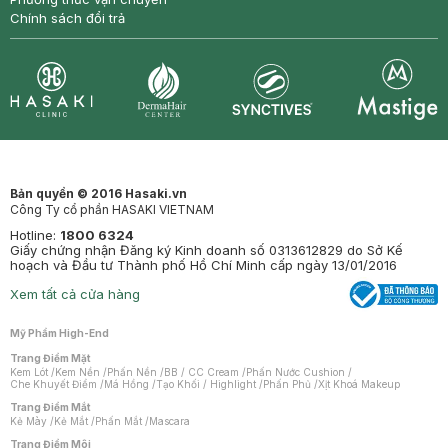
Chính sách đổi trả
Synctives
Clinic
Dermahair
Mastige
Bản quyền © 2016 Hasaki.vn
Công Ty cổ phần HASAKI VIETNAM
Hotline:
1800 6324
Giấy chứng nhận Đăng ký Kinh doanh số 0313612829 do Sở Kế
hoạch và Đầu tư Thành phố Hồ Chí Minh cấp ngày 13/01/2016
Xem tất cả cửa hàng
Mỹ Phẩm High-End
Trang Điểm Mặt
Kem Lót
/
Kem Nền
/
Phấn Nền
/
BB / CC Cream
/
Phấn Nước Cushion
/
Che Khuyết Điểm
/
Má Hồng
/
Tạo Khối / Highlight
/
Phấn Phủ
/
Xịt Khoá Makeup
Trang Điểm Mắt
Kẻ Mày
/
Kẻ Mắt
/
Phấn Mắt
/
Mascara
Trang Điểm Môi