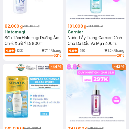
82.000 ₫
101.000 ₫
205.000 ₫
209.000 ₫
Hatomugi
Garnier
Sữa Tắm Hatomugi Dưỡng Ẩm
Nước Tẩy Trang Garnier Dành
Chiết Xuất Ý Dĩ 800ml
Cho Da Dầu Và Mụn 400ml
(Mới)
(123)
714/tháng
(69)
1.2k/tháng
4.9
4.9
52
%
26
%
-
44
%
-
43
%
130.000 ₫
297.000 ₫
234.000 ₫
519.000 ₫