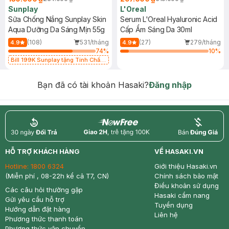
Sunplay
L'Oreal
Sữa Chống Nắng Sunplay Skin
Serum L'Oreal Hyaluronic Acid
Aqua Dưỡng Da Sáng Mịn 55g
Cấp Ẩm Sáng Da 30ml
(108)
531/tháng
(27)
279/tháng
4.9
4.9
74
%
10
%
Bill 199K Sunplay tặng Tinh Chất
Chống Nắng 7g trị giá 30K (SL có
hạn)
Bạn đã có tài khoản Hasaki?
Đăng nhập
return
nowfree
price
HỖ TRỢ KHÁCH HÀNG
VỀ HASAKI.VN
Hotline:
1800 6324
Giới thiệu Hasaki.vn
(Miễn phí , 08-22h kể cả T7, CN)
Chính sách bảo mật
Điều khoản sử dụng
Các câu hỏi thường gặp
Hasaki cẩm nang
Gửi yêu cầu hỗ trợ
Tuyển dụng
Hướng dẫn đặt hàng
Liên hệ
Phương thức thanh toán
Phương thức vận chuyển