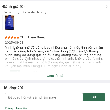
Đánh giá
(
10
)
Hình ảnh thực tế của khách hàng
Thu Thảo Đặng
2025-08-21
Mình không nhớ đã dùng bao nhiêu chai rồi, nếu tính bằng năm
thì chắc cũng hơn 5 năm, cứ 1 chai dùng được tầm 1,5 tháng.
Mình cũng đã dùng qua nhiều dòng dưỡng thể, nhưng chốt hạ
em này siêu đỉnh nha: thơm dịu, thấm nhanh, không bết rít, mịn,
thoáng mát bề mặt da, hỗ trợ sáng da, giá hạt dẻ. lâu lâu canh
khuyến mại mua 1 tặng 1. Túm gọn: Chân ái là đây.
-
2025-08-21
Hasaki
Xem tất cả
Hasaki xin chào! Hasaki cảm ơn Thu Thảo Đặng đã dành thời
gian đánh giá. Sự hài lòng của khách hàng là động lực to lớn
để Hasaki ngày càng phát triển hơn nữa về chất lượng dịch
Hỏi đáp
(
20
)
vụ. Cảm ơn bạn đã tin tưởng và mua sắm tại Hasaki!
Ngọc
Đã mua hàng
Gửi
2025-08-13
Dưỡng ẩm rất là oke nha, chưa phải quá xịn nhưng chỉ với 122k
Đặng Thuý Vy
mà chất lượng như này thì thiệt là hời rùi. Dung tích bự, dùng tầm