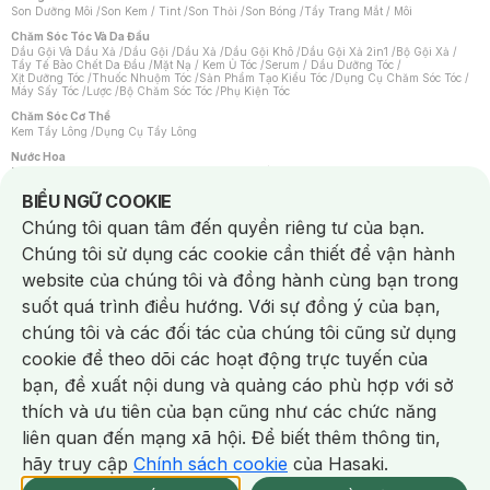
Son Dưỡng Môi
/
Son Kem / Tint
/
Son Thỏi
/
Son Bóng
/
Tẩy Trang Mắt / Môi
Chăm Sóc Tóc Và Da Đầu
Dầu Gội Và Dầu Xả
/
Dầu Gội
/
Dầu Xả
/
Dầu Gội Khô
/
Dầu Gội Xả 2in1
/
Bộ Gội Xả
/
Tẩy Tế Bào Chết Da Đầu
/
Mặt Nạ / Kem Ủ Tóc
/
Serum / Dầu Dưỡng Tóc
/
Xịt Dưỡng Tóc
/
Thuốc Nhuộm Tóc
/
Sản Phẩm Tạo Kiểu Tóc
/
Dụng Cụ Chăm Sóc Tóc
/
Máy Sấy Tóc
/
Lược
/
Bộ Chăm Sóc Tóc
/
Phụ Kiện Tóc
Chăm Sóc Cơ Thể
Kem Tẩy Lông
/
Dụng Cụ Tẩy Lông
Nước Hoa
Nước Hoa Nữ
/
Nước Hoa Nam
/
Nước Hoa Cao Cấp
/
Xịt Thơm Toàn Thân
/
Nước Hoa Vùng Kín
Notice about cookies usage
BIỂU NGỮ COOKIE
Chăm Sóc Cá Nhân
Chúng tôi quan tâm đến quyền riêng tư của bạn.
Chống Muỗi
/
Khẩu Trang
/
Máy Massage
/
Mặt Nạ Xông Hơi
/
Nước Rửa Tay
/
Sản Phẩm Chăm Sóc Khác
/
Bàn Chải Đánh Răng
/
Bàn Chải Điện
/
Chúng tôi sử dụng các cookie cần thiết để vận hành
Hỗ Trợ Trắng Răng
/
Kem Đánh Răng
/
Máy Tăm Nước
/
Nước Súc Miệng
/
Tăm / Chỉ Nha Khoa
/
Xịt Thơm Miệng
/
Dung Dịch Vệ Sinh
/
Dưỡng Vùng Kín
/
website của chúng tôi và đồng hành cùng bạn trong
Khăn Ướt Vệ Sinh Vùng Kín
/
Băng Vệ Sinh
/
Tampon
/
Bọt Cạo Râu
/
Dao Cạo Râu
/
Máy Cạo Râu
suốt quá trình điều hướng. Với sự đồng ý của bạn,
Vấn Đề Về Da
chúng tôi và các đối tác của chúng tôi cũng sử dụng
Da Dầu / Lỗ Chân Lông To
/
Da Khô / Mất Nước
/
Da Lão Hóa
/
Da Mụn
/
Da Nhạy Cảm / Kích Ứng
/
Da Xỉn Màu
/
Thâm / Nám / Tàn Nhang
/
cookie để theo dõi các hoạt động trực tuyến của
Quầng Thâm & Bọng Mắt
/
Sẹo
/
Viêm Da Cơ Địa
bạn, đề xuất nội dung và quảng cáo phù hợp với sở
Dụng Cụ / Phụ Kiện Chăm Sóc Da
Chat i
Bông Tẩy Trang
/
Khăn Lau Mặt Khô
/
Dụng Cụ / Máy Rửa Mặt
/
Máy Chăm Sóc Da
/
thích và ưu tiên của bạn cũng như các chức năng
Dụng Cụ Chăm Sóc Khác
liên quan đến mạng xã hội. Để biết thêm thông tin,
hãy truy cập
Chính sách cookie
của Hasaki.
NowFree 2H
Giao Nhanh Miễn Phí 2H
Xem chi tiết