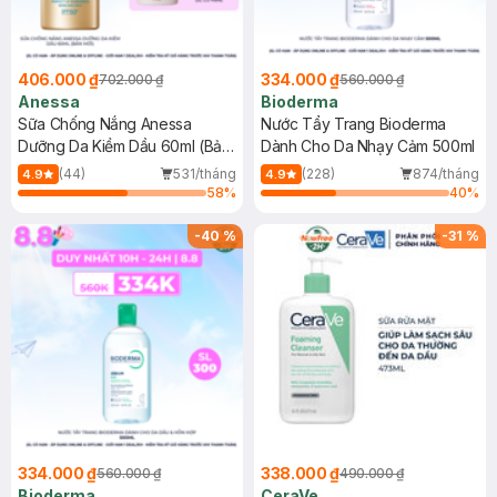
406.000 ₫
334.000 ₫
702.000 ₫
560.000 ₫
Anessa
Bioderma
Sữa Chống Nắng Anessa
Nước Tẩy Trang Bioderma
Dưỡng Da Kiềm Dầu 60ml (Bản
Dành Cho Da Nhạy Cảm 500ml
Mới)
(44)
531/tháng
(228)
874/tháng
4.9
4.9
58
%
40
%
-
40
%
-
31
%
334.000 ₫
338.000 ₫
560.000 ₫
490.000 ₫
Bioderma
CeraVe