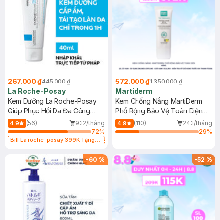
267.000 ₫
572.000 ₫
445.000 ₫
1.350.000 ₫
La Roche-Posay
Martiderm
Kem Dưỡng La Roche-Posay
Kem Chống Nắng MartiDerm
Giúp Phục Hồi Da Đa Công
Phổ Rộng Bảo Vệ Toàn Diện
Dụng 40ml
40ml
(56)
932/tháng
(110)
243/tháng
4.9
4.9
72
%
29
%
Bill La roche-posay 399K Tặng
Gel rửa mặt da dầu nhạy cảm 50ml
(SL có hạn)
-
60
%
-
52
%