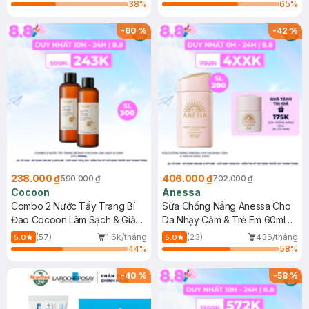
38
%
65
%
-
60
%
-
42
%
238.000 ₫
406.000 ₫
590.000 ₫
702.000 ₫
Cocoon
Anessa
Combo 2 Nước Tẩy Trang Bí
Sữa Chống Nắng Anessa Cho
Đao Cocoon Làm Sạch & Giảm
Da Nhạy Cảm & Trẻ Em 60ml
Dầu 500ml
(Mới)
(57)
1.6k/tháng
(23)
436/tháng
5.0
5.0
44
%
58
%
-
40
%
-
58
%