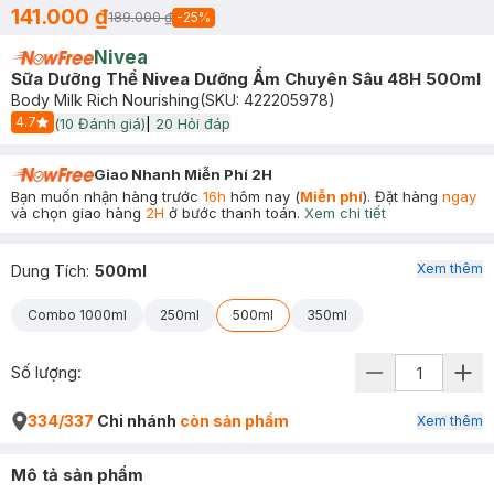
141.000 ₫
189.000 ₫
-
25
%
Nivea
Sữa Dưỡng Thể Nivea Dưỡng Ẩm Chuyên Sâu 48H 500ml
Body Milk Rich Nourishing
(SKU:
422205978
)
4.7
(
10
Đánh giá)
|
20
Hỏi đáp
Start Icon
Giao Nhanh Miễn Phí 2H
Bạn muốn nhận hàng trước
16h
hôm nay (
Miễn phí
). Đặt hàng
ngay
và chọn giao hàng
2H
ở bước thanh toán.
Xem chi tiết
Xem thêm
Dung Tích
:
500ml
Combo 1000ml
250ml
500ml
350ml
Số lượng:
334/337
Chi nhánh
còn sản phẩm
Xem thêm
Mô tả sản phẩm