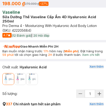
198.000 ₫
270.000 ₫
-
27
%
Vaseline
Sữa Dưỡng Thể Vaseline Cấp Ẩm 4D Hyaluronic Acid
250ml
Pro Derma 4 - Moisturizing With Hyaluronic Acid Body Lotion
(SKU:
422205684
)
4.7
(
12
Đánh giá)
|
20
Hỏi đáp
Start Icon
Giao Nhanh Miễn Phí 2H
Bạn muốn nhận hàng trước
17h
hôm nay (
Miễn phí
). Đặt hàng trong
59 phút
tới và chọn giao hàng
2H
ở bước thanh toán.
Xem chi tiết
Xem thêm
Chiết xuất
:
Hyaluronic Acid
Số lượng:
337
Chi nhánh tạm hết sản phẩm
Xem thêm