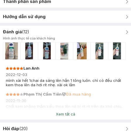
Thành phần sản phẩm
Hướng dẫn sử dụng
Đánh giá
(
12
)
Hình ảnh thực tế của khách hàng
Lan Anh
2022-12-03
mình xài hết 1chai da sáng lên hẳn 1 tông luôn. chỉ có đều chất
kem thoa lên da hơi rít nhẹ. xài ok lắm
Phạm Thị Cẩm Tiên
Đã mua hàng
2022-11-30
Chất kem không thấm kiểu thoa lên nó bị rít rít trên da khó chịu,
sáng ra tắm lại nhớt trên người luôn.Trắng thì mới dùng nên chưa
Xem tất cả
thấy thay đổi gì , nhưng về chất kem không thích lắm
Hỏi đáp
(
20
)