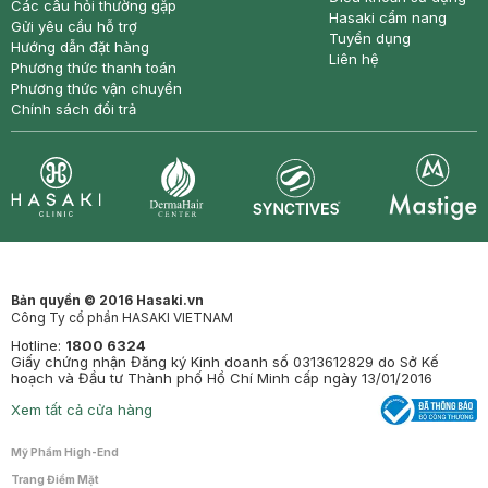
Các câu hỏi thường gặp
Hasaki cẩm nang
Gửi yêu cầu hỗ trợ
Tuyển dụng
Hướng dẫn đặt hàng
Liên hệ
Phương thức thanh toán
Phương thức vận chuyển
Chính sách đổi trả
Synctives
Clinic
Dermahair
Mastige
Bản quyền © 2016 Hasaki.vn
Công Ty cổ phần HASAKI VIETNAM
Hotline:
1800 6324
Giấy chứng nhận Đăng ký Kinh doanh số 0313612829 do Sở Kế
hoạch và Đầu tư Thành phố Hồ Chí Minh cấp ngày 13/01/2016
Xem tất cả cửa hàng
Mỹ Phẩm High-End
Trang Điểm Mặt