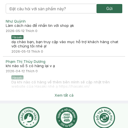
Gửi
Như Quỳnh
Làm cách nào để nhắn tin với shop ạk
2026-05-12
Thích
0
Hasaki
dạ chào bạn, bạn truy cập vào mục hỗ trợ khách hàng chat
với chúng tôi nhé ạ!
2026-05-13
Thích
0
Phạm Thị Thùy Dương
khi nào số 5 có hàng lại v ạ
2026-04-12
Thích
0
Hasaki
Dạ khi nào có hàng về thêm bên mình sẽ cập nhật trên
website của Hasaki nhé ạ https://hasaki.vn/
2026-04-12
Thích
0
Xem tất cả