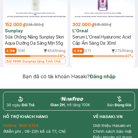
152.000 ₫
302.000 ₫
234.000 ₫
519.000 ₫
Sunplay
L'Oreal
Sữa Chống Nắng Sunplay Skin
Serum L'Oreal Hyaluronic Acid
Aqua Dưỡng Da Sáng Mịn 55g
Cấp Ẩm Sáng Da 30ml
(108)
454/tháng
(27)
275/tháng
4.9
4.9
48
%
40
%
Bill 199K Sunplay tặng Tinh Chất
Chống Nắng 7g trị giá 30K (SL có
hạn)
Bạn đã có tài khoản Hasaki?
Đăng nhập
return
nowfree
price
HỖ TRỢ KHÁCH HÀNG
VỀ HASAKI.VN
Hotline:
1800 6324
Giới thiệu Hasaki.vn
(Miễn phí , 08-22h kể cả T7, CN)
Chính sách bảo mật
Điều khoản sử dụng