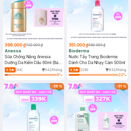
398.000 ₫
351.000 ₫
702.000 ₫
560.000 ₫
Anessa
Bioderma
Sữa Chống Nắng Anessa
Nước Tẩy Trang Bioderma
Dưỡng Da Kiềm Dầu 60ml (Bản
Dành Cho Da Nhạy Cảm 500ml
Mới)
(44)
542/tháng
(228)
832/tháng
4.9
4.9
6
%
22
%
-
39
%
-
31
%