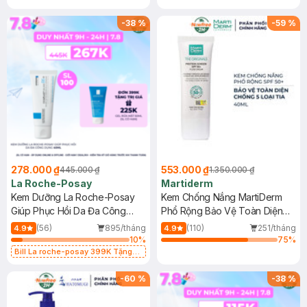
-
38
%
-
59
%
278.000 ₫
553.000 ₫
445.000 ₫
1.350.000 ₫
La Roche-Posay
Martiderm
Kem Dưỡng La Roche-Posay
Kem Chống Nắng MartiDerm
Giúp Phục Hồi Da Đa Công
Phổ Rộng Bảo Vệ Toàn Diện
Dụng 40ml
40ml
(56)
895/tháng
(110)
251/tháng
4.9
4.9
10
%
75
%
Bill La roche-posay 399K Tặng
Gel rửa mặt da dầu nhạy cảm 50ml
(SL có hạn)
-
60
%
-
38
%