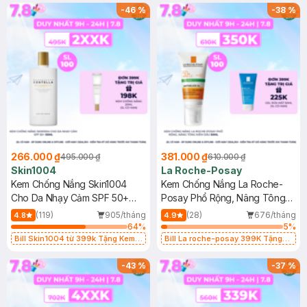
25ml (SL Có Hạn)
-
46
%
-
38
%
266.000 ₫
381.000 ₫
495.000 ₫
610.000 ₫
Skin1004
La Roche-Posay
Kem Chống Nắng Skin1004
Kem Chống Nắng La Roche-
Cho Da Nhạy Cảm SPF 50+
Posay Phổ Rộng, Nâng Tông
50ml
Kiềm Dầu 50ml
(119)
905/tháng
(28)
676/tháng
4.8
4.9
64
%
5
%
Bill Skin1004 từ 399k Tặng Kem
Bill La roche-posay 399K Tặng
Chống Nắng Cho Da Nhạy Cảm
Gel rửa mặt da dầu nhạy cảm 50ml
SPF 50+ 20ml (SL Có Hạn)
(SL có hạn)
-
43
%
-
37
%