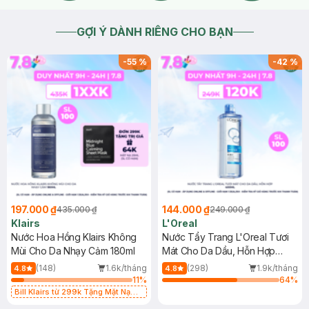
GỢI Ý DÀNH RIÊNG CHO BẠN
-
55
%
-
42
%
197.000 ₫
144.000 ₫
435.000 ₫
249.000 ₫
Klairs
L'Oreal
Nước Hoa Hồng Klairs Không
Nước Tẩy Trang L'Oreal Tươi
Mùi Cho Da Nhạy Cảm 180ml
Mát Cho Da Dầu, Hỗn Hợp
400ml
(148)
1.6k/tháng
(298)
1.9k/tháng
4.8
4.8
11
%
64
%
Bill Klairs từ 299k Tặng Mặt Nạ
Làm Dịu Da & Kiểm Soát Dầu Nhờn