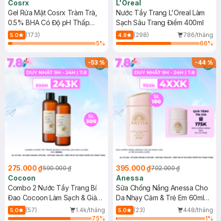
Cosrx
L'Oreal
Gel Rửa Mặt Cosrx Tràm Trà,
Nước Tẩy Trang L'Oreal Làm
0.5% BHA Có Độ pH Thấp
Sạch Sâu Trang Điểm 400ml
150ml
(173)
(298)
786/tháng
5.0
4.8
5
%
66
%
-
53
%
-
44
%
275.000 ₫
395.000 ₫
590.000 ₫
702.000 ₫
Cocoon
Anessa
Combo 2 Nước Tẩy Trang Bí
Sữa Chống Nắng Anessa Cho
Đao Cocoon Làm Sạch & Giảm
Da Nhạy Cảm & Trẻ Em 60ml
Dầu 500ml
(Mới)
(57)
1.4k/tháng
(23)
448/tháng
5.0
5.0
75
%
1
%