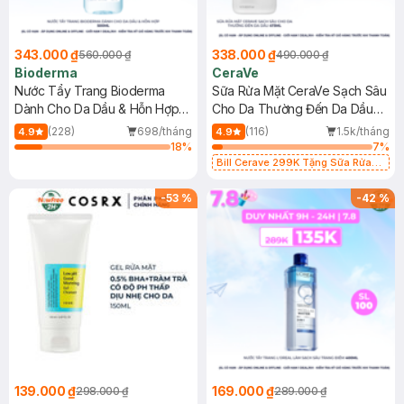
343.000 ₫
338.000 ₫
560.000 ₫
490.000 ₫
Bioderma
CeraVe
Nước Tẩy Trang Bioderma
Sữa Rửa Mặt CeraVe Sạch Sâu
Dành Cho Da Dầu & Hỗn Hợp
Cho Da Thường Đến Da Dầu
500ml
473ml
(228)
698/tháng
(116)
1.5k/tháng
4.9
4.9
18
%
7
%
Bill Cerave 299K Tặng Sữa Rửa
Mặt Cerave 30ml (SL có hạn)
-
53
%
-
42
%
139.000 ₫
169.000 ₫
298.000 ₫
289.000 ₫