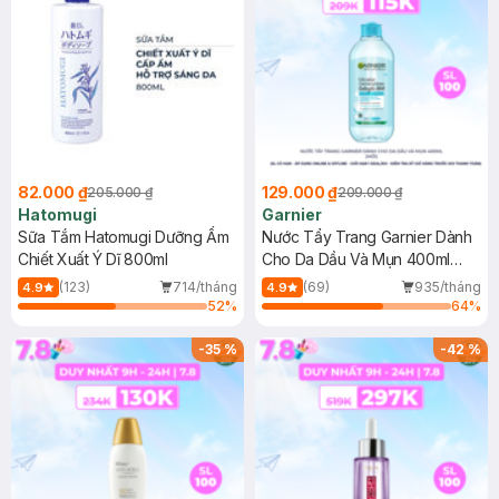
82.000 ₫
129.000 ₫
205.000 ₫
209.000 ₫
Hatomugi
Garnier
Sữa Tắm Hatomugi Dưỡng Ẩm
Nước Tẩy Trang Garnier Dành
Chiết Xuất Ý Dĩ 800ml
Cho Da Dầu Và Mụn 400ml
(Mới)
(123)
714/tháng
(69)
935/tháng
4.9
4.9
52
%
64
%
-
35
%
-
42
%