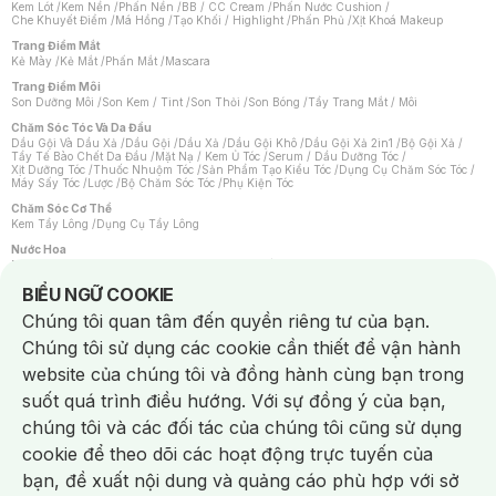
Kem Lót
/
Kem Nền
/
Phấn Nền
/
BB / CC Cream
/
Phấn Nước Cushion
/
Che Khuyết Điểm
/
Má Hồng
/
Tạo Khối / Highlight
/
Phấn Phủ
/
Xịt Khoá Makeup
Trang Điểm Mắt
Kẻ Mày
/
Kẻ Mắt
/
Phấn Mắt
/
Mascara
Trang Điểm Môi
Son Dưỡng Môi
/
Son Kem / Tint
/
Son Thỏi
/
Son Bóng
/
Tẩy Trang Mắt / Môi
Chăm Sóc Tóc Và Da Đầu
Dầu Gội Và Dầu Xả
/
Dầu Gội
/
Dầu Xả
/
Dầu Gội Khô
/
Dầu Gội Xả 2in1
/
Bộ Gội Xả
/
Tẩy Tế Bào Chết Da Đầu
/
Mặt Nạ / Kem Ủ Tóc
/
Serum / Dầu Dưỡng Tóc
/
Xịt Dưỡng Tóc
/
Thuốc Nhuộm Tóc
/
Sản Phẩm Tạo Kiểu Tóc
/
Dụng Cụ Chăm Sóc Tóc
/
Máy Sấy Tóc
/
Lược
/
Bộ Chăm Sóc Tóc
/
Phụ Kiện Tóc
Chăm Sóc Cơ Thể
Kem Tẩy Lông
/
Dụng Cụ Tẩy Lông
Nước Hoa
Nước Hoa Nữ
/
Nước Hoa Nam
/
Nước Hoa Cao Cấp
/
Xịt Thơm Toàn Thân
/
Nước Hoa Vùng Kín
Notice about cookies usage
BIỂU NGỮ COOKIE
Chăm Sóc Cá Nhân
Chúng tôi quan tâm đến quyền riêng tư của bạn.
Chống Muỗi
/
Khẩu Trang
/
Máy Massage
/
Mặt Nạ Xông Hơi
/
Nước Rửa Tay
/
Sản Phẩm Chăm Sóc Khác
/
Bàn Chải Đánh Răng
/
Bàn Chải Điện
/
Chúng tôi sử dụng các cookie cần thiết để vận hành
Hỗ Trợ Trắng Răng
/
Kem Đánh Răng
/
Máy Tăm Nước
/
Nước Súc Miệng
/
Tăm / Chỉ Nha Khoa
/
Xịt Thơm Miệng
/
Dung Dịch Vệ Sinh
/
Dưỡng Vùng Kín
/
website của chúng tôi và đồng hành cùng bạn trong
Khăn Ướt Vệ Sinh Vùng Kín
/
Băng Vệ Sinh
/
Tampon
/
Bọt Cạo Râu
/
Dao Cạo Râu
/
Máy Cạo Râu
suốt quá trình điều hướng. Với sự đồng ý của bạn,
Vấn Đề Về Da
chúng tôi và các đối tác của chúng tôi cũng sử dụng
Da Dầu / Lỗ Chân Lông To
/
Da Khô / Mất Nước
/
Da Lão Hóa
/
Da Mụn
/
Da Nhạy Cảm / Kích Ứng
/
Da Xỉn Màu
/
Thâm / Nám / Tàn Nhang
/
cookie để theo dõi các hoạt động trực tuyến của
Quầng Thâm & Bọng Mắt
/
Sẹo
/
Viêm Da Cơ Địa
bạn, đề xuất nội dung và quảng cáo phù hợp với sở
Dụng Cụ / Phụ Kiện Chăm Sóc Da
Chat i
Bông Tẩy Trang
/
Khăn Lau Mặt Khô
/
Dụng Cụ / Máy Rửa Mặt
/
Máy Chăm Sóc Da
/