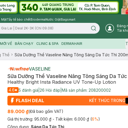
 Mặt
Tẩy tế bào chết
Bioderma
Nước Giặt
Bagsmart
Đăng 
Search icon
Tài kh
T
MỚI VỀ
BÁN CHẠY
CLINIC & SPA
DERMAHAIR
g Thể
Sữa Dưỡng Thể Vaseline Nâng Tông Sáng Da Tức Thì 200m
VASELINE
Sữa Dưỡng Thể Vaseline Nâng Tông Sáng Da Tức
Healthy Bright Insta Radiance UV Tone-Up Lotion
4.6
5
đánh giá
|
26
Hỏi đáp
|
Mã sản phẩm:
208200002
KẾT THÚC TRONG
89.000 ₫
(Đã bao gồm VAT)
Giá thị trường:
95.000 ₫
- Tiết kiệm:
6.000 ₫
(
6
%
)
Công dụng
:
Sáng Da Tức Thì