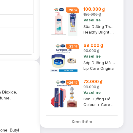
108.000 ₫
-
28
%
150.000 ₫
Vaseline
Sữa Dưỡng Thể Vaseline Dịu Mát Sáng Da 350ml
Healthy Bright Fresh & Bright Cooling UV Niacinamide Lotion
69.000 ₫
-
23
%
90.000 ₫
Vaseline
Sáp Dưỡng Môi Vaseline Mềm Mịn 7g
Lip Care Original
73.000 ₫
-
26
%
99.000 ₫
m Dioxide,
Vaseline
rfume,
Son Dưỡng Có Màu Vaseline Đỏ Tươi Tắn 3g
Colour + Care #Kissing Red
on
Xem thêm
hất AHA sẽ giúp
cone, Butyl
 ngời sức sống