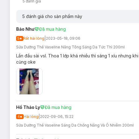
5
đánh giá
5
đánh giá cho sản phẩm này
Bảo Như
Đã mua hàng
|
5
Rất hài lòng
2023-05-18, 09:06
Sữa Dưỡng Thể Vaseline Nâng Tông Sáng Da Tức Thì 200ml
Lần đầu sài vsl. Thoa 1 lớp khá nhiều thì sáng 1 xíu nhưng k
củng oke
Hồ Thảo Ly
Đã mua hàng
|
4
Hài lòng
2022-09-06, 15:22
Sữa Dưỡng Thể Vaseline Sáng Da Chống Nắng Và Ô Nhiễm 200ml