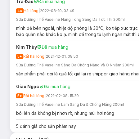
Trà Đào
Đã mua hàng
Ưu thế nổi bật của Sữa Dưỡng Thể Vaseline Ngăn 
|
4
Hài lòng
2022-08-10, 03:49
Phức hợp
Pro-retinol
kích thích da sản sinh Collagen.
Sữa Dưỡng Thể Vaseline Nâng Tông Sáng Da Tức Thì 200ml
mình để bên ngoài, nhiệt độ phòng là 30°C, ko tiếp xúc trực
Hoạt chất
AHA
cải thiện nếp nhăn mới hình thành.
bảo quản nào khác ko ạ. mình để trong tủ lạnh ngăn mát thì
Niacinamide
kết hợp với Vitamin B3 & E dưỡng da sán
Kim Thùy
Giọt Vaseline Jelly
Đã mua hàng
siêu nhỏ có sức mạnh phục hổi sâu 
3. Sữa Dưỡng Thể Vaseline Sáng Da Chống Nắn
|
5
Rất hài lòng
2021-12-01, 08:50
Lotion SPF 24 PA++
Sữa Dưỡng Thể Vaseline Sáng Da Chống Nắng Và Ô Nhiễm 200ml
Sữa Dưỡng Thể Vaseline Healthy Bright Sun + Pollution 
sản phẩm phải gọi là quá tốt giá lại rẻ shipper giao hàng nh
bảo vệ làn da trước tác hại của môi trường và ánh nắng mặt tr
E và cấp ẩm chuyên sâu với thành phần giọt Vaseline Jelly siê
Giao Ngọc
Đã mua hàng
|
5
Rất hài lòng
2021-02-08, 15:29
Sữa Dưỡng Thể Vaseline Làm Sáng Da & Chống Nắng 200ml
bôi lên da không bị nhờn rít, nhưng mùi hơi nồng
5
đánh giá cho sản phẩm này