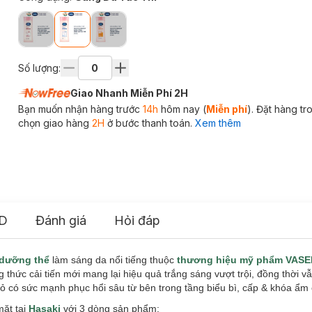
Số lượng:
Giao Nhanh Miễn Phí 2H
Bạn muốn nhận hàng trước
14h
hôm nay (
Miễn phí
). Đặt hàng t
chọn giao hàng
2H
ở bước thanh toán.
Xem thêm
D
Đánh giá
Hỏi đáp
dưỡng thể
làm sáng da nổi tiếng thuộc
thương hiệu mỹ phẩm VASE
 thức cải tiến mới mang lại hiệu quả trắng sáng vượt trội, đồng thời 
nhỏ có sức mạnh phục hổi sâu từ bên trong tầng biểu bì, cấp & khóa ẩ
mặt tại
Hasaki
với 3 dòng sản phẩm: