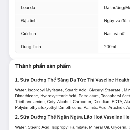
Loại da
Da thường/Mọ
Đặc tính
Ngày và đêm
Giới tính
Nam và nữ
Dung Tích
200ml
Ưu thế nổi bật của Sữa Dưỡng Thể Vaseline Nâng T
Thành phần sản phẩm
Vi chất phản quang
cho làn da sáng tức thì gấp 4 lần.
1. Sữa Dưỡng Thể Sáng Da Tức Thì Vaseline Healthy
Giọt Vaseline Jelly siêu nhỏ
giúp dưỡng ẩm và hỗ trợ p
Màng chống nắng 3 tác động
bảo vệ làn da khỏi tác 
Water, Isopropyl Myristate, Stearic Acid, Glyceryl Stearate , M
Dimethicone, Hydroxystearic Acid, Petrolatum, Tocopheryl Ac
Dạng sữa lỏng nhẹ, thấm nhanh, không nhờn dính.
Triethanolamine, Cetyl Alcohol, Carbomer, Disodium EDTA, Alum
Công thức trang điểm nâng tông da tức thì, cho bạn làn
Polydimethylsiloxyethyl Dimethicone, Palmitic Acid, Arachidic
2. Sữa Dưỡng Thể Vaseline Ngăn Ngừa Lão Hoá
2. Sữa Dưỡng Thể Ngăn Ngừa Lão Hoá Vaseline Heal
Sữa Dưỡng Thể Vaseline Healthy Bright Perfect Youth Pr
Water, Stearic Acid, Isopropyl Palmitate, Mineral Oil, Glyceri
kích thích sản sinh collagen và hỗ trợ cải thiện các nếp nhă