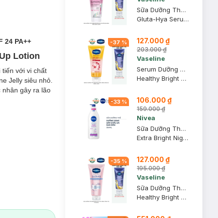
Sữa Dưỡng Thể Vaseline Sáng Da Chuyên Sâu Ban Đêm 300ml (Mới)
Gluta-Hya Serum Burst Lotion Dewy Radiance
127.000 ₫
F 24 PA++
-
37
%
203.000 ₫
Up Lotion
Vaseline
Serum Dưỡng Thể Vaseline Chống Nắng Sáng Da 300ml (Mới)
tiến với vi chất
Healthy Bright Daily Protection & Brightening Serum SPF 50+ PA++++
ne Jelly siêu nhỏ.
 nhân gây ra lão
106.000 ₫
-
33
%
159.000 ₫
Nivea
Sữa Dưỡng Thể Nivea Sáng Da Ban Đêm 350ml
Extra Bright Night Nourish Body Lotion
127.000 ₫
-
35
%
195.000 ₫
Vaseline
Sữa Dưỡng Thể Vaseline Gluta-Hya Nâng Tông Tức Thì 300ml
Healthy Bright Gluta-Hya Body Tone-Up UV Lotion