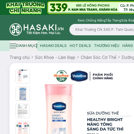
Kem Chống Nắng
Tẩy Trang
Sữa Rửa
Logo
DANH MỤC
HASAKI DEALS
HOT DEALS
THƯƠNG HIỆU
HÀNG 
Hamburger icon
Trang chủ
Sức Khỏe - Làm Đẹp
Chăm Sóc Cơ Thể
Dưỡn