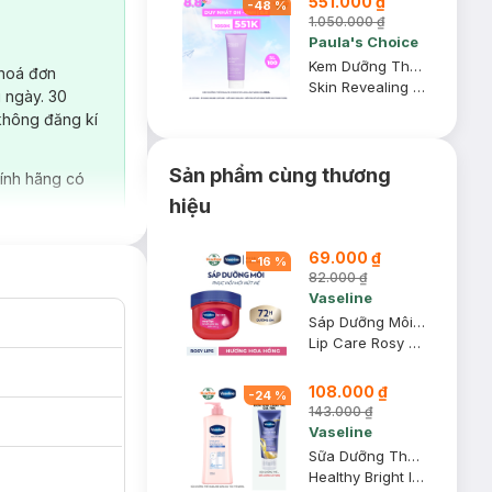
551.000 ₫
-
48
%
1.050.000 ₫
Paula's Choice
Kem Dưỡng Thể Paula’s Choice 10% AHA Làm Sáng Da 210ml
 hoá đơn
Skin Revealing Body Lotion with 10% AHA
 ngày. 30
không đăng kí
Sản phẩm cùng thương
ính hãng có
hiệu
69.000 ₫
-
16
%
82.000 ₫
Vaseline
Sáp Dưỡng Môi Vaseline Hồng Xinh 7g
Lip Care Rosy Lips
108.000 ₫
-
24
%
143.000 ₫
Vaseline
Sữa Dưỡng Thể Vaseline Sáng Da Tức Thì 320ml
Healthy Bright Instant Radiance UV Tone-Up Lotion