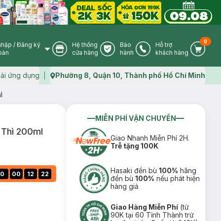
0
nhập
/
Đăng ký
Hệ thống
Bảo
Hỗ trợ
User Icon
Store Icon
Warranty Icon
Phone Icon
Cart I
oản
cửa hàng
hành
khách hàng
ải ứng dụng
Phường 8, Quận 10, Thành phố Hồ Chí Minh
Map icon
l
MIỄN PHÍ VẬN CHUYỂN
 Thì 200ml
Giao Nhanh Miễn Phí 2H.
Trễ tặng 100K
Hasaki đền bù
100%
hãng
:
:
:
0
00
12
21
đền bù
100%
nếu phát hiện
hàng giả
Giao Hàng Miễn Phí
(từ
90K tại 60 Tỉnh Thành trừ