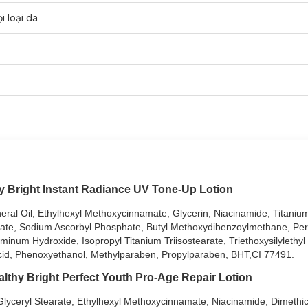
i loại da
ông Sáng Da Tức Thì:
 Bright Instant Radiance UV Tone-Up Lotion
hục hồi hư tổn từ sâu bên trong.
hại của UVA & UVB.
ineral Oil, Ethylhexyl Methoxycinnamate, Glycerin, Niacinamide, Titaniu
etate, Sodium Ascorbyl Phosphate, Butyl Methoxydibenzoylmethane, Pe
inum Hydroxide, Isopropyl Titanium Triisostearate, Triethoxysilylethyl
 da sáng mịn rạng rỡ.
 Acid, Phenoxyethanol, Methylparaben, Propylparaben, BHT,CI 77491.
 Healthy Bright Perfect Youth Pro-Age Repair Loti
thy Bright Perfect Youth Pro-Age Repair Lotion
o-Age Repair Lotion
với công thức chứa phức hợp Pro-retinol & hoạt c
n, Glyceryl Stearate, Ethylhexyl Methoxycinnamate, Niacinamide, Dimethi
n, mang đến cho bạn làn da trông tươi trẻ và căng mướt mịn màng, rạng