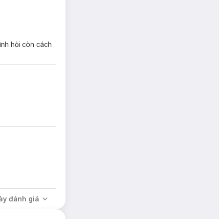
ình hỏi còn cách
ection Body
 màng chắn vô hình
ide + Vitamin C &
ày đánh giá