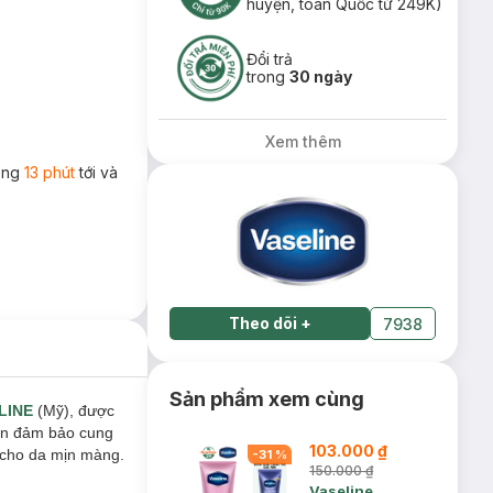
huyện, toàn Quốc từ 249K)
Đổi trả
trong
30 ngày
Xem thêm
rong
13 phút
tới và
Theo dõi
+
7938
Sản phẩm xem cùng
LINE
(Mỹ), được
vẫn đảm bảo cung
103.000 ₫
m cho da mịn màng.
-
31
%
150.000 ₫
Vaseline