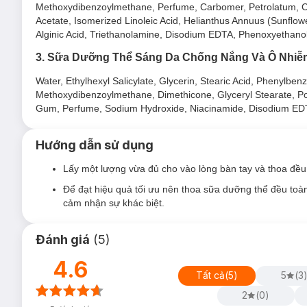
Methoxydibenzoylmethane, Perfume, Carbomer, Petrolatum, Cet
hơn bao giờ hết. Bên cạnh đó, sản phẩm còn dưỡng sáng da với
Acetate, Isomerized Linoleic Acid, Helianthus Annuus (Sunflowe
Alginic Acid, Triethanolamine, Disodium EDTA, Phenoxyethano
3. Sữa Dưỡng Thể Sáng Da Chống Nắng Và Ô Nhiễm H
Water, Ethylhexyl Salicylate, Glycerin, Stearic Acid, Phenylben
Methoxydibenzoylmethane, Dimethicone, Glyceryl Stearate, Po
Gum, Perfume, Sodium Hydroxide, Niacinamide, Disodium ED
Hướng dẫn sử dụng
Lấy một lượng vừa đủ cho vào lòng bàn tay và thoa đều
Để đạt hiệu quả tối ưu nên thoa sữa dưỡng thể đều toàn 
cảm nhận sự khác biệt.
Đánh giá
(
5
)
4.6
Tất cả
(
5
)
5
(
3
2
(
0
)