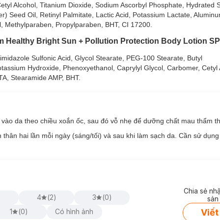
yl Alcohol, Titanium Dioxide, Sodium Ascorbyl Phosphate, Hydrated Si
 Niacinamide & Vitamin E và cấp ẩm, khoá ẩm với giọt Vaseline Jelly
r) Seed Oil, Retinyl Palmitate, Lactic Acid, Potassium Lactate, Alumin
l, Methylparaben, Propylparaben, BHT, CI 17200.
ealthy Bright Sun + Pollution Protection Body Lotion S
zimidazole Sulfonic Acid, Glycol Stearate, PEG-100 Stearate, Butyl
tassium Hydroxide, Phenoxyethanol, Caprylyl Glycol, Carbomer, Cetyl 
TA, Stearamide AMP, BHT.
 vào da theo chiều xoắn ốc, sau đó vỗ nhẹ để dưỡng chất mau thẩm t
thân hai lần mỗi ngày (sáng/tối) và sau khi làm sạch da. Cần sử dụng 
Chia sẻ nh
)
4
(
2
)
3
(
0
)
sản
Viết
1
(
0
)
Có hình ảnh