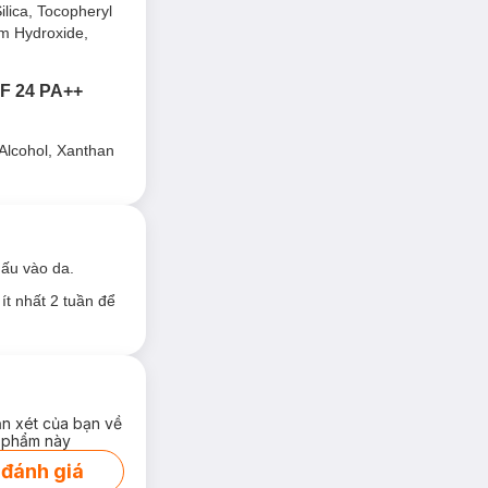
lica, Tocopheryl
 siêu nhỏ.
um Hydroxide,
PF 24 PA++
Alcohol, Xanthan
hấu vào da.
ít nhất 2 tuần để
ận xét của bạn về
 phẩm này
 đánh giá