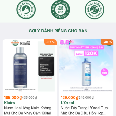
Helianthus Annuus (Sunflower) Seed Oil, Sodium Benzoate,
Tocopherol, Silica, Bht.
2020-04-08
Thích
0
GỢI Ý DÀNH RIÊNG CHO BẠN
-
57
%
-
48
%
185.000 ₫
129.000 ₫
435.000 ₫
249.000 ₫
Klairs
L'Oreal
Nước Hoa Hồng Klairs Không
Nước Tẩy Trang L'Oreal Tươi
Mùi Cho Da Nhạy Cảm 180ml
Mát Cho Da Dầu, Hỗn Hợp