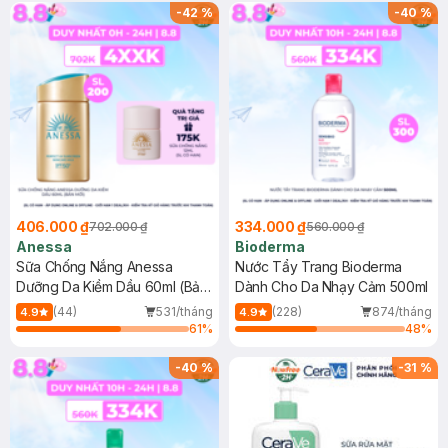
SPF 50+ 20ml (SL Có Hạn)
(SL có hạn)
-
42
%
-
40
%
406.000 ₫
334.000 ₫
702.000 ₫
560.000 ₫
Anessa
Bioderma
Sữa Chống Nắng Anessa
Nước Tẩy Trang Bioderma
Dưỡng Da Kiềm Dầu 60ml (Bản
Dành Cho Da Nhạy Cảm 500ml
Mới)
(44)
531/tháng
(228)
874/tháng
4.9
4.9
61
%
48
%
-
40
%
-
31
%