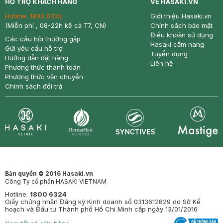
HỖ TRỢ KHÁCH HÀNG
VỀ HASAKI.VN
Hotline:
1800 6324
Giới thiệu Hasaki.vn
(Miễn phí , 08-22h kể cả T7, CN)
Chính sách bảo mật
Điều khoản sử dụng
Các câu hỏi thường gặp
Hasaki cẩm nang
Gửi yêu cầu hỗ trợ
Tuyển dụng
Hướng dẫn đặt hàng
Liên hệ
Phương thức thanh toán
Phương thức vận chuyển
Chính sách đổi trả
Synctives
Clinic
Dermahair
Mastige
Bản quyền © 2016 Hasaki.vn
Công Ty cổ phần HASAKI VIETNAM
Hotline:
1800 6324
Giấy chứng nhận Đăng ký Kinh doanh số 0313612829 do Sở Kế
hoạch và Đầu tư Thành phố Hồ Chí Minh cấp ngày 13/01/2016