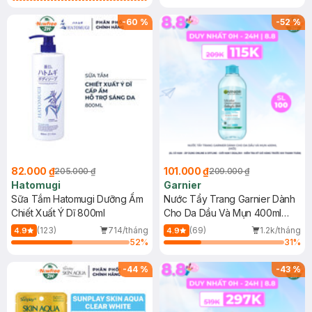
Gel rửa mặt da dầu nhạy cảm 50ml
(SL có hạn)
-
60
%
-
52
%
82.000 ₫
101.000 ₫
205.000 ₫
209.000 ₫
Hatomugi
Garnier
Sữa Tắm Hatomugi Dưỡng Ẩm
Nước Tẩy Trang Garnier Dành
Chiết Xuất Ý Dĩ 800ml
Cho Da Dầu Và Mụn 400ml
(Mới)
(123)
714/tháng
(69)
1.2k/tháng
4.9
4.9
52
%
31
%
-
44
%
-
43
%