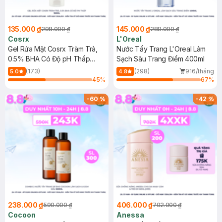
135.000 ₫
145.000 ₫
298.000 ₫
289.000 ₫
Cosrx
L'Oreal
Gel Rửa Mặt Cosrx Tràm Trà,
Nước Tẩy Trang L'Oreal Làm
0.5% BHA Có Độ pH Thấp
Sạch Sâu Trang Điểm 400ml
150ml
(173)
(298)
916/tháng
5.0
4.8
45
%
67
%
-
60
%
-
42
%
238.000 ₫
406.000 ₫
590.000 ₫
702.000 ₫
Cocoon
Anessa