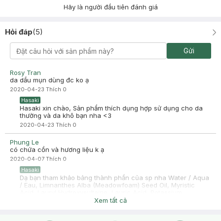
Hãy là người đầu tiên đánh giá
Hỏi đáp
(
5
)
Gửi
Rosy Tran
da dầu mụn dùng đc ko ạ
2020-04-23
Thích
0
Hasaki
Hasaki xin chào, Sản phẩm thích dụng hợp sử dụng cho da
thường và da khô bạn nha <3
2020-04-23
Thích
0
Phung Le
có chứa cồn và hương liệu k ạ
2020-04-07
Thích
0
Hasaki
Dạ bạn tham khảo bảng thành phần của sp nha Water / Aqua
/ Eau, Limnanthes Alba (Meadowfoam) Seed Oil, Myristic
Acid, Lauryl Hydroxysultaine, Lauric Acid, Potassium
Hydroxide, Glycerin, Sodium Chloride, Stearic Acid,
Xem tất cả
Acrylates/C10-30 Alkyl Acrylate Crosspolymer, Fragrance /
Parfum, Polyquaternium-7, Peg-14m, Disodium Edta,