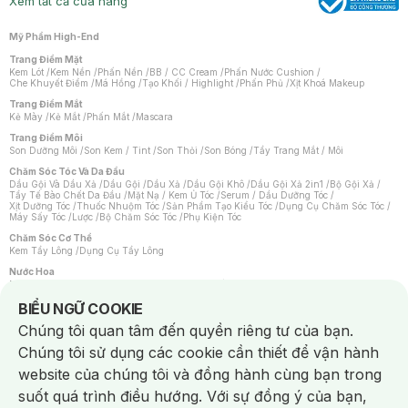
Xem tất cả cửa hàng
Mỹ Phẩm High-End
Trang Điểm Mặt
Kem Lót
/
Kem Nền
/
Phấn Nền
/
BB / CC Cream
/
Phấn Nước Cushion
/
Che Khuyết Điểm
/
Má Hồng
/
Tạo Khối / Highlight
/
Phấn Phủ
/
Xịt Khoá Makeup
Trang Điểm Mắt
Kẻ Mày
/
Kẻ Mắt
/
Phấn Mắt
/
Mascara
Trang Điểm Môi
Son Dưỡng Môi
/
Son Kem / Tint
/
Son Thỏi
/
Son Bóng
/
Tẩy Trang Mắt / Môi
Chăm Sóc Tóc Và Da Đầu
Dầu Gội Và Dầu Xả
/
Dầu Gội
/
Dầu Xả
/
Dầu Gội Khô
/
Dầu Gội Xả 2in1
/
Bộ Gội Xả
/
Tẩy Tế Bào Chết Da Đầu
/
Mặt Nạ / Kem Ủ Tóc
/
Serum / Dầu Dưỡng Tóc
/
Xịt Dưỡng Tóc
/
Thuốc Nhuộm Tóc
/
Sản Phẩm Tạo Kiểu Tóc
/
Dụng Cụ Chăm Sóc Tóc
/
Máy Sấy Tóc
/
Lược
/
Bộ Chăm Sóc Tóc
/
Phụ Kiện Tóc
Chăm Sóc Cơ Thể
Kem Tẩy Lông
/
Dụng Cụ Tẩy Lông
Nước Hoa
Nước Hoa Nữ
/
Nước Hoa Nam
/
Nước Hoa Cao Cấp
/
Xịt Thơm Toàn Thân
/
Nước Hoa Vùng Kín
Notice about cookies usage
BIỂU NGỮ COOKIE
Chăm Sóc Cá Nhân
Chúng tôi quan tâm đến quyền riêng tư của bạn.
Chống Muỗi
/
Khẩu Trang
/
Máy Massage
/
Mặt Nạ Xông Hơi
/
Nước Rửa Tay
/
Sản Phẩm Chăm Sóc Khác
/
Bàn Chải Đánh Răng
/
Bàn Chải Điện
/
Chúng tôi sử dụng các cookie cần thiết để vận hành
Hỗ Trợ Trắng Răng
/
Kem Đánh Răng
/
Máy Tăm Nước
/
Nước Súc Miệng
/
Tăm / Chỉ Nha Khoa
/
Xịt Thơm Miệng
/
Dung Dịch Vệ Sinh
/
Dưỡng Vùng Kín
/
website của chúng tôi và đồng hành cùng bạn trong
Khăn Ướt Vệ Sinh Vùng Kín
/
Băng Vệ Sinh
/
Tampon
/
Bọt Cạo Râu
/
Dao Cạo Râu
/
Máy Cạo Râu
suốt quá trình điều hướng. Với sự đồng ý của bạn,
Vấn Đề Về Da