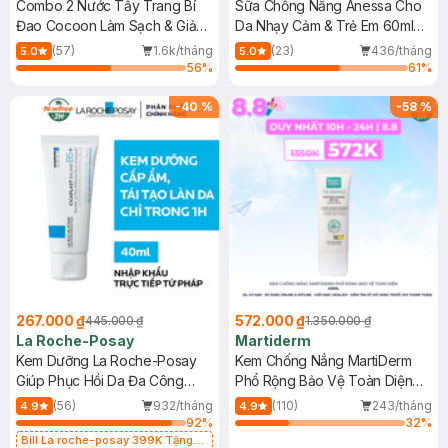
Combo 2 Nước Tẩy Trang Bí
Sữa Chống Nắng Anessa Cho
Đao Cocoon Làm Sạch & Giảm
Da Nhạy Cảm & Trẻ Em 60ml
Dầu 500ml
(Mới)
(57)
1.6k/tháng
(23)
436/tháng
5.0
5.0
56
%
61
%
-
40
%
-
58
%
267.000 ₫
572.000 ₫
445.000 ₫
1.350.000 ₫
La Roche-Posay
Martiderm
Kem Dưỡng La Roche-Posay
Kem Chống Nắng MartiDerm
Giúp Phục Hồi Da Đa Công
Phổ Rộng Bảo Vệ Toàn Diện
Dụng 40ml
40ml
(56)
932/tháng
(110)
243/tháng
4.9
4.9
92
%
32
%
Bill La roche-posay 399K Tặng