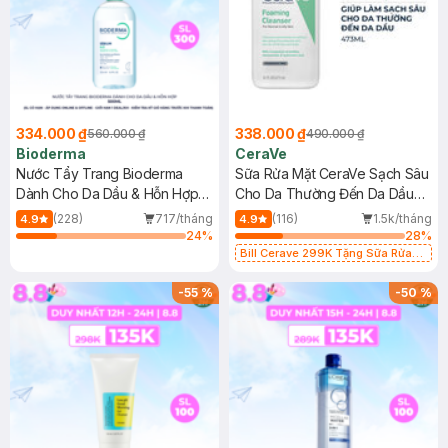
334.000 ₫
338.000 ₫
560.000 ₫
490.000 ₫
Bioderma
CeraVe
Nước Tẩy Trang Bioderma
Sữa Rửa Mặt CeraVe Sạch Sâu
Dành Cho Da Dầu & Hỗn Hợp
Cho Da Thường Đến Da Dầu
500ml
473ml
(228)
717/tháng
(116)
1.5k/tháng
4.9
4.9
24
%
28
%
Bill Cerave 299K Tặng Sữa Rửa
Mặt Cerave 30ml (SL có hạn)
-
55
%
-
50
%