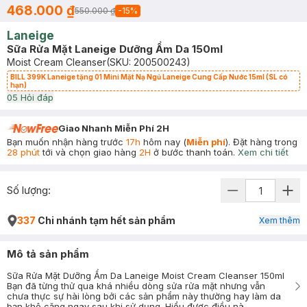
468.000 ₫
550.000 ₫
-
15
%
Laneige
Sữa Rửa Mặt Laneige Dưỡng Ẩm Da 150ml
Moist Cream Cleanser
(SKU:
200500243
)
BILL 399K Laneige tặng 01 Mini Mặt Nạ Ngủ Laneige Cung Cấp Nước 15ml (SL có
hạn)
0
5
Hỏi đáp
Giao Nhanh Miễn Phí 2H
Bạn muốn nhận hàng trước
17h
hôm nay (
Miễn phí
). Đặt hàng trong
28 phút
tới và chọn giao hàng
2H
ở bước thanh toán.
Xem chi tiết
Số lượng:
337
Chi nhánh tạm hết sản phẩm
Xem thêm
Mô tả sản phẩm
Sữa Rửa Mặt Dưỡng Ẩm Da Laneige Moist Cream Cleanser 150ml
Bạn đã từng thử qua khá nhiều dòng sửa rửa mặt nhưng vẫn
chưa thực sự hài lòng bởi các sản phẩm này thường hay làm da
bạn khô căng ngay sau khi sử dụng. Hiểu được điều nà