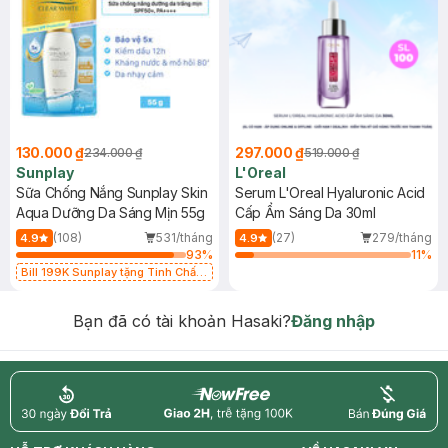
130.000 ₫
297.000 ₫
234.000 ₫
519.000 ₫
Sunplay
L'Oreal
Sữa Chống Nắng Sunplay Skin
Serum L'Oreal Hyaluronic Acid
Aqua Dưỡng Da Sáng Mịn 55g
Cấp Ẩm Sáng Da 30ml
(108)
531/tháng
(27)
279/tháng
4.9
4.9
93
%
11
%
Bill 199K Sunplay tặng Tinh Chất
Chống Nắng 7g trị giá 30K (SL có
hạn)
Bạn đã có tài khoản Hasaki?
Đăng nhập
return
nowfree
price