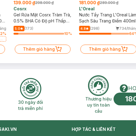
139.000 ₫
181.000 ₫
298.000 ₫
289.000 ₫
Cosrx
L'Oreal
h
Gel Rửa Mặt Cosrx Tràm Trà,
Nước Tẩy Trang L'Oreal Là
Da
0.5% BHA Có Độ pH Thấp
Sạch Sâu Trang Điểm 400ml
150ml
háng
(173)
(298)
734/thán
5.0
4.8
82
%
10
%
64
a
Thêm giỏ hàng
Thêm giỏ hàng
HO
18
n phí 2H
30 ngày đổi trả miễn phí
Thương hiệu uy 
Thương hiệu
30 ngày đổi
uy tín toàn
trả miễn phí
cầu
SAKI.VN
HỢP TÁC & LIÊN KẾT