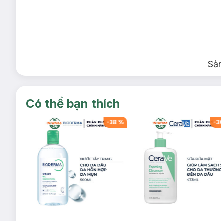
Sả
Có thể bạn thích
-
38
%
-
38
%
-
3