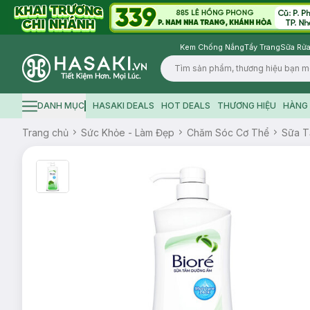
Kem Chống Nắng
Tẩy Trang
Sữa Rửa
Logo
DANH MỤC
HASAKI DEALS
HOT DEALS
THƯƠNG HIỆU
HÀNG 
Hamburger icon
Trang chủ
Sức Khỏe - Làm Đẹp
Chăm Sóc Cơ Thể
Sữa 