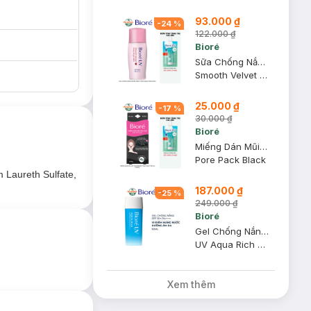
u bọt chỉ với một
93.000 ₫
-
24
%
122.000 ₫
Bioré
Sữa Chống Nắng Bioré Nâng Tông Sáng Hồng 30ml
Smooth Velvet - Pinky Bright Milk SPF 50+ PA++++
25.000 ₫
-
17
%
30.000 ₫
Bioré
Miếng Dán Mũi Lột Mụn Bioré Than Hoạt Tính (4 Miếng)
Pore Pack Black
m Laureth Sulfate,
187.000 ₫
-
25
%
249.000 ₫
Bioré
Gel Chống Nắng Bioré Màng Nước Dưỡng Ẩm Da 90ml
UV Aqua Rich Watery Gel SPF50+/PA++++
Xem thêm