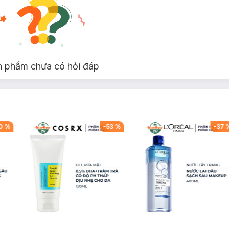
n phẩm chưa có hỏi đáp
0
%
-
53
%
-
37