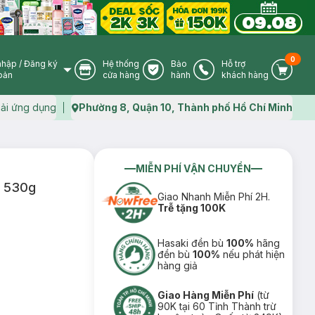
0
nhập
/
Đăng ký
Hệ thống
Bảo
Hỗ trợ
User Icon
Store Icon
Warranty Icon
Phone Icon
Cart I
oản
cửa hàng
hành
khách hàng
ải ứng dụng
Phường 8, Quận 10, Thành phố Hồ Chí Minh
Map icon
MIỄN PHÍ VẬN CHUYỂN
h 530g
Giao Nhanh Miễn Phí 2H.
Trễ tặng 100K
Hasaki đền bù
100%
hãng
đền bù
100%
nếu phát hiện
hàng giả
Giao Hàng Miễn Phí
(từ
90K tại 60 Tỉnh Thành trừ