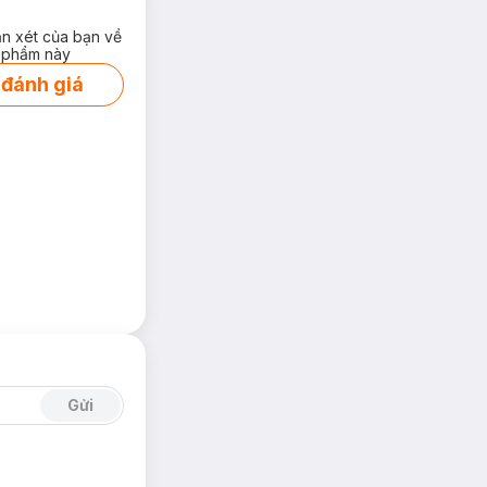
ận xét của bạn về
 phẩm này
 đánh giá
Gửi