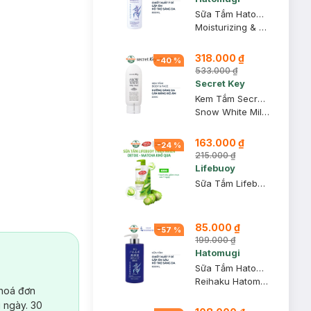
Sữa Tắm Hatomugi Dưỡng Ẩm Chiết Xuất Ý Dĩ 800ml
Moisturizing & Washing The Body Soap
318.000 ₫
-
40
%
533.000 ₫
Secret Key
Kem Tắm Secret Key Dưỡng Sáng Da Mặt Và Cơ Thể 200g
Snow White Milky Pack
163.000 ₫
-
24
%
215.000 ₫
Lifebuoy
Sữa Tắm Lifebuoy Detox Matcha & Khổ Qua 800g
85.000 ₫
-
57
%
199.000 ₫
Hatomugi
Sữa Tắm Hatomugi Cấp Ẩm Sâu, Hỗ Trợ Sáng Da 600ml
Reihaku Hatomugi High Moisturizing Body Soap
 hoá đơn
 ngày. 30