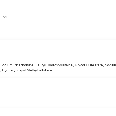
t sữa chua với thành phần tinh chất sánh đặc giàu dưỡng ẩm tạo nhiề
nước
 toàn, dịu nhẹ cho làn da.
 trẻ hóa da từ bên trong cũng như bảo vệ, nuôi dưỡng da từ bên ngoài.
ao tác nhấn xuống.
 thoải mái và thư giản sau một ngày mệt mỏi.
, Sodium Bicarbonate, Lauryl Hydroxysultaine, Glycol Distearate, Sodiu
ớt.
, Hydroxypropyl Methylcellulose