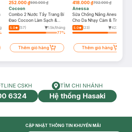
252.000 ₫
418.000 ₫
590.000 ₫
702.000 ₫
Cocoon
Anessa
m
Combo 2 Nước Tẩy Trang Bí
Sữa Chống Nắng Anessa
Đao Cocoon Làm Sạch &
Cho Da Nhạy Cảm & Trẻ Em
Giảm Dầu 500ml
60ml (Mới)
g
(57)
1.5k/tháng
(23)
423/tháng
5.0
5.0
%
77
%
73
%
Thêm giỏ hàng
Thêm giỏ hàng
TLINE CSKH
TÌM CHI NHÁNH
HOTLINE CSKH
Tìm chi nhánh
00 6324
Hệ thống Hasaki
tín toàn cầu
CẬP NHẬT THÔNG TIN KHUYẾN MÃI