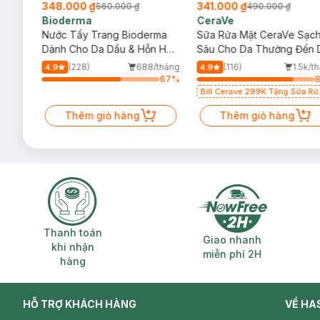
348.000 ₫
341.000 ₫
560.000 ₫
490.000 ₫
Bioderma
CeraVe
rma
Nước Tẩy Trang Bioderma
Sữa Rửa Mặt CeraVe Sạc
m
Dành Cho Da Dầu & Hỗn Hợp
Sâu Cho Da Thường Đến 
500ml
Dầu 473ml
/tháng
(228)
688/tháng
(116)
1.5k/t
4.9
4.9
67
%
67
%
Bill Cerave 299K Tặng Sữa Rử
Mặt Cerave 30ml (SL có hạn)
Thêm giỏ hàng
Thêm giỏ hàng
Thanh toán khi nhận hàng
Giao nhanh miễ
Thanh toán
Giao nhanh
khi nhận
miễn phí 2H
hàng
HỖ TRỢ KHÁCH HÀNG
VỀ HA