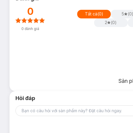
0
Tất cả
(
0
)
5
(
0
2
(
0
)
0
đánh giá
Sản p
Hỏi đáp