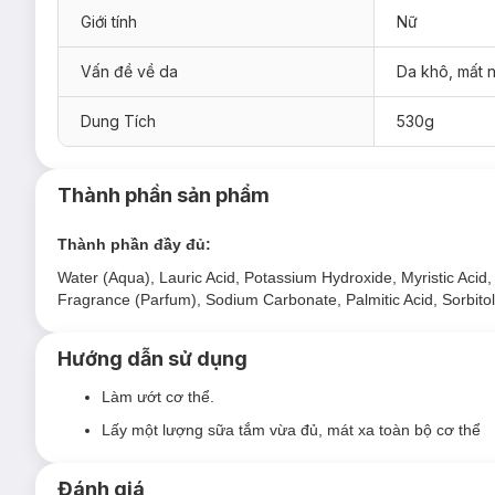
Giới tính
Nữ
Ứng dụng công nghệ Nhật Bản kết hợp bổ sung chiết xuấ
lượng nhỏ sữa tắm.
Vấn đề về da
Da khô, mất 
Chiết xuất từ những thành phần dưỡng chất tự nhiên, an
Công thức dưỡng da ưu việt Vital Plus từ Nhật Bản giúp
Dung Tích
530g
Dạng chai có vòi tiện dụng, dễ dàng sử dụng chỉ với th
Hương thơm trà xanh tươi mát tạo cho bạn một cảm giác
Thành phần sản phẩm
Bảo quản:
Thành phần đầy đủ:
Nơi khô ráo thoáng mát.
Water (Aqua), Lauric Acid, Potassium Hydroxide, Myristic Acid
Tránh ánh nắng trực tiếp, nơi có nhiệt độ cao hoặc ẩm ư
Fragrance (Parfum), Sodium Carbonate, Palmitic Acid, Sorbitol
Đậy nắp kín sau khi sử dụng.
Dung tích:
530g
Hướng dẫn sử dụng
Thương hiệu:
Bioré
Làm ướt cơ thể.
Xuất xứ thương hiệu:
Nhật Bản
Lấy một lượng sữa tắm vừa đủ, mát xa toàn bộ cơ thể
Sản xuất tại:
Việt Nam.
Đánh giá