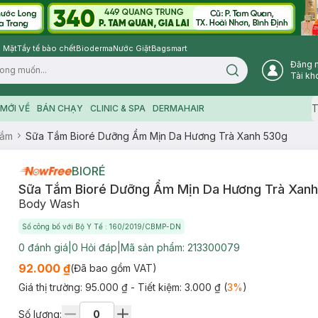
 Mặt
Tẩy tế bào chết
Bioderma
Nước Giặt
Bagsmart
Đăng 
Search icon
Tài kh
T
MỚI VỀ
BÁN CHẠY
CLINIC & SPA
DERMAHAIR
Tắm
Sữa Tắm Bioré Dưỡng Ẩm Mịn Da Hương Trà Xanh 530g
BIORÉ
Sữa Tắm Bioré Dưỡng Ẩm Mịn Da Hương Trà Xan
Body Wash
Số công bố với Bộ Y Tế : 160/2019/CBMP-DN
0
đánh giá
|
0
Hỏi đáp
|
Mã sản phẩm:
213300079
92.000 ₫
(Đã bao gồm VAT)
Giá thị trường:
95.000 ₫
- Tiết kiệm:
3.000 ₫
(
3
%
)
Số lượng: