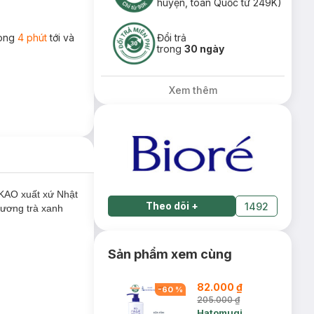
huyện, toàn Quốc từ 249K)
rong
4 phút
tới và
Đổi trả
trong
30 ngày
Xem thêm
KAO xuất xứ Nhật
Theo dõi
+
1492
hương trà xanh
Sản phẩm xem cùng
82.000 ₫
-
60
%
205.000 ₫
Hatomugi