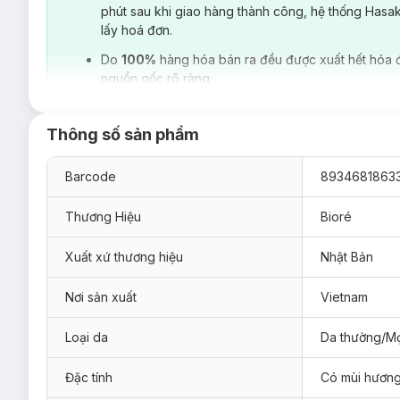
phút sau khi giao hàng thành công, hệ thống Hasa
lấy hoá đơn.
Do
100%
hàng hóa bán ra đều được xuất hết hóa 
nguồn gốc rõ ràng.
Thông số sản phẩm
Barcode
8934681863
Thương Hiệu
Bioré
Xuất xứ thương hiệu
Nhật Bản
Loại da phù hợp:
Sản phẩm phù hợp với mọi loại da.
Nơi sản xuất
Vietnam
Giải pháp tình trạng:
Loại da
Da thường/Mọ
Da thường xuyên tiếp xúc môi trường khói bụi ô nhiễm.
Da thiếu ẩm – thiếu nước.
Đặc tính
Có mùi hươn
Ưu thế nổi bật: