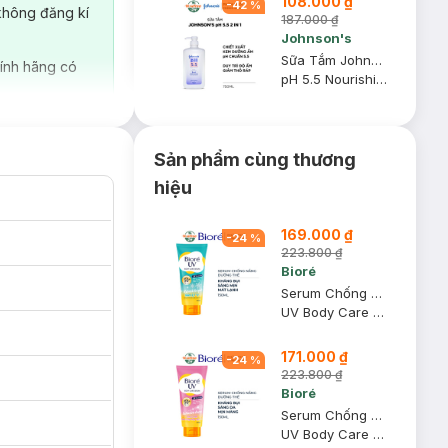
108.000 ₫
-
42
%
không đăng kí
187.000 ₫
Johnson's
Sữa Tắm Johnson's Adult 2 Trong 1 Cấp Ẩm Cho Người Lớn 750ml
ính hãng có
pH 5.5 Nourishing Body Wash With Moisturizers
Sản phẩm cùng thương
hiệu
169.000 ₫
-
24
%
223.800 ₫
Bioré
Serum Chống Nắng Dưỡng Thể Bioré Sáng Mịn Mát Lạnh 150ml
UV Body Care Serum Refresh Bright SPF50+ PA+++
171.000 ₫
-
24
%
223.800 ₫
Bioré
Serum Chống Nắng Dưỡng Thể Bioré Sáng Da Mịn Màng 150ml
UV Body Care Serum Intensive Aura SPF50+ PA+++