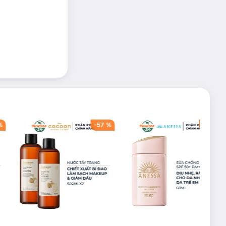
%
-
57
%
-
40
%