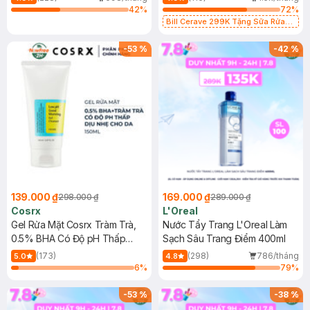
42
%
72
%
Bill Cerave 299K Tặng Sữa Rửa
Mặt Cerave 30ml (SL có hạn)
-
53
%
-
42
%
139.000 ₫
169.000 ₫
298.000 ₫
289.000 ₫
Cosrx
L'Oreal
Gel Rửa Mặt Cosrx Tràm Trà,
Nước Tẩy Trang L'Oreal Làm
0.5% BHA Có Độ pH Thấp
Sạch Sâu Trang Điểm 400ml
150ml
(173)
(298)
786/tháng
5.0
4.8
6
%
79
%
-
53
%
-
38
%