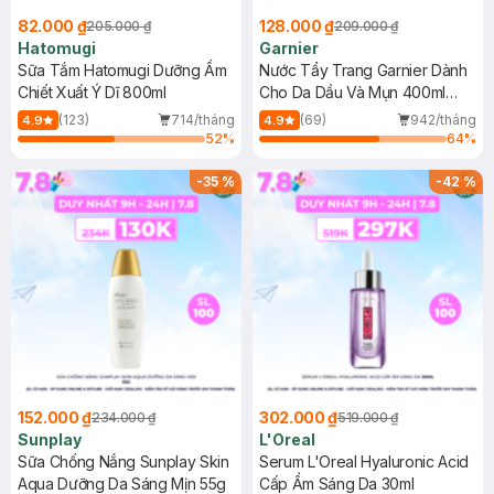
82.000 ₫
128.000 ₫
205.000 ₫
209.000 ₫
Hatomugi
Garnier
Sữa Tắm Hatomugi Dưỡng Ẩm
Nước Tẩy Trang Garnier Dành
Chiết Xuất Ý Dĩ 800ml
Cho Da Dầu Và Mụn 400ml
(Mới)
(123)
714/tháng
(69)
942/tháng
4.9
4.9
52
%
64
%
-
35
%
-
42
%
152.000 ₫
302.000 ₫
234.000 ₫
519.000 ₫
Sunplay
L'Oreal
Sữa Chống Nắng Sunplay Skin
Serum L'Oreal Hyaluronic Acid
Aqua Dưỡng Da Sáng Mịn 55g
Cấp Ẩm Sáng Da 30ml