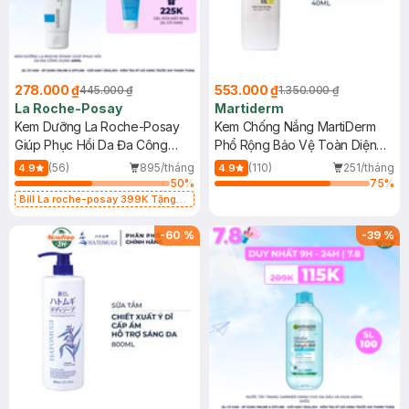
278.000 ₫
553.000 ₫
445.000 ₫
1.350.000 ₫
La Roche-Posay
Martiderm
Kem Dưỡng La Roche-Posay
Kem Chống Nắng MartiDerm
Giúp Phục Hồi Da Đa Công
Phổ Rộng Bảo Vệ Toàn Diện
Dụng 40ml
40ml
(56)
895/tháng
(110)
251/tháng
4.9
4.9
50
%
75
%
Bill La roche-posay 399K Tặng
Gel rửa mặt da dầu nhạy cảm 50ml
(SL có hạn)
-
60
%
-
39
%