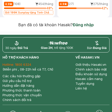
(108)
454/tháng
(27)
275/tháng
4.9
4.9
48
%
42
%
Bill 199K Sunplay tặng Tinh Chất
Chống Nắng 7g trị giá 30K (SL có
hạn)
Bạn đã có tài khoản Hasaki?
Đăng nhập
return
nowfree
price
HỖ TRỢ KHÁCH HÀNG
VỀ HASAKI.VN
Hotline:
1800 6324
Giới thiệu Hasaki.vn
(Miễn phí , 08-22h kể cả T7, CN)
Chính sách bảo mật
Điều khoản sử dụng
Các câu hỏi thường gặp
Hasaki cẩm nang
Gửi yêu cầu hỗ trợ
Tuyển dụng
Hướng dẫn đặt hàng
Liên hệ
Phương thức thanh toán
Phương thức vận chuyển
Chính sách đổi trả