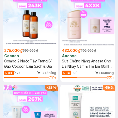
275.000 ₫
432.000 ₫
590.000 ₫
702.000 ₫
Cocoon
Anessa
Combo 2 Nước Tẩy Trang Bí
Sữa Chống Nắng Anessa Cho
Đao Cocoon Làm Sạch & Giảm
Da Nhạy Cảm & Trẻ Em 60ml
Dầu 500ml
(Mới)
(57)
1.4k/tháng
(23)
410/tháng
5.0
5.0
75
%
33
%
-
38
%
-
59
%