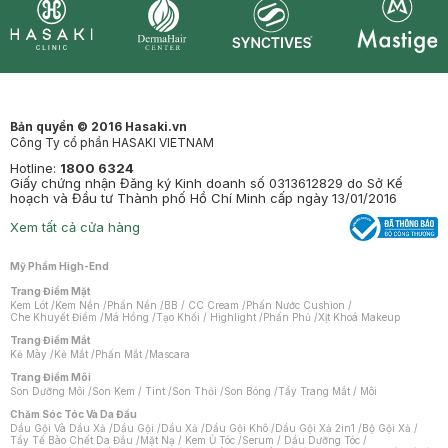
Synctives
Clinic
Dermahair
Mastige
Bản quyền © 2016 Hasaki.vn
Công Ty cổ phần HASAKI VIETNAM
Hotline:
1800 6324
Giấy chứng nhận Đăng ký Kinh doanh số 0313612829 do Sở Kế
hoạch và Đầu tư Thành phố Hồ Chí Minh cấp ngày 13/01/2016
Xem tất cả cửa hàng
Mỹ Phẩm High-End
Trang Điểm Mặt
Kem Lót
/
Kem Nền
/
Phấn Nền
/
BB / CC Cream
/
Phấn Nước Cushion
/
Che Khuyết Điểm
/
Má Hồng
/
Tạo Khối / Highlight
/
Phấn Phủ
/
Xịt Khoá Makeup
Trang Điểm Mắt
Kẻ Mày
/
Kẻ Mắt
/
Phấn Mắt
/
Mascara
Trang Điểm Môi
Son Dưỡng Môi
/
Son Kem / Tint
/
Son Thỏi
/
Son Bóng
/
Tẩy Trang Mắt / Môi
Chăm Sóc Tóc Và Da Đầu
Dầu Gội Và Dầu Xả
/
Dầu Gội
/
Dầu Xả
/
Dầu Gội Khô
/
Dầu Gội Xả 2in1
/
Bộ Gội Xả
/
Tẩy Tế Bào Chết Da Đầu
/
Mặt Nạ / Kem Ủ Tóc
/
Serum / Dầu Dưỡng Tóc
/