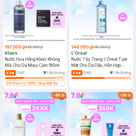
197.000 ₫
144.000 ₫
435.000 ₫
249.000 ₫
Klairs
L'Oreal
Nước Hoa Hồng Klairs Không
Nước Tẩy Trang L'Oreal Tươi
Mùi Cho Da Nhạy Cảm 180ml
Mát Cho Da Dầu, Hỗn Hợp
400ml
(148)
1.6k/tháng
(298)
1.9k/tháng
4.8
4.8
37
%
64
%
Bill Klairs từ 299k Tặng Mặt Nạ
Làm Dịu Da & Kiểm Soát Dầu Nhờn
25ml (SL Có Hạn)
-
46
%
-
38
%