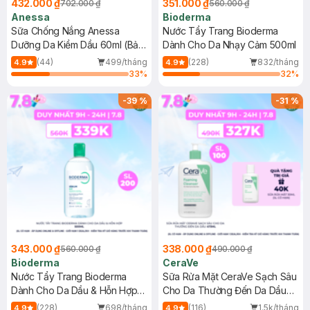
432.000 ₫
351.000 ₫
702.000 ₫
560.000 ₫
Anessa
Bioderma
Sữa Chống Nắng Anessa
Nước Tẩy Trang Bioderma
Dưỡng Da Kiềm Dầu 60ml (Bản
Dành Cho Da Nhạy Cảm 500ml
Mới)
(44)
499/tháng
(228)
832/tháng
4.9
4.9
33
%
32
%
-
39
%
-
31
%
343.000 ₫
338.000 ₫
560.000 ₫
490.000 ₫
Bioderma
CeraVe
Nước Tẩy Trang Bioderma
Sữa Rửa Mặt CeraVe Sạch Sâu
Dành Cho Da Dầu & Hỗn Hợp
Cho Da Thường Đến Da Dầu
500ml
473ml
(228)
698/tháng
(116)
1.5k/tháng
4.9
4.9