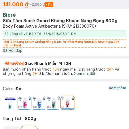
141.000 ₫
142.000 ₫
-
1
%
Bioré
Sữa Tắm Bioré Guard Kháng Khuẩn Năng Động 800g
Body Foam Active Antibacterial
(SKU:
213300070
)
Số công bố với Bộ Y Tế : 564/2018/CBMP-ĐN
Bill 179K tặng Serum Chống Nắng 5.5ml Vi Điểm Màng Nước Dịu Nhẹ trị giá 29K
(SL có hạn)
0
3
Hỏi đáp
Giao Nhanh Miễn Phí 2H
Bạn muốn nhận hàng trước
10h
ngày mai. Đặt hàng trước
24h
và
chọn giao hàng
2H
ở bước thanh toán.
Xem chi tiết
Xem thêm
Color
:
Đỏ
Dung Tích
:
800g