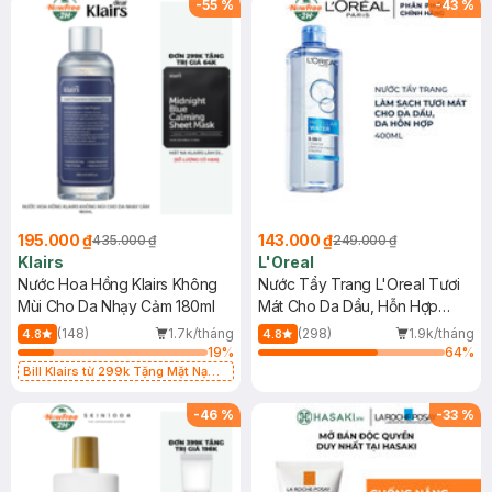
-
55
%
-
43
%
195.000 ₫
143.000 ₫
435.000 ₫
249.000 ₫
Klairs
L'Oreal
Nước Hoa Hồng Klairs Không
Nước Tẩy Trang L'Oreal Tươi
Mùi Cho Da Nhạy Cảm 180ml
Mát Cho Da Dầu, Hỗn Hợp
400ml
(148)
1.7k/tháng
(298)
1.9k/tháng
4.8
4.8
19
%
64
%
Bill Klairs từ 299k Tặng Mặt Nạ
Làm Dịu Da & Kiểm Soát Dầu Nhờn
25ml (SL Có Hạn)
-
46
%
-
33
%