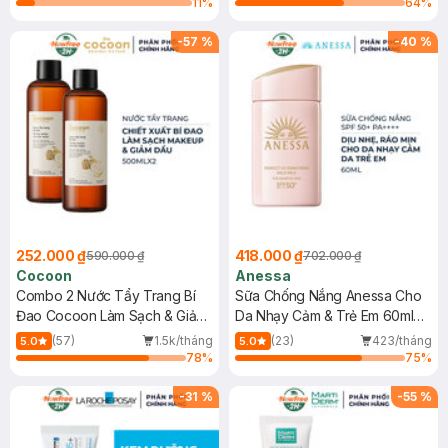
11
%
64
%
-
57
%
-
40
%
252.000 ₫
418.000 ₫
590.000 ₫
702.000 ₫
Cocoon
Anessa
Combo 2 Nước Tẩy Trang Bí
Sữa Chống Nắng Anessa Cho
Đao Cocoon Làm Sạch & Giảm
Da Nhạy Cảm & Trẻ Em 60ml
Dầu 500ml
(Mới)
(57)
1.5k/tháng
(23)
423/tháng
5.0
5.0
78
%
75
%
-
31
%
-
55
%