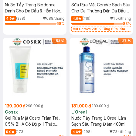
Nước Tẩy Trang Bioderma
Sữa Rửa Mặt CeraVe Sạch Sâu
Dành Cho Da Dầu & Hỗn Hợp
Cho Da Thường Đến Da Dầu
500ml
473ml
(228)
688/tháng
(116)
1.5k/tháng
4.9
4.9
68
%
83
%
Bill Cerave 299K Tặng Sữa Rửa
Mặt Cerave 30ml (SL có hạn)
-
53
%
-
37
%
139.000 ₫
181.000 ₫
298.000 ₫
289.000 ₫
Cosrx
L'Oreal
Gel Rửa Mặt Cosrx Tràm Trà,
Nước Tẩy Trang L'Oreal Làm
0.5% BHA Có Độ pH Thấp
Sạch Sâu Trang Điểm 400ml
150ml
(173)
(298)
734/tháng
5.0
4.8