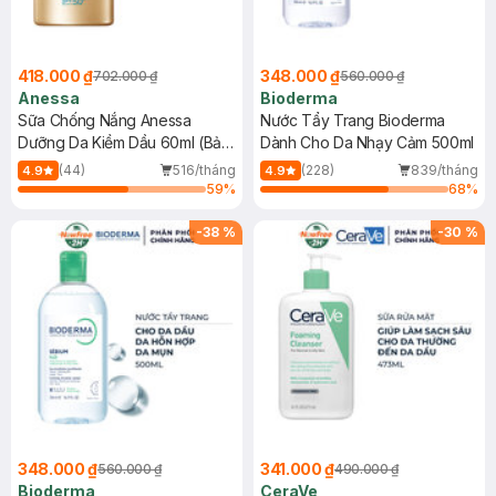
418.000 ₫
348.000 ₫
702.000 ₫
560.000 ₫
Anessa
Bioderma
Sữa Chống Nắng Anessa
Nước Tẩy Trang Bioderma
Dưỡng Da Kiềm Dầu 60ml (Bản
Dành Cho Da Nhạy Cảm 500ml
Mới)
(44)
516/tháng
(228)
839/tháng
4.9
4.9
59
%
68
%
-
38
%
-
30
%
348.000 ₫
341.000 ₫
560.000 ₫
490.000 ₫
Bioderma
CeraVe