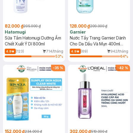
82.000 ₫
128.000 ₫
205.000 ₫
209.000 ₫
Hatomugi
Garnier
Sữa Tắm Hatomugi Dưỡng Ẩm
Nước Tẩy Trang Garnier Dành
Chiết Xuất Ý Dĩ 800ml
Cho Da Dầu Và Mụn 400ml
(Mới)
(123)
714/tháng
(69)
942/tháng
4.9
4.9
53
%
64
%
-
35
%
-
42
%
152.000 ₫
302.000 ₫
234.000 ₫
519.000 ₫