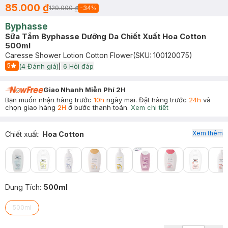
85.000 ₫
129.000 ₫
-
34
%
Byphasse
Sữa Tắm Byphasse Dưỡng Da Chiết Xuất Hoa Cotton
500ml
Caresse Shower Lotion Cotton Flower
(SKU:
100120075
)
5
(
4
Đánh giá)
|
6
Hỏi đáp
Start Icon
Giao Nhanh Miễn Phí 2H
Bạn muốn nhận hàng trước
10h
ngày mai. Đặt hàng trước
24h
và
chọn giao hàng
2H
ở bước thanh toán.
Xem chi tiết
Xem thêm
Chiết xuất
:
Hoa Cotton
Dung Tích
:
500ml
500ml