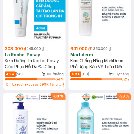
308.000 ₫
601.000 ₫
445.000 ₫
1.350.000 ₫
La Roche-Posay
Martiderm
Kem Dưỡng La Roche-Posay
Kem Chống Nắng MartiDerm
Giúp Phục Hồi Da Đa Công
Phổ Rộng Bảo Vệ Toàn Diện
Dụng 40ml
40ml
(56)
808/tháng
(110)
231/tháng
4.9
4.9
64
%
62
%
Bill La roche-posay 399K Tặng
Gel rửa mặt da dầu nhạy cảm 50ml
(SL có hạn)
-
60
%
-
39
%