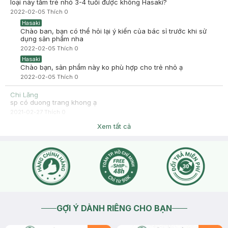
loại này tắm trẻ nhỏ 3-4 tuổi được không Hasaki?
2022-02-05
Thích
0
Hasaki
Chào ban, bạn có thể hỏi lại ý kiến của bác sỉ trước khi sử
dụng sản phẩm nha
2022-02-05
Thích
0
Hasaki
Chào bạn, sản phẩm này ko phù hợp cho trẻ nhỏ ạ
2022-02-05
Thích
0
Chi Lăng
sp có duong trang khong ạ
2021-02-27
Thích
0
Hasaki
Xem tất cả
Chào bạn ,sản phẩm có hỗ trợ bạn nha
2021-02-27
Thích
0
GỢI Ý DÀNH RIÊNG CHO BẠN