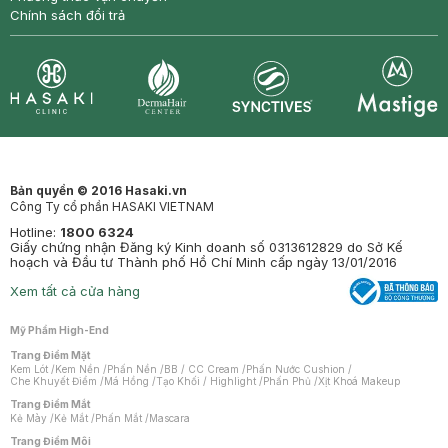
Chính sách đổi trả
Synctives
Clinic
Dermahair
Mastige
Bản quyền © 2016 Hasaki.vn
Công Ty cổ phần HASAKI VIETNAM
Hotline:
1800 6324
Giấy chứng nhận Đăng ký Kinh doanh số 0313612829 do Sở Kế
hoạch và Đầu tư Thành phố Hồ Chí Minh cấp ngày 13/01/2016
Xem tất cả cửa hàng
Mỹ Phẩm High-End
Trang Điểm Mặt
Kem Lót
/
Kem Nền
/
Phấn Nền
/
BB / CC Cream
/
Phấn Nước Cushion
/
Che Khuyết Điểm
/
Má Hồng
/
Tạo Khối / Highlight
/
Phấn Phủ
/
Xịt Khoá Makeup
Trang Điểm Mắt
Kẻ Mày
/
Kẻ Mắt
/
Phấn Mắt
/
Mascara
Trang Điểm Môi