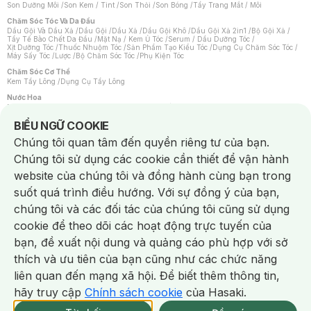
Son Dưỡng Môi
/
Son Kem / Tint
/
Son Thỏi
/
Son Bóng
/
Tẩy Trang Mắt / Môi
Chăm Sóc Tóc Và Da Đầu
Dầu Gội Và Dầu Xả
/
Dầu Gội
/
Dầu Xả
/
Dầu Gội Khô
/
Dầu Gội Xả 2in1
/
Bộ Gội Xả
/
Tẩy Tế Bào Chết Da Đầu
/
Mặt Nạ / Kem Ủ Tóc
/
Serum / Dầu Dưỡng Tóc
/
Xịt Dưỡng Tóc
/
Thuốc Nhuộm Tóc
/
Sản Phẩm Tạo Kiểu Tóc
/
Dụng Cụ Chăm Sóc Tóc
/
Máy Sấy Tóc
/
Lược
/
Bộ Chăm Sóc Tóc
/
Phụ Kiện Tóc
Chăm Sóc Cơ Thể
Kem Tẩy Lông
/
Dụng Cụ Tẩy Lông
Nước Hoa
Nước Hoa Nữ
/
Nước Hoa Nam
/
Nước Hoa Cao Cấp
/
Xịt Thơm Toàn Thân
/
Nước Hoa Vùng Kín
Notice about cookies usage
BIỂU NGỮ COOKIE
Chăm Sóc Cá Nhân
Chúng tôi quan tâm đến quyền riêng tư của bạn.
Chống Muỗi
/
Khẩu Trang
/
Máy Massage
/
Mặt Nạ Xông Hơi
/
Nước Rửa Tay
/
Sản Phẩm Chăm Sóc Khác
/
Bàn Chải Đánh Răng
/
Bàn Chải Điện
/
Chúng tôi sử dụng các cookie cần thiết để vận hành
Hỗ Trợ Trắng Răng
/
Kem Đánh Răng
/
Máy Tăm Nước
/
Nước Súc Miệng
/
Tăm / Chỉ Nha Khoa
/
Xịt Thơm Miệng
/
Dung Dịch Vệ Sinh
/
Dưỡng Vùng Kín
/
website của chúng tôi và đồng hành cùng bạn trong
Khăn Ướt Vệ Sinh Vùng Kín
/
Băng Vệ Sinh
/
Tampon
/
Bọt Cạo Râu
/
Dao Cạo Râu
/
Máy Cạo Râu
suốt quá trình điều hướng. Với sự đồng ý của bạn,
Vấn Đề Về Da
chúng tôi và các đối tác của chúng tôi cũng sử dụng
Da Dầu / Lỗ Chân Lông To
/
Da Khô / Mất Nước
/
Da Lão Hóa
/
Da Mụn
/
Da Nhạy Cảm / Kích Ứng
/
Da Xỉn Màu
/
Thâm / Nám / Tàn Nhang
/
cookie để theo dõi các hoạt động trực tuyến của
Quầng Thâm & Bọng Mắt
/
Sẹo
/
Viêm Da Cơ Địa
bạn, đề xuất nội dung và quảng cáo phù hợp với sở
Dụng Cụ / Phụ Kiện Chăm Sóc Da
Chat i
Bông Tẩy Trang
/
Khăn Lau Mặt Khô
/
Dụng Cụ / Máy Rửa Mặt
/
Máy Chăm Sóc Da
/
thích và ưu tiên của bạn cũng như các chức năng
Dụng Cụ Chăm Sóc Khác
liên quan đến mạng xã hội. Để biết thêm thông tin,
hãy truy cập
Chính sách cookie
của Hasaki.