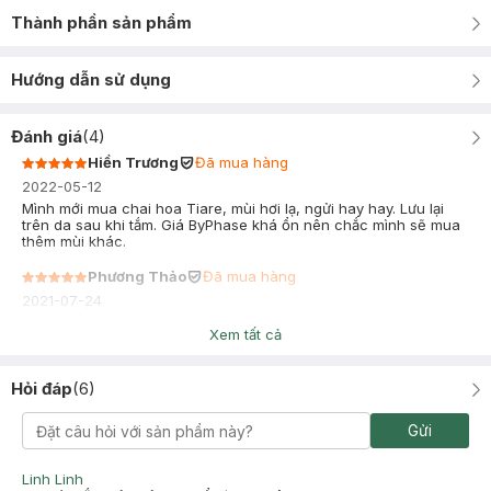
Thành phần sản phẩm
Hướng dẫn sử dụng
Đánh giá
(
4
)
Hiền Trương
Đã mua hàng
2022-05-12
Mình mới mua chai hoa Tiare, mùi hơi lạ, ngửi hay hay. Lưu lại
trên da sau khi tắm. Giá ByPhase khá ổn nên chắc mình sẽ mua
thêm mùi khác.
Phương Thảo
Đã mua hàng
2021-07-24
Mùi Chiết Xuất Hoa Cotton không thơm lắm, mùi hương nhẹ
Xem tất cả
nhàng. Tắm xong mịn da, không khô da nhưng cũng không có
cảm giác nhầy nhầy như chưa sạch
Hỏi đáp
(
6
)
Gửi
Linh Linh