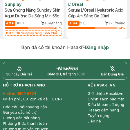
Sunplay
L'Oreal
Sữa Chống Nắng Sunplay Skin
Serum L'Oreal Hyaluronic Acid
Aqua Dưỡng Da Sáng Mịn 55g
Cấp Ẩm Sáng Da 30ml
(108)
454/tháng
(27)
275/tháng
4.9
4.9
48
%
54
%
Bill 199K Sunplay tặng Tinh Chất
Chống Nắng 7g trị giá 30K (SL có
hạn)
Bạn đã có tài khoản Hasaki?
Đăng nhập
return
nowfree
price
HỖ TRỢ KHÁCH HÀNG
VỀ HASAKI.VN
Hotline:
1800 6324
Giới thiệu Hasaki.vn
(Miễn phí , 08-22h kể cả T7, CN)
Chính sách bảo mật
Điều khoản sử dụng
Các câu hỏi thường gặp
Hasaki cẩm nang
Gửi yêu cầu hỗ trợ
Tuyển dụng
Hướng dẫn đặt hàng
Liên hệ
Phương thức thanh toán
Phương thức vận chuyển