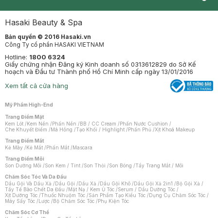
Synctives
Clinic
Dermahair
Mastige
Hasaki Beauty & Spa
Bản quyền © 2016 Hasaki.vn
Công Ty cổ phần HASAKI VIETNAM
Hotline:
1800 6324
Giấy chứng nhận Đăng ký Kinh doanh số 0313612829 do Sở Kế
hoạch và Đầu tư Thành phố Hồ Chí Minh cấp ngày 13/01/2016
Xem tất cả cửa hàng
Mỹ Phẩm High-End
Trang Điểm Mặt
Kem Lót
/
Kem Nền
/
Phấn Nền
/
BB / CC Cream
/
Phấn Nước Cushion
/
Che Khuyết Điểm
/
Má Hồng
/
Tạo Khối / Highlight
/
Phấn Phủ
/
Xịt Khoá Makeup
Trang Điểm Mắt
Kẻ Mày
/
Kẻ Mắt
/
Phấn Mắt
/
Mascara
Trang Điểm Môi
Son Dưỡng Môi
/
Son Kem / Tint
/
Son Thỏi
/
Son Bóng
/
Tẩy Trang Mắt / Môi
Chăm Sóc Tóc Và Da Đầu
Dầu Gội Và Dầu Xả
/
Dầu Gội
/
Dầu Xả
/
Dầu Gội Khô
/
Dầu Gội Xả 2in1
/
Bộ Gội Xả
/
Tẩy Tế Bào Chết Da Đầu
/
Mặt Nạ / Kem Ủ Tóc
/
Serum / Dầu Dưỡng Tóc
/
Xịt Dưỡng Tóc
/
Thuốc Nhuộm Tóc
/
Sản Phẩm Tạo Kiểu Tóc
/
Dụng Cụ Chăm Sóc Tóc
/
Máy Sấy Tóc
/
Lược
/
Bộ Chăm Sóc Tóc
/
Phụ Kiện Tóc
Chăm Sóc Cơ Thể