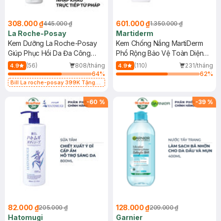
308.000 ₫
601.000 ₫
445.000 ₫
1.350.000 ₫
La Roche-Posay
Martiderm
Kem Dưỡng La Roche-Posay
Kem Chống Nắng MartiDerm
Giúp Phục Hồi Da Đa Công
Phổ Rộng Bảo Vệ Toàn Diện
Dụng 40ml
40ml
(56)
808/tháng
(110)
231/tháng
4.9
4.9
64
%
62
%
Bill La roche-posay 399K Tặng
Gel rửa mặt da dầu nhạy cảm 50ml
(SL có hạn)
-
60
%
-
39
%
82.000 ₫
128.000 ₫
205.000 ₫
209.000 ₫
Hatomugi
Garnier