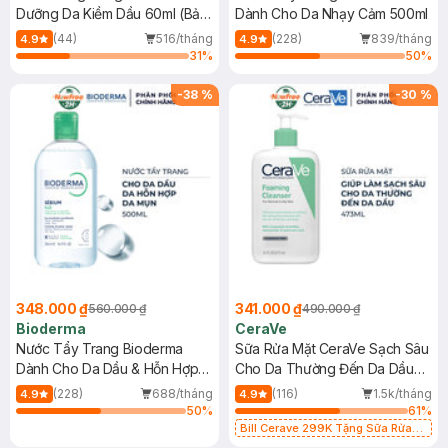
Dưỡng Da Kiềm Dầu 60ml (Bản
Dành Cho Da Nhạy Cảm 500ml
Mới)
(44)
516/tháng
(228)
839/tháng
4.9
4.9
31
%
50
%
-
38
%
-
30
%
348.000 ₫
341.000 ₫
560.000 ₫
490.000 ₫
Bioderma
CeraVe
Nước Tẩy Trang Bioderma
Sữa Rửa Mặt CeraVe Sạch Sâu
Dành Cho Da Dầu & Hỗn Hợp
Cho Da Thường Đến Da Dầu
500ml
473ml
(228)
688/tháng
(116)
1.5k/tháng
4.9
4.9
50
%
61
%
Bill Cerave 299K Tặng Sữa Rửa
Mặt Cerave 30ml (SL có hạn)