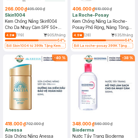
266.000 ₫
406.000 ₫
495.000 ₫
610.000 ₫
Skin1004
La Roche-Posay
Kem Chống Nắng Skin1004
Kem Chống Nắng La Roche-
Cho Da Nhạy Cảm SPF 50+
Posay Phổ Rộng, Nâng Tông
50ml
Kiềm Dầu 50ml
(119)
905/tháng
(28)
635/tháng
4.8
4.9
64
%
64
%
Bill Skin1004 từ 399k Tặng Kem
Bill La roche-posay 399K Tặng
Chống Nắng Cho Da Nhạy Cảm
Gel rửa mặt da dầu nhạy cảm 50ml
SPF 50+ 20ml (SL Có Hạn)
(SL có hạn)
-
40
%
-
38
%
418.000 ₫
348.000 ₫
702.000 ₫
560.000 ₫
Anessa
Bioderma
Sữa Chống Nắng Anessa
Nước Tẩy Trang Bioderma