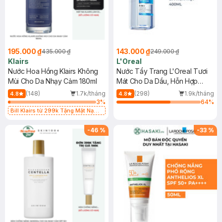
195.000 ₫
143.000 ₫
435.000 ₫
249.000 ₫
Klairs
L'Oreal
Nước Hoa Hồng Klairs Không
Nước Tẩy Trang L'Oreal Tươi
Mùi Cho Da Nhạy Cảm 180ml
Mát Cho Da Dầu, Hỗn Hợp
400ml
(148)
1.7k/tháng
(298)
1.9k/tháng
4.8
4.8
3
%
64
%
Bill Klairs từ 299k Tặng Mặt Nạ
Làm Dịu Da & Kiểm Soát Dầu Nhờn
25ml (SL Có Hạn)
-
46
%
-
33
%