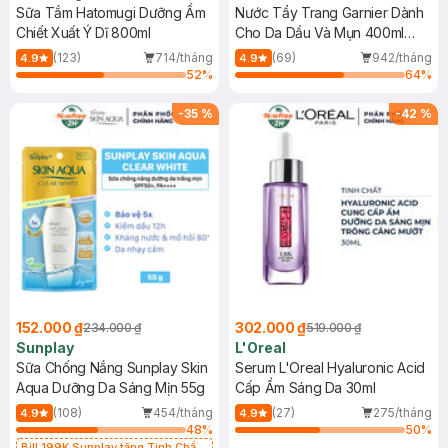
Sữa Tắm Hatomugi Dưỡng Ẩm
Nước Tẩy Trang Garnier Dành
Chiết Xuất Ý Dĩ 800ml
Cho Da Dầu Và Mụn 400ml
(Mới)
(123)
714/tháng
(69)
942/tháng
4.9
4.9
52
%
64
%
-
35
%
-
42
%
152.000 ₫
302.000 ₫
234.000 ₫
519.000 ₫
Sunplay
L'Oreal
Sữa Chống Nắng Sunplay Skin
Serum L'Oreal Hyaluronic Acid
Aqua Dưỡng Da Sáng Mịn 55g
Cấp Ẩm Sáng Da 30ml
(108)
454/tháng
(27)
275/tháng
4.9
4.9
48
%
50
%
Bill 199K Sunplay tặng Tinh Chất