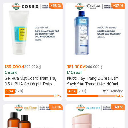
-
53
%
-
37
%
139.000 ₫
181.000 ₫
298.000 ₫
289.000 ₫
Cosrx
L'Oreal
Gel Rửa Mặt Cosrx Tràm Trà,
Nước Tẩy Trang L'Oreal Làm
0.5% BHA Có Độ pH Thấp
Sạch Sâu Trang Điểm 400ml
150ml
(173)
(298)
734/tháng
5.0
4.8
10
%
64
%
-
57
%
-
40
%