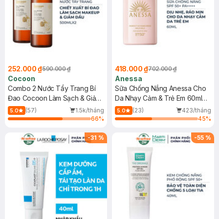
252.000 ₫
418.000 ₫
590.000 ₫
702.000 ₫
Cocoon
Anessa
Combo 2 Nước Tẩy Trang Bí
Sữa Chống Nắng Anessa Cho
Đao Cocoon Làm Sạch & Giảm
Da Nhạy Cảm & Trẻ Em 60ml
Dầu 500ml
(Mới)
(57)
1.5k/tháng
(23)
423/tháng
5.0
5.0
66
%
45
%
-
31
%
-
55
%