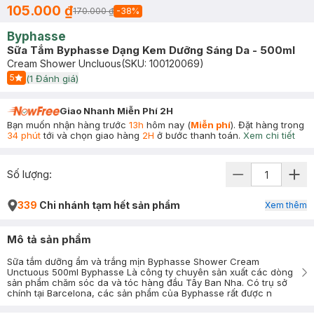
105.000 ₫
170.000 ₫
-
38
%
Byphasse
Sữa Tắm Byphasse Dạng Kem Dưỡng Sáng Da - 500ml
Cream Shower Uncluous
(SKU:
100120069
)
5
(
1
Đánh giá)
Start Icon
Giao Nhanh Miễn Phí 2H
Bạn muốn nhận hàng trước
13h
hôm nay (
Miễn phí
). Đặt hàng trong
34 phút
tới và chọn giao hàng
2H
ở bước thanh toán.
Xem chi tiết
Số lượng:
339
Chi nhánh tạm hết sản phẩm
Xem thêm
Mô tả sản phẩm
Sữa tắm dưỡng ẩm và trắng mịn Byphasse Shower Cream
Unctuous 500ml Byphasse Là công ty chuyên sản xuất các dòng
sản phẩm chăm sóc da và tóc hàng đầu Tây Ban Nha. Có trụ sở
chính tại Barcelona, các sản phẩm của Byphasse rất được n