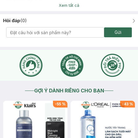
Giá hasaki tốt quá
Xem tất cả
Hỏi đáp
(
0
)
Gửi
GỢI Ý DÀNH RIÊNG CHO BẠN
-
55
%
-
43
%