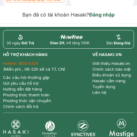
Chống Nắng 7g trị giá 30K (SL có
hạn)
Bạn đã có tài khoản Hasaki?
Đăng nhập
return
nowfree
price
HỖ TRỢ KHÁCH HÀNG
VỀ HASAKI.VN
Hotline:
1800 6324
Giới thiệu Hasaki.vn
(Miễn phí , 08-22h kể cả T7, CN)
Chính sách bảo mật
Điều khoản sử dụng
Các câu hỏi thường gặp
Hasaki cẩm nang
Gửi yêu cầu hỗ trợ
Tuyển dụng
Hướng dẫn đặt hàng
Liên hệ
Phương thức thanh toán
Phương thức vận chuyển
Chính sách đổi trả