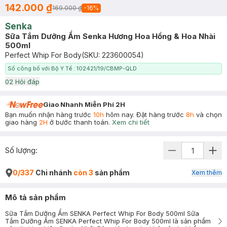
142.000 ₫
169.000 ₫
-
16
%
Senka
Sữa Tắm Dưỡng Ẩm Senka Hương Hoa Hồng & Hoa Nhài
500ml
Perfect Whip For Body
(SKU:
223600054
)
Số công bố với Bộ Y Tế : 102421/19/CBMP-QLD
0
2
Hỏi đáp
Giao Nhanh Miễn Phí 2H
Bạn muốn nhận hàng trước
10h
hôm nay. Đặt hàng trước
8h
và chọn
giao hàng
2H
ở bước thanh toán.
Xem chi tiết
Số lượng:
0/337
Chi nhánh
còn 3
sản phẩm
Xem thêm
Mô tả sản phẩm
Sữa Tắm Dưỡng Ẩm SENKA Perfect Whip For Body 500ml Sữa
Tắm Dưỡng Ẩm SENKA Perfect Whip For Body 500ml là sản phẩm