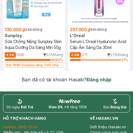
130.000 ₫
297.000 ₫
234.000 ₫
519.000 ₫
Sunplay
L'Oreal
Sữa Chống Nắng Sunplay Skin
Serum L'Oreal Hyaluronic Acid
Aqua Dưỡng Da Sáng Mịn 55g
Cấp Ẩm Sáng Da 30ml
(108)
531/tháng
(27)
279/tháng
4.9
4.9
90
%
21
%
Bill 199K Sunplay tặng Tinh Chất
Chống Nắng 7g trị giá 30K (SL có
hạn)
Bạn đã có tài khoản Hasaki?
Đăng nhập
return
nowfree
price
HỖ TRỢ KHÁCH HÀNG
VỀ HASAKI.VN
Hotline:
1800 6324
Giới thiệu Hasaki.vn
(Miễn phí , 08-22h kể cả T7, CN)
Chính sách bảo mật