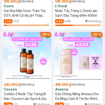
139.000 ₫
145.000 ₫
298.000 ₫
289.000 ₫
Cosrx
L'Oreal
Gel Rửa Mặt Cosrx Tràm Trà,
Nước Tẩy Trang L'Oreal Làm
0.5% BHA Có Độ pH Thấp
Sạch Sâu Trang Điểm 400ml
150ml
(173)
(298)
916/tháng
5.0
4.8
8
%
44
%
-
59
%
-
40
%
243.000 ₫
418.000 ₫
590.000 ₫
702.000 ₫
Cocoon
Anessa
Combo 2 Nước Tẩy Trang Bí
Sữa Chống Nắng Anessa Cho
Đao Cocoon Làm Sạch & Giảm
Da Nhạy Cảm & Trẻ Em 60ml
Dầu 500ml
(Mới)
(57)
1.6k/tháng
(23)
423/tháng
5.0
5.0