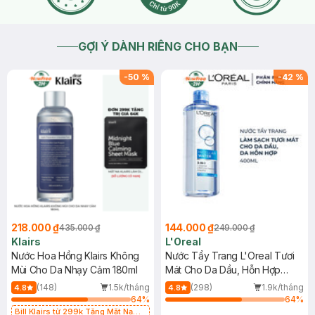
GỢI Ý DÀNH RIÊNG CHO BẠN
-
50
%
-
42
%
218.000 ₫
144.000 ₫
435.000 ₫
249.000 ₫
Klairs
L'Oreal
Nước Hoa Hồng Klairs Không
Nước Tẩy Trang L'Oreal Tươi
Mùi Cho Da Nhạy Cảm 180ml
Mát Cho Da Dầu, Hỗn Hợp
400ml
(148)
1.5k/tháng
(298)
1.9k/tháng
4.8
4.8
64
%
64
%
Bill Klairs từ 299k Tặng Mặt Nạ