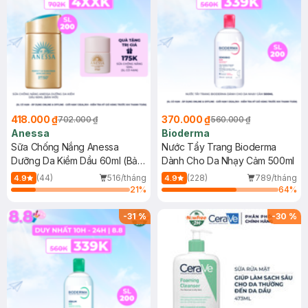
418.000 ₫
370.000 ₫
702.000 ₫
560.000 ₫
Anessa
Bioderma
Sữa Chống Nắng Anessa
Nước Tẩy Trang Bioderma
Dưỡng Da Kiềm Dầu 60ml (Bản
Dành Cho Da Nhạy Cảm 500ml
Mới)
(44)
516/tháng
(228)
789/tháng
4.9
4.9
21
%
64
%
-
31
%
-
30
%