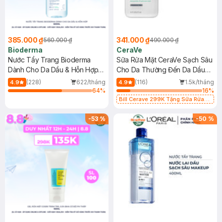
385.000 ₫
341.000 ₫
560.000 ₫
490.000 ₫
Bioderma
CeraVe
Nước Tẩy Trang Bioderma
Sữa Rửa Mặt CeraVe Sạch Sâu
Dành Cho Da Dầu & Hỗn Hợp
Cho Da Thường Đến Da Dầu
500ml
473ml
(228)
622/tháng
(116)
1.5k/tháng
4.9
4.9
64
%
16
%
Bill Cerave 299K Tặng Sữa Rửa
Mặt Cerave 30ml (SL có hạn)
-
53
%
-
50
%