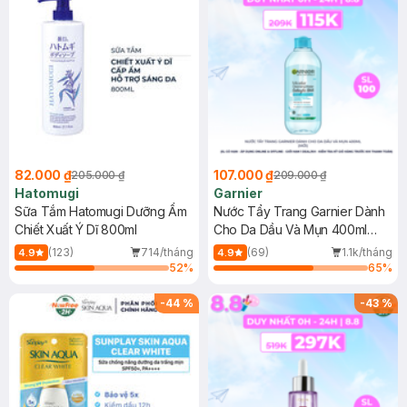
82.000 ₫
107.000 ₫
205.000 ₫
209.000 ₫
Hatomugi
Garnier
Sữa Tắm Hatomugi Dưỡng Ẩm
Nước Tẩy Trang Garnier Dành
Chiết Xuất Ý Dĩ 800ml
Cho Da Dầu Và Mụn 400ml
(Mới)
(123)
714/tháng
(69)
1.1k/tháng
4.9
4.9
52
%
65
%
-
44
%
-
43
%