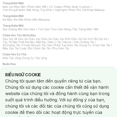
Trang Điểm Mặt
Kem Lót
/
Kem Nền
/
Phấn Nền
/
BB / CC Cream
/
Phấn Nước Cushion
/
Che Khuyết Điểm
/
Má Hồng
/
Tạo Khối / Highlight
/
Phấn Phủ
/
Xịt Khoá Makeup
Trang Điểm Mắt
Kẻ Mày
/
Kẻ Mắt
/
Phấn Mắt
/
Mascara
Trang Điểm Môi
Son Dưỡng Môi
/
Son Kem / Tint
/
Son Thỏi
/
Son Bóng
/
Tẩy Trang Mắt / Môi
Chăm Sóc Tóc Và Da Đầu
Dầu Gội Và Dầu Xả
/
Dầu Gội
/
Dầu Xả
/
Dầu Gội Khô
/
Dầu Gội Xả 2in1
/
Bộ Gội Xả
/
Tẩy Tế Bào Chết Da Đầu
/
Mặt Nạ / Kem Ủ Tóc
/
Serum / Dầu Dưỡng Tóc
/
Xịt Dưỡng Tóc
/
Thuốc Nhuộm Tóc
/
Sản Phẩm Tạo Kiểu Tóc
/
Dụng Cụ Chăm Sóc Tóc
/
Máy Sấy Tóc
/
Lược
/
Bộ Chăm Sóc Tóc
/
Phụ Kiện Tóc
Chăm Sóc Cơ Thể
Kem Tẩy Lông
/
Dụng Cụ Tẩy Lông
Nước Hoa
Nước Hoa Nữ
/
Nước Hoa Nam
/
Nước Hoa Cao Cấp
/
Xịt Thơm Toàn Thân
/
Nước Hoa Vùng Kín
Notice about cookies usage
BIỂU NGỮ COOKIE
Chăm Sóc Cá Nhân
Chúng tôi quan tâm đến quyền riêng tư của bạn.
Chống Muỗi
/
Khẩu Trang
/
Máy Massage
/
Mặt Nạ Xông Hơi
/
Nước Rửa Tay
/
Sản Phẩm Chăm Sóc Khác
/
Bàn Chải Đánh Răng
/
Bàn Chải Điện
/
Chúng tôi sử dụng các cookie cần thiết để vận hành
Hỗ Trợ Trắng Răng
/
Kem Đánh Răng
/
Máy Tăm Nước
/
Nước Súc Miệng
/
Tăm / Chỉ Nha Khoa
/
Xịt Thơm Miệng
/
Dung Dịch Vệ Sinh
/
Dưỡng Vùng Kín
/
website của chúng tôi và đồng hành cùng bạn trong
Khăn Ướt Vệ Sinh Vùng Kín
/
Băng Vệ Sinh
/
Tampon
/
Bọt Cạo Râu
/
Dao Cạo Râu
/
Máy Cạo Râu
suốt quá trình điều hướng. Với sự đồng ý của bạn,
Vấn Đề Về Da
chúng tôi và các đối tác của chúng tôi cũng sử dụng
Da Dầu / Lỗ Chân Lông To
/
Da Khô / Mất Nước
/
Da Lão Hóa
/
Da Mụn
/
Da Nhạy Cảm / Kích Ứng
/
Da Xỉn Màu
/
Thâm / Nám / Tàn Nhang
/
cookie để theo dõi các hoạt động trực tuyến của
Quầng Thâm & Bọng Mắt
/
Sẹo
/
Viêm Da Cơ Địa