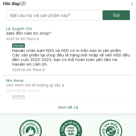
Hỏi đáp
(
2
)
Gửi
Lê Quỳnh Chi
date đến năm bn shop?
2021-10-05
Thích
0
Hasaki
Hasaki chào bạn! NXS và HSD có in trên bao bì sản phẩm.
Các sản phẩm tại shop đều là hàng mới nhập về nên HSD đều
đến cuối 2022-2023, bạn có thể hoàn toàn yên tâm nè.
Hasaki xin cảm ơn.
2021-10-05
Thích
0
Nhi Anna
cho mình hỏi là hương gì vậy ạ
2021-06-22
Thích
0
Hasaki
Chào bạn, sản phẩm có hương thơm tự nhiên của thành phần
sản phẩm bạn nhé
Xem tất cả
2021-06-23
Thích
0