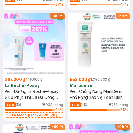
87
%
14
%
-
40
%
-
59
%
267.000 ₫
553.000 ₫
445.000 ₫
1.350.000 ₫
La Roche-Posay
Martiderm
Kem Dưỡng La Roche-Posay
Kem Chống Nắng MartiDerm
Giúp Phục Hồi Da Đa Công
Phổ Rộng Bảo Vệ Toàn Diện
Dụng 40ml
40ml
(56)
932/tháng
(110)
251/tháng
4.9
4.9
94
%
75
%
Bill La roche-posay 399K Tặng
Gel rửa mặt da dầu nhạy cảm 50ml
(SL có hạn)
-
60
%
-
49
%