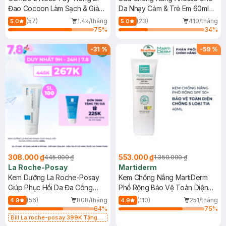
Đao Cocoon Làm Sạch & Giảm
Da Nhạy Cảm & Trẻ Em 60ml
Dầu 500ml
(Mới)
(57)
1.4k/tháng
(23)
410/tháng
5.0
5.0
75
%
34
%
-
31
%
-
59
%
308.000 ₫
553.000 ₫
445.000 ₫
1.350.000 ₫
La Roche-Posay
Martiderm
Kem Dưỡng La Roche-Posay
Kem Chống Nắng MartiDerm
Giúp Phục Hồi Da Đa Công
Phổ Rộng Bảo Vệ Toàn Diện
Dụng 40ml
40ml
(56)
808/tháng
(110)
251/tháng
4.9
4.9
64
%
75
%
Bill La roche-posay 399K Tặng
Gel rửa mặt da dầu nhạy cảm 50ml