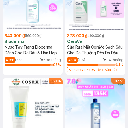
343.000 ₫
378.000 ₫
560.000 ₫
490.000 ₫
Bioderma
CeraVe
Nước Tẩy Trang Bioderma
Sữa Rửa Mặt CeraVe Sạch Sâu
Dành Cho Da Dầu & Hỗn Hợp
Cho Da Thường Đến Da Dầu
500ml
473ml
(228)
698/tháng
(116)
1.4k/tháng
4.9
4.9
95
%
64
%
Bill Cerave 299K Tặng Sữa Rửa
Mặt Cerave 30ml (SL có hạn)
-
53
%
-
37
%