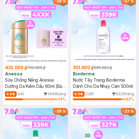
-
38
%
-
37
%
432.000 ₫
351.000 ₫
702.000 ₫
560.000 ₫
Anessa
Bioderma
Sữa Chống Nắng Anessa
Nước Tẩy Trang Bioderma
Dưỡng Da Kiềm Dầu 60ml (Bản
Dành Cho Da Nhạy Cảm 500ml
Mới)
(44)
499/tháng
(228)
832/tháng
4.9
4.9
34
%
92
%
-
39
%
-
23
%