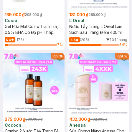
139.000 ₫
181.000 ₫
298.000 ₫
289.000 ₫
Cosrx
L'Oreal
Gel Rửa Mặt Cosrx Tràm Trà,
Nước Tẩy Trang L'Oreal Làm
0.5% BHA Có Độ pH Thấp
Sạch Sâu Trang Điểm 400ml
150ml
(173)
(298)
734/tháng
5.0
4.8
7
%
64
%
-
53
%
-
38
%
275.000 ₫
432.000 ₫
590.000 ₫
702.000 ₫
Cocoon
Anessa
Combo 2 Nước Tẩy Trang Bí
Sữa Chống Nắng Anessa Cho