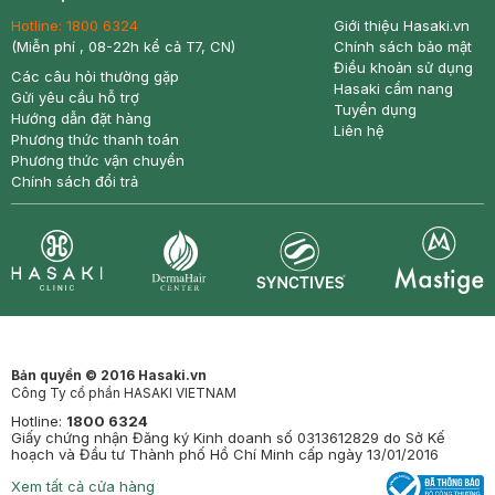
Hotline:
1800 6324
Giới thiệu Hasaki.vn
(Miễn phí , 08-22h kể cả T7, CN)
Chính sách bảo mật
Điều khoản sử dụng
Các câu hỏi thường gặp
Hasaki cẩm nang
Gửi yêu cầu hỗ trợ
Tuyển dụng
Hướng dẫn đặt hàng
Liên hệ
Phương thức thanh toán
Phương thức vận chuyển
Chính sách đổi trả
Synctives
Clinic
Dermahair
Mastige
Bản quyền © 2016 Hasaki.vn
Công Ty cổ phần HASAKI VIETNAM
Hotline:
1800 6324
Giấy chứng nhận Đăng ký Kinh doanh số 0313612829 do Sở Kế
hoạch và Đầu tư Thành phố Hồ Chí Minh cấp ngày 13/01/2016
Xem tất cả cửa hàng