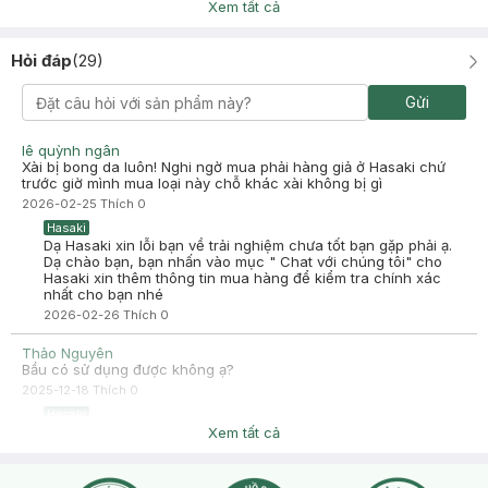
-
2025-07-23
Xem tất cả
Hasaki
Hasaki xin chào! Hasaki cảm ơn bạn đã dành thời gian đánh
giá. Sự hài lòng của khách hàng là động lực to lớn để Hasaki
Hỏi đáp
(
29
)
ngày càng phát triển hơn nữa về chất lượng dịch vụ. Cảm ơn
bạn đã tin tưởng và mua sắm tại Hasaki!
Gửi
Thanh Hằng
Đã mua hàng
2025-06-27
lê quỳnh ngân
Sản phẩm tắm xong rất thơm mà thơm lâu nữa nha. Mướt mịn da
Xài bị bong da luôn! Nghi ngờ mua phải hàng giả ở Hasaki chứ
kh khô da nghiện luôn
trước giờ mình mua loại này chỗ khác xài không bị gì
-
2025-06-27
Hasaki
2026-02-25
Thích
0
Hasaki xin chào! Hasaki cảm ơn Thanh Hằng đã dành thời
Hasaki
gian đánh giá. Sự hài lòng của khách hàng là động lực to lớn
Dạ Hasaki xin lỗi bạn về trải nghiệm chưa tốt bạn gặp phải ạ.
để Hasaki ngày càng phát triển hơn nữa về chất lượng dịch
Dạ chào bạn, bạn nhấn vào mục " Chat với chúng tôi" cho
vụ. Cảm ơn bạn đã tin tưởng và mua sắm tại Hasaki!
Hasaki xin thêm thông tin mua hàng để kiểm tra chính xác
nhất cho bạn nhé
2026-02-26
Thích
0
Thảo Nguyên
Bầu có sử dụng được không ạ?
2025-12-18
Thích
0
Hasaki
Dạ trong giai đoạn mang thai hoặc đang cho con bú, bạn cần
Xem tất cả
cẩn thận khi sử dụng các loại mỹ phẩm chăm sóc da vì có thể
gây ảnh hưởng đến sức khỏe của mẹ và bé. Để an toàn cho
cả mẹ và bé, bạn nên lựa chọn các loại mỹ phẩm chăm sóc