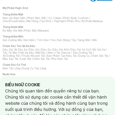
Mỹ Phẩm High-End
Trang Điểm Mặt
Kem Lót
/
Kem Nền
/
Phấn Nền
/
BB / CC Cream
/
Phấn Nước Cushion
/
Che Khuyết Điểm
/
Má Hồng
/
Tạo Khối / Highlight
/
Phấn Phủ
/
Xịt Khoá Makeup
Trang Điểm Mắt
Kẻ Mày
/
Kẻ Mắt
/
Phấn Mắt
/
Mascara
Trang Điểm Môi
Son Dưỡng Môi
/
Son Kem / Tint
/
Son Thỏi
/
Son Bóng
/
Tẩy Trang Mắt / Môi
Chăm Sóc Tóc Và Da Đầu
Dầu Gội Và Dầu Xả
/
Dầu Gội
/
Dầu Xả
/
Dầu Gội Khô
/
Dầu Gội Xả 2in1
/
Bộ Gội Xả
/
Tẩy Tế Bào Chết Da Đầu
/
Mặt Nạ / Kem Ủ Tóc
/
Serum / Dầu Dưỡng Tóc
/
Xịt Dưỡng Tóc
/
Thuốc Nhuộm Tóc
/
Sản Phẩm Tạo Kiểu Tóc
/
Dụng Cụ Chăm Sóc Tóc
/
Máy Sấy Tóc
/
Lược
/
Bộ Chăm Sóc Tóc
/
Phụ Kiện Tóc
Chăm Sóc Cơ Thể
Kem Tẩy Lông
/
Dụng Cụ Tẩy Lông
Nước Hoa
Nước Hoa Nữ
/
Nước Hoa Nam
/
Nước Hoa Cao Cấp
/
Xịt Thơm Toàn Thân
/
Nước Hoa Vùng Kín
Notice about cookies usage
BIỂU NGỮ COOKIE
Chăm Sóc Cá Nhân
Chúng tôi quan tâm đến quyền riêng tư của bạn.
Chống Muỗi
/
Khẩu Trang
/
Máy Massage
/
Mặt Nạ Xông Hơi
/
Nước Rửa Tay
/
Sản Phẩm Chăm Sóc Khác
/
Bàn Chải Đánh Răng
/
Bàn Chải Điện
/
Chúng tôi sử dụng các cookie cần thiết để vận hành
Hỗ Trợ Trắng Răng
/
Kem Đánh Răng
/
Máy Tăm Nước
/
Nước Súc Miệng
/
Tăm / Chỉ Nha Khoa
/
Xịt Thơm Miệng
/
Dung Dịch Vệ Sinh
/
Dưỡng Vùng Kín
/
website của chúng tôi và đồng hành cùng bạn trong
Khăn Ướt Vệ Sinh Vùng Kín
/
Băng Vệ Sinh
/
Tampon
/
Bọt Cạo Râu
/
Dao Cạo Râu
/
Máy Cạo Râu
suốt quá trình điều hướng. Với sự đồng ý của bạn,
Vấn Đề Về Da