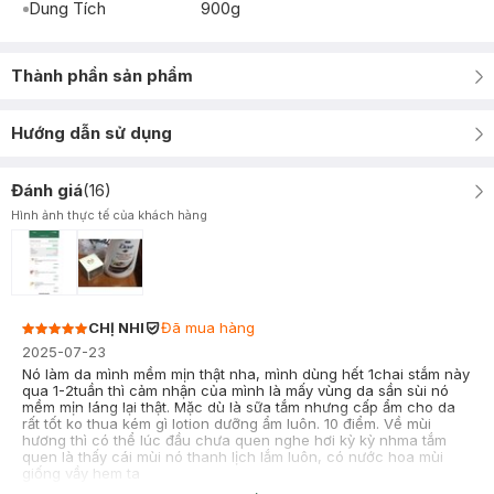
Dung Tích
900g
Thành phần sản phẩm
Hướng dẫn sử dụng
Đánh giá
(
16
)
Hình ảnh thực tế của khách hàng
CHỊ NHI
Đã mua hàng
2025-07-23
Nó làm da mình mềm mịn thật nha, mình dùng hết 1chai stắm này
qua 1-2tuần thì cảm nhận của mình là mấy vùng da sần sùi nó
mềm mịn láng lại thật. Mặc dù là sữa tắm nhưng cấp ẩm cho da
rất tốt ko thua kém gì lotion dưỡng ẩm luôn. 10 điểm. Về mùi
hương thì có thể lúc đầu chưa quen nghe hơi kỳ kỳ nhma tắm
quen là thấy cái mùi nó thanh lịch lắm luôn, có nước hoa mùi
giống vầy hem ta