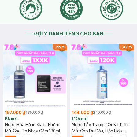
da lành tính cũng như tham khảo ý kiến của các chuyên gia
hoặc bác sĩ trước khi sử dụng nhé.
2025-12-19
Thích
0
GỢI Ý DÀNH RIÊNG CHO BẠN
-
55
%
-
42
%
197.000 ₫
144.000 ₫
435.000 ₫
249.000 ₫
Klairs
L'Oreal
Nước Hoa Hồng Klairs Không
Nước Tẩy Trang L'Oreal Tươi
Mùi Cho Da Nhạy Cảm 180ml
Mát Cho Da Dầu, Hỗn Hợp
400ml