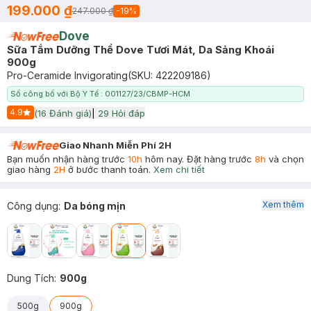
199.000 ₫
247.000 ₫
-
19
%
Dove
Sữa Tắm Dưỡng Thể Dove Tươi Mát, Da Sảng Khoái
900g
Pro-Ceramide Invigorating
(SKU:
422209186
)
Số công bố với Bộ Y Tế : 001127/23/CBMP-HCM
4.9
(
16
Đánh giá)
|
29
Hỏi đáp
Start Icon
Giao Nhanh Miễn Phí 2H
Bạn muốn nhận hàng trước
10h
hôm nay. Đặt hàng trước
8h
và chọn
giao hàng
2H
ở bước thanh toán.
Xem chi tiết
Xem thêm
Công dụng
:
Da bóng mịn
Dung Tích
:
900g
500g
900g