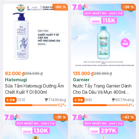
(SL có hạn)
-
60
%
-
36
%
82.000 ₫
133.000 ₫
205.000 ₫
209.000 ₫
Hatomugi
Garnier
Sữa Tắm Hatomugi Dưỡng Ẩm
Nước Tẩy Trang Garnier Dành
Chiết Xuất Ý Dĩ 800ml
Cho Da Dầu Và Mụn 400ml
(Mới)
(123)
714/tháng
(69)
907/tháng
4.9
4.9
52
%
64
%
-
35
%
-
42
%