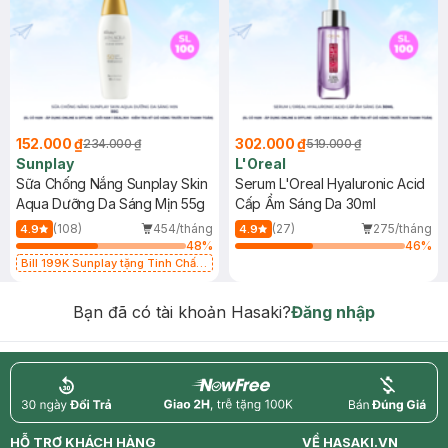
152.000 ₫
302.000 ₫
234.000 ₫
519.000 ₫
Sunplay
L'Oreal
Sữa Chống Nắng Sunplay Skin
Serum L'Oreal Hyaluronic Acid
Aqua Dưỡng Da Sáng Mịn 55g
Cấp Ẩm Sáng Da 30ml
(108)
454/tháng
(27)
275/tháng
4.9
4.9
48
%
46
%
Bill 199K Sunplay tặng Tinh Chất
Chống Nắng 7g trị giá 30K (SL có
hạn)
Bạn đã có tài khoản Hasaki?
Đăng nhập
return
nowfree
price
HỖ TRỢ KHÁCH HÀNG
VỀ HASAKI.VN