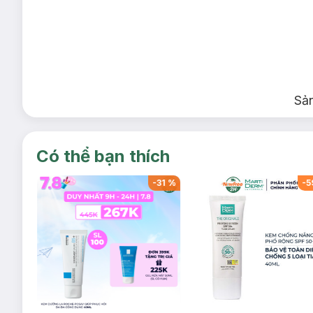
Chơi Lên Em Ơi (Màu cam)
Sả
Hương đầu: Hoa táo
Hương giữa: Hoa hồng trắng
Hương cuối: Xạ hương
Có thể bạn thích
-
60
%
-
36
%
Mai Đẹt Ti Ni (Màu hồng)
Hương đầu: Lê, Dứa
Hương giữa: Nhài, Hồng
Hương cuối: Vani, Xạ hương