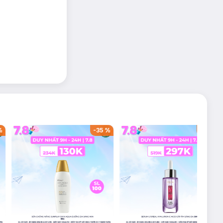
-
55
%
-
42
%