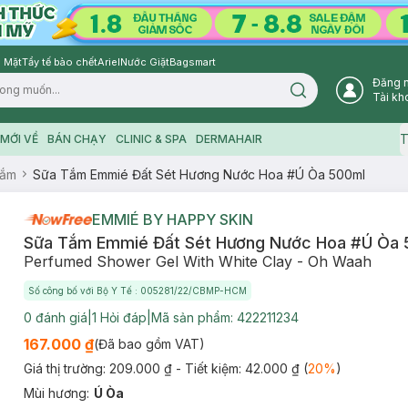
 Mặt
Tẩy tế bào chết
Ariel
Nước Giặt
Bagsmart
Đăng 
Search icon
Tài kh
T
MỚI VỀ
BÁN CHẠY
CLINIC & SPA
DERMAHAIR
Tắm
Sữa Tắm Emmié Đất Sét Hương Nước Hoa #Ú Òa 500ml
EMMIÉ BY HAPPY SKIN
Sữa Tắm Emmié Đất Sét Hương Nước Hoa #Ú Òa
Perfumed Shower Gel With White Clay - Oh Waah
Số công bố với Bộ Y Tế : 005281/22/CBMP-HCM
0
đánh giá
|
1
Hỏi đáp
|
Mã sản phẩm:
422211234
167.000 ₫
(Đã bao gồm VAT)
Giá thị trường:
209.000 ₫
- Tiết kiệm:
42.000 ₫
(
20
%
)
Mùi hương
:
Ú Òa