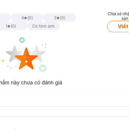
Chia sẻ nh
)
4
(
0
)
3
(
0
)
sản
Viết
1
(
0
)
Có hình ảnh
hẩm này chưa có đánh giá