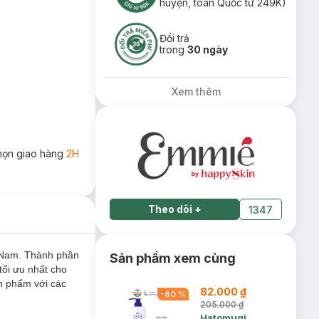
huyện, toàn Quốc từ 249K)
Đổi trả
trong
30 ngày
Xem thêm
họn giao hàng
2H
Theo dõi
+
1347
 Nam. Thành phần
Sản phẩm xem cùng
tối ưu nhất cho
n phẩm với các
82.000 ₫
-
60
%
205.000 ₫
Hatomugi