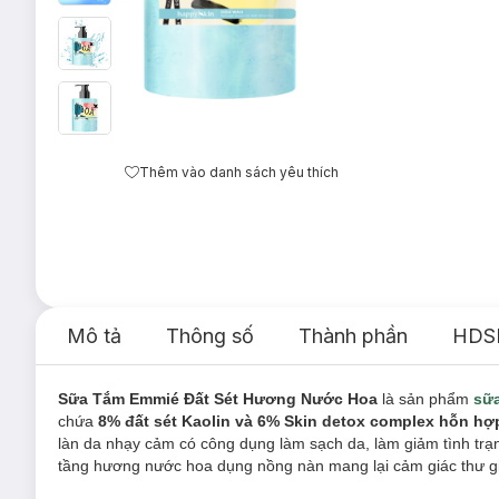
Thêm vào danh sách yêu thích
Mô tả
Thông số
Thành phần
HDS
Sữa Tắm Emmié Đất Sét Hương Nước Hoa
là sản phẩm
sữ
chứa
8% đất sét Kaolin và 6%
Skin detox complex hỗn hợp 
làn da nhạy cảm có công dụng làm sạch da, làm giảm tình tr
tầng hương nước hoa dụng nồng nàn mang lại cảm giác thư giã