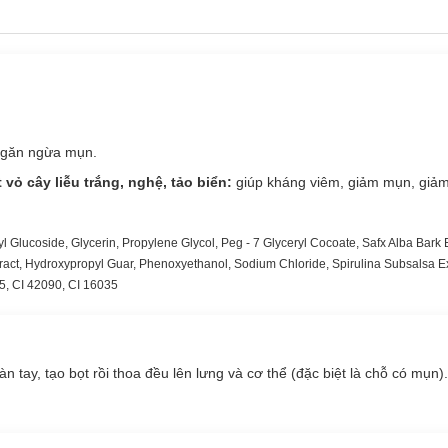
 ngăn ngừa mụn.
ỏ cây liễu trắng, nghệ, tảo biển:
giúp kháng viêm, giảm mụn, giả
l Glucoside, Glycerin, Propylene Glycol, Peg - 7 Glyceryl Cocoate, Safx Alba Bark 
act, Hydroxypropyl Guar, Phenoxyethanol, Sodium Chloride, Spirulina Subsalsa Ex
5, CI 42090, CI 16035
 tay, tạo bọt rồi thoa đều lên lưng và cơ thể (đặc biệt là chỗ có mụn).