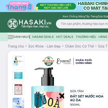
Kem Chống Nắng
Tẩy Trang
Sữa Rửa
Logo
DANH MỤC
HASAKI DEALS
HOT DEALS
THƯƠNG HIỆU
HÀNG 
Hamburger icon
Trang chủ
Sức Khỏe - Làm Đẹp
Chăm Sóc Cơ Thể
Sữa 