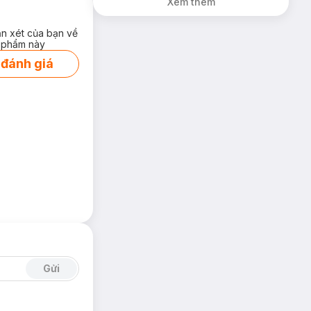
Xem thêm
ận xét của bạn về
 phẩm này
 đánh giá
Gửi