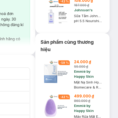
108.000 ₫
-
42
%
187.000 ₫
Johnson's
 hoá đơn
Sữa Tắm Johnson's Adult 2 Trong 1 Cấp Ẩm Cho Người Lớn 750ml
 ngày. 30
pH 5.5 Nourishing Body Wash With Moisturizers
không đăng kí
ính hãng có
Sản phẩm cùng thương
hiệu
i hương:
24.000 ₫
-
59
%
59.000 ₫
Emmié by
Happy Skin
Mặt Nạ Sinh Học Emmié Phục Hồi, Dịu Da 25g
Biomecare & Rebalance Bio-Cellulose Mask - B5 + Peptides
499.000 ₫
-
42
%
860.000 ₫
Emmié by
Happy Skin
Máy Rửa Mặt Emmié Hỗ Trợ Sạch Sâu Màu Purple Don’t Lie