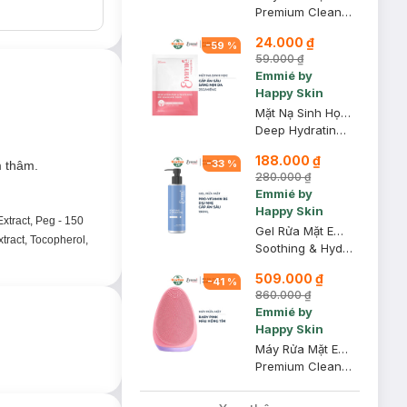
Premium Cleansing Brush #Purple Don’t Lie
24.000 ₫
-
59
%
59.000 ₫
Emmié by
Happy Skin
Mặt Nạ Sinh Học Emmié Cấp Ẩm Sâu & Dưỡng Sáng Da 25g
Deep Hydrating & Whitening Bio-Cellulose Mask - Tranx + 8HAs + B3
188.000 ₫
-
33
%
m thâm.
280.000 ₫
Emmié by
Happy Skin
Extract, Peg - 150
Gel Rửa Mặt Emmié Dịu Nhẹ & Cấp Ẩm Sâu 180ml
tract, Tocopherol,
Soothing & Hydrating Derma Cleansing Gel
509.000 ₫
-
41
%
860.000 ₫
Emmié by
Happy Skin
Máy Rửa Mặt Emmié Hỗ Trợ Sạch Sâu Màu Baby Pink
Premium Cleansing Brush #Baby Pink