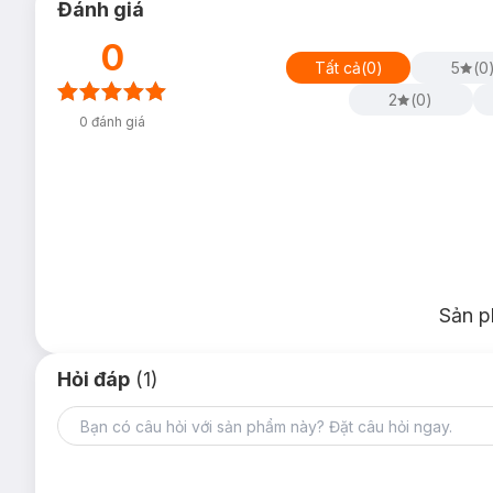
Đánh giá
0
Tất cả
(
0
)
5
(
0
2
(
0
)
0
đánh giá
Sản p
Hỏi đáp
(1)
Ú Òa (Màu xanh ngọc)
Hương đầu: Cam ngọt, Nhuỵ Nghệ Tây
Hương giữa: Gỗ tuyết tùng, Nhài
Hương cuối: Kẹo bông gòn, Rêu