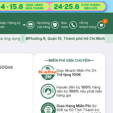
0
nhập
/
Đăng ký
Hệ thống
Bảo
Hỗ trợ
User Icon
Store Icon
Warranty Icon
Phone Icon
Cart I
oản
cửa hàng
hành
khách hàng
ải ứng dụng
Phường 8, Quận 10, Thành phố Hồ Chí Minh
Map icon
MIỄN PHÍ VẬN CHUYỂN
 500ml
Giao Nhanh Miễn Phí 2H.
Trễ tặng 100K
Hasaki đền bù
100%
hãng
đền bù
100%
nếu phát hiện
hàng giả
Giao Hàng Miễn Phí
(từ
90K tại 60 Tỉnh Thành trừ