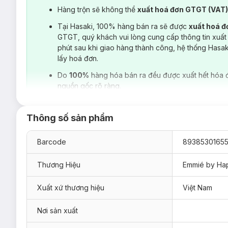
Hàng trộn sẽ không thể
xuất hoá đơn GTGT (VAT
Tại Hasaki, 100% hàng bán ra sẽ được
xuất hoá 
GTGT, quý khách vui lòng cung cấp thông tin xuất
phút sau khi giao hàng thành công, hệ thống Hasa
lấy hoá đơn.
Do
100%
hàng hóa bán ra đều được xuất hết hóa 
nguồn gốc rõ ràng.
Hiện sản phẩm
Sữa Tắm Emmié
Perfumed Shower Gel With
Thông số sản phẩm
Thắp Sáng Đèn Ga (Màu xanh đậm)
Barcode
89385301655
Hương đầu: Oải hương, Bạc Hà
Hương giữa: Linh lan
Thương Hiệu
Emmié by Ha
Hương cuối: Hoắc hương, Đậu Tonka
Xuất xứ thương hiệu
Việt Nam
Nơi sản xuất