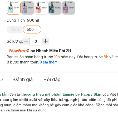
Dung Tích
:
500ml
30ml
500ml
Số lượng:
Giao Nhanh Miễn Phí 2H
Bạn muốn nhận hàng trước
10h
hôm nay. Đặt hàng trước
8h
và c
ở bước thanh toán.
Xem thêm
D
Đánh giá
Hỏi đáp
a tắm
đến từ
thương hiệu mỹ phẩm Emmié by Happy Skin
của Việt
bao gồm chiết xuất vỏ cây liễu trắng, nghệ, tảo biển
cùng độ pH 
ạng mụn, giảm thâm mà không hề gây cảm giác khô căng. Đồng thời sả
n và thoải mái khi sử dụng.