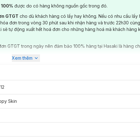
) 100%
được do có hàng không nguồn gốc trong đó.
đơn GTGT
cho dù khách hàng có lấy hay không. Nếu có nhu cầu lấy
 hóa đơn trong vòng 30 phút sau khi nhận hàng và trước 22h30 cùng
ki sẽ tự động xuất hết hoá đơn cho những hàng hoá mà khách hàng 
đơn GTGT trong ngày nên đảm bảo 100% hàng tại Hasaki là hàng ch
Xem thêm
 White Clay
đã có mặt tại
Hasaki
với 2 dung tích 30ml; 500ml và 5 mù
12
ppy Skin