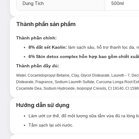
Dung Tích
500ml
Thành phần sản phẩm
Thành phần chính:
8% đất sét Kaolin:
làm sạch sâu, hỗ trợ thanh lọc da,
6% Skin detox complex hỗn hợp bao gồm chiết xuất v
Thành phần đầy đủ:
Water, Cocamidopropyl Betaine, Clay, Glycol Distearate, Laureth - 7, Decy
Distearate, Fragrance, Sodium Laureth Sulfate, Curcuma Longa Root Extr
Cocamide Dea, Sodium Hydroxide, Isopropyl Cresols, CI 19140, CI 1598
Hướng dẫn sử dụng
Làm ướt cơ thể, đổ một lượng sữa tắm vừa đủ ra lòng bàn
Tắm sạch lại với nước.