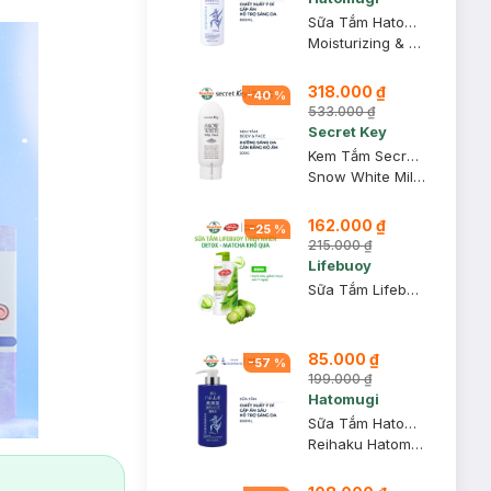
Sữa Tắm Hatomugi Dưỡng Ẩm Chiết Xuất Ý Dĩ 800ml
Moisturizing & Washing The Body Soap
318.000 ₫
-
40
%
533.000 ₫
Secret Key
Kem Tắm Secret Key Dưỡng Sáng Da Mặt Và Cơ Thể 200g
Snow White Milky Pack
162.000 ₫
-
25
%
215.000 ₫
Lifebuoy
Sữa Tắm Lifebuoy Detox Matcha & Khổ Qua 800g
85.000 ₫
-
57
%
199.000 ₫
Hatomugi
Sữa Tắm Hatomugi Cấp Ẩm Sâu, Hỗ Trợ Sáng Da 600ml
Reihaku Hatomugi High Moisturizing Body Soap