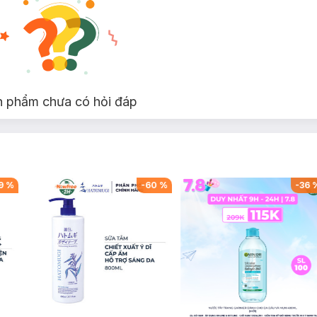
n phẩm chưa có hỏi đáp
-
35
%
-
42
%