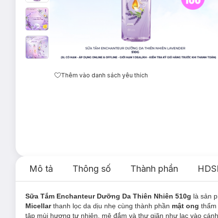
Thêm vào danh sách yêu thích
Mô tả
Thông số
Thành phần
HDS
Sữa Tắm Enchanteur Dưỡng Da Thiên Nhiên 510g
là sản 
Micellar
thanh lọc da dịu nhẹ cùng thành phần
mật ong
thẩm 
tập mùi hương tự nhiên, mê đắm và thư giãn như lạc vào cá