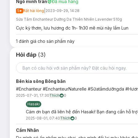
Ngô minh trân
Đã mua hàng
|
5
Rất hài lòng
2023-09-29, 14:28
Sữa Tắm Enchanteur Dưỡng Da Thiên Nhiên Lavender 510g
Cực kỳ thơm, lưu hương đc 1h- 1h30 mê mùi này lắm Lun
Hương hoa oải hương vùng Provence (màu tím):
Hươ
1
đánh giá cho sản phẩm này
quyến rũ với chút vani sâu lắng, mang đến cảm giác thư
mang đến hương thơm nồng ấm, ngọt ngào vô cùng dễ ch
Hỏi đáp
(3)
Bên kia sông Bông bân
Hương hoa diên vĩ Pháp (màu hồng):
Hương thơm sang
#Enchanteur #EnchanteurNaturelle #Sữatắmdưỡngda #Hươ
trái cây. 3 tầng hương của hoa cam, hoa diên vỹ đầy ti
2025-07-31, 17:30
Thích
0
vườn hoa buổi sớm mai.
Hasaki
Cảm ơn bạn đã liên hệ đến Hasaki! Bạn đang cần hỗ tr
2025-08-01, 07:40
Thích
0
Cẩm Nhân
Sữa Tắm Enchanteur Naturelle Moisturizing S
Dạ mình có ấn nhầm màu chai, cho mình đổi lại màu khác đ