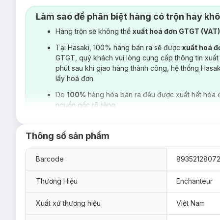
Làm sao để phân biệt hàng có trộn hay kh
Hàng trộn sẽ không thể
xuất hoá đơn GTGT (VAT
Tại Hasaki, 100% hàng bán ra sẽ được
xuất hoá 
GTGT, quý khách vui lòng cung cấp thông tin xuất
phút sau khi giao hàng thành công, hệ thống Hasa
lấy hoá đơn.
Do
100%
hàng hóa bán ra đều được xuất hết hóa 
nguồn gốc rõ ràng.
Thông số sản phẩm
Barcode
89352128072
Thương Hiệu
Enchanteur
Xuất xứ thương hiệu
Việt Nam
Hiện sản phẩm
Sữa Tắm Enchanteur Naturelle Moisturizin