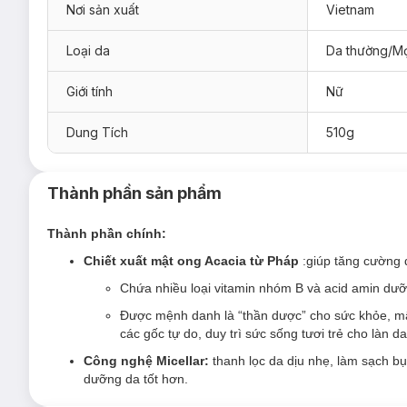
Nơi sản xuất
Vietnam
Hương hoa hồng Pháp (màu cam):
Vườn hoa hồng hé 
quyến rũ từ hoa xạ hương trắng. 3 tầng hương đặc biệt
Loại da
Da thường/Mọ
tươi mới và ngọt ngào đầy mê hoặc. Ngay trong phòng 
hương hoa hồng, mang đến cảm giác như đứng giữa vư
Giới tính
Nữ
hương thơm thật lâu trên da sau khi tắm.
Dung Tích
510g
Thành phần sản phẩm
Thành phần chính:
Chiết xuất mật ong Acacia từ Pháp
:giúp tăng cường
Chứa nhiều loại vitamin nhóm B và acid amin dư
Được mệnh danh là “thần dược” cho sức khỏe, mật
các gốc tự do, duy trì sức sống tươi trẻ cho làn da
Công nghệ Micellar:
thanh lọc da dịu nhẹ, làm sạch bụ
dưỡng da tốt hơn.