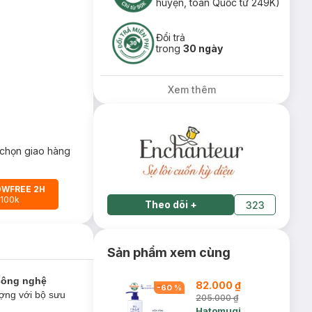
huyện, toàn Quốc từ 249K)
Đổi trả
trong
30 ngày
Xem thêm
chọn giao hàng
OWFREE 2H
 100k
Theo dõi
+
323
Sản phẩm xem cùng
công nghệ
82.000 ₫
-
60
%
ợng với bộ sưu
205.000 ₫
Hatomugi