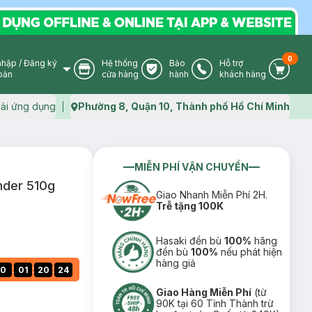
0
nhập
/
Đăng ký
Hệ thống
Bảo
Hỗ trợ
User Icon
Store Icon
Warranty Icon
Phone Icon
Cart I
oản
cửa hàng
hành
khách hàng
ải ứng dụng
Phường 8, Quận 10, Thành phố Hồ Chí Minh
Map icon
MIỄN PHÍ VẬN CHUYỂN
nder 510g
Giao Nhanh Miễn Phí 2H.
Trễ tặng 100K
Hasaki đền bù
100%
hãng
đền bù
100%
nếu phát hiện
hàng giả
:
:
:
0
01
20
23
Giao Hàng Miễn Phí
(từ
90K tại 60 Tỉnh Thành trừ