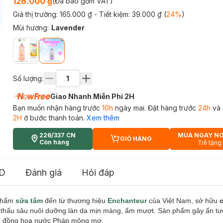
126.000 ₫
(Đã bao gồm VAT)
Giá thị trường:
165.000 ₫
- Tiết kiệm:
39.000 ₫
(
24
%
)
Mùi hương
:
Lavender
Số lượng:
Giao Nhanh Miễn Phí 2H
Bạn muốn nhận hàng trước
10h
ngày mai. Đặt hàng trước
24h
và 
2H
ở bước thanh toán.
Xem thêm
226/337 CN
MUA NGAY N
GIỎ HÀNG
CART PLUS ICON
Còn hàng
Trễ tặng
D
Đánh giá
Hỏi đáp
phẩm
sữa tắm
đến từ thương hiệu
Enchanteur
của Việt Nam, sở hữu
thấu sâu nuôi dưỡng làn da mịn màng, ẩm mượt. Sản phẩm gây ấn tư
nh đồng hoa nước Pháp mộng mơ.