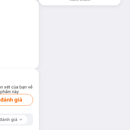
hạn)
ận xét của bạn về
 phẩm này
 đánh giá
đánh giá