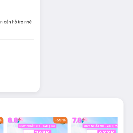
ạn cần hỗ trợ nhé
giúp chống lại
hẩm thấu sâu nuôi
%
-
59
%
-
36
%