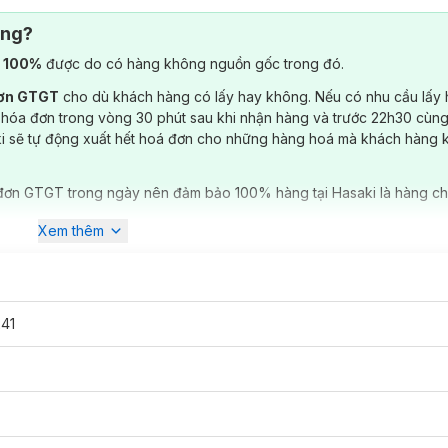
ông?
) 100%
được do có hàng không nguồn gốc trong đó.
đơn GTGT
cho dù khách hàng có lấy hay không. Nếu có nhu cầu lấy
 hóa đơn trong vòng 30 phút sau khi nhận hàng và trước 22h30 cùng
ki sẽ tự động xuất hết hoá đơn cho những hàng hoá mà khách hàng 
đơn GTGT trong ngày nên đảm bảo 100% hàng tại Hasaki là hàng ch
Xem thêm
41
g Shower Gel 510g
chính hãng đã có mặt tại
Hasaki
với 3 mùi hương: