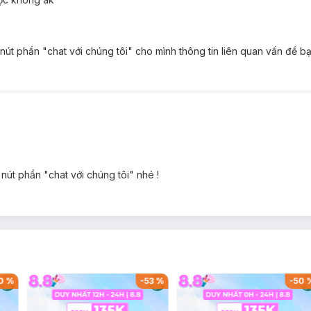
elle Moisturizing Shower Gel:
 nút phần "chat với chúng tôi" cho mình thông tin liên quan vấn đề b
độ ẩm, dưỡng da mềm mịn.
ỡng ẩm cho da tận sâu bên trọng, cho làn da mềm mại căng bóng.
 ong Acacia rất giàu khoáng chất, chất chống oxy hóa và kháng viêm, 
.
 bẩn, dầu thừa trên da, không gây kích ứng, đồng thời giúp mật ong t
ãn tuyệt đỉnh
nút phần "chat với chúng tôi" nhé !
relle Moisturizing Shower Gel:
ớt.
0
%
-
53
%
-
50