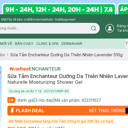
 Mặt
Tẩy tế bào chết
Bioderma
Nước Giặt
Bagsmart
Đăng 
Search icon
Tài kh
T
MỚI VỀ
BÁN CHẠY
CLINIC & SPA
DERMAHAIR
Tắm
Sữa Tắm Enchanteur Dưỡng Da Thiên Nhiên Lavender 510g
ENCHANTEUR
Sữa Tắm Enchanteur Dưỡng Da Thiên Nhiên Lave
Naturelle Moisturizing Shower Gel
Số công bố với Bộ Y Tế : 037/21/CBMP-BD
5
1
đánh giá
|
3
Hỏi đáp
|
Mã sản phẩm:
422211627
KẾT THÚC TRONG
Bill 199K Enchanteur tặng Sữa Tắm 200g trị giá 39K (SL có hạn)