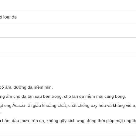
nở trong sương sớm, hương thơm dịu ngọt xen lẫn tươi mát từ cam 
 với nốt hương hoa hồng chủ đạo, chứa tinh dầu hoa hồng Pháp thiên n
i loại da
tắm, bạn sẽ ngửi thấy mùi hương vui tươi hạnh phúc của cam bergamo
ờn hồng tràn ngập hương sắc mùa hè. Tầng hương cuối chứa xạ hươn
 độ ẩm, dưỡng da mềm mịn.
ỡng ẩm cho da tận sâu bên trọng, cho làn da mềm mại căng bóng.
 ong Acacia rất giàu khoáng chất, chất chống oxy hóa và kháng viêm, 
.
i bẩn, dầu thừa trên da, không gây kích ứng, đồng thời giúp mật ong t