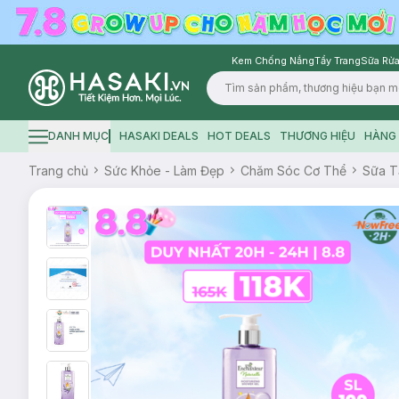
Kem Chống Nắng
Tẩy Trang
Sữa Rửa
Logo
DANH MỤC
HASAKI DEALS
HOT DEALS
THƯƠNG HIỆU
HÀNG 
Hamburger icon
Trang chủ
Sức Khỏe - Làm Đẹp
Chăm Sóc Cơ Thể
Sữa 