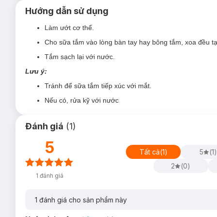
Hướng dẫn sử dụng
Làm ướt cơ thể.
Cho sữa tắm vào lòng bàn tay hay bông tắm, xoa đều t
Tắm sạch lại với nước.
Lưu ý:
Tránh để sữa tắm tiếp xúc với mắt.
Nếu có, rửa kỹ với nước
Đánh giá
(
1
)
5
Tất cả
(
1
)
5
(
1
)
2
(
0
)
1
đánh giá
1
đánh giá cho sản phẩm này