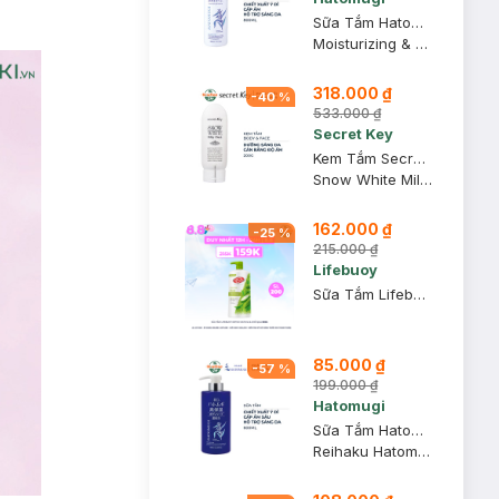
Sữa Tắm Hatomugi Dưỡng Ẩm Chiết Xuất Ý Dĩ 800ml
Moisturizing & Washing The Body Soap
318.000 ₫
-
40
%
533.000 ₫
Secret Key
Kem Tắm Secret Key Dưỡng Sáng Da Mặt Và Cơ Thể 200g
Snow White Milky Pack
162.000 ₫
-
25
%
215.000 ₫
Lifebuoy
Sữa Tắm Lifebuoy Detox Matcha & Khổ Qua 800g
85.000 ₫
-
57
%
199.000 ₫
Hatomugi
Sữa Tắm Hatomugi Cấp Ẩm Sâu, Hỗ Trợ Sáng Da 600ml
Reihaku Hatomugi High Moisturizing Body Soap