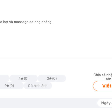
ạo bọt và massage da nhẹ nhàng.
Chia sẻ nh
4
(
0
)
3
(
0
)
sản
Viết
1
(
0
)
Có hình ảnh
Ngày 