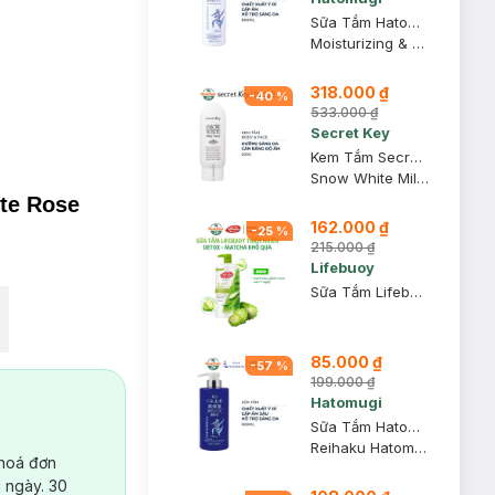
Sữa Tắm Hatomugi Dưỡng Ẩm Chiết Xuất Ý Dĩ 800ml
Moisturizing & Washing The Body Soap
318.000 ₫
-
40
%
533.000 ₫
Secret Key
Kem Tắm Secret Key Dưỡng Sáng Da Mặt Và Cơ Thể 200g
Snow White Milky Pack
te Rose
162.000 ₫
-
25
%
215.000 ₫
Lifebuoy
Sữa Tắm Lifebuoy Detox Matcha & Khổ Qua 800g
85.000 ₫
-
57
%
199.000 ₫
Hatomugi
Sữa Tắm Hatomugi Cấp Ẩm Sâu, Hỗ Trợ Sáng Da 600ml
Reihaku Hatomugi High Moisturizing Body Soap
 hoá đơn
 ngày. 30