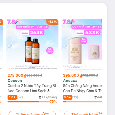
%
-
53
%
-
44
%
275.000 ₫
395.000 ₫
590.000 ₫
702.000 ₫
Cocoon
Anessa
m
Combo 2 Nước Tẩy Trang Bí
Sữa Chống Nắng Anessa
Đao Cocoon Làm Sạch &
Cho Da Nhạy Cảm & Trẻ Em
Giảm Dầu 500ml
60ml (Mới)
g
(57)
1.4k/tháng
(23)
448/tháng
5.0
5.0
%
75
%
6
%
Thêm giỏ hàng
Thêm giỏ hàng