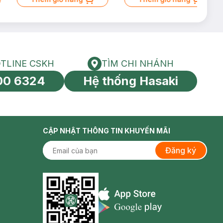
TLINE CSKH
TÌM CHI NHÁNH
HOTLINE CSKH
Tìm chi nhánh
00 6324
Hệ thống Hasaki
tín toàn cầu
CẬP NHẬT THÔNG TIN KHUYẾN MÃI
Đăng ký
Appstore icon
Goolge Play icon