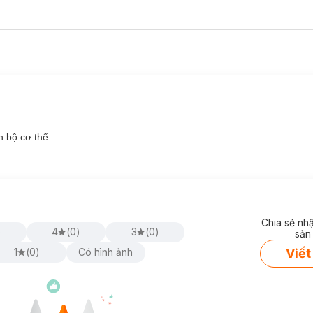
n bộ cơ thể.
lan, hổ phách, bưởi chùm và hoa hồng cung cấp độ ẩm, và dưỡng chất
iết của da.
ưỡng da mềm mại, sáng khoẻ và săn chắc, mượt mà.
Chia sẻ nh
)
4
(
0
)
3
(
0
)
 hoa hồng tự nhiên.
sản
ớc Hoa Body Soap No.36 - The Perfume of Lov
Viết
1
(
0
)
Có hình ảnh