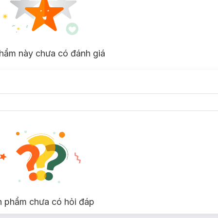
sáng mịn, căng mướt, săn chắc.
hẩm này chưa có đánh giá
i hương lâu trên cơ thể.
bằng độ ẩm của da.
n phẩm chưa có hỏi đáp
ớt.