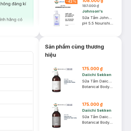
108.000 ₫
-
42
%
không đăng kí
187.000 ₫
Johnson's
Sữa Tắm Johnson's Adult 2 Trong 1 Cấp Ẩm Cho Người Lớn 750ml
ính hãng có
pH 5.5 Nourishing Body Wash With Moisturizers
Sản phẩm cùng thương
hiệu
175.000 ₫
Daiichi Sekken
Sữa Tắm Daiichi Sekken Purefeel Hương Hoa Trắng 450ml
Botanical Body Soap White & Floral #Moist
175.000 ₫
Daiichi Sekken
Sữa Tắm Daiichi Sekken Purefeel Hương Mã Tiên Thảo 450ml
Botanical Body Soap Green & Verbena #Fresh