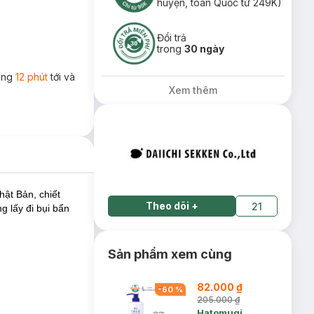
huyện, toàn Quốc từ 249K)
Đổi trả
trong
30 ngày
rong
12 phút
tới và
Xem thêm
hật Bản, chiết
Theo dõi
+
21
g lấy đi bụi bẩn
Sản phẩm xem cùng
82.000 ₫
-
60
%
205.000 ₫
Hatomugi