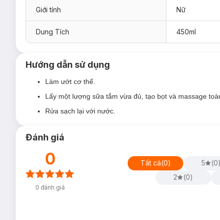
Giới tính
Nữ
Dung Tích
450ml
Hướng dẫn sử dụng
Làm ướt cơ thể.
Lấy một lượng sữa tắm vừa đủ, tạo bọt và massage toà
Ưu thế nổi bật:
Rửa sạch lại với nước.
Chiết xuất
thảo mộc
cao cấp như nho Hy Lạp, hoa linh 
da sáng khỏe, mềm mượt không làm mất đi độ ẩm cần th
Đánh giá
Làm sạch nhẹ dịu bụi bẩn, vi khuẩn trên da, mà còn d
0
Tất cả
(
0
)
5
(
0
Thư giãn và cảm nhận sự tươi mát, ngọt ngào từ hương
2. Sữa Tắm Funs Luxury No.36 Hương Nư
2
(
0
)
450ml
0
đánh giá