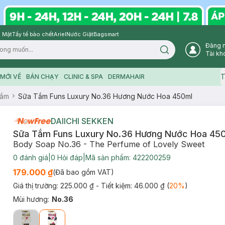
 Mặt
Tẩy tế bào chết
Ariel
Nước Giặt
Bagsmart
Đăng 
Search icon
Tài kh
T
MỚI VỀ
BÁN CHẠY
CLINIC & SPA
DERMAHAIR
Tắm
Sữa Tắm Funs Luxury No.36 Hương Nước Hoa 450ml
DAIICHI SEKKEN
Sữa Tắm Funs Luxury No.36 Hương Nước Hoa 45
Body Soap No.36 - The Perfume of Lovely Sweet
0
đánh giá
|
0
Hỏi đáp
|
Mã sản phẩm:
422200259
179.000 ₫
(Đã bao gồm VAT)
Giá thị trường:
225.000 ₫
- Tiết kiệm:
46.000 ₫
(
20
%
)
Mùi hương
:
No.36