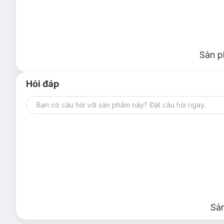
Ưu thế nổi bật:
Chiết xuất hoa hồng và hoa linh lan nuôi dưỡng làn da 
Sản p
Hương thơm thanh lịch, dịu mát và quyến rũ, lưu giữ mù
Nhẹ nhàng làm sạch và chăm sóc làn da, giúp giữ cân 
Hỏi đáp
Độ an toàn:
Không chất hoạt động bề mặt
Không dầu khoáng
Không chất tạo màu
Không cồn
Không paraben
Bảo quản:
Sả
Nơi khô ráo thoáng mát.
Tránh ánh nắng trực tiếp, nơi có nhiệt độ cao hoặc ẩm ư