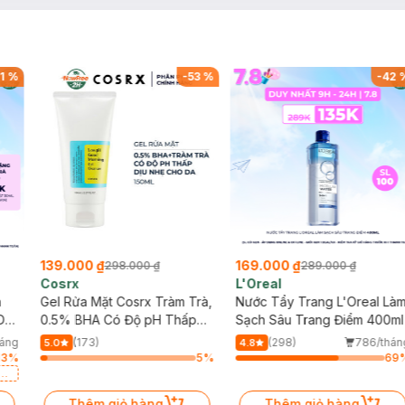
1
%
-
53
%
-
42
g
139.000 ₫
169.000 ₫
298.000 ₫
289.000 ₫
Cosrx
L'Oreal
h
Gel Rửa Mặt Cosrx Tràm Trà,
Nước Tẩy Trang L'Oreal Là
Da
0.5% BHA Có Độ pH Thấp
Sạch Sâu Trang Điểm 400ml
150ml
háng
(173)
(298)
786/thán
5.0
4.8
13
%
5
%
69
a
Thêm giỏ hàng
Thêm giỏ hàng