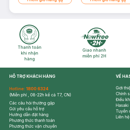
Thanh toán khi nhận hàng
Giao nhanh miễ
Thanh toán
Giao nhanh
khi nhận
miễn phí 2H
hàng
HỖ TRỢ KHÁCH HÀNG
VỀ HA
Giới th
Hotline:
1800 6324
Chính 
(Miễn phí , 08-22h kể cả T7, CN)
Điều k
Các câu hỏi thường gặp
Hasaki
Gửi yêu cầu hỗ trợ
Tuyển 
Hướng dẫn đặt hàng
Liên hệ
Phương thức thanh toán
Phương thức vận chuyển