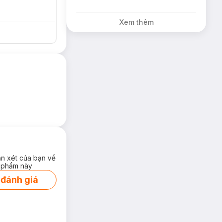
Xem thêm
 cho làn da giúp
ận xét của bạn về
 phẩm này
ely Sweet
 đánh giá