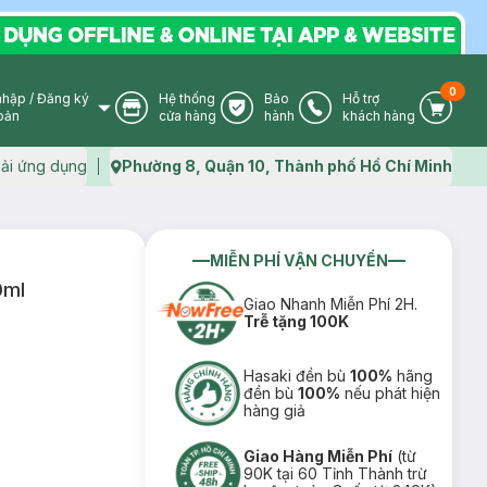
0
nhập
/
Đăng ký
Hệ thống
Bảo
Hỗ trợ
User Icon
Store Icon
Warranty Icon
Phone Icon
Cart I
oản
cửa hàng
hành
khách hàng
ải ứng dụng
Phường 8, Quận 10, Thành phố Hồ Chí Minh
Map icon
MIỄN PHÍ VẬN CHUYỂN
0ml
Giao Nhanh Miễn Phí 2H.
Trễ tặng 100K
Hasaki đền bù
100%
hãng
đền bù
100%
nếu phát hiện
hàng giả
Giao Hàng Miễn Phí
(từ
90K tại 60 Tỉnh Thành trừ