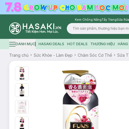
Kem Chống Nắng
Tẩy Trang
Sữa Rửa
Logo
DANH MỤC
HASAKI DEALS
HOT DEALS
THƯƠNG HIỆU
HÀNG 
Hamburger icon
Trang chủ
Sức Khỏe - Làm Đẹp
Chăm Sóc Cơ Thể
Sữa 