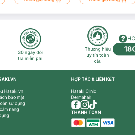
HO
18
n phí 2H
30 ngày đổi trả miễn phí
Thương hiệu uy 
Thương hiệu
30 ngày đổi
uy tín toàn
trả miễn phí
cầu
SAKI.VN
HỢP TÁC & LIÊN KẾT
iệu Hasaki.vn
Hasaki Clinic
sách bảo mật
Dermahair
hoản sử dụng
 cẩm nang
facebook
THANH TOÁN
instagram
tiktok
dụng
master card
ATM card
visa card