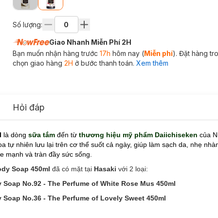
Số lượng:
Giao Nhanh Miễn Phí 2H
Bạn muốn nhận hàng trước
17h
hôm nay (
Miễn phí
). Đặt hàng t
chọn giao hàng
2H
ở bước thanh toán.
Xem thêm
Hỏi đáp
l
là dòng
sữa tắm
đến từ
thương hiệu mỹ phẩm Daiichiseken
của N
 tự nhiên lưu lại trên cơ thể suốt cả ngày,
giúp làm sạch da, nhẹ nhàn
ỏe mạnh và tràn đầy sức sống.
ody Soap 450ml
đã có mặt tại
Hasaki
với 2 loại:
Soap No.92 - The Perfume of White Rose Mus 450ml
Soap No.36 - The Perfume of Lovely Sweet 450ml