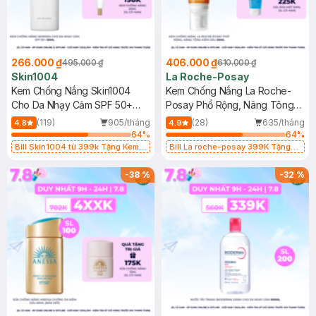
266.000 ₫
406.000 ₫
495.000 ₫
610.000 ₫
Skin1004
La Roche-Posay
Kem Chống Nắng Skin1004
Kem Chống Nắng La Roche-
Cho Da Nhạy Cảm SPF 50+
Posay Phổ Rộng, Nâng Tông
50ml
Kiềm Dầu 50ml
(119)
905/tháng
(28)
635/tháng
4.8
4.9
64
%
64
%
Bill Skin1004 từ 399k Tặng Kem
Bill La roche-posay 399K Tặng
Chống Nắng Cho Da Nhạy Cảm
Gel rửa mặt da dầu nhạy cảm 50ml
SPF 50+ 20ml (SL Có Hạn)
(SL có hạn)
-
38
%
-
32
%