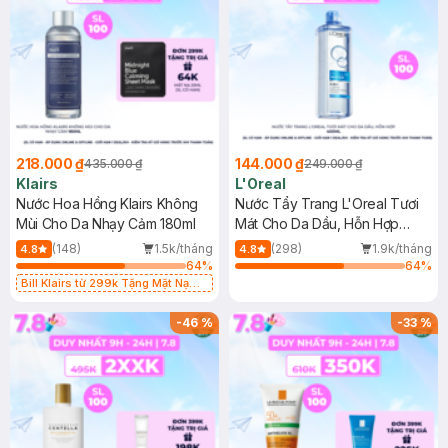
218.000 ₫
144.000 ₫
435.000 ₫
249.000 ₫
Klairs
L'Oreal
Nước Hoa Hồng Klairs Không
Nước Tẩy Trang L'Oreal Tươi
Mùi Cho Da Nhạy Cảm 180ml
Mát Cho Da Dầu, Hỗn Hợp
400ml
(148)
1.5k/tháng
(298)
1.9k/tháng
4.8
4.8
64
%
64
%
Bill Klairs từ 299k Tặng Mặt Nạ
Làm Dịu Da & Kiểm Soát Dầu Nhờn
25ml (SL Có Hạn)
-
46
%
-
33
%