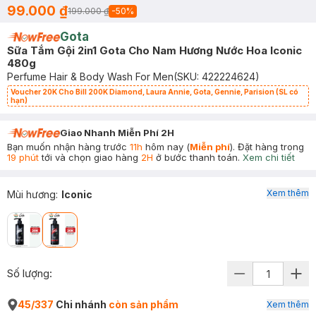
99.000 ₫
199.000 ₫
-
50
%
Gota
Sữa Tắm Gội 2in1 Gota Cho Nam Hương Nước Hoa Iconic
480g
Perfume Hair & Body Wash For Men
(SKU:
422224624
)
Voucher 20K Cho Bill 200K Diamond, Laura Annie, Gota, Gennie, Parision (SL có
hạn)
Giao Nhanh Miễn Phí 2H
Bạn muốn nhận hàng trước
11h
hôm nay (
Miễn phí
). Đặt hàng trong
19 phút
tới và chọn giao hàng
2H
ở bước thanh toán.
Xem chi tiết
Xem thêm
Mùi hương
:
Iconic
Số lượng:
45/337
Chi nhánh
còn sản phẩm
Xem thêm