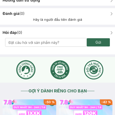
Hướng dẫn sử dụng
Đánh giá
(
0
)
Hãy là người đầu tiên đánh giá
Hỏi đáp
(
0
)
Gửi
GỢI Ý DÀNH RIÊNG CHO BẠN
-
50
%
-
42
%