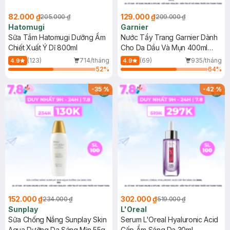
82.000 ₫
129.000 ₫
205.000 ₫
209.000 ₫
Hatomugi
Garnier
Sữa Tắm Hatomugi Dưỡng Ẩm
Nước Tẩy Trang Garnier Dành
Chiết Xuất Ý Dĩ 800ml
Cho Da Dầu Và Mụn 400ml
(Mới)
(123)
714/tháng
(69)
935/tháng
4.9
4.9
52
%
64
%
-
35
%
-
42
%
152.000 ₫
302.000 ₫
234.000 ₫
519.000 ₫
Sunplay
L'Oreal
Sữa Chống Nắng Sunplay Skin
Serum L'Oreal Hyaluronic Acid
Aqua Dưỡng Da Sáng Mịn 55g
Cấp Ẩm Sáng Da 30ml