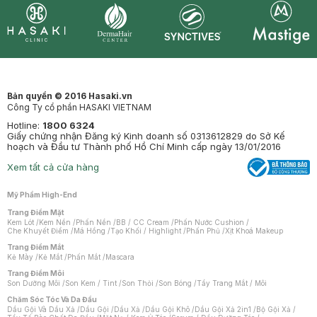
Synctives
Clinic
Dermahair
Mastige
Bản quyền © 2016 Hasaki.vn
Công Ty cổ phần HASAKI VIETNAM
Hotline:
1800 6324
Giấy chứng nhận Đăng ký Kinh doanh số 0313612829 do Sở Kế
hoạch và Đầu tư Thành phố Hồ Chí Minh cấp ngày 13/01/2016
Xem tất cả cửa hàng
Mỹ Phẩm High-End
Trang Điểm Mặt
Kem Lót
/
Kem Nền
/
Phấn Nền
/
BB / CC Cream
/
Phấn Nước Cushion
/
Che Khuyết Điểm
/
Má Hồng
/
Tạo Khối / Highlight
/
Phấn Phủ
/
Xịt Khoá Makeup
Trang Điểm Mắt
Kẻ Mày
/
Kẻ Mắt
/
Phấn Mắt
/
Mascara
Trang Điểm Môi
Son Dưỡng Môi
/
Son Kem / Tint
/
Son Thỏi
/
Son Bóng
/
Tẩy Trang Mắt / Môi
Chăm Sóc Tóc Và Da Đầu
Dầu Gội Và Dầu Xả
/
Dầu Gội
/
Dầu Xả
/
Dầu Gội Khô
/
Dầu Gội Xả 2in1
/
Bộ Gội Xả
/