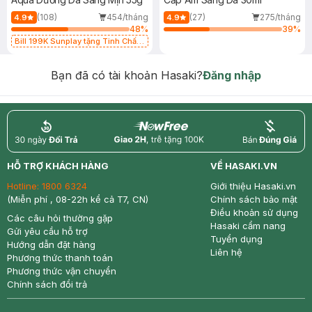
(108)
454/tháng
(27)
275/tháng
4.9
4.9
48
%
39
%
Bill 199K Sunplay tặng Tinh Chất
Chống Nắng 7g trị giá 30K (SL có
hạn)
Bạn đã có tài khoản Hasaki?
Đăng nhập
return
nowfree
price
HỖ TRỢ KHÁCH HÀNG
VỀ HASAKI.VN
Hotline:
1800 6324
Giới thiệu Hasaki.vn
(Miễn phí , 08-22h kể cả T7, CN)
Chính sách bảo mật
Điều khoản sử dụng
Các câu hỏi thường gặp
Hasaki cẩm nang
Gửi yêu cầu hỗ trợ
Tuyển dụng
Hướng dẫn đặt hàng
Liên hệ
Phương thức thanh toán
Phương thức vận chuyển
Chính sách đổi trả