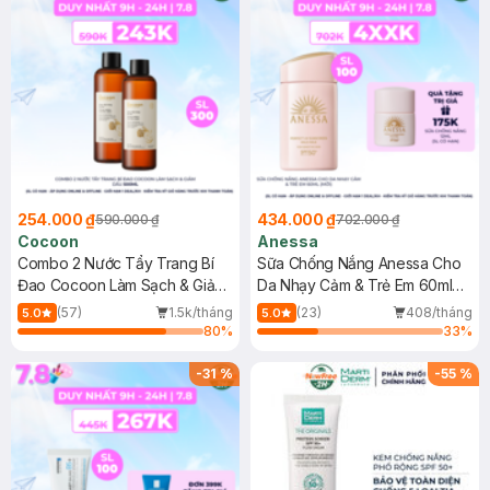
254.000 ₫
434.000 ₫
590.000 ₫
702.000 ₫
Cocoon
Anessa
Combo 2 Nước Tẩy Trang Bí
Sữa Chống Nắng Anessa Cho
Đao Cocoon Làm Sạch & Giảm
Da Nhạy Cảm & Trẻ Em 60ml
Dầu 500ml
(Mới)
(57)
1.5k/tháng
(23)
408/tháng
5.0
5.0
80
%
33
%
-
31
%
-
55
%