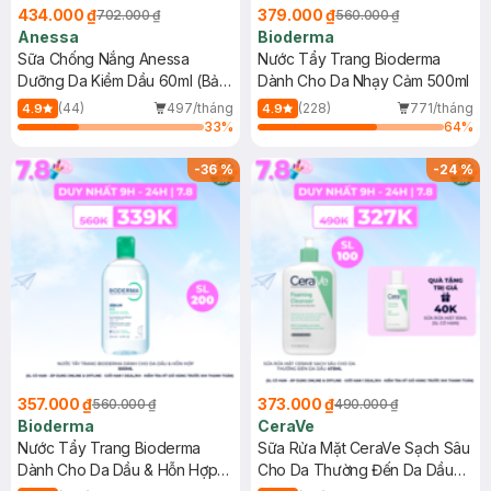
434.000 ₫
379.000 ₫
702.000 ₫
560.000 ₫
Anessa
Bioderma
Sữa Chống Nắng Anessa
Nước Tẩy Trang Bioderma
Dưỡng Da Kiềm Dầu 60ml (Bản
Dành Cho Da Nhạy Cảm 500ml
Mới)
(44)
497/tháng
(228)
771/tháng
4.9
4.9
33
%
64
%
-
36
%
-
24
%
357.000 ₫
373.000 ₫
560.000 ₫
490.000 ₫
Bioderma
CeraVe
Nước Tẩy Trang Bioderma
Sữa Rửa Mặt CeraVe Sạch Sâu
Dành Cho Da Dầu & Hỗn Hợp
Cho Da Thường Đến Da Dầu