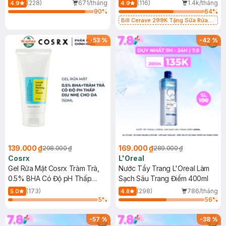
500ml
473ml
(228)
671/tháng
(116)
1.4k/tháng
4.9
4.9
90
%
64
%
Bill Cerave 299K Tặng Sữa Rửa
Mặt Cerave 30ml (SL có hạn)
-
53
%
-
42
%
139.000 ₫
169.000 ₫
298.000 ₫
289.000 ₫
Cosrx
L'Oreal
Gel Rửa Mặt Cosrx Tràm Trà,
Nước Tẩy Trang L'Oreal Làm
0.5% BHA Có Độ pH Thấp
Sạch Sâu Trang Điểm 400ml
150ml
(173)
(298)
786/tháng
5.0
4.8
5
%
56
%
-
57
%
-
38
%