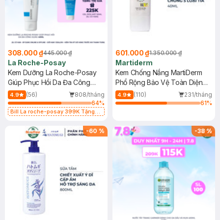
308.000 ₫
601.000 ₫
445.000 ₫
1.350.000 ₫
La Roche-Posay
Martiderm
Kem Dưỡng La Roche-Posay
Kem Chống Nắng MartiDerm
Giúp Phục Hồi Da Đa Công
Phổ Rộng Bảo Vệ Toàn Diện
Dụng 40ml
40ml
(56)
808/tháng
(110)
231/tháng
4.9
4.9
64
%
61
%
Bill La roche-posay 399K Tặng
Gel rửa mặt da dầu nhạy cảm 50ml
(SL có hạn)
-
60
%
-
38
%