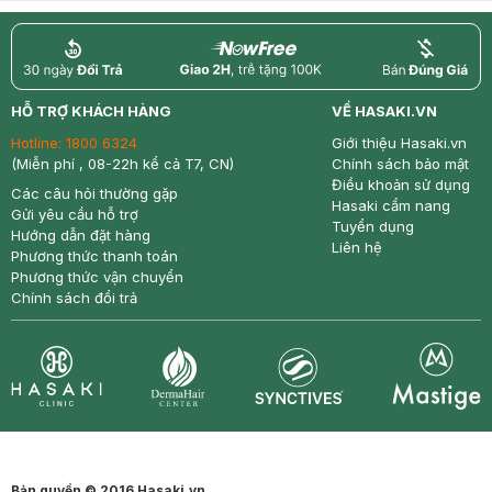
return
nowfree
price
HỖ TRỢ KHÁCH HÀNG
VỀ HASAKI.VN
Hotline:
1800 6324
Giới thiệu Hasaki.vn
(Miễn phí , 08-22h kể cả T7, CN)
Chính sách bảo mật
Điều khoản sử dụng
Các câu hỏi thường gặp
Hasaki cẩm nang
Gửi yêu cầu hỗ trợ
Tuyển dụng
Hướng dẫn đặt hàng
Liên hệ
Phương thức thanh toán
Phương thức vận chuyển
Chính sách đổi trả
Synctives
Clinic
Dermahair
Mastige
Bản quyền © 2016 Hasaki.vn