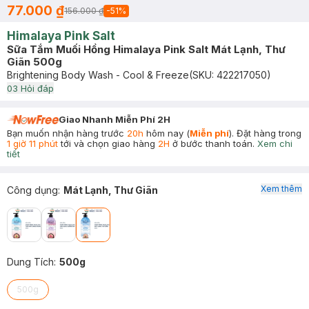
77.000 ₫
156.000 ₫
-
51
%
Himalaya Pink Salt
Sữa Tắm Muối Hồng Himalaya Pink Salt Mát Lạnh, Thư
Giãn 500g
Brightening Body Wash - Cool & Freeze
(SKU:
422217050
)
0
3
Hỏi đáp
Giao Nhanh Miễn Phí 2H
Bạn muốn nhận hàng trước
20h
hôm nay (
Miễn phí
). Đặt hàng trong
1 giờ 11 phút
tới và chọn giao hàng
2H
ở bước thanh toán.
Xem chi
tiết
Xem thêm
Công dụng
:
Mát Lạnh, Thư Giãn
Dung Tích
:
500g
500g