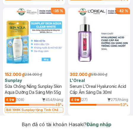
-
35
%
-
42
%
152.000 ₫
302.000 ₫
234.000 ₫
519.000 ₫
Sunplay
L'Oreal
Sữa Chống Nắng Sunplay Skin
Serum L'Oreal Hyaluronic Acid
Aqua Dưỡng Da Sáng Mịn 55g
Cấp Ẩm Sáng Da 30ml
(108)
454/tháng
(27)
275/tháng
4.9
4.9
48
%
53
%
Bill 199K Sunplay tặng Tinh Chất
Chống Nắng 7g trị giá 30K (SL có
hạn)
Bạn đã có tài khoản Hasaki?
Đăng nhập