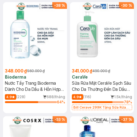
-
38
%
-
30
%
348.000 ₫
341.000 ₫
560.000 ₫
490.000 ₫
Bioderma
CeraVe
Nước Tẩy Trang Bioderma
Sữa Rửa Mặt CeraVe Sạch Sâu
Dành Cho Da Dầu & Hỗn Hợp
Cho Da Thường Đến Da Dầu
500ml
473ml
(228)
688/tháng
(116)
1.5k/tháng
4.9
4.9
64
%
78
%
Bill Cerave 299K Tặng Sữa Rửa
Mặt Cerave 30ml (SL có hạn)
-
53
%
-
37
%