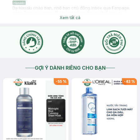
Hasaki
Dạ Hasaki chào bạn, nhờ bạn chủ động inbox qua Fanpage
hoặc Zalo giúp mình để Hasaki hỗ trợ bạn cụ thể hơn ạ
Xem tất cả
2026-03-23
Thích
0
GỢI Ý DÀNH RIÊNG CHO BẠN
-
55
%
-
43
%