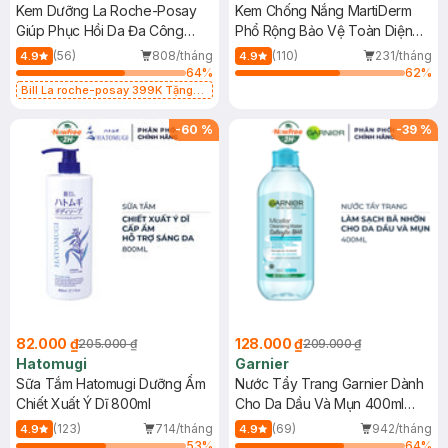
Kem Dưỡng La Roche-Posay
Kem Chống Nắng MartiDerm
Giúp Phục Hồi Da Đa Công
Phổ Rộng Bảo Vệ Toàn Diện
Dụng 40ml
40ml
(56)
808/tháng
(110)
231/tháng
4.9
4.9
64
%
62
%
Bill La roche-posay 399K Tặng
Gel rửa mặt da dầu nhạy cảm 50ml
(SL có hạn)
-
60
%
-
39
%
82.000 ₫
128.000 ₫
205.000 ₫
209.000 ₫
Hatomugi
Garnier
Sữa Tắm Hatomugi Dưỡng Ẩm
Nước Tẩy Trang Garnier Dành
Chiết Xuất Ý Dĩ 800ml
Cho Da Dầu Và Mụn 400ml
(Mới)
(123)
714/tháng
(69)
942/tháng
4.9
4.9
53
%
64
%