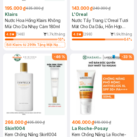
195.000 ₫
143.000 ₫
435.000 ₫
249.000 ₫
Klairs
L'Oreal
Nước Hoa Hồng Klairs Không
Nước Tẩy Trang L'Oreal Tươi
Mùi Cho Da Nhạy Cảm 180ml
Mát Cho Da Dầu, Hỗn Hợp
400ml
(148)
1.7k/tháng
(298)
1.9k/tháng
4.8
4.8
16
%
64
%
Bill Klairs từ 299k Tặng Mặt Nạ
Làm Dịu Da & Kiểm Soát Dầu Nhờn
25ml (SL Có Hạn)
-
46
%
-
33
%
266.000 ₫
406.000 ₫
495.000 ₫
610.000 ₫
Skin1004
La Roche-Posay
Kem Chống Nắng Skin1004
Kem Chống Nắng La Roche-