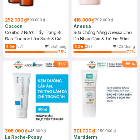
252.000 ₫
418.000 ₫
590.000 ₫
702.000 ₫
Cocoon
Anessa
Combo 2 Nước Tẩy Trang Bí
Sữa Chống Nắng Anessa Cho
Đao Cocoon Làm Sạch & Giảm
Da Nhạy Cảm & Trẻ Em 60ml
Dầu 500ml
(Mới)
(57)
1.5k/tháng
(23)
423/tháng
5.0
5.0
75
%
72
%
-
31
%
-
55
%
308.000 ₫
601.000 ₫
445.000 ₫
1.350.000 ₫
La Roche-Posay
Martiderm