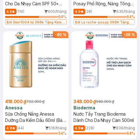
Cho Da Nhạy Cảm SPF 50+
Posay Phổ Rộng, Nâng Tông
50ml
Kiềm Dầu 50ml
(119)
905/tháng
(28)
635/tháng
4.8
4.9
64
%
64
%
Bill Skin1004 từ 399k Tặng Kem
Bill La roche-posay 399K Tặng
Chống Nắng Cho Da Nhạy Cảm
Gel rửa mặt da dầu nhạy cảm 50ml
SPF 50+ 20ml (SL Có Hạn)
(SL có hạn)
-
40
%
-
38
%
418.000 ₫
348.000 ₫
702.000 ₫
560.000 ₫
Anessa
Bioderma
Sữa Chống Nắng Anessa
Nước Tẩy Trang Bioderma
Dưỡng Da Kiềm Dầu 60ml (Bản
Dành Cho Da Nhạy Cảm 500ml
Mới)
(44)
516/tháng
(228)
839/tháng
4.9
4.9
54
%
64
%