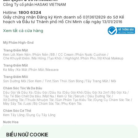
Công Ty cổ phần HASAKI VIETNAM
Hotline:
1800 6324
Giấy chứng nhận Đăng ký Kinh doanh số 0313612829 do Sở Kế
hoạch và Đầu tư Thành phố Hồ Chí Minh cấp ngày 13/01/2016
Xem tất cả cửa hàng
Mỹ Phẩm High-End
Trang Điểm Mặt
Kem Lót
/
Kem Nền
/
Phấn Nền
/
BB / CC Cream
/
Phấn Nước Cushion
/
Che Khuyết Điểm
/
Má Hồng
/
Tạo Khối / Highlight
/
Phấn Phủ
/
Xịt Khoá Makeup
Trang Điểm Mắt
Kẻ Mày
/
Kẻ Mắt
/
Phấn Mắt
/
Mascara
Trang Điểm Môi
Son Dưỡng Môi
/
Son Kem / Tint
/
Son Thỏi
/
Son Bóng
/
Tẩy Trang Mắt / Môi
Chăm Sóc Tóc Và Da Đầu
Dầu Gội Và Dầu Xả
/
Dầu Gội
/
Dầu Xả
/
Dầu Gội Khô
/
Dầu Gội Xả 2in1
/
Bộ Gội Xả
/
Tẩy Tế Bào Chết Da Đầu
/
Mặt Nạ / Kem Ủ Tóc
/
Serum / Dầu Dưỡng Tóc
/
Xịt Dưỡng Tóc
/
Thuốc Nhuộm Tóc
/
Sản Phẩm Tạo Kiểu Tóc
/
Dụng Cụ Chăm Sóc Tóc
/
Máy Sấy Tóc
/
Lược
/
Bộ Chăm Sóc Tóc
/
Phụ Kiện Tóc
Chăm Sóc Cơ Thể
Kem Tẩy Lông
/
Dụng Cụ Tẩy Lông
Nước Hoa
Nước Hoa Nữ
/
Nước Hoa Nam
/
Nước Hoa Cao Cấp
/
Xịt Thơm Toàn Thân
/
Nước Hoa Vùng Kín
Notice about cookies usage
BIỂU NGỮ COOKIE
Chăm Sóc Cá Nhân