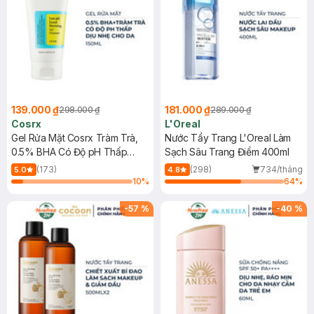
139.000 ₫
181.000 ₫
298.000 ₫
289.000 ₫
Cosrx
L'Oreal
Gel Rửa Mặt Cosrx Tràm Trà,
Nước Tẩy Trang L'Oreal Làm
0.5% BHA Có Độ pH Thấp
Sạch Sâu Trang Điểm 400ml
150ml
(173)
(298)
734/tháng
5.0
4.8
10
%
64
%
-
57
%
-
40
%