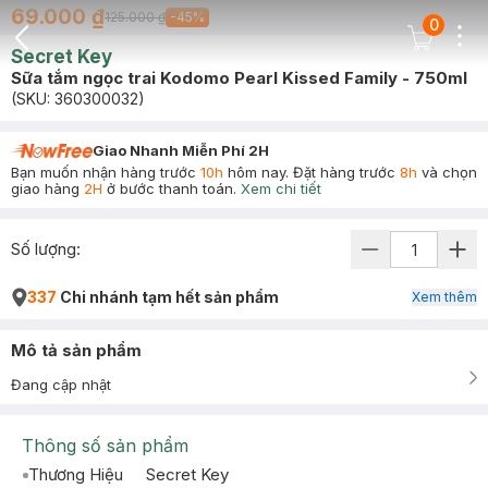
69.000 ₫
125.000 ₫
-
45
%
0
Dots
Cart Icon
Secret Key
Back Icon
Sữa tắm ngọc trai Kodomo Pearl Kissed Family - 750ml
(SKU:
360300032
)
Giao Nhanh Miễn Phí 2H
Bạn muốn nhận hàng trước
10h
hôm nay. Đặt hàng trước
8h
và chọn
giao hàng
2H
ở bước thanh toán.
Xem chi tiết
Số lượng:
337
Chi nhánh tạm hết sản phẩm
Xem thêm
Mô tả sản phẩm
Đang cập nhật
Thông số sản phẩm
Thương Hiệu
Secret Key