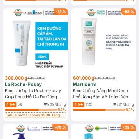
-
31
%
-
55
%
308.000 ₫
601.000 ₫
445.000 ₫
1.350.000 ₫
La Roche-Posay
Martiderm
Kem Dưỡng La Roche-Posay
Kem Chống Nắng MartiDerm
Giúp Phục Hồi Da Đa Công
Phổ Rộng Bảo Vệ Toàn Diện
Dụng 40ml
40ml
(56)
808/tháng
(110)
231/tháng
4.9
4.9
64
%
62
%
Bill La roche-posay 399K Tặng
Gel rửa mặt da dầu nhạy cảm 50ml
(SL có hạn)
-
60
%
-
38
%