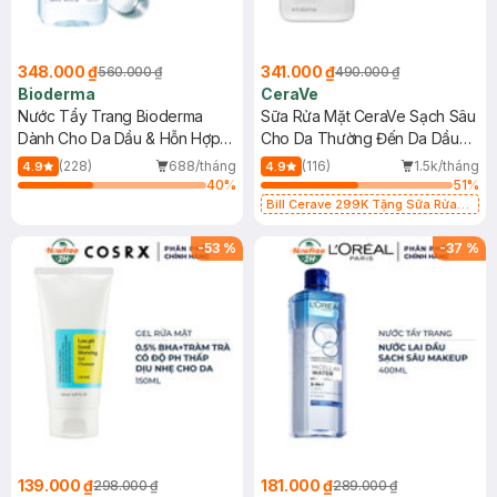
348.000 ₫
341.000 ₫
560.000 ₫
490.000 ₫
Bioderma
CeraVe
Nước Tẩy Trang Bioderma
Sữa Rửa Mặt CeraVe Sạch Sâu
Dành Cho Da Dầu & Hỗn Hợp
Cho Da Thường Đến Da Dầu
500ml
473ml
(228)
688/tháng
(116)
1.5k/tháng
4.9
4.9
40
%
51
%
Bill Cerave 299K Tặng Sữa Rửa
Mặt Cerave 30ml (SL có hạn)
-
53
%
-
37
%
139.000 ₫
181.000 ₫
298.000 ₫
289.000 ₫