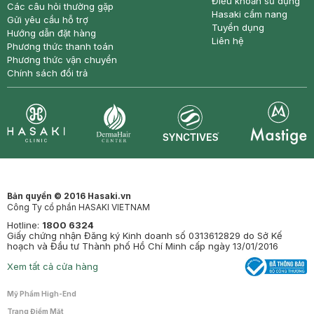
Điều khoản sử dụng
Các câu hỏi thường gặp
Hasaki cẩm nang
Gửi yêu cầu hỗ trợ
Tuyển dụng
Hướng dẫn đặt hàng
Liên hệ
Phương thức thanh toán
Phương thức vận chuyển
Chính sách đổi trả
Synctives
Clinic
Dermahair
Mastige
Bản quyền © 2016 Hasaki.vn
Công Ty cổ phần HASAKI VIETNAM
Hotline:
1800 6324
Giấy chứng nhận Đăng ký Kinh doanh số 0313612829 do Sở Kế
hoạch và Đầu tư Thành phố Hồ Chí Minh cấp ngày 13/01/2016
Xem tất cả cửa hàng
Mỹ Phẩm High-End
Trang Điểm Mặt