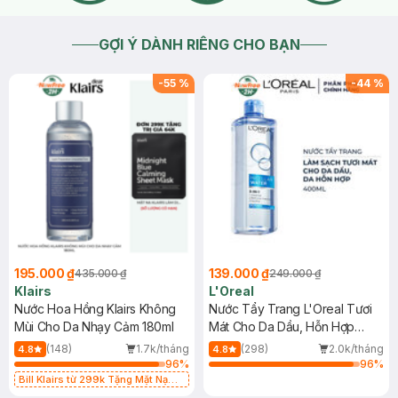
GỢI Ý DÀNH RIÊNG CHO BẠN
-
55
%
-
44
%
195.000 ₫
139.000 ₫
435.000 ₫
249.000 ₫
Klairs
L'Oreal
Nước Hoa Hồng Klairs Không
Nước Tẩy Trang L'Oreal Tươi
Mùi Cho Da Nhạy Cảm 180ml
Mát Cho Da Dầu, Hỗn Hợp
400ml
(148)
1.7k/tháng
(298)
2.0k/tháng
4.8
4.8
96
%
96
%
Bill Klairs từ 299k Tặng Mặt Nạ
Làm Dịu Da & Kiểm Soát Dầu Nhờn