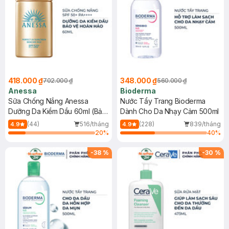
418.000 ₫
348.000 ₫
702.000 ₫
560.000 ₫
Anessa
Bioderma
Sữa Chống Nắng Anessa
Nước Tẩy Trang Bioderma
Dưỡng Da Kiềm Dầu 60ml (Bản
Dành Cho Da Nhạy Cảm 500ml
Mới)
(44)
516/tháng
(228)
839/tháng
4.9
4.9
20
%
40
%
-
38
%
-
30
%