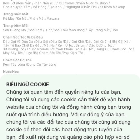
Kem Lót
/
Kem Nền
/
Phấn Nền
/
BB / CC Cream
/
Phấn Nước Cushion
/
Che Khuyết Điểm
/
Má Hồng
/
Tạo Khối / Highlight
/
Phấn Phủ
/
Xịt Khoá Makeup
Trang Điểm Mắt
Kẻ Mày
/
Kẻ Mắt
/
Phấn Mắt
/
Mascara
Trang Điểm Môi
Son Dưỡng Môi
/
Son Kem / Tint
/
Son Thỏi
/
Son Bóng
/
Tẩy Trang Mắt / Môi
Chăm Sóc Tóc Và Da Đầu
Dầu Gội Và Dầu Xả
/
Dầu Gội
/
Dầu Xả
/
Dầu Gội Khô
/
Dầu Gội Xả 2in1
/
Bộ Gội Xả
/
Tẩy Tế Bào Chết Da Đầu
/
Mặt Nạ / Kem Ủ Tóc
/
Serum / Dầu Dưỡng Tóc
/
Xịt Dưỡng Tóc
/
Thuốc Nhuộm Tóc
/
Sản Phẩm Tạo Kiểu Tóc
/
Dụng Cụ Chăm Sóc Tóc
/
Máy Sấy Tóc
/
Lược
/
Bộ Chăm Sóc Tóc
/
Phụ Kiện Tóc
Chăm Sóc Cơ Thể
Kem Tẩy Lông
/
Dụng Cụ Tẩy Lông
Nước Hoa
Nước Hoa Nữ
/
Nước Hoa Nam
/
Nước Hoa Cao Cấp
/
Xịt Thơm Toàn Thân
/
Nước Hoa Vùng Kín
Notice about cookies usage
BIỂU NGỮ COOKIE
Chăm Sóc Cá Nhân
Chúng tôi quan tâm đến quyền riêng tư của bạn.
Chống Muỗi
/
Khẩu Trang
/
Máy Massage
/
Mặt Nạ Xông Hơi
/
Nước Rửa Tay
/
Sản Phẩm Chăm Sóc Khác
/
Bàn Chải Đánh Răng
/
Bàn Chải Điện
/
Chúng tôi sử dụng các cookie cần thiết để vận hành
Hỗ Trợ Trắng Răng
/
Kem Đánh Răng
/
Máy Tăm Nước
/
Nước Súc Miệng
/
Tăm / Chỉ Nha Khoa
/
Xịt Thơm Miệng
/
Dung Dịch Vệ Sinh
/
Dưỡng Vùng Kín
/
website của chúng tôi và đồng hành cùng bạn trong
Khăn Ướt Vệ Sinh Vùng Kín
/
Băng Vệ Sinh
/
Tampon
/
Bọt Cạo Râu
/
Dao Cạo Râu
/
Máy Cạo Râu
suốt quá trình điều hướng. Với sự đồng ý của bạn,
Vấn Đề Về Da
chúng tôi và các đối tác của chúng tôi cũng sử dụng
Da Dầu / Lỗ Chân Lông To
/
Da Khô / Mất Nước
/
Da Lão Hóa
/
Da Mụn
/
Da Nhạy Cảm / Kích Ứng
/
Da Xỉn Màu
/
Thâm / Nám / Tàn Nhang
/
cookie để theo dõi các hoạt động trực tuyến của
Quầng Thâm & Bọng Mắt
/
Sẹo
/
Viêm Da Cơ Địa
bạn, đề xuất nội dung và quảng cáo phù hợp với sở
Dụng Cụ / Phụ Kiện Chăm Sóc Da