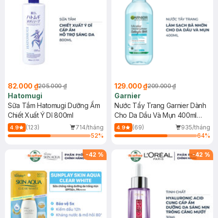
82.000 ₫
129.000 ₫
205.000 ₫
209.000 ₫
Hatomugi
Garnier
Sữa Tắm Hatomugi Dưỡng Ẩm
Nước Tẩy Trang Garnier Dành
Chiết Xuất Ý Dĩ 800ml
Cho Da Dầu Và Mụn 400ml
(Mới)
(123)
714/tháng
(69)
935/tháng
4.9
4.9
52
%
64
%
-
42
%
-
42
%