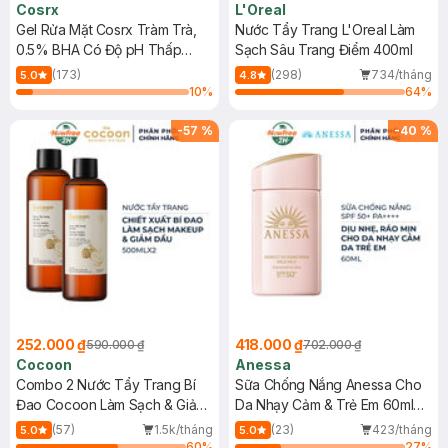
Cosrx
L'Oreal
Gel Rửa Mặt Cosrx Tràm Trà,
Nước Tẩy Trang L'Oreal Làm
0.5% BHA Có Độ pH Thấp
Sạch Sâu Trang Điểm 400ml
150ml
(173)
(298)
734/tháng
5.0
4.8
10
%
64
%
-
57
%
-
40
%
252.000 ₫
418.000 ₫
590.000 ₫
702.000 ₫
Cocoon
Anessa
Combo 2 Nước Tẩy Trang Bí
Sữa Chống Nắng Anessa Cho
Đao Cocoon Làm Sạch & Giảm
Da Nhạy Cảm & Trẻ Em 60ml
Dầu 500ml
(Mới)
(57)
1.5k/tháng
(23)
423/tháng
5.0
5.0
60
%
27
%