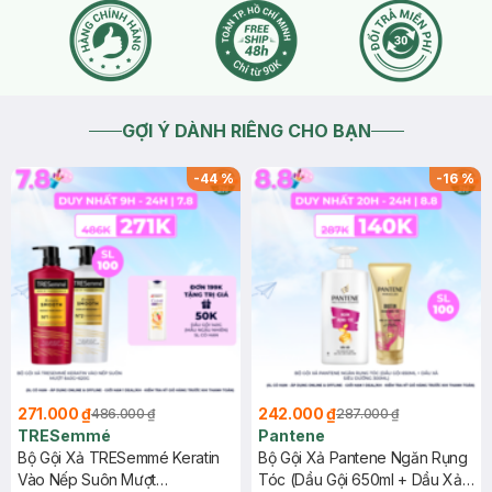
của mỗi người là khác nhau ạ. Còn về nắp hay vòi thì bạn có
thể nhắn tin cho fanpage Facebook Hasaki Beauty & Clinic
để Hasaki kiểm tra thêm về đơn hàng của bạn ạ.
2026-02-14
Thích
0
GỢI Ý DÀNH RIÊNG CHO BẠN
-
44
%
-
16
%
271.000 ₫
242.000 ₫
486.000 ₫
287.000 ₫
TRESemmé
Pantene
Bộ Gội Xả TRESemmé Keratin
Bộ Gội Xả Pantene Ngăn Rụng
Vào Nếp Suôn Mượt
Tóc (Dầu Gội 650ml + Dầu Xả