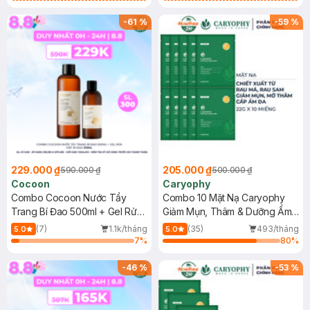
Mặt Cerave 30ml (SL có hạn)
Combo 2 Sữa Rửa Mặt 59ml(SL có
hạn)
-
61
%
-
59
%
229.000 ₫
205.000 ₫
590.000 ₫
500.000 ₫
Cocoon
Caryophy
Combo Cocoon Nước Tẩy
Combo 10 Mặt Nạ Caryophy
Trang Bí Đao 500ml + Gel Rửa
Giảm Mụn, Thâm & Dưỡng Ẩm
Mặt Bí Đao 310ml
Da 22g
(7)
1.1k/tháng
(35)
493/tháng
5.0
5.0
7
%
80
%
-
46
%
-
53
%