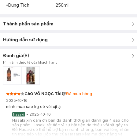
Dung Tích
250ml
Thành phần sản phẩm
Hướng dẫn sử dụng
Đánh giá
(
8
)
Hình ảnh thực tế của khách hàng
CAO VÕ NGỌC TÀI
Đã mua hàng
2025-10-16
mình mua sao kg có vòi xịt ạ
-
2025-10-16
Hasaki
Hasaki xin cảm ơn bạn đã dành thời gian đánh giá 4 sao cho
sản phẩm. Hasaki rất tiếc vì sự bất tiện do thiếu vòi xịt gây ra.
Để Hasaki có thể hỗ trợ bạn nhanh chóng, bạn vui lòng nhắn
tin trực tiếp vào Hộp thư của Hasaki kèm mã đơn hàng và