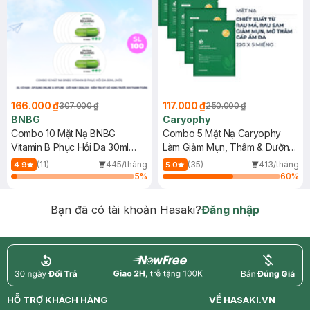
166.000 ₫
117.000 ₫
307.000 ₫
250.000 ₫
BNBG
Caryophy
Combo 10 Mặt Nạ BNBG
Combo 5 Mặt Nạ Caryophy
Vitamin B Phục Hồi Da 30ml
Làm Giảm Mụn, Thâm & Dưỡng
(Mới)
Ẩm Da 22g
(11)
445/tháng
(35)
413/tháng
4.9
5.0
5
%
60
%
Bạn đã có tài khoản Hasaki?
Đăng nhập
return
nowfree
price
HỖ TRỢ KHÁCH HÀNG
VỀ HASAKI.VN