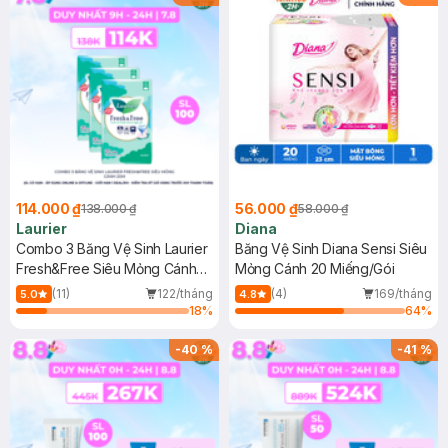
114.000 ₫
56.000 ₫
138.000 ₫
58.000 ₫
Laurier
Diana
Combo 3 Băng Vệ Sinh Laurier
Băng Vệ Sinh Diana Sensi Siêu
Fresh&Free Siêu Mỏng Cánh
Mỏng Cánh 20 Miếng/Gói
20M
(11)
122/tháng
(4)
169/tháng
5.0
4.8
18
%
64
%
-
40
%
-
41
%