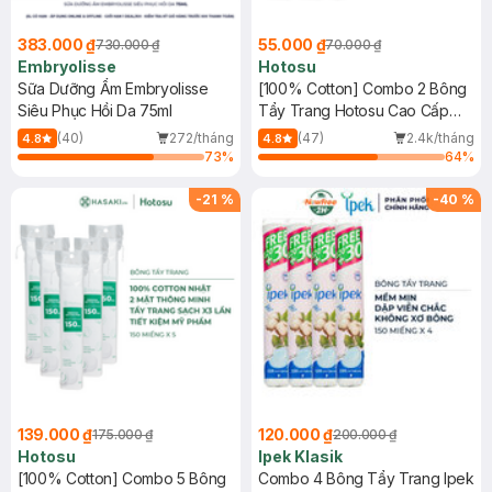
383.000 ₫
55.000 ₫
730.000 ₫
70.000 ₫
Embryolisse
Hotosu
Sữa Dưỡng Ẩm Embryolisse
[100% Cotton] Combo 2 Bông
Siêu Phục Hồi Da 75ml
Tẩy Trang Hotosu Cao Cấp
150 Miếng
(40)
272/tháng
(47)
2.4k/tháng
4.8
4.8
73
%
64
%
-
21
%
-
40
%
139.000 ₫
120.000 ₫
175.000 ₫
200.000 ₫
Hotosu
Ipek Klasik
[100% Cotton] Combo 5 Bông
Combo 4 Bông Tẩy Trang Ipek