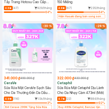
Tẩy Trang Hotosu Cao Cấp
150 Miếng
150 Miếng
(47)
929/tháng
(67)
235/tháng
4.8
4.8
64
%
64
%
Hiện Hasaki đang bán song song
2 mẫu cũ - mới
-
30
%
-
26
%
341.000 ₫
322.000 ₫
490.000 ₫
433.000 ₫
CeraVe
Cetaphil
Sữa Rửa Mặt CeraVe Sạch Sâu
Sữa Rửa Mặt Cetaphil Dịu Lành
Cho Da Thường Đến Da Dầu
Cho Da Nhạy Cảm 473ml (Mới)
473ml
(116)
1.5k/tháng
(22)
884/tháng
4.9
4.7
3
%
92
%
Bill Cerave 299K Tặng Sữa Rửa
Buy 499k Cetaphil, Benzac tặng