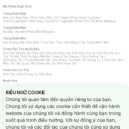
Mỹ Phẩm High-End
Trang Điểm Mặt
Kem Lót
/
Kem Nền
/
Phấn Nền
/
BB / CC Cream
/
Phấn Nước Cushion
/
Che Khuyết Điểm
/
Má Hồng
/
Tạo Khối / Highlight
/
Phấn Phủ
/
Xịt Khoá Makeup
Trang Điểm Mắt
Kẻ Mày
/
Kẻ Mắt
/
Phấn Mắt
/
Mascara
Trang Điểm Môi
Son Dưỡng Môi
/
Son Kem / Tint
/
Son Thỏi
/
Son Bóng
/
Tẩy Trang Mắt / Môi
Chăm Sóc Tóc Và Da Đầu
Dầu Gội Và Dầu Xả
/
Dầu Gội
/
Dầu Xả
/
Dầu Gội Khô
/
Dầu Gội Xả 2in1
/
Bộ Gội Xả
/
Tẩy Tế Bào Chết Da Đầu
/
Mặt Nạ / Kem Ủ Tóc
/
Serum / Dầu Dưỡng Tóc
/
Xịt Dưỡng Tóc
/
Thuốc Nhuộm Tóc
/
Sản Phẩm Tạo Kiểu Tóc
/
Dụng Cụ Chăm Sóc Tóc
/
Máy Sấy Tóc
/
Lược
/
Bộ Chăm Sóc Tóc
/
Phụ Kiện Tóc
Chăm Sóc Cơ Thể
Kem Tẩy Lông
/
Dụng Cụ Tẩy Lông
Nước Hoa
Nước Hoa Nữ
/
Nước Hoa Nam
/
Nước Hoa Cao Cấp
/
Xịt Thơm Toàn Thân
/
Nước Hoa Vùng Kín
Notice about cookies usage
BIỂU NGỮ COOKIE
Chăm Sóc Cá Nhân
Chúng tôi quan tâm đến quyền riêng tư của bạn.
Chống Muỗi
/
Khẩu Trang
/
Máy Massage
/
Mặt Nạ Xông Hơi
/
Nước Rửa Tay
/
Sản Phẩm Chăm Sóc Khác
/
Bàn Chải Đánh Răng
/
Bàn Chải Điện
/
Chúng tôi sử dụng các cookie cần thiết để vận hành
Hỗ Trợ Trắng Răng
/
Kem Đánh Răng
/
Máy Tăm Nước
/
Nước Súc Miệng
/
Tăm / Chỉ Nha Khoa
/
Xịt Thơm Miệng
/
Dung Dịch Vệ Sinh
/
Dưỡng Vùng Kín
/
website của chúng tôi và đồng hành cùng bạn trong
Khăn Ướt Vệ Sinh Vùng Kín
/
Băng Vệ Sinh
/
Tampon
/
Bọt Cạo Râu
/
Dao Cạo Râu
/
Máy Cạo Râu
suốt quá trình điều hướng. Với sự đồng ý của bạn,
Vấn Đề Về Da
chúng tôi và các đối tác của chúng tôi cũng sử dụng
Da Dầu / Lỗ Chân Lông To
/
Da Khô / Mất Nước
/
Da Lão Hóa
/
Da Mụn
/