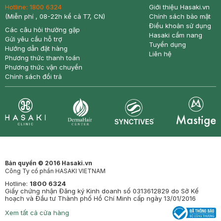
Hotline:
1800 6324
Giới thiệu Hasaki.vn
(Miễn phí , 08-22h kể cả T7, CN)
Chính sách bảo mật
Điều khoản sử dụng
Các câu hỏi thường gặp
Hasaki cẩm nang
Gửi yêu cầu hỗ trợ
Tuyển dụng
Hướng dẫn đặt hàng
Liên hệ
Phương thức thanh toán
Phương thức vận chuyển
Chính sách đổi trả
Synctives
Clinic
Dermahair
Mastige
Bản quyền © 2016 Hasaki.vn
Công Ty cổ phần HASAKI VIETNAM
Hotline:
1800 6324
Giấy chứng nhận Đăng ký Kinh doanh số 0313612829 do Sở Kế
hoạch và Đầu tư Thành phố Hồ Chí Minh cấp ngày 13/01/2016
Xem tất cả cửa hàng