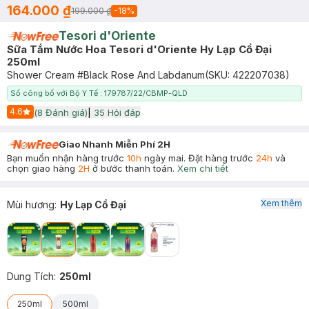
164.000 ₫
199.000 ₫
-
18
%
Tesori d'Oriente
Sữa Tắm Nước Hoa Tesori d'Oriente Hy Lạp Cổ Đại
250ml
Shower Cream #Black Rose And Labdanum
(SKU:
422207038
)
Số công bố với Bộ Y Tế : 179787/22/CBMP-QLD
4.6
(
8
Đánh giá)
|
35
Hỏi đáp
Start Icon
Giao Nhanh Miễn Phí 2H
Bạn muốn nhận hàng trước
10h
ngày mai. Đặt hàng trước
24h
và
chọn giao hàng
2H
ở bước thanh toán.
Xem chi tiết
Xem thêm
Mùi hương
:
Hy Lạp Cổ Đại
Dung Tích
:
250ml
250ml
500ml