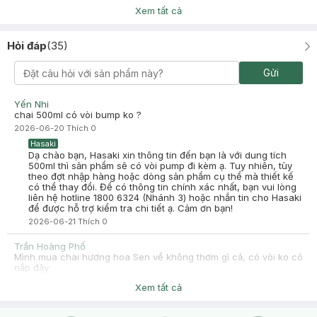
hình ảnh sản phẩm được không ạ? Hasaki sẽ kiểm tra và phản
Xem tất cả
hồi bạn trong thời gian sớm nhất. Mong bạn thông cảm và cho
Hasaki cơ hội được khắc phục sự cố này nhé!
Hỏi đáp
(
35
)
Gửi
Nhi
Đã mua hàng
Yến Nhi
2025-05-15
chai 500ml có vòi bump ko ?
Mùi Hoa Sen thơm sang, mùi Thanh Long thơm ngọt. Tắm xong
2026-06-20
Thích
0
da sạch ẩm mịn thơm.
Hasaki
-
2025-05-15
Hasaki
Dạ chào bạn, Hasaki xin thông tin đến bạn là với dung tích
Hasaki xin chào! Hasaki cảm ơn Nhi đã dành thời gian đánh
500ml thì sản phẩm sẽ có vòi pump đi kèm ạ. Tuy nhiên, tùy
giá. Sự hài lòng của khách hàng là động lực to lớn để Hasaki
theo đợt nhập hàng hoặc dòng sản phẩm cụ thể mà thiết kế
ngày càng phát triển hơn nữa về chất lượng dịch vụ. Cảm ơn
có thể thay đổi. Để có thông tin chính xác nhất, bạn vui lòng
bạn đã tin tưởng và mua sắm tại Hasaki!
liên hệ hotline 1800 6324 (Nhánh 3) hoặc nhắn tin cho Hasaki
để được hỗ trợ kiểm tra chi tiết ạ. Cảm ơn bạn!
2026-06-21
Thích
0
Trần Hoàng Phố
Mình mua chai hương hoa Sen về không thơm gì cả, có vòi ko có
nắp đậy
2026-02-13
Thích
0
Xem tất cả
Hasaki
Dạ về mùi hương sản phẩm sẽ còn phụ thuộc vào cảm nhận