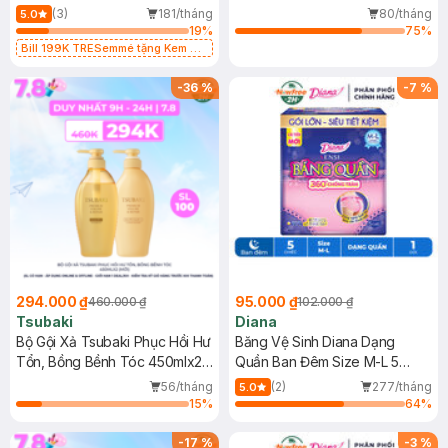
640g+620g
Siêu Dưỡng 300ml)
(3)
181/tháng
80/tháng
5.0
19
%
75
%
Bill 199K TRESemmé tặng Kem Ủ
Tóc 50g trị gía 49K (SL có hạn)
-
36
%
-
7
%
294.000 ₫
95.000 ₫
460.000 ₫
102.000 ₫
Tsubaki
Diana
Bộ Gội Xả Tsubaki Phục Hồi Hư
Băng Vệ Sinh Diana Dạng
Tổn, Bồng Bềnh Tóc 450mlx2
Quần Ban Đêm Size M-L 5
(Mới)
Chiếc/Gói
56/tháng
(2)
277/tháng
5.0
15
%
64
%
-
17
%
-
3
%