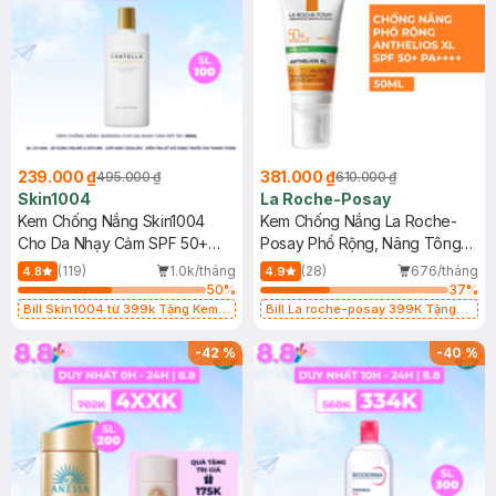
239.000 ₫
381.000 ₫
495.000 ₫
610.000 ₫
Skin1004
La Roche-Posay
Kem Chống Nắng Skin1004
Kem Chống Nắng La Roche-
Cho Da Nhạy Cảm SPF 50+
Posay Phổ Rộng, Nâng Tông
50ml
Kiềm Dầu 50ml
(119)
1.0k/tháng
(28)
676/tháng
4.8
4.9
50
%
37
%
Bill Skin1004 từ 399k Tặng Kem
Bill La roche-posay 399K Tặng
Chống Nắng Cho Da Nhạy Cảm
Gel rửa mặt da dầu nhạy cảm 50ml
SPF 50+ 20ml (SL Có Hạn)
(SL có hạn)
-
42
%
-
40
%