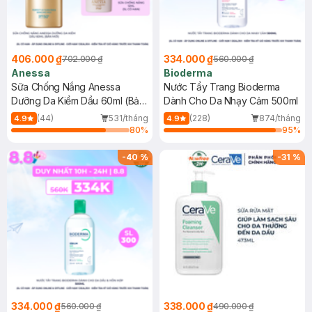
406.000 ₫
334.000 ₫
702.000 ₫
560.000 ₫
Anessa
Bioderma
Sữa Chống Nắng Anessa
Nước Tẩy Trang Bioderma
Dưỡng Da Kiềm Dầu 60ml (Bản
Dành Cho Da Nhạy Cảm 500ml
Mới)
(44)
531/tháng
(228)
874/tháng
4.9
4.9
80
%
95
%
-
40
%
-
31
%
334.000 ₫
338.000 ₫
560.000 ₫
490.000 ₫