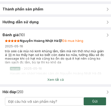
Thành phần sản phẩm
Hướng dẫn sử dụng
Đánh giá
(
10
)
Nguyễn Hoàng Nhật Hà
Đã mua hàng
2025-05-16
tròi oiiiii cái mùi nó kinh khủng lắm, tắm mà nín thở như mùi gián
á :))) m ko thấy hạn sd ko biết còn date ko nữa, tưởng đâu sẽ đc
massage khi có hạt mà cũng ko ổn do quá ít hạt nên cũng ko
làm sạch đc lắm, bù lại thì ko khô da
-
2025-05-16
Hasaki
Hasaki xin chào! Hasaki cảm ơn Nguyễn Hoàng Nhật Hà đã
dành thời gian đánh giá. Sự hài lòng của khách hàng là động
Xem tất cả
lực to lớn để Hasaki ngày càng phát triển hơn nữa về chất
lượng dịch vụ. Cảm ơn bạn đã tin tưởng và mua sắm tại
Hasaki!
Hỏi đáp
(
20
)
Bảo Bảo
Gửi
2025-03-02
loại bơ hạt mỡ dưỡng ẩm bao mịn da luôn , highly recommend
các chị, Mom dùng chống rạn da cũng ổn áp