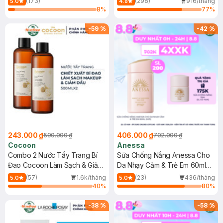
(173)
(298)
916/tháng
5.0
4.8
8
%
77
%
-
59
%
-
42
%
243.000 ₫
406.000 ₫
590.000 ₫
702.000 ₫
Cocoon
Anessa
Combo 2 Nước Tẩy Trang Bí
Sữa Chống Nắng Anessa Cho
Đao Cocoon Làm Sạch & Giảm
Da Nhạy Cảm & Trẻ Em 60ml
Dầu 500ml
(Mới)
(57)
1.6k/tháng
(23)
436/tháng
5.0
5.0
40
%
80
%
-
38
%
-
58
%