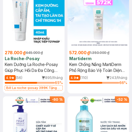
278.000 ₫
572.000 ₫
445.000 ₫
1.350.000 ₫
La Roche-Posay
Martiderm
Kem Dưỡng La Roche-Posay
Kem Chống Nắng MartiDerm
Giúp Phục Hồi Da Đa Công
Phổ Rộng Bảo Vệ Toàn Diện
Dụng 40ml
40ml
(56)
895/tháng
(110)
243/tháng
4.9
4.9
65
%
66
%
Bill La roche-posay 399K Tặng
Gel rửa mặt da dầu nhạy cảm 50ml
(SL có hạn)
-
60
%
-
52
%