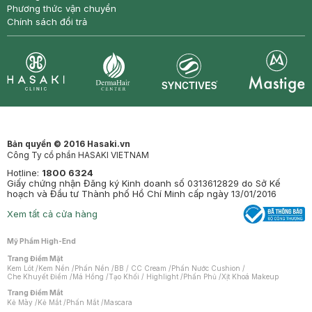
Phương thức vận chuyển
Chính sách đổi trả
Synctives
Clinic
Dermahair
Mastige
Bản quyền © 2016 Hasaki.vn
Công Ty cổ phần HASAKI VIETNAM
Hotline:
1800 6324
Giấy chứng nhận Đăng ký Kinh doanh số 0313612829 do Sở Kế
hoạch và Đầu tư Thành phố Hồ Chí Minh cấp ngày 13/01/2016
Xem tất cả cửa hàng
Mỹ Phẩm High-End
Trang Điểm Mặt
Kem Lót
/
Kem Nền
/
Phấn Nền
/
BB / CC Cream
/
Phấn Nước Cushion
/
Che Khuyết Điểm
/
Má Hồng
/
Tạo Khối / Highlight
/
Phấn Phủ
/
Xịt Khoá Makeup
Trang Điểm Mắt
Kẻ Mày
/
Kẻ Mắt
/
Phấn Mắt
/
Mascara