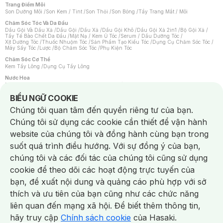
Trang Điểm Môi
Son Dưỡng Môi
/
Son Kem / Tint
/
Son Thỏi
/
Son Bóng
/
Tẩy Trang Mắt / Môi
Chăm Sóc Tóc Và Da Đầu
Dầu Gội Và Dầu Xả
/
Dầu Gội
/
Dầu Xả
/
Dầu Gội Khô
/
Dầu Gội Xả 2in1
/
Bộ Gội Xả
/
Tẩy Tế Bào Chết Da Đầu
/
Mặt Nạ / Kem Ủ Tóc
/
Serum / Dầu Dưỡng Tóc
/
Xịt Dưỡng Tóc
/
Thuốc Nhuộm Tóc
/
Sản Phẩm Tạo Kiểu Tóc
/
Dụng Cụ Chăm Sóc Tóc
/
Máy Sấy Tóc
/
Lược
/
Bộ Chăm Sóc Tóc
/
Phụ Kiện Tóc
Chăm Sóc Cơ Thể
Kem Tẩy Lông
/
Dụng Cụ Tẩy Lông
Nước Hoa
Nước Hoa Nữ
/
Nước Hoa Nam
/
Nước Hoa Cao Cấp
/
Xịt Thơm Toàn Thân
/
Nước Hoa Vùng Kín
Notice about cookies usage
BIỂU NGỮ COOKIE
Chăm Sóc Cá Nhân
Chúng tôi quan tâm đến quyền riêng tư của bạn.
Chống Muỗi
/
Khẩu Trang
/
Máy Massage
/
Mặt Nạ Xông Hơi
/
Nước Rửa Tay
/
Sản Phẩm Chăm Sóc Khác
/
Bàn Chải Đánh Răng
/
Bàn Chải Điện
/
Chúng tôi sử dụng các cookie cần thiết để vận hành
Hỗ Trợ Trắng Răng
/
Kem Đánh Răng
/
Máy Tăm Nước
/
Nước Súc Miệng
/
Tăm / Chỉ Nha Khoa
/
Xịt Thơm Miệng
/
Dung Dịch Vệ Sinh
/
Dưỡng Vùng Kín
/
website của chúng tôi và đồng hành cùng bạn trong
Khăn Ướt Vệ Sinh Vùng Kín
/
Băng Vệ Sinh
/
Tampon
/
Bọt Cạo Râu
/
Dao Cạo Râu
/
Máy Cạo Râu
suốt quá trình điều hướng. Với sự đồng ý của bạn,
Vấn Đề Về Da
chúng tôi và các đối tác của chúng tôi cũng sử dụng
Da Dầu / Lỗ Chân Lông To
/
Da Khô / Mất Nước
/
Da Lão Hóa
/
Da Mụn
/
Da Nhạy Cảm / Kích Ứng
/
Da Xỉn Màu
/
Thâm / Nám / Tàn Nhang
/
cookie để theo dõi các hoạt động trực tuyến của
Quầng Thâm & Bọng Mắt
/
Sẹo
/
Viêm Da Cơ Địa
bạn, đề xuất nội dung và quảng cáo phù hợp với sở
Dụng Cụ / Phụ Kiện Chăm Sóc Da
Chat i
Bông Tẩy Trang
/
Khăn Lau Mặt Khô
/
Dụng Cụ / Máy Rửa Mặt
/
Máy Chăm Sóc Da
/
thích và ưu tiên của bạn cũng như các chức năng
Dụng Cụ Chăm Sóc Khác
liên quan đến mạng xã hội. Để biết thêm thông tin,
hãy truy cập
Chính sách cookie
của Hasaki.