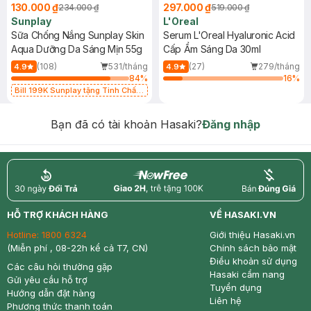
130.000 ₫
297.000 ₫
234.000 ₫
519.000 ₫
Sunplay
L'Oreal
Sữa Chống Nắng Sunplay Skin
Serum L'Oreal Hyaluronic Acid
Aqua Dưỡng Da Sáng Mịn 55g
Cấp Ẩm Sáng Da 30ml
(108)
531/tháng
(27)
279/tháng
4.9
4.9
84
%
16
%
Bill 199K Sunplay tặng Tinh Chất
Chống Nắng 7g trị giá 30K (SL có
hạn)
Bạn đã có tài khoản Hasaki?
Đăng nhập
return
nowfree
price
HỖ TRỢ KHÁCH HÀNG
VỀ HASAKI.VN
Hotline:
1800 6324
Giới thiệu Hasaki.vn
(Miễn phí , 08-22h kể cả T7, CN)
Chính sách bảo mật
Điều khoản sử dụng
Các câu hỏi thường gặp
Hasaki cẩm nang
Gửi yêu cầu hỗ trợ
Tuyển dụng
Hướng dẫn đặt hàng
Liên hệ
Phương thức thanh toán