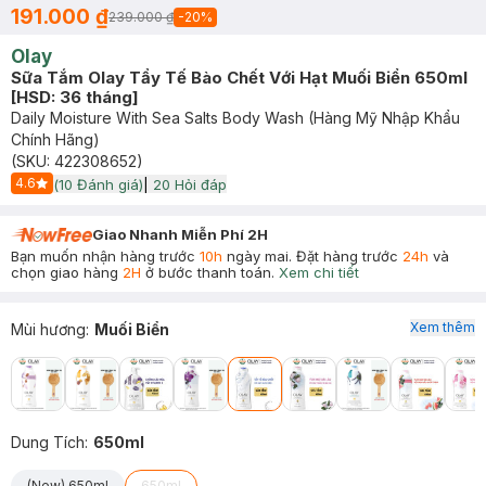
191.000 ₫
239.000 ₫
-
20
%
Olay
Sữa Tắm Olay Tẩy Tế Bào Chết Với Hạt Muối Biển 650ml
[HSD: 36 tháng]
Daily Moisture With Sea Salts Body Wash (Hàng Mỹ Nhập Khẩu
Chính Hãng)
(SKU:
422308652
)
4.6
(
10
Đánh giá)
|
20
Hỏi đáp
Start Icon
Giao Nhanh Miễn Phí 2H
Bạn muốn nhận hàng trước
10h
ngày mai. Đặt hàng trước
24h
và
chọn giao hàng
2H
ở bước thanh toán.
Xem chi tiết
Xem thêm
Mùi hương
:
Muối Biển
Dung Tích
:
650ml
(New) 650ml
650ml