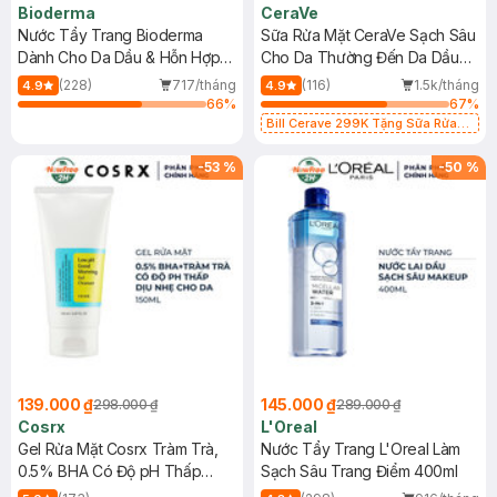
Bioderma
CeraVe
Nước Tẩy Trang Bioderma
Sữa Rửa Mặt CeraVe Sạch Sâu
Dành Cho Da Dầu & Hỗn Hợp
Cho Da Thường Đến Da Dầu
500ml
473ml
(228)
717/tháng
(116)
1.5k/tháng
4.9
4.9
66
%
67
%
Bill Cerave 299K Tặng Sữa Rửa
Mặt Cerave 30ml (SL có hạn)
-
53
%
-
50
%
139.000 ₫
145.000 ₫
298.000 ₫
289.000 ₫
Cosrx
L'Oreal
Gel Rửa Mặt Cosrx Tràm Trà,
Nước Tẩy Trang L'Oreal Làm
0.5% BHA Có Độ pH Thấp
Sạch Sâu Trang Điểm 400ml
150ml