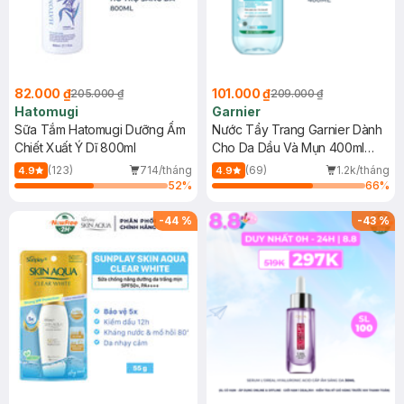
82.000 ₫
101.000 ₫
205.000 ₫
209.000 ₫
Hatomugi
Garnier
Sữa Tắm Hatomugi Dưỡng Ẩm
Nước Tẩy Trang Garnier Dành
Chiết Xuất Ý Dĩ 800ml
Cho Da Dầu Và Mụn 400ml
(Mới)
(123)
714/tháng
(69)
1.2k/tháng
4.9
4.9
52
%
66
%
-
44
%
-
43
%