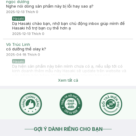
ngọc dương
Nghe nói dòng sản phẩm này bị lỗi hay sao ạ?
2025-12-13
Thích
0
Hasaki
Dạ Hasaki chào bạn, nhờ bạn chủ động inbox giúp mình để
Hasaki hỗ trợ bạn cụ thể hơn ạ
2025-12-13
Thích
0
Võ Trúc Linh
có dưỡng thể olay k?
2025-04-18
Thích
0
Hasaki
Dạ hiện sản phẩm này bên mình chưa có ạ, nếu sắp tới có
kinh doanh thêm mẫu này Hasaki sẽ update trên website và
các kênh bán hàng chính thức của Hasaki bạn nhé
https://hasaki.vn/
Xem tất cả
2025-04-18
Thích
0
GỢI Ý DÀNH RIÊNG CHO BẠN