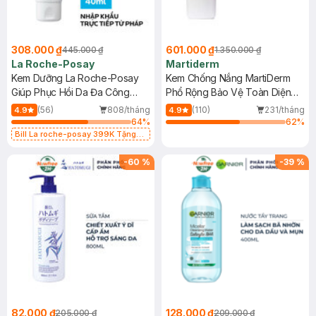
308.000 ₫
601.000 ₫
445.000 ₫
1.350.000 ₫
La Roche-Posay
Martiderm
Kem Dưỡng La Roche-Posay
Kem Chống Nắng MartiDerm
Giúp Phục Hồi Da Đa Công
Phổ Rộng Bảo Vệ Toàn Diện
Dụng 40ml
40ml
(56)
808/tháng
(110)
231/tháng
4.9
4.9
64
%
62
%
Bill La roche-posay 399K Tặng
Gel rửa mặt da dầu nhạy cảm 50ml
(SL có hạn)
-
60
%
-
39
%
82.000 ₫
128.000 ₫
205.000 ₫
209.000 ₫