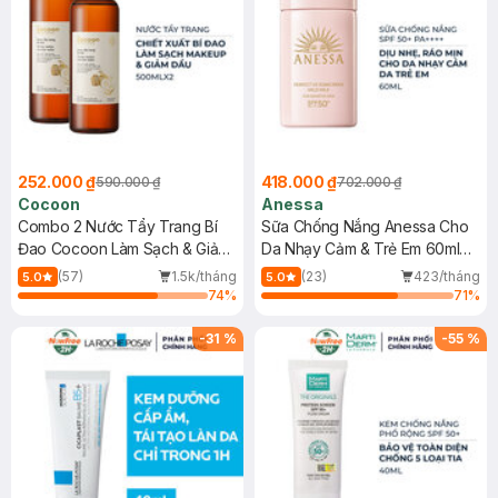
252.000 ₫
418.000 ₫
590.000 ₫
702.000 ₫
Cocoon
Anessa
Combo 2 Nước Tẩy Trang Bí
Sữa Chống Nắng Anessa Cho
Đao Cocoon Làm Sạch & Giảm
Da Nhạy Cảm & Trẻ Em 60ml
Dầu 500ml
(Mới)
(57)
1.5k/tháng
(23)
423/tháng
5.0
5.0
74
%
71
%
-
31
%
-
55
%