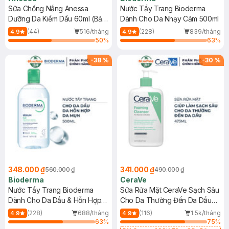
Sữa Chống Nắng Anessa
Nước Tẩy Trang Bioderma
Dưỡng Da Kiềm Dầu 60ml (Bản
Dành Cho Da Nhạy Cảm 500ml
Mới)
(44)
516/tháng
(228)
839/tháng
4.9
4.9
50
%
63
%
-
38
%
-
30
%
348.000 ₫
341.000 ₫
560.000 ₫
490.000 ₫
Bioderma
CeraVe
Nước Tẩy Trang Bioderma
Sữa Rửa Mặt CeraVe Sạch Sâu
Dành Cho Da Dầu & Hỗn Hợp
Cho Da Thường Đến Da Dầu
500ml
473ml
(228)
688/tháng
(116)
1.5k/tháng
4.9
4.9
63
%
75
%