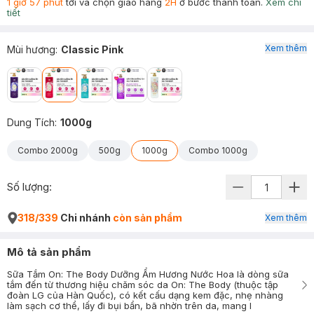
1 giờ 57 phút
tới và chọn giao hàng
2H
ở bước thanh toán.
Xem chi
tiết
Xem thêm
Mùi hương
:
Classic Pink
Dung Tích
:
1000g
Combo 2000g
500g
1000g
Combo 1000g
Số lượng:
318/339
Chi nhánh
còn sản phẩm
Xem thêm
Mô tả sản phẩm
Sữa Tắm On: The Body Dưỡng Ẩm Hương Nước Hoa là dòng sữa
tắm đến từ thương hiệu chăm sóc da On: The Body (thuộc tập
đoàn LG của Hàn Quốc), có kết cấu dạng kem đặc, nhẹ nhàng
làm sạch cơ thể, lấy đi bụi bẩn, bã nhờn trên da, mang l