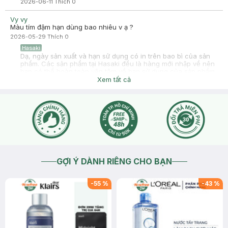
2026-06-11
Thích
0
Vy vy
Màu tím đậm hạn dùng bao nhiêu v ạ ?
2026-05-29
Thích
0
Hasaki
Dạ, ngày sản xuất và hạn sử dụng có in trên bao bì của sản
phẩm. Các sản phẩm tại Hasaki đều là hàng mới nhập về nên
bạn có thể hoàn toàn yên tâm về hạn sử dụng của sản phẩm
bạn nhé.
Xem tất cả
2026-05-30
Thích
0
GỢI Ý DÀNH RIÊNG CHO BẠN
-
55
%
-
43
%