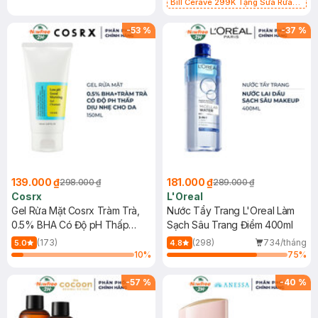
Bill Cerave 299K Tặng Sữa Rửa
Mặt Cerave 30ml (SL có hạn)
-
53
%
-
37
%
139.000 ₫
181.000 ₫
298.000 ₫
289.000 ₫
Cosrx
L'Oreal
Gel Rửa Mặt Cosrx Tràm Trà,
Nước Tẩy Trang L'Oreal Làm
0.5% BHA Có Độ pH Thấp
Sạch Sâu Trang Điểm 400ml
150ml
(173)
(298)
734/tháng
5.0
4.8
10
%
75
%
-
57
%
-
40
%