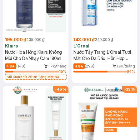
195.000 ₫
143.000 ₫
435.000 ₫
249.000 ₫
Klairs
L'Oreal
Nước Hoa Hồng Klairs Không
Nước Tẩy Trang L'Oreal Tươi
Mùi Cho Da Nhạy Cảm 180ml
Mát Cho Da Dầu, Hỗn Hợp
400ml
(148)
1.7k/tháng
(298)
1.9k/tháng
4.8
4.8
15
%
64
%
Bill Klairs từ 299k Tặng Mặt Nạ
Làm Dịu Da & Kiểm Soát Dầu Nhờn
25ml (SL Có Hạn)
-
46
%
-
33
%