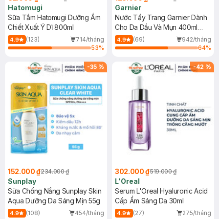
Hatomugi
Garnier
Sữa Tắm Hatomugi Dưỡng Ẩm
Nước Tẩy Trang Garnier Dành
Chiết Xuất Ý Dĩ 800ml
Cho Da Dầu Và Mụn 400ml
(Mới)
(123)
714/tháng
(69)
942/tháng
4.9
4.9
53
%
64
%
-
35
%
-
42
%
152.000 ₫
302.000 ₫
234.000 ₫
519.000 ₫
Sunplay
L'Oreal
Sữa Chống Nắng Sunplay Skin
Serum L'Oreal Hyaluronic Acid
Aqua Dưỡng Da Sáng Mịn 55g
Cấp Ẩm Sáng Da 30ml
(108)
454/tháng
(27)
275/tháng
4.9
4.9