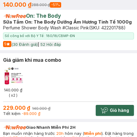
140.000 ₫
288.000 ₫
-
51
%
On: The Body
Sữa Tắm On: The Body Dưỡng Ẩm Hương Tinh Tế 1000g
Perfume Shower Body Wash #Classic Pink
(SKU:
422201788
)
Số công bố với Bộ Y Tế : 180/18/CBMP-ĐN
5
(
30
Đánh giá)
|
52
Hỏi đáp
Start Icon
Giá giảm khi mua combo
140.000 ₫
( x2 )
229.000 ₫
140.000 ₫
Giỏ hàng
Cart plus 
Tiết kiệm
-89.000 ₫
Giao Nhanh Miễn Phí 2H
Bạn muốn nhận hàng trước
20h
hôm nay (
Miễn phí
). Đặt hàng trong