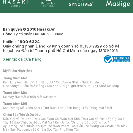
Synctives
Clinic
Dermahair
Mastige
Bản quyền © 2016 Hasaki.vn
Công Ty cổ phần HASAKI VIETNAM
Hotline:
1800 6324
Giấy chứng nhận Đăng ký Kinh doanh số 0313612829 do Sở Kế
hoạch và Đầu tư Thành phố Hồ Chí Minh cấp ngày 13/01/2016
Xem tất cả cửa hàng
Mỹ Phẩm High-End
Trang Điểm Mặt
Kem Lót
/
Kem Nền
/
Phấn Nền
/
BB / CC Cream
/
Phấn Nước Cushion
/
Che Khuyết Điểm
/
Má Hồng
/
Tạo Khối / Highlight
/
Phấn Phủ
/
Xịt Khoá Makeup
Trang Điểm Mắt
Kẻ Mày
/
Kẻ Mắt
/
Phấn Mắt
/
Mascara
Trang Điểm Môi
Son Dưỡng Môi
/
Son Kem / Tint
/
Son Thỏi
/
Son Bóng
/
Tẩy Trang Mắt / Môi
Chăm Sóc Tóc Và Da Đầu
Dầu Gội Và Dầu Xả
/
Dầu Gội
/
Dầu Xả
/
Dầu Gội Khô
/
Dầu Gội Xả 2in1
/
Bộ Gội Xả
/
Tẩy Tế Bào Chết Da Đầu
/
Mặt Nạ / Kem Ủ Tóc
/
Serum / Dầu Dưỡng Tóc
/
Xịt Dưỡng Tóc
/
Thuốc Nhuộm Tóc
/
Sản Phẩm Tạo Kiểu Tóc
/
Dụng Cụ Chăm Sóc Tóc
/
Máy Sấy Tóc
/
Lược
/
Bộ Chăm Sóc Tóc
/
Phụ Kiện Tóc