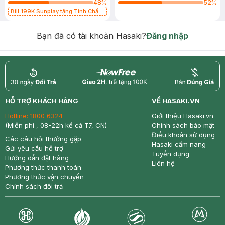
48
%
52
%
Bill 199K Sunplay tặng Tinh Chất
Chống Nắng 7g trị giá 30K (SL có
hạn)
Bạn đã có tài khoản Hasaki?
Đăng nhập
return
nowfree
price
HỖ TRỢ KHÁCH HÀNG
VỀ HASAKI.VN
Hotline:
1800 6324
Giới thiệu Hasaki.vn
(Miễn phí , 08-22h kể cả T7, CN)
Chính sách bảo mật
Điều khoản sử dụng
Các câu hỏi thường gặp
Hasaki cẩm nang
Gửi yêu cầu hỗ trợ
Tuyển dụng
Hướng dẫn đặt hàng
Liên hệ
Phương thức thanh toán
Phương thức vận chuyển
Chính sách đổi trả