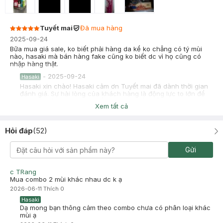
Tuyết mai
Đã mua hàng
2025-09-24
Bữa mua giá sale, ko biết phải hàng da kể ko chẳng có tý mùi
nào, hasaki mà bán hàng fake cũng ko biết dc vì họ cũng có
nhập hàng thật.
-
2025-09-24
Hasaki
Hasaki xin chào! Hasaki cảm ơn Tuyết mai đã dành thời gian
đánh giá. Sự hài lòng của khách hàng là động lực to lớn để
Hasaki ngày càng phát triển hơn nữa về chất lượng dịch vụ.
Xem tất cả
Cảm ơn bạn đã tin tưởng và mua sắm tại Hasaki!
chị diễm
Đã mua hàng
Hỏi đáp
(
52
)
2025-09-18
mẹ bầu dùng được k ạ?
Gửi
-
2025-09-18
Hasaki
Hasaki xin chào! Hasaki cảm ơn chị diễm đã dành thời gian
c TRang
đánh giá. Sự hài lòng của khách hàng là động lực to lớn để
Mua combo 2 mùi khác nhau dc k ạ
Hasaki ngày càng phát triển hơn nữa về chất lượng dịch vụ.
2026-06-11
Thích
0
Cảm ơn bạn đã tin tưởng và mua sắm tại Hasaki!
Hasaki
Dạ mong bạn thông cảm theo combo chưa có phân loại khác
mùi ạ