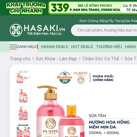
Kem Chống Nắng
Tẩy Trang
Sữa Rửa
Logo
DANH MỤC
HASAKI DEALS
HOT DEALS
THƯƠNG HIỆU
HÀNG 
Hamburger icon
Trang chủ
Sức Khỏe - Làm Đẹp
Chăm Sóc Cơ Thể
Sữa 