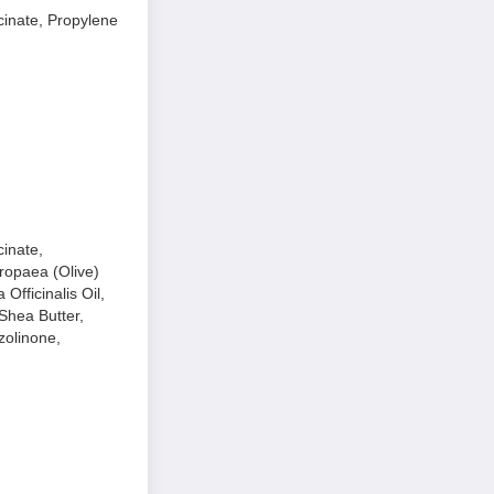
inate, Propylene
ch, mềm mịn da và
inate,
ropaea (Olive)
Officinalis Oil,
Shea Butter,
zolinone,