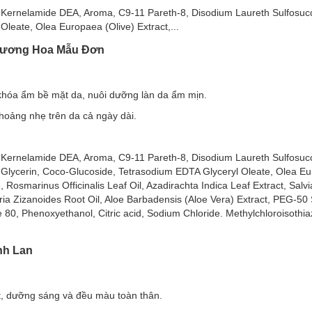
 Kernelamide DEA, Aroma, C9-11 Pareth-8, Disodium Laureth Sulfosucc
Da Mềm Mịn Hương Hoa Hồng
Oleate, Olea Europaea (Olive) Extract,...
tinh dầu hoa hồng tự nhiên cùng chiết xuất Olive, nhẹ nhàng làm sạ
 Hương Hoa Mẫu Đơn
n của bạn.
 khóa ẩm bề mặt da, nuôi dưỡng làn da ẩm mịn.
hoảng nhẹ trên da cả ngày dài.
 Kernelamide DEA, Aroma, C9-11 Pareth-8, Disodium Laureth Sulfosucc
 Glycerin, Coco-Glucoside, Tetrasodium EDTA Glyceryl Oleate, Olea Eu
, Rosmarinus Officinalis Leaf Oil, Azadirachta Indica Leaf Extract, Salvia 
ia Zizanoides Root Oil, Aloe Barbadensis (Aloe Vera) Extract, PEG-50 
0, Phenoxyethanol, Citric acid, Sodium Chloride. Methylchloroisothia
inh Lan
ết, dưỡng sáng và đều màu toàn thân.