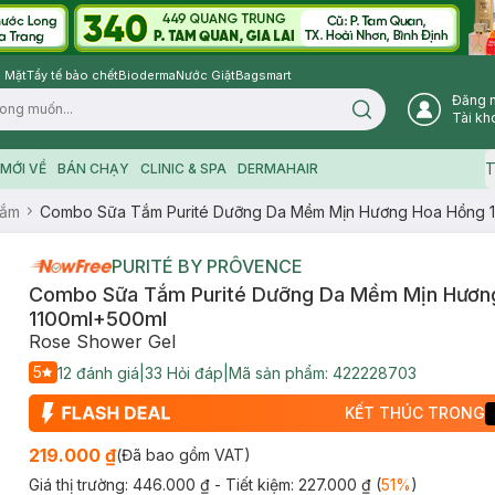
 Mặt
Tẩy tế bào chết
Bioderma
Nước Giặt
Bagsmart
Đăng 
Search icon
Tài kh
T
MỚI VỀ
BÁN CHẠY
CLINIC & SPA
DERMAHAIR
Tắm
Combo Sữa Tắm Purité Dưỡng Da Mềm Mịn Hương Hoa Hồng 
PURITÉ BY PRÔVENCE
Combo Sữa Tắm Purité Dưỡng Da Mềm Mịn Hươn
1100ml+500ml
Rose Shower Gel
5
12
đánh giá
|
33
Hỏi đáp
|
Mã sản phẩm:
422228703
KẾT THÚC TRONG
219.000 ₫
(Đã bao gồm VAT)
Giá thị trường:
446.000 ₫
- Tiết kiệm:
227.000 ₫
(
51
%
)