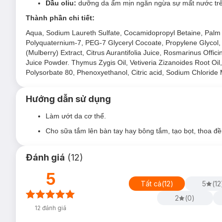
Dầu oliu:
dưỡng da ẩm mịn ngăn ngừa sự mất nước trên
Thành phần chi tiết:
Aqua, Sodium Laureth Sulfate, Cocamidopropyl Betaine, Palm
Polyquaternium-7, PEG-7 Glyceryl Cocoate, Propylene Glycol, 
(Mulberry) Extract, Citrus Aurantifolia Juice, Rosmarinus Officin
Juice Powder. Thymus Zygis Oil, Vetiveria Zizanoides Root Oi
Polysorbate 80, Phenoxyethanol, Citric acid, Sodium Chloride 
Hướng dẫn sử dụng
Làm ướt da cơ thể.
Cho sữa tắm lên bàn tay hay bông tắm, tạo bọt, thoa đề
Đánh giá
(
12
)
5
Tất cả
(
12
)
5
(
12
2
(
0
)
12
đánh giá