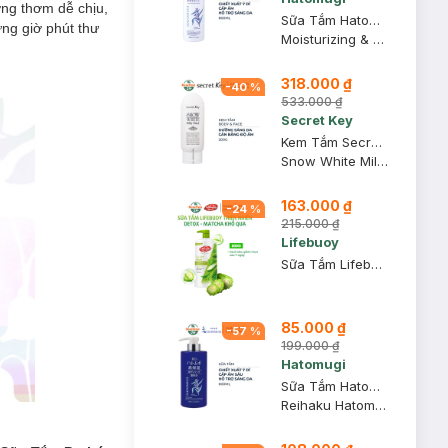
ơng thơm dễ chịu,
Sữa Tắm Hatomugi Dưỡng Ẩm Chiết Xuất Ý Dĩ 800ml
ng giờ phút thư
Moisturizing & Washing The Body Soap
318.000 ₫
-
40
%
533.000 ₫
Secret Key
Kem Tắm Secret Key Dưỡng Sáng Da Mặt Và Cơ Thể 200g
Snow White Milky Pack
163.000 ₫
-
24
%
215.000 ₫
Lifebuoy
Sữa Tắm Lifebuoy Detox Matcha & Khổ Qua 800g
85.000 ₫
-
57
%
199.000 ₫
Hatomugi
Sữa Tắm Hatomugi Cấp Ẩm Sâu, Hỗ Trợ Sáng Da 600ml
Reihaku Hatomugi High Moisturizing Body Soap