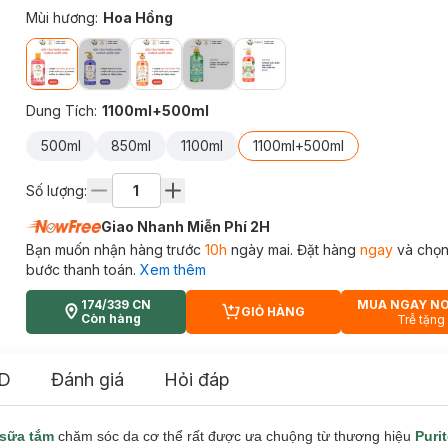
Mùi hương
:
Hoa Hồng
Dung Tích
:
1100ml+500ml
500ml
850ml
1100ml
1100ml+500ml
Số lượng:
Giao Nhanh Miễn Phí 2H
Bạn muốn nhận hàng trước
10h
ngày mai. Đặt hàng
ngay
và chọn
bước thanh toán.
Xem thêm
174/339 CN
MUA NGAY N
GIỎ HÀNG
CART PLUS ICON
Còn hàng
Trễ tặng
D
Đánh giá
Hỏi đáp
sữa tắm
chăm sóc da cơ thể rất được ưa chuộng từ thương hiệu
Puri