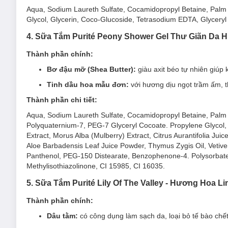
Aqua, Sodium Laureth Sulfate, Cocamidopropyl Betaine, Palm
2. Sữa Tắm Purité Rose Shower Gel Dưỡng 
Glycol, Glycerin, Coco-Glucoside, Tetrasodium EDTA, Glyceryl 
Sữa Tắm Purité Rose Shower Gel Mềm Mịn Hoa Hồng
chứa 
4. Sữa Tắm Purité Peony Shower Gel Thư Giãn Da
lưu lại hương hoa hồng nồng nàn quyến rũ trên làn da tự nhiê
Thành phần chính:
Bơ đậu mỡ (Shea Butter):
giàu axit béo tự nhiên giúp
Tinh dầu hoa mẫu đơn:
với hương dịu ngọt trầm ấm, t
Thành phần chi tiết:
Aqua, Sodium Laureth Sulfate, Cocamidopropyl Betaine, Palm
Polyquaternium-7, PEG-7 Glyceryl Cocoate. Propylene Glycol,
Extract, Morus Alba (Mulberry) Extract, Citrus Aurantifolia Juice
Aloe Barbadensis Leaf Juice Powder, Thymus Zygis Oil, Vetiver
Panthenol, PEG-150 Distearate, Benzophenone-4. Polysorbate 8
Methylisothiazolinone, CI 15985, CI 16035.
5. Sữa Tắm Purité Lily Of The Valley - Hương Hoa L
Thành phần chính:
Dâu tằm:
có công dụng làm sạch da, loại bỏ tế bào ch