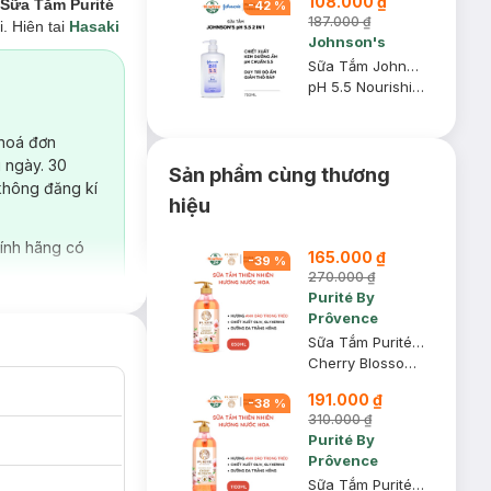
108.000 ₫
Sữa Tắm
Purité
-
42
%
187.000 ₫
. Hiện tại
Hasaki
Johnson's
Sữa Tắm Johnson's Adult 2 Trong 1 Cấp Ẩm Cho Người Lớn 750ml
pH 5.5 Nourishing Body Wash With Moisturizers
 hoá đơn
 ngày. 30
Sản phẩm cùng thương
không đăng kí
hiệu
ính hãng có
165.000 ₫
-
39
%
270.000 ₫
Purité By
Prôvence
Sữa Tắm Purité Sáng Mịn Da Hương Hoa Anh Đào 850ml
h đào cùng dầu
Cherry Blossom Shower Gel
a.
191.000 ₫
-
38
%
310.000 ₫
Purité By
Prôvence
Sữa Tắm Purité Sáng Mịn Da Hương Hoa Anh Đào 1100ml