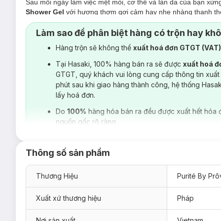
Sau mỗi ngày làm việc mệt mỏi, cơ thể và làn da của bạn xứ
Shower Gel
với hương thơm gợi cảm hay nhẹ nhàng thanh tho
đang có những mùi hương sau đây cho bạn lựa chọn:
Làm sao để phân biệt hàng có trộn hay kh
Sữa Tắm Purité Cherry Blossom Shower Gel -
Hương
Hàng trộn sẽ không thể
xuất hoá đơn GTGT (VAT
Sữa Tắm Purité Rose Shower Gel - Hương Hoa Hồn
Tại Hasaki, 100% hàng bán ra sẽ được
xuất hoá 
Sữa Tắm Purité Lavender Shower Gel - Hương Hoa
GTGT, quý khách vui lòng cung cấp thông tin xuất
Sữa Tắm Purité Peony Shower Gel - Hương Hoa Mẫ
phút sau khi giao hàng thành công, hệ thống Hasa
lấy hoá đơn.
Sữa Tắm Purité Lily Of The Valley - Hương Hoa Lin
Do
100%
hàng hóa bán ra đều được xuất hết hóa 
Sữa Tắm Purité Shower Gel phù hợp với loại da nào
nguồn gốc rõ ràng.
Sản phẩm thích hợp cho mọi loại da.
1. Sữa Tắm Purité Cherry Blossom Shower G
Thông số sản phẩm
Sữa Tắm Purité Cherry Blossom Shower Gel Sáng Mịn Ho
olive. Hương thơm hoa anh đào tự nhiên lưu lại trên làn da b
Thương Hiệu
Purité By Pr
Xuất xứ thương hiệu
Pháp
Nơi sản xuất
Vietnam