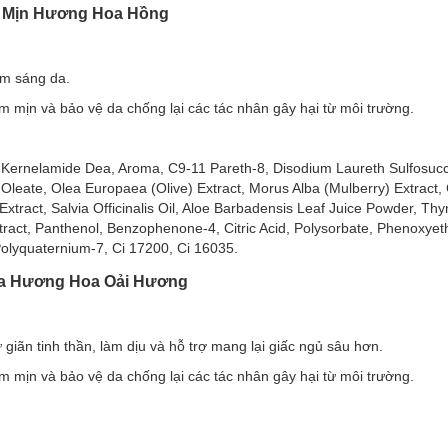
m Mịn Hương Hoa Hồng
àm sáng da.
mịn và bảo vệ da chống lại các tác nhân gây hại từ môi trường.
 Kernelamide Dea, Aroma, C9-11 Pareth-8, Disodium Laureth Sulfosucc
leate, Olea Europaea (Olive) Extract, Morus Alba (Mulberry) Extract, C
 Extract, Salvia Officinalis Oil, Aloe Barbadensis Leaf Juice Powder, Th
xtract, Panthenol, Benzophenone-4, Citric Acid, Polysorbate, Phenoxye
 Polyquaternium-7, Ci 17200, Ci 16035.
 Da Hương Hoa Oải Hương
giãn tinh thần, làm dịu và hỗ trợ mang lại giấc ngủ sâu hơn.
 Shower Gel:
mịn và bảo vệ da chống lại các tác nhân gây hại từ môi trường.
g oxy hoá cho da.
 nước qua da, cho da mềm mại mịn màng.
Anh Đào
lưu lại trên cơ thể, đồng thời giúp nuôi dưỡng và làm sáng da.