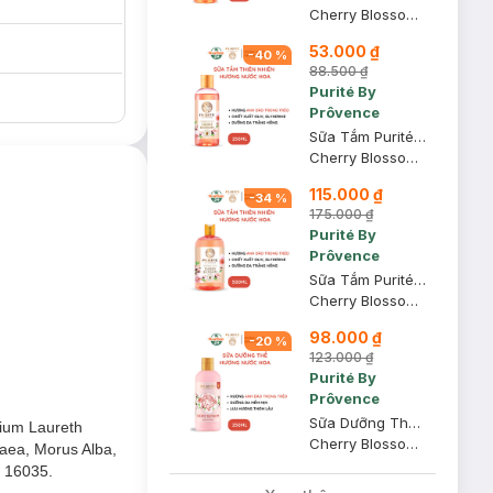
Cherry Blossom Shower Gel
53.000 ₫
-
40
%
88.500 ₫
Purité By
Prôvence
Sữa Tắm Purité Sáng Mịn Da Hương Hoa Anh Đào 250ml
Cherry Blossom Shower Gel
115.000 ₫
-
34
%
175.000 ₫
Purité By
Prôvence
Sữa Tắm Purité Sáng Mịn Da Hương Hoa Anh Đào 500ml
Cherry Blossom Shower Gel
98.000 ₫
-
20
%
123.000 ₫
Purité By
Prôvence
Sữa Dưỡng Thể Purité Sáng Mịn Hương Hoa Anh Đào 250ml
dium Laureth
Cherry Blossom Brightening Lotion
paea, Morus Alba,
i 16035.