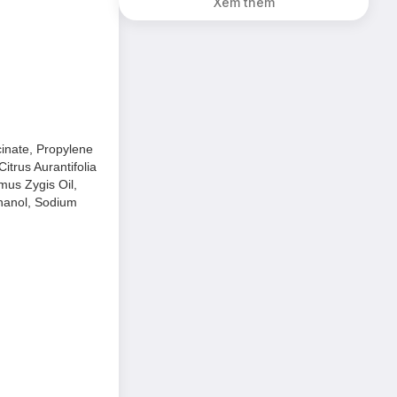
Xem thêm
inate, Propylene
itrus Aurantifolia
ymus Zygis Oil,
thanol, Sodium