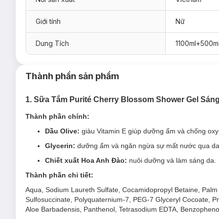
Giới tính
Nữ
Dung Tích
1100ml+500m
Thành phần sản phẩm
1. Sữa Tắm Purité Cherry Blossom Shower Gel Sá
Thành phần chính:
Dầu Olive:
giàu Vitamin E giúp dưỡng ẩm và chống oxy
Glycerin:
dưỡng ẩm và ngăn ngừa sự mất nước qua da
Chiết xuất Hoa Anh Đào:
nuôi dưỡng và làm sáng da.
Thành phần chi tiết:
Aqua, Sodium Laureth Sulfate, Cocamidopropyl Betaine, Palm
Sulfosuccinate, Polyquaternium-7, PEG-7 Glyceryl Cocoate, Pr
Aloe Barbadensis, Panthenol, Tetrasodium EDTA, Benzophenone-