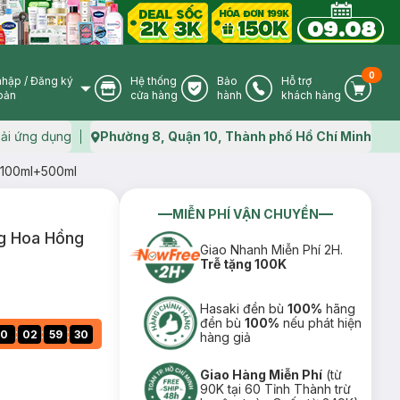
0
nhập
/
Đăng ký
Hệ thống
Bảo
Hỗ trợ
User Icon
Store Icon
Warranty Icon
Phone Icon
Cart I
oản
cửa hàng
hành
khách hàng
ải ứng dụng
Phường 8, Quận 10, Thành phố Hồ Chí Minh
Map icon
1100ml+500ml
MIỄN PHÍ VẬN CHUYỂN
g Hoa Hồng
Giao Nhanh Miễn Phí 2H.
Trễ tặng 100K
Hasaki đền bù
100%
hãng
đền bù
100%
nếu phát hiện
:
:
:
0
02
59
29
hàng giả
Giao Hàng Miễn Phí
(từ
90K tại 60 Tỉnh Thành trừ