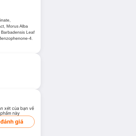
inate,
act, Morus Alba
oe Barbadensis Leaf
, Benzophenone-4.
ận xét của bạn về
 phẩm này
 đánh giá