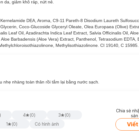
 da, giảm khô ráp, nứt nẻ.
 Kernelamide DEA, Aroma, C9-11 Pareth-8 Disodium Laureth Sulfosucc
Glycerin, Coco-Glucoside Glyceryl Oleate, Olea Europaea (Olive) Extr
alis Leaf Oil, Azadirachta Indica Leaf Extract, Salvia Officinalis Oil, Al
l, Aloe Barbadensis (Aloe Vera) Extract, Panthenol, Tetrasodium EDTA
Methylchloroisothiazolinone, Methylisothiazolinone. CI 19140, C 15985.
u nhẹ nhàng toàn thân rồi tắm lại bằng nước sạch.
Chia sẻ nh
)
4
(
0
)
3
(
0
)
sản
Viết
1
(
0
)
Có hình ảnh