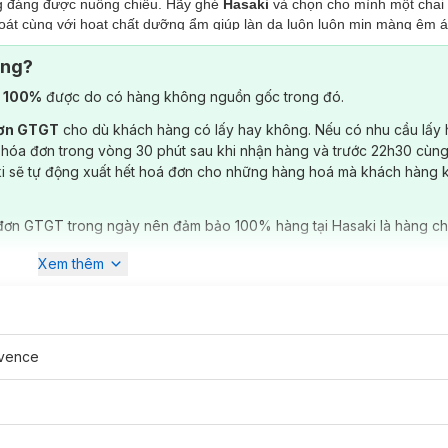
ng đáng được nuông chiều. Hãy ghé
Hasaki
và chọn cho mình một chai
át cùng với hoạt chất dưỡng ẩm giúp làn da luôn luôn mịn màng êm ái
ông?
 Hoa Anh Đào
) 100%
được do có hàng không nguồn gốc trong đó.
g
đơn GTGT
cho dù khách hàng có lấy hay không. Nếu có nhu cầu lấy
 Oải Hương
 hóa đơn trong vòng 30 phút sau khi nhận hàng và trước 22h30 cùng
u Đơn
ki sẽ tự động xuất hết hoá đơn cho những hàng hoá mà khách hàng 
h Lan
đơn GTGT trong ngày nên đảm bảo 100% hàng tại Hasaki là hàng ch
?
Xem thêm
el Sáng Mịn Da Hương Hoa Anh Đào
a Anh Đào
nhẹ nhàng làm sạch và sáng mịn da nhờ chiết xuất hoa an
ạn mùi hương ngọt ngào và tươi mát ngày xuân. Phù hợp cho mọi loại d
ôvence