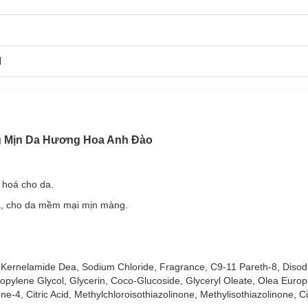
l
ng Mịn Da Hương Hoa Anh Đào
 hoá cho da.
, cho da mềm mại mịn màng.
 Kernelamide Dea, Sodium Chloride, Fragrance, C9-11 Pareth-8, Diso
opylene Glycol, Glycerin, Coco-Glucoside, Glyceryl Oleate, Olea Euro
4, Citric Acid, Methylchloroisothiazolinone, Methylisothiazolinone, C