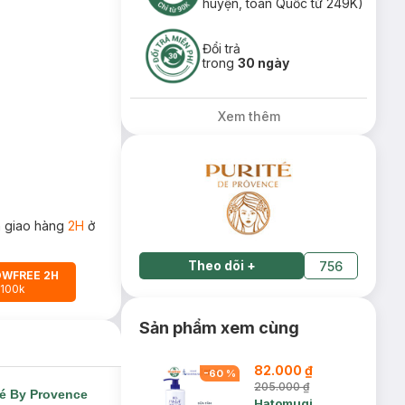
huyện, toàn Quốc từ 249K)
Đổi trả
trong
30 ngày
Xem thêm
 giao hàng
2H
ở
Theo dõi
+
756
OWFREE 2H
 100k
Sản phẩm xem cùng
82.000 ₫
-
60
%
205.000 ₫
té By Provence
Hatomugi