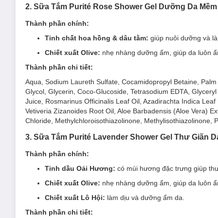
2. Sữa Tắm Purité Rose Shower Gel Dưỡng Da Mề
Thành phần chính:
Tinh chất hoa hồng & dâu tằm:
giúp nuôi dưỡng và l
Chiết xuất Olive:
nhẹ nhàng dưỡng ẩm, giúp da luôn ẩm 
Thành phần chi tiết:
Aqua, Sodium Laureth Sulfate, Cocamidopropyl Betaine, Palm
Glycol, Glycerin, Coco-Glucoside, Tetrasodium EDTA, Glyceryl O
Juice, Rosmarinus Officinalis Leaf Oil, Azadirachta Indica Leaf
Vetiveria Zizanoides Root Oil, Aloe Barbadensis (Aloe Vera) E
Chloride, Methylchloroisothiazolinone, Methylisothiazolinone,
3. Sữa Tắm Purité Lavender Shower Gel Thư Giãn
Thành phần chính:
Tinh dầu Oải Hương:
có mùi hương đặc trưng giúp thư 
Ưu thế nổi bật của Sữa Tắm Purité Cherry Blossom
Chiết xuất Olive:
nhẹ nhàng dưỡng ẩm, giúp da luôn ẩm 
Chứa
dầu Olive
giàu Vitamin E giúp dưỡng ẩm và chốn
Chiết xuất Lô Hội:
làm dịu và dưỡng ẩm da.
Bổ sung thêm
Glycerin
dưỡng ẩm và ngăn ngừa sự mất
Thành phần chi tiết:
Hương thơm nhẹ nhàng tự nhiên của
chiết xuất Hoa 