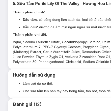
5. Sữa Tắm Purité Lily Of The Valley - Hương Hoa L
Thành phần chính:
Dâu tằm:
có công dụng làm sạch da, loại bỏ tế bào ch
Dầu oliu:
dưỡng da ẩm mịn ngăn ngừa sự mất nước trên
Thành phần chi tiết:
Aqua, Sodium Laureth Sulfate, Cocamidopropyl Betaine, Palm
Polyquaternium-7, PEG-7 Glyceryl Cocoate, Propylene Glycol, 
(Mulberry) Extract, Citrus Aurantifolia Juice, Rosmarinus Officin
Juice Powder. Thymus Zygis Oil, Vetiveria Zizanoides Root Oi
Polysorbate 80, Phenoxyethanol, Citric acid, Sodium Chloride 
Hướng dẫn sử dụng
Làm ướt da cơ thể.
Cho sữa tắm lên bàn tay hay bông tắm, tạo bọt, thoa đề
Đánh giá
(
12
)