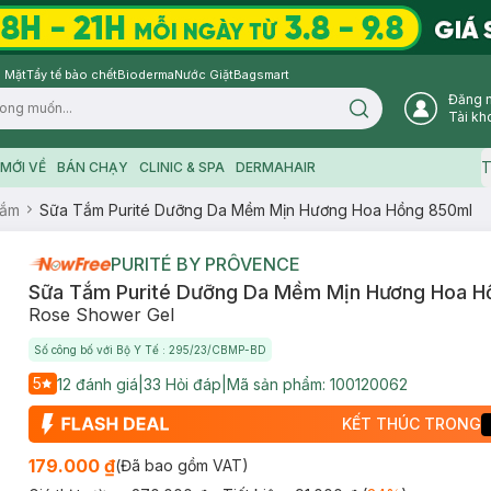
 Mặt
Tẩy tế bào chết
Bioderma
Nước Giặt
Bagsmart
Đăng 
Search icon
Tài kh
T
MỚI VỀ
BÁN CHẠY
CLINIC & SPA
DERMAHAIR
Tắm
Sữa Tắm Purité Dưỡng Da Mềm Mịn Hương Hoa Hồng 850ml
PURITÉ BY PRÔVENCE
Sữa Tắm Purité Dưỡng Da Mềm Mịn Hương Hoa H
Rose Shower Gel
Số công bố với Bộ Y Tế : 295/23/CBMP-BD
5
12
đánh giá
|
33
Hỏi đáp
|
Mã sản phẩm:
100120062
KẾT THÚC TRONG
179.000 ₫
(Đã bao gồm VAT)