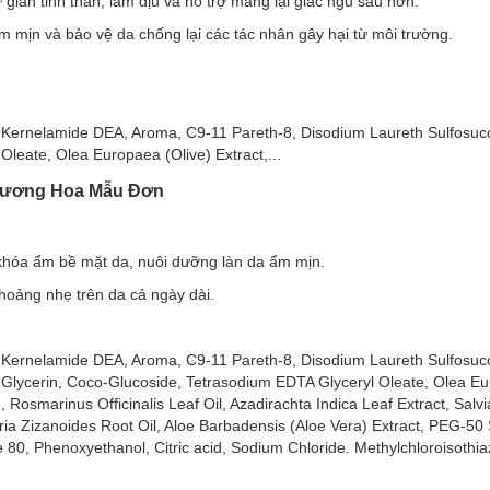
giãn tinh thần, làm dịu và hỗ trợ mang lại giấc ngủ sâu hơn.
Anh Đào
lưu lại trên cơ thể, đồng thời giúp nuôi dưỡng và làm sáng da.
mịn và bảo vệ da chống lại các tác nhân gây hại từ môi trường.
Da Mềm Mịn Hương Hoa Hồng
tinh dầu hoa hồng tự nhiên cùng chiết xuất Olive, nhẹ nhàng làm sạ
n của bạn.
 Kernelamide DEA, Aroma, C9-11 Pareth-8, Disodium Laureth Sulfosucc
Oleate, Olea Europaea (Olive) Extract,...
 Hương Hoa Mẫu Đơn
 khóa ẩm bề mặt da, nuôi dưỡng làn da ẩm mịn.
hoảng nhẹ trên da cả ngày dài.
 Kernelamide DEA, Aroma, C9-11 Pareth-8, Disodium Laureth Sulfosucc
 Glycerin, Coco-Glucoside, Tetrasodium EDTA Glyceryl Oleate, Olea Eu
, Rosmarinus Officinalis Leaf Oil, Azadirachta Indica Leaf Extract, Salvia 
ia Zizanoides Root Oil, Aloe Barbadensis (Aloe Vera) Extract, PEG-50 
0, Phenoxyethanol, Citric acid, Sodium Chloride. Methylchloroisothia