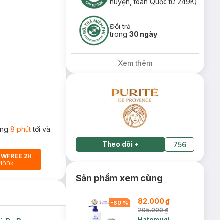
huyện, toàn Quốc từ 249K)
Đổi trả
trong
30 ngày
Xem thêm
rong
8 phút
tới và
Theo dõi
+
756
OWFREE 2H
 100k
Sản phẩm xem cùng
82.000 ₫
-
60
%
205.000 ₫
Hatomugi