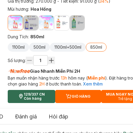
Giá thị trường:
270.000 ₫
- Tiết kiệm:
91.000 ₫
(
34
%
)
Mùi hương
:
Hoa Hồng
Dung Tích
:
850ml
1100ml
500ml
1100ml+500ml
850ml
Số lượng:
Giao Nhanh Miễn Phí 2H
Bạn muốn nhận hàng trước
13h
hôm nay (
Miễn phí
). Đặt hàng t
chọn giao hàng
2H
ở bước thanh toán.
Xem thêm
129/337 CN
MUA NGAY N
GIỎ HÀNG
CART PLUS ICON
Còn hàng
Trễ tặng
D
Đánh giá
Hỏi đáp