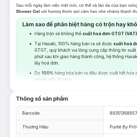
Sau mỗi ngày làm việc mệt mỏi, cơ thể và làn da của bạn xứ
Shower Gel
với hương thơm gợi cảm hay nhẹ nhàng thanh tho
đang có những mùi hương sau đây cho bạn lựa chọn:
Làm sao để phân biệt hàng có trộn hay kh
Sữa Tắm Purité Cherry Blossom Shower Gel -
Hương
Hàng trộn sẽ không thể
xuất hoá đơn GTGT (VAT
Sữa Tắm Purité Rose Shower Gel - Hương Hoa Hồn
Tại Hasaki, 100% hàng bán ra sẽ được
xuất hoá 
Sữa Tắm Purité Lavender Shower Gel - Hương Hoa
GTGT, quý khách vui lòng cung cấp thông tin xuất
Sữa Tắm Purité Peony Shower Gel - Hương Hoa Mẫ
phút sau khi giao hàng thành công, hệ thống Hasa
lấy hoá đơn.
Sữa Tắm Purité Lily Of The Valley - Hương Hoa Lin
Do
100%
hàng hóa bán ra đều được xuất hết hóa 
Sữa Tắm Purité Shower Gel phù hợp với loại da nào
nguồn gốc rõ ràng.
Sản phẩm thích hợp cho mọi loại da.
1. Sữa Tắm Purité Cherry Blossom Shower G
Thông số sản phẩm
Sữa Tắm Purité Cherry Blossom Shower Gel Sáng Mịn Ho
olive. Hương thơm hoa anh đào tự nhiên lưu lại trên làn da b
Barcode
8935136865
Thương Hiệu
Purité By Pr