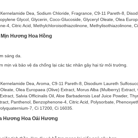
 Kernelamide Dea, Sodium Chloride, Fragrance, C9-11 Pareth-8, Diso
opylene Glycol, Glycerin, Coco-Glucoside, Glyceryl Oleate, Olea Euro
4, Citric Acid, Methylchloroisothiazolinone, Methylisothiazolinone, C
m Mịn Hương Hoa Hồng
àm sáng da.
mịn và bảo vệ da chống lại các tác nhân gây hại từ môi trường.
 Kernelamide Dea, Aroma, C9-11 Pareth-8, Disodium Laureth Sulfosucc
leate, Olea Europaea (Olive) Extract, Morus Alba (Mulberry) Extract, C
 Extract, Salvia Officinalis Oil, Aloe Barbadensis Leaf Juice Powder, Th
xtract, Panthenol, Benzophenone-4, Citric Acid, Polysorbate, Phenoxye
 Polyquaternium-7, Ci 17200, Ci 16035.
 Shower Gel:
 Da Hương Hoa Oải Hương
g oxy hoá cho da.
 nước qua da, cho da mềm mại mịn màng.