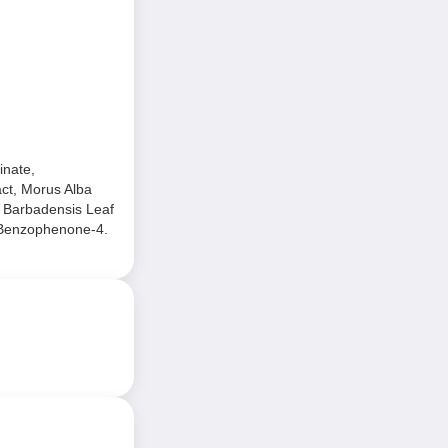
inate,
act, Morus Alba
oe Barbadensis Leaf
, Benzophenone-4.