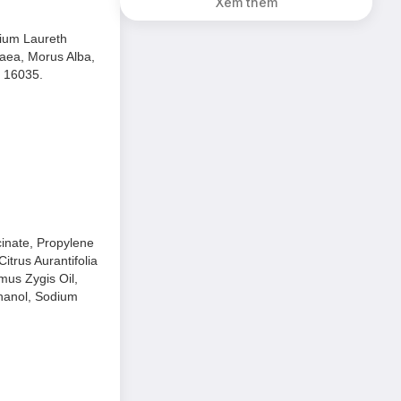
Xem thêm
dium Laureth
paea, Morus Alba,
i 16035.
inate, Propylene
itrus Aurantifolia
ymus Zygis Oil,
thanol, Sodium