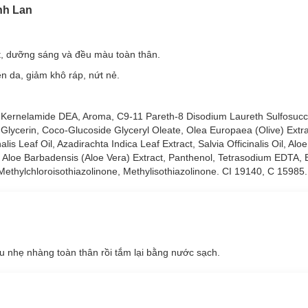
inh Lan
ết, dưỡng sáng và đều màu toàn thân.
 da, giảm khô ráp, nứt nẻ.
 Kernelamide DEA, Aroma, C9-11 Pareth-8 Disodium Laureth Sulfosucc
Glycerin, Coco-Glucoside Glyceryl Oleate, Olea Europaea (Olive) Extr
alis Leaf Oil, Azadirachta Indica Leaf Extract, Salvia Officinalis Oil, Al
l, Aloe Barbadensis (Aloe Vera) Extract, Panthenol, Tetrasodium EDTA
Methylchloroisothiazolinone, Methylisothiazolinone. CI 19140, C 15985.
u nhẹ nhàng toàn thân rồi tắm lại bằng nước sạch.