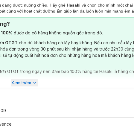
ng đáng được nuông chiều. Hãy ghé
Hasaki
và chọn cho mình một chai
át cùng với hoạt chất dưỡng ẩm giúp làn da luôn luôn mịn màng êm ái
ông?
 Hoa Anh Đào
) 100%
được do có hàng không nguồn gốc trong đó.
g
đơn GTGT
cho dù khách hàng có lấy hay không. Nếu có nhu cầu lấy
 Oải Hương
 hóa đơn trong vòng 30 phút sau khi nhận hàng và trước 22h30 cùng
u Đơn
ki sẽ tự động xuất hết hoá đơn cho những hàng hoá mà khách hàng 
h Lan
đơn GTGT trong ngày nên đảm bảo 100% hàng tại Hasaki là hàng ch
?
Xem thêm
el Sáng Mịn Da Hương Hoa Anh Đào
a Anh Đào
nhẹ nhàng làm sạch và sáng mịn da nhờ chiết xuất hoa an
ạn mùi hương ngọt ngào và tươi mát ngày xuân. Phù hợp cho mọi loại d
709
ôvence