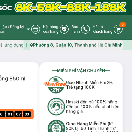
0
nhập
/
Đăng ký
Hệ thống
Bảo
Hỗ trợ
User Icon
Store Icon
Warranty Icon
Phone Icon
Cart I
oản
cửa hàng
hành
khách hàng
ải ứng dụng
Phường 8, Quận 10, Thành phố Hồ Chí Minh
Map icon
MIỄN PHÍ VẬN CHUYỂN
ồng 850ml
Giao Nhanh Miễn Phí 2H.
Trễ tặng 100K
Hasaki đền bù
100%
hãng
đền bù
100%
nếu phát hiện
hàng giả
:
:
:
0
01
07
32
Giao Hàng Miễn Phí
(từ
90K tại 60 Tỉnh Thành trừ