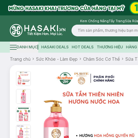
Kem Chống Nắng
Tẩy Trang
Sữa Rửa
Logo
DANH MỤC
HASAKI DEALS
HOT DEALS
THƯƠNG HIỆU
HÀNG 
Hamburger icon
Trang chủ
Sức Khỏe - Làm Đẹp
Chăm Sóc Cơ Thể
Sữa 