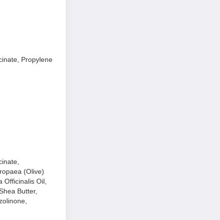
ch, mềm mịn da và
inate, Propylene
inate,
ropaea (Olive)
Officinalis Oil,
Shea Butter,
zolinone,