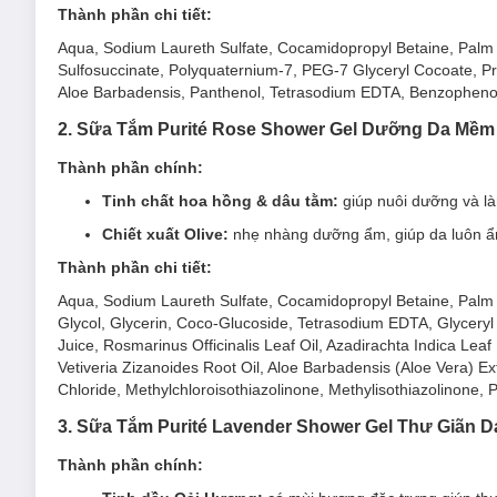
Thành phần chi tiết:
Aqua, Sodium Laureth Sulfate, Cocamidopropyl Betaine, Palm
Sulfosuccinate, Polyquaternium-7, PEG-7 Glyceryl Cocoate, Pr
Aloe Barbadensis, Panthenol, Tetrasodium EDTA, Benzophenone-
2. Sữa Tắm Purité Rose Shower Gel Dưỡng Da Mề
Thành phần chính:
Tinh chất hoa hồng & dâu tằm:
giúp nuôi dưỡng và l
Chiết xuất Olive:
nhẹ nhàng dưỡng ẩm, giúp da luôn ẩm 
Thành phần chi tiết:
Aqua, Sodium Laureth Sulfate, Cocamidopropyl Betaine, Palm
Glycol, Glycerin, Coco-Glucoside, Tetrasodium EDTA, Glyceryl O
Juice, Rosmarinus Officinalis Leaf Oil, Azadirachta Indica Leaf
Vetiveria Zizanoides Root Oil, Aloe Barbadensis (Aloe Vera) E
Chloride, Methylchloroisothiazolinone, Methylisothiazolinone,
Ưu thế nổi bật của Sữa Tắm Purité Cherry Blossom
3. Sữa Tắm Purité Lavender Shower Gel Thư Giãn
Chứa
dầu Olive
giàu Vitamin E giúp dưỡng ẩm và chốn
Thành phần chính:
Bổ sung thêm
Glycerin
dưỡng ẩm và ngăn ngừa sự mất