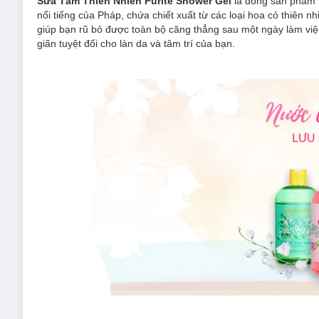
Sữa Tắm Thiên Nhiên Purité Shower Gel
là dòng sản phẩm
nổi tiếng của Pháp, chứa chiết xuất từ các loại hoa cỏ thiên
giúp bạn rũ bỏ được toàn bộ căng thẳng sau một ngày làm v
giãn tuyệt đối cho làn da và tâm trí của bạn.