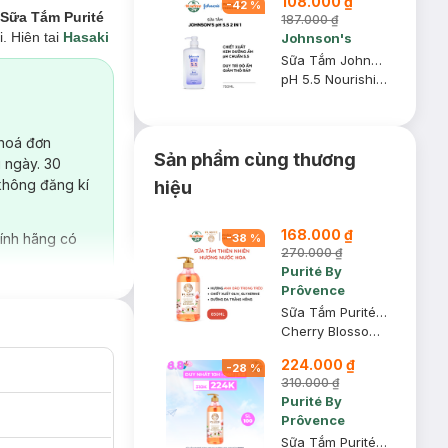
108.000 ₫
-
42
%
Sữa Tắm
Purité
187.000 ₫
. Hiện tại
Hasaki
Johnson's
Sữa Tắm Johnson's Adult 2 Trong 1 Cấp Ẩm Cho Người Lớn 750ml
pH 5.5 Nourishing Body Wash With Moisturizers
 hoá đơn
Sản phẩm cùng thương
 ngày. 30
không đăng kí
hiệu
168.000 ₫
ính hãng có
-
38
%
270.000 ₫
Purité By
Prôvence
Sữa Tắm Purité Sáng Mịn Da Hương Hoa Anh Đào 850ml
Cherry Blossom Shower Gel
h đào cùng dầu
a.
224.000 ₫
-
28
%
310.000 ₫
Purité By
Prôvence
Sữa Tắm Purité Sáng Mịn Da Hương Hoa Anh Đào 1100ml