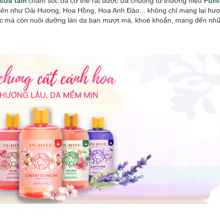
sữa tắm
chăm sóc da cơ thể rất được ưa chuộng từ thương hiệu
Puri
 nhiên như Oải Hương, Hoa Hồng, Hoa Anh Đào... không chỉ mang lại hư
iệc mà còn nuôi dưỡng làn da bạn mượt mà, khoẻ khoắn, mang đến nhữ