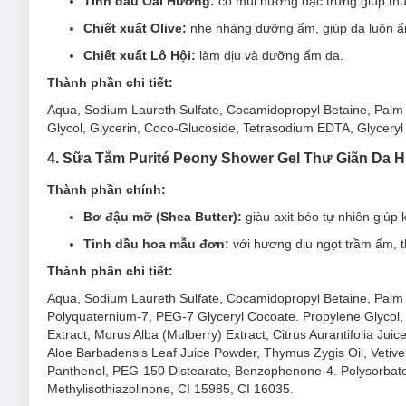
Tinh dầu Oải Hương:
có mùi hương đặc trưng giúp thư 
Hương thơm nhẹ nhàng tự nhiên của
chiết xuất Hoa 
Chiết xuất Olive:
nhẹ nhàng dưỡng ẩm, giúp da luôn ẩm 
2. Sữa Tắm Purité Rose Shower Gel Dưỡng 
Chiết xuất Lô Hội:
làm dịu và dưỡng ẩm da.
Sữa Tắm Purité Rose Shower Gel Mềm Mịn Hoa Hồng
chứa 
lưu lại hương hoa hồng nồng nàn quyến rũ trên làn da tự nhiê
Thành phần chi tiết:
Aqua, Sodium Laureth Sulfate, Cocamidopropyl Betaine, Palm
Glycol, Glycerin, Coco-Glucoside, Tetrasodium EDTA, Glyceryl 
4. Sữa Tắm Purité Peony Shower Gel Thư Giãn Da
Thành phần chính:
Bơ đậu mỡ (Shea Butter):
giàu axit béo tự nhiên giúp
Tinh dầu hoa mẫu đơn:
với hương dịu ngọt trầm ấm, t
Thành phần chi tiết:
Aqua, Sodium Laureth Sulfate, Cocamidopropyl Betaine, Palm
Polyquaternium-7, PEG-7 Glyceryl Cocoate. Propylene Glycol,
Extract, Morus Alba (Mulberry) Extract, Citrus Aurantifolia Juice
Aloe Barbadensis Leaf Juice Powder, Thymus Zygis Oil, Vetiver
Panthenol, PEG-150 Distearate, Benzophenone-4. Polysorbate 8
Methylisothiazolinone, CI 15985, CI 16035.