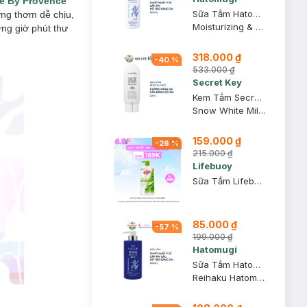
té By Provence
Sữa Tắm Hatomugi Dưỡng Ẩm Chiết Xuất Ý Dĩ 800ml
ơng thơm dễ chịu,
Moisturizing & Washing The Body Soap
ng giờ phút thư
318.000 ₫
-
40
%
533.000 ₫
Secret Key
Kem Tắm Secret Key Dưỡng Sáng Da Mặt Và Cơ Thể 200g
Snow White Milky Pack
159.000 ₫
-
26
%
215.000 ₫
Lifebuoy
Sữa Tắm Lifebuoy Detox Matcha & Khổ Qua 800g
85.000 ₫
-
57
%
199.000 ₫
Hatomugi
Sữa Tắm Hatomugi Cấp Ẩm Sâu, Hỗ Trợ Sáng Da 600ml
Reihaku Hatomugi High Moisturizing Body Soap