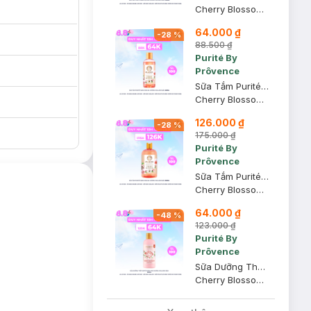
Cherry Blossom Shower Gel
64.000 ₫
-
28
%
88.500 ₫
Purité By
Prôvence
Sữa Tắm Purité Sáng Mịn Da Hương Hoa Anh Đào 250ml
Cherry Blossom Shower Gel
126.000 ₫
-
28
%
175.000 ₫
Purité By
Prôvence
Sữa Tắm Purité Sáng Mịn Da Hương Hoa Anh Đào 500ml
Cherry Blossom Shower Gel
64.000 ₫
-
48
%
123.000 ₫
Purité By
Prôvence
Sữa Dưỡng Thể Purité Sáng Mịn Hương Hoa Anh Đào 250ml
Cherry Blossom Brightening Lotion