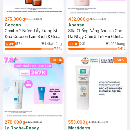
275.000 ₫
432.000 ₫
590.000 ₫
702.000 ₫
Cocoon
Anessa
Combo 2 Nước Tẩy Trang Bí
Sữa Chống Nắng Anessa Cho
Đao Cocoon Làm Sạch & Giảm
Da Nhạy Cảm & Trẻ Em 60ml
Dầu 500ml
(Mới)
(57)
1.4k/tháng
(23)
410/tháng
5.0
5.0
75
%
34
%
-
38
%
-
59
%
278.000 ₫
553.000 ₫
445.000 ₫
1.350.000 ₫
La Roche-Posay
Martiderm