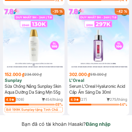
-
35
%
-
42
%
152.000 ₫
302.000 ₫
234.000 ₫
519.000 ₫
Sunplay
L'Oreal
Sữa Chống Nắng Sunplay Skin
Serum L'Oreal Hyaluronic Acid
Aqua Dưỡng Da Sáng Mịn 55g
Cấp Ẩm Sáng Da 30ml
(108)
454/tháng
(27)
275/tháng
4.9
4.9
48
%
44
%
Bill 199K Sunplay tặng Tinh Chất
Chống Nắng 7g trị giá 30K (SL có
hạn)
Bạn đã có tài khoản Hasaki?
Đăng nhập