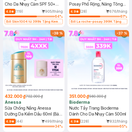
Cho Da Nhạy Cảm SPF 50+
Posay Phổ Rộng, Nâng Tông
50ml
Kiềm Dầu 50ml
(119)
905/tháng
(28)
676/tháng
4.8
4.9
64
%
61
%
Bill Skin1004 từ 399k Tặng Kem
Bill La roche-posay 399K Tặng
Chống Nắng Cho Da Nhạy Cảm
Gel rửa mặt da dầu nhạy cảm 50ml
SPF 50+ 20ml (SL Có Hạn)
(SL có hạn)
-
38
%
-
37
%
432.000 ₫
351.000 ₫
702.000 ₫
560.000 ₫
Anessa
Bioderma
Sữa Chống Nắng Anessa
Nước Tẩy Trang Bioderma
Dưỡng Da Kiềm Dầu 60ml (Bản
Dành Cho Da Nhạy Cảm 500ml
Mới)
(44)
499/tháng
(228)
832/tháng
4.9
4.9
34
%
65
%