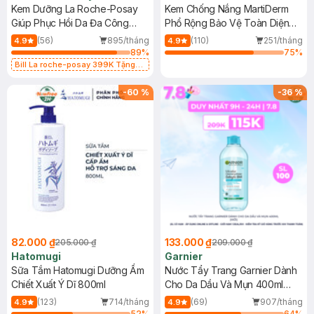
Kem Dưỡng La Roche-Posay
Kem Chống Nắng MartiDerm
Giúp Phục Hồi Da Đa Công
Phổ Rộng Bảo Vệ Toàn Diện
Dụng 40ml
40ml
(56)
895/tháng
(110)
251/tháng
4.9
4.9
89
%
75
%
Bill La roche-posay 399K Tặng
Gel rửa mặt da dầu nhạy cảm 50ml
(SL có hạn)
-
60
%
-
36
%
82.000 ₫
133.000 ₫
205.000 ₫
209.000 ₫
Hatomugi
Garnier
Sữa Tắm Hatomugi Dưỡng Ẩm
Nước Tẩy Trang Garnier Dành
Chiết Xuất Ý Dĩ 800ml
Cho Da Dầu Và Mụn 400ml
(Mới)
(123)
714/tháng
(69)
907/tháng
4.9
4.9
52
%
64
%