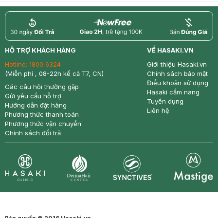
return
nowfree
price
HỖ TRỢ KHÁCH HÀNG
VỀ HASAKI.VN
Hotline:
1800 6324
Giới thiệu Hasaki.vn
(Miễn phí , 08-22h kể cả T7, CN)
Chính sách bảo mật
Điều khoản sử dụng
Các câu hỏi thường gặp
Hasaki cẩm nang
Gửi yêu cầu hỗ trợ
Tuyển dụng
Hướng dẫn đặt hàng
Liên hệ
Phương thức thanh toán
Phương thức vận chuyển
Chính sách đổi trả
Synctives
Clinic
Dermahair
Mastige