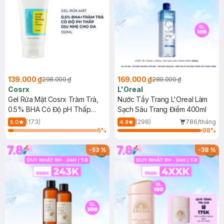
139.000 ₫
169.000 ₫
298.000 ₫
289.000 ₫
Cosrx
L'Oreal
Gel Rửa Mặt Cosrx Tràm Trà,
Nước Tẩy Trang L'Oreal Làm
0.5% BHA Có Độ pH Thấp
Sạch Sâu Trang Điểm 400ml
150ml
(173)
(298)
786/tháng
5.0
4.8
6
%
98
%
-
53
%
-
38
%