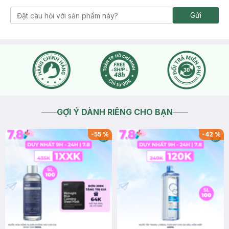
Gửi
GỢI Ý DÀNH RIÊNG CHO BẠN
-
55
%
-
42
%