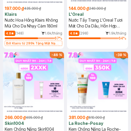
197.000 ₫
144.000 ₫
435.000 ₫
249.000 ₫
Klairs
L'Oreal
Nước Hoa Hồng Klairs Không
Nước Tẩy Trang L'Oreal Tươi
Mùi Cho Da Nhạy Cảm 180ml
Mát Cho Da Dầu, Hỗn Hợp
400ml
(148)
1.6k/tháng
(298)
1.9k/tháng
4.8
4.8
67
%
64
%
Bill Klairs từ 299k Tặng Mặt Nạ
Làm Dịu Da & Kiểm Soát Dầu Nhờn
25ml (SL Có Hạn)
-
46
%
-
38
%
266.000 ₫
381.000 ₫
495.000 ₫
610.000 ₫
Skin1004
La Roche-Posay
Kem Chống Nắng Skin1004
Kem Chống Nắng La Roche-