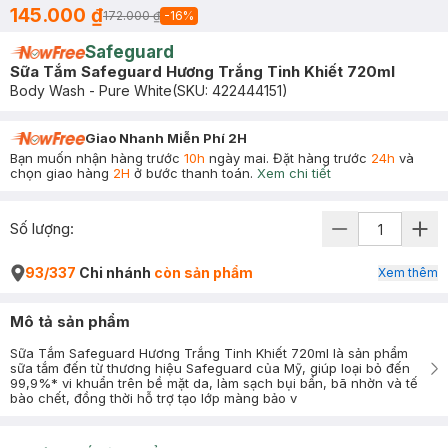
145.000 ₫
172.000 ₫
-
16
%
Safeguard
Sữa Tắm Safeguard Hương Trắng Tinh Khiết 720ml
Body Wash - Pure White
(SKU:
422444151
)
Giao Nhanh Miễn Phí 2H
Bạn muốn nhận hàng trước
10h
ngày mai. Đặt hàng trước
24h
và
chọn giao hàng
2H
ở bước thanh toán.
Xem chi tiết
Số lượng:
93/337
Chi nhánh
còn sản phẩm
Xem thêm
Mô tả sản phẩm
Sữa Tắm Safeguard Hương Trắng Tinh Khiết 720ml là sản phẩm
sữa tắm đến từ thương hiệu Safeguard của Mỹ, giúp loại bỏ đến
99,9%* vi khuẩn trên bề mặt da, làm sạch bụi bẩn, bã nhờn và tế
bào chết, đồng thời hỗ trợ tạo lớp màng bảo v