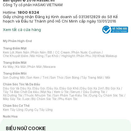
Bản quyền © 2016 Hasaki.vn
Công Ty cổ phần HASAKI VIETNAM
Hotline:
1800 6324
Giấy chứng nhận Đăng ký Kinh doanh số 0313612829 do Sở Kế
hoạch và Đầu tư Thành phố Hồ Chí Minh cấp ngày 13/01/2016
Xem tất cả cửa hàng
Mỹ Phẩm High-End
Trang Điểm Mặt
Kem Lót
/
Kem Nền
/
Phấn Nền
/
BB / CC Cream
/
Phấn Nước Cushion
/
Che Khuyết Điểm
/
Má Hồng
/
Tạo Khối / Highlight
/
Phấn Phủ
/
Xịt Khoá Makeup
Trang Điểm Mắt
Kẻ Mày
/
Kẻ Mắt
/
Phấn Mắt
/
Mascara
Trang Điểm Môi
Son Dưỡng Môi
/
Son Kem / Tint
/
Son Thỏi
/
Son Bóng
/
Tẩy Trang Mắt / Môi
Chăm Sóc Tóc Và Da Đầu
Dầu Gội Và Dầu Xả
/
Dầu Gội
/
Dầu Xả
/
Dầu Gội Khô
/
Dầu Gội Xả 2in1
/
Bộ Gội Xả
/
Tẩy Tế Bào Chết Da Đầu
/
Mặt Nạ / Kem Ủ Tóc
/
Serum / Dầu Dưỡng Tóc
/
Xịt Dưỡng Tóc
/
Thuốc Nhuộm Tóc
/
Sản Phẩm Tạo Kiểu Tóc
/
Dụng Cụ Chăm Sóc Tóc
/
Máy Sấy Tóc
/
Lược
/
Bộ Chăm Sóc Tóc
/
Phụ Kiện Tóc
Chăm Sóc Cơ Thể
Kem Tẩy Lông
/
Dụng Cụ Tẩy Lông
Nước Hoa
Nước Hoa Nữ
/
Nước Hoa Nam
/
Nước Hoa Cao Cấp
/
Xịt Thơm Toàn Thân
/
Nước Hoa Vùng Kín
Notice about cookies usage
BIỂU NGỮ COOKIE
Chăm Sóc Cá Nhân