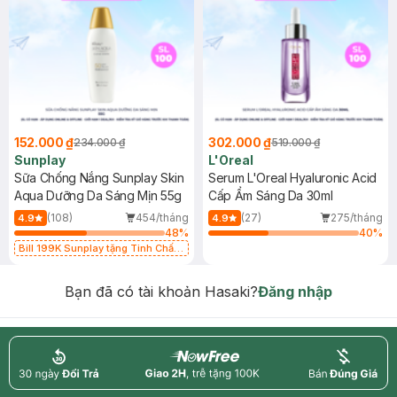
152.000 ₫
302.000 ₫
234.000 ₫
519.000 ₫
Sunplay
L'Oreal
Sữa Chống Nắng Sunplay Skin
Serum L'Oreal Hyaluronic Acid
Aqua Dưỡng Da Sáng Mịn 55g
Cấp Ẩm Sáng Da 30ml
(108)
454/tháng
(27)
275/tháng
4.9
4.9
48
%
40
%
Bill 199K Sunplay tặng Tinh Chất
Chống Nắng 7g trị giá 30K (SL có
hạn)
Bạn đã có tài khoản Hasaki?
Đăng nhập
return
nowfree
price