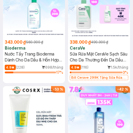
343.000 ₫
338.000 ₫
560.000 ₫
490.000 ₫
Bioderma
CeraVe
Nước Tẩy Trang Bioderma
Sữa Rửa Mặt CeraVe Sạch Sâu
Dành Cho Da Dầu & Hỗn Hợp
Cho Da Thường Đến Da Dầu
500ml
473ml
(228)
698/tháng
(116)
1.5k/tháng
4.9
4.9
17
%
3
%
Bill Cerave 299K Tặng Sữa Rửa
Mặt Cerave 30ml (SL có hạn)
-
53
%
-
42
%