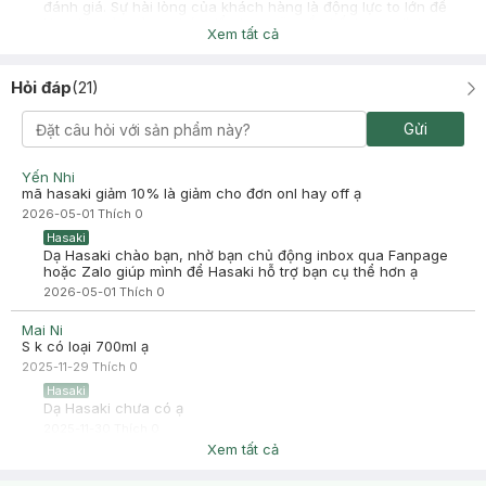
đánh giá. Sự hài lòng của khách hàng là động lực to lớn để
Hasaki ngày càng phát triển hơn nữa về chất lượng dịch vụ.
Xem tất cả
Cảm ơn bạn đã tin tưởng và mua sắm tại Hasaki!
Uyen Le
Đã mua hàng
Hỏi đáp
(
21
)
2023-11-19
Mình đã dùng qua dòng sữa tắm này của St.Ives và thấy hài
Gửi
lòng, dùng sạch, mịn da và không rít.
Yến Nhi
mã hasaki giảm 10% là giảm cho đơn onl hay off ạ
2026-05-01
Thích
0
Hasaki
Dạ Hasaki chào bạn, nhờ bạn chủ động inbox qua Fanpage
hoặc Zalo giúp mình để Hasaki hỗ trợ bạn cụ thể hơn ạ
2026-05-01
Thích
0
Mai Ni
S k có loại 700ml ạ
2025-11-29
Thích
0
Hasaki
Dạ Hasaki chưa có ạ
2025-11-30
Thích
0
Xem tất cả