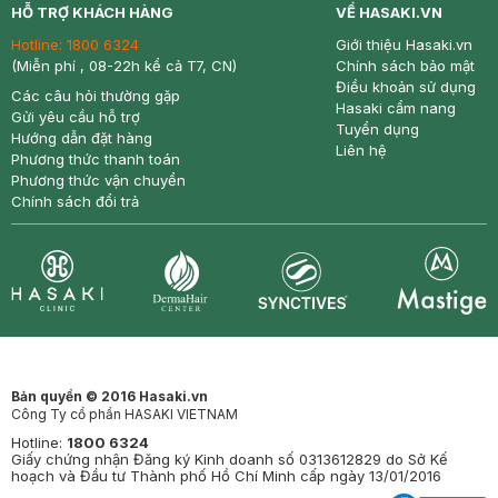
HỖ TRỢ KHÁCH HÀNG
VỀ HASAKI.VN
Hotline:
1800 6324
Giới thiệu Hasaki.vn
(Miễn phí , 08-22h kể cả T7, CN)
Chính sách bảo mật
Điều khoản sử dụng
Các câu hỏi thường gặp
Hasaki cẩm nang
Gửi yêu cầu hỗ trợ
Tuyển dụng
Hướng dẫn đặt hàng
Liên hệ
Phương thức thanh toán
Phương thức vận chuyển
Chính sách đổi trả
Synctives
Clinic
Dermahair
Mastige
Bản quyền © 2016 Hasaki.vn
Công Ty cổ phần HASAKI VIETNAM
Hotline:
1800 6324
Giấy chứng nhận Đăng ký Kinh doanh số 0313612829 do Sở Kế
hoạch và Đầu tư Thành phố Hồ Chí Minh cấp ngày 13/01/2016