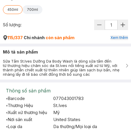
450ml
700ml
Số lượng:
115/337
Chi nhánh
còn sản phẩm
Xem thêm
Mô tả sản phẩm
Sữa Tắm St.Ives Dưỡng Da Body Wash là dòng sữa tắm đến
từ thương hiệu chăm sóc da St.Ives nổi tiếng xuất xứ từ Mỹ, với
thành phần chiết xuất từ thiên nhiên giúp làm sạch bụi bẩn, nhẹ
nhàng lấy đi tế bào chết đồng thời bổ sung các
Thông số sản phẩm
Barcode
077043001783
Thương Hiệu
St.Ives
Xuất xứ thương hiệu
Mỹ
Nơi sản xuất
United States
Loại da
Da thường/Mọi loại da