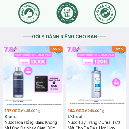
GỢI Ý DÀNH RIÊNG CHO BẠN
-
55
%
-
42
%
197.000 ₫
144.000 ₫
435.000 ₫
249.000 ₫
Klairs
L'Oreal
Nước Hoa Hồng Klairs Không
Nước Tẩy Trang L'Oreal Tươi
Mùi Cho Da Nhạy Cảm 180ml
Mát Cho Da Dầu, Hỗn Hợp