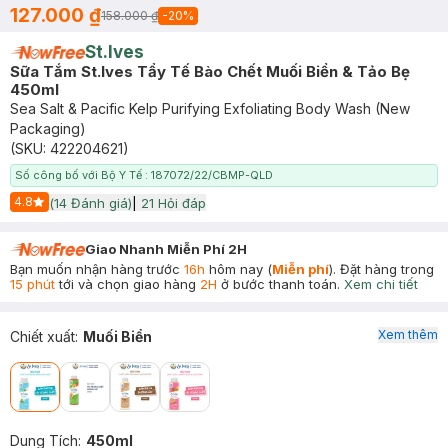
127.000 ₫
158.000 ₫
-
20
%
St.Ives
Sữa Tắm St.Ives Tẩy Tế Bào Chết Muối Biển & Tảo Bẹ
450ml
Sea Salt & Pacific Kelp Purifying Exfoliating Body Wash (New
Packaging)
(SKU:
422204621
)
Số công bố với Bộ Y Tế : 187072/22/CBMP-QLD
4.8
(
14
Đánh giá)
|
21
Hỏi đáp
Start Icon
Giao Nhanh Miễn Phí 2H
Bạn muốn nhận hàng trước
16h
hôm nay (
Miễn phí
). Đặt hàng trong
15 phút
tới và chọn giao hàng
2H
ở bước thanh toán.
Xem chi tiết
Xem thêm
Chiết xuất
:
Muối Biển
Dung Tích
:
450ml