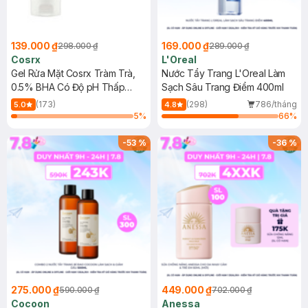
139.000 ₫
169.000 ₫
298.000 ₫
289.000 ₫
Cosrx
L'Oreal
Gel Rửa Mặt Cosrx Tràm Trà,
Nước Tẩy Trang L'Oreal Làm
0.5% BHA Có Độ pH Thấp
Sạch Sâu Trang Điểm 400ml
150ml
(173)
(298)
786/tháng
5.0
4.8
5
%
66
%
-
53
%
-
36
%
275.000 ₫
449.000 ₫
590.000 ₫
702.000 ₫
Cocoon
Anessa