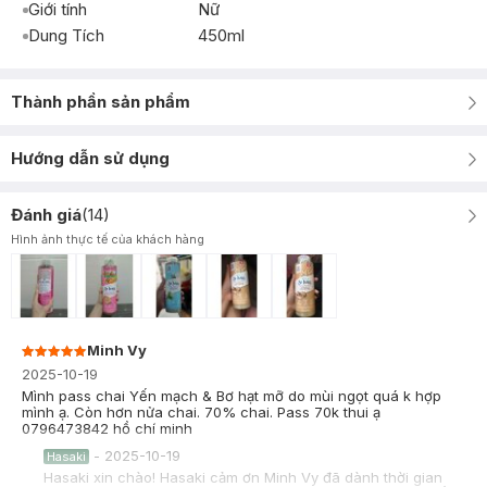
Giới tính
Nữ
Dung Tích
450ml
Thành phần sản phẩm
Hướng dẫn sử dụng
Đánh giá
(
14
)
Hình ảnh thực tế của khách hàng
Minh Vy
2025-10-19
Mình pass chai Yến mạch & Bơ hạt mỡ do mùi ngọt quá k hợp
mình ạ. Còn hơn nửa chai. 70% chai. Pass 70k thui ạ
0796473842 hồ chí minh
-
2025-10-19
Hasaki
Hasaki xin chào! Hasaki cảm ơn Minh Vy đã dành thời gian