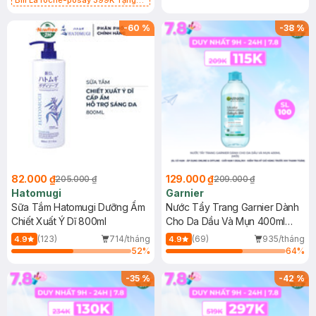
Bill La roche-posay 399K Tặng
Gel rửa mặt da dầu nhạy cảm 50ml
(SL có hạn)
-
60
%
-
38
%
82.000 ₫
129.000 ₫
205.000 ₫
209.000 ₫
Hatomugi
Garnier
Sữa Tắm Hatomugi Dưỡng Ẩm
Nước Tẩy Trang Garnier Dành
Chiết Xuất Ý Dĩ 800ml
Cho Da Dầu Và Mụn 400ml
(Mới)
(123)
714/tháng
(69)
935/tháng
4.9
4.9
52
%
64
%
-
35
%
-
42
%