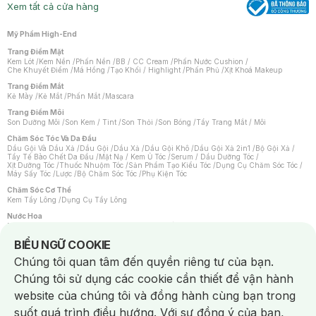
Xem tất cả cửa hàng
Mỹ Phẩm High-End
Trang Điểm Mặt
Kem Lót
/
Kem Nền
/
Phấn Nền
/
BB / CC Cream
/
Phấn Nước Cushion
/
Che Khuyết Điểm
/
Má Hồng
/
Tạo Khối / Highlight
/
Phấn Phủ
/
Xịt Khoá Makeup
Trang Điểm Mắt
Kẻ Mày
/
Kẻ Mắt
/
Phấn Mắt
/
Mascara
Trang Điểm Môi
Son Dưỡng Môi
/
Son Kem / Tint
/
Son Thỏi
/
Son Bóng
/
Tẩy Trang Mắt / Môi
Chăm Sóc Tóc Và Da Đầu
Dầu Gội Và Dầu Xả
/
Dầu Gội
/
Dầu Xả
/
Dầu Gội Khô
/
Dầu Gội Xả 2in1
/
Bộ Gội Xả
/
Tẩy Tế Bào Chết Da Đầu
/
Mặt Nạ / Kem Ủ Tóc
/
Serum / Dầu Dưỡng Tóc
/
Xịt Dưỡng Tóc
/
Thuốc Nhuộm Tóc
/
Sản Phẩm Tạo Kiểu Tóc
/
Dụng Cụ Chăm Sóc Tóc
/
Máy Sấy Tóc
/
Lược
/
Bộ Chăm Sóc Tóc
/
Phụ Kiện Tóc
Chăm Sóc Cơ Thể
Kem Tẩy Lông
/
Dụng Cụ Tẩy Lông
Nước Hoa
Nước Hoa Nữ
/
Nước Hoa Nam
/
Nước Hoa Cao Cấp
/
Xịt Thơm Toàn Thân
/
Nước Hoa Vùng Kín
Notice about cookies usage
BIỂU NGỮ COOKIE
Chăm Sóc Cá Nhân
Chúng tôi quan tâm đến quyền riêng tư của bạn.
Chống Muỗi
/
Khẩu Trang
/
Máy Massage
/
Mặt Nạ Xông Hơi
/
Nước Rửa Tay
/
Sản Phẩm Chăm Sóc Khác
/
Bàn Chải Đánh Răng
/
Bàn Chải Điện
/
Chúng tôi sử dụng các cookie cần thiết để vận hành
Hỗ Trợ Trắng Răng
/
Kem Đánh Răng
/
Máy Tăm Nước
/
Nước Súc Miệng
/
Tăm / Chỉ Nha Khoa
/
Xịt Thơm Miệng
/
Dung Dịch Vệ Sinh
/
Dưỡng Vùng Kín
/
website của chúng tôi và đồng hành cùng bạn trong
Khăn Ướt Vệ Sinh Vùng Kín
/
Băng Vệ Sinh
/
Tampon
/
Bọt Cạo Râu
/
Dao Cạo Râu
/
Máy Cạo Râu
suốt quá trình điều hướng. Với sự đồng ý của bạn,