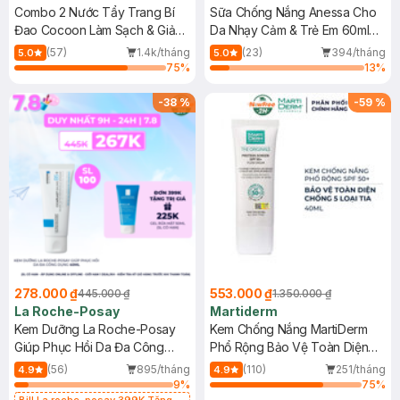
Combo 2 Nước Tẩy Trang Bí
Sữa Chống Nắng Anessa Cho
Đao Cocoon Làm Sạch & Giảm
Da Nhạy Cảm & Trẻ Em 60ml
Dầu 500ml
(Mới)
(57)
1.4k/tháng
(23)
394/tháng
5.0
5.0
75
%
13
%
-
38
%
-
59
%
278.000 ₫
553.000 ₫
445.000 ₫
1.350.000 ₫
La Roche-Posay
Martiderm
Kem Dưỡng La Roche-Posay
Kem Chống Nắng MartiDerm
Giúp Phục Hồi Da Đa Công
Phổ Rộng Bảo Vệ Toàn Diện
Dụng 40ml
40ml
(56)
895/tháng
(110)
251/tháng
4.9
4.9
9
%
75
%