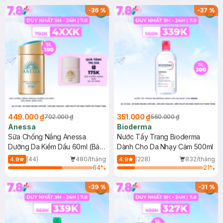
SPF 50+ 20ml (SL Có Hạn)
(SL có hạn)
-
36
%
-
37
%
449.000 ₫
351.000 ₫
702.000 ₫
560.000 ₫
Anessa
Bioderma
Sữa Chống Nắng Anessa
Nước Tẩy Trang Bioderma
Dưỡng Da Kiềm Dầu 60ml (Bản
Dành Cho Da Nhạy Cảm 500ml
Mới)
(44)
480/tháng
(228)
832/tháng
4.9
4.9
64
%
21
%
-
39
%
-
31
%