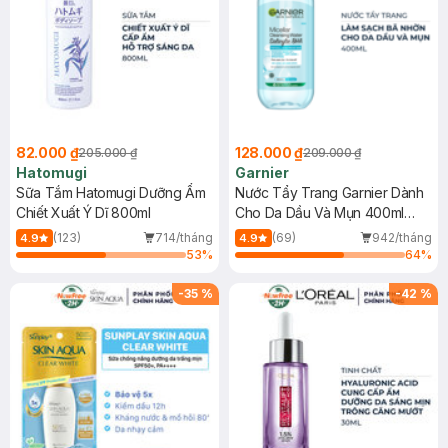
82.000 ₫
128.000 ₫
205.000 ₫
209.000 ₫
Hatomugi
Garnier
Sữa Tắm Hatomugi Dưỡng Ẩm
Nước Tẩy Trang Garnier Dành
Chiết Xuất Ý Dĩ 800ml
Cho Da Dầu Và Mụn 400ml
(Mới)
(123)
714/tháng
(69)
942/tháng
4.9
4.9
53
%
64
%
-
35
%
-
42
%