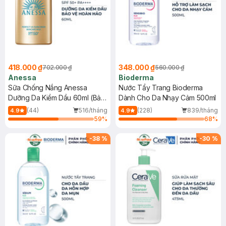
418.000 ₫
348.000 ₫
702.000 ₫
560.000 ₫
Anessa
Bioderma
Sữa Chống Nắng Anessa
Nước Tẩy Trang Bioderma
Dưỡng Da Kiềm Dầu 60ml (Bản
Dành Cho Da Nhạy Cảm 500ml
Mới)
(44)
516/tháng
(228)
839/tháng
4.9
4.9
59
%
68
%
-
38
%
-
30
%