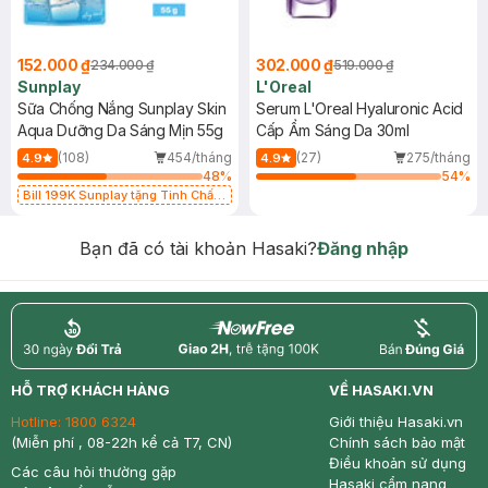
152.000 ₫
302.000 ₫
234.000 ₫
519.000 ₫
Sunplay
L'Oreal
Sữa Chống Nắng Sunplay Skin
Serum L'Oreal Hyaluronic Acid
Aqua Dưỡng Da Sáng Mịn 55g
Cấp Ẩm Sáng Da 30ml
(108)
454/tháng
(27)
275/tháng
4.9
4.9
48
%
54
%
Bill 199K Sunplay tặng Tinh Chất
Chống Nắng 7g trị giá 30K (SL có
hạn)
Bạn đã có tài khoản Hasaki?
Đăng nhập
return
nowfree
price
HỖ TRỢ KHÁCH HÀNG
VỀ HASAKI.VN
Hotline:
1800 6324
Giới thiệu Hasaki.vn
(Miễn phí , 08-22h kể cả T7, CN)
Chính sách bảo mật
Điều khoản sử dụng
Các câu hỏi thường gặp
Hasaki cẩm nang