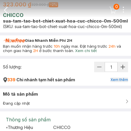
323.000 ₫
329.000 ₫
-
2
%
0
Dots
Cart Icon
CHICCO
Back Icon
sua-tam-tao-bot-chiet-xuat-hoa-cuc-chicco-0m-500ml
(SKU:
sua-tam-tao-bot-chiet-xuat-hoa-cuc-chicco-0m-500ml
)
Giao Nhanh Miễn Phí 2H
Bạn muốn nhận hàng trước
10h
ngày mai. Đặt hàng trước
24h
và
chọn giao hàng
2H
ở bước thanh toán.
Xem chi tiết
Số lượng:
339
Chi nhánh tạm hết sản phẩm
Xem thêm
Mô tả sản phẩm
Đang cập nhật
Thông số sản phẩm
Thương Hiệu
CHICCO