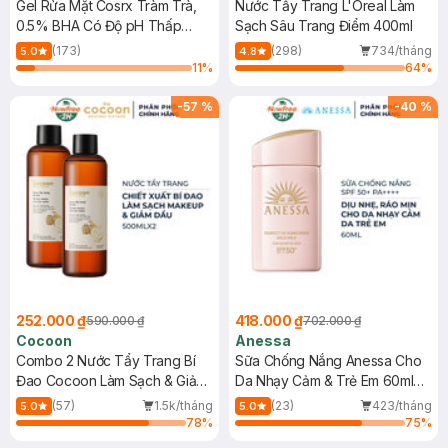
Gel Rửa Mặt Cosrx Tràm Trà,
Nước Tẩy Trang L'Oreal Làm
0.5% BHA Có Độ pH Thấp
Sạch Sâu Trang Điểm 400ml
150ml
(173)
(298)
734/tháng
5.0
4.8
11
%
64
%
-
57
%
-
40
%
252.000 ₫
418.000 ₫
590.000 ₫
702.000 ₫
Cocoon
Anessa
Combo 2 Nước Tẩy Trang Bí
Sữa Chống Nắng Anessa Cho
Đao Cocoon Làm Sạch & Giảm
Da Nhạy Cảm & Trẻ Em 60ml
Dầu 500ml
(Mới)
(57)
1.5k/tháng
(23)
423/tháng
5.0
5.0
78
%
75
%