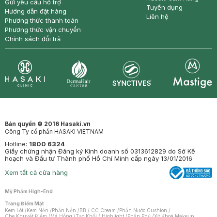
Gửi yêu cầu hỗ trợ
Tuyển dụng
Hướng dẫn đặt hàng
Liên hệ
Phương thức thanh toán
Phương thức vận chuyển
Chính sách đổi trả
Synctives
Clinic
Dermahair
Mastige
Bản quyền © 2016 Hasaki.vn
Công Ty cổ phần HASAKI VIETNAM
Hotline:
1800 6324
Giấy chứng nhận Đăng ký Kinh doanh số 0313612829 do Sở Kế
hoạch và Đầu tư Thành phố Hồ Chí Minh cấp ngày 13/01/2016
Xem tất cả cửa hàng
Mỹ Phẩm High-End
Trang Điểm Mặt
Kem Lót
/
Kem Nền
/
Phấn Nền
/
BB / CC Cream
/
Phấn Nước Cushion
/
Che Khuyết Điểm
/
Má Hồng
/
Tạo Khối / Highlight
/
Phấn Phủ
/
Xịt Khoá Makeup