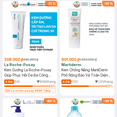
-
31
%
-
55
%
308.000 ₫
601.000 ₫
445.000 ₫
1.350.000 ₫
La Roche-Posay
Martiderm
Kem Dưỡng La Roche-Posay
Kem Chống Nắng MartiDerm
Giúp Phục Hồi Da Đa Công
Phổ Rộng Bảo Vệ Toàn Diện
Dụng 40ml
40ml
(56)
808/tháng
(110)
231/tháng
4.9
4.9
64
%
62
%
Bill La roche-posay 399K Tặng
Gel rửa mặt da dầu nhạy cảm 50ml
(SL có hạn)
-
60
%
-
39
%