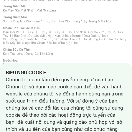
Trang Điểm Mắt
Kẻ Mày
/
Kẻ Mắt
/
Phấn Mắt
/
Mascara
Trang Điểm Môi
Son Dưỡng Môi
/
Son Kem / Tint
/
Son Thỏi
/
Son Bóng
/
Tẩy Trang Mắt / Môi
Chăm Sóc Tóc Và Da Đầu
Dầu Gội Và Dầu Xả
/
Dầu Gội
/
Dầu Xả
/
Dầu Gội Khô
/
Dầu Gội Xả 2in1
/
Bộ Gội Xả
/
Tẩy Tế Bào Chết Da Đầu
/
Mặt Nạ / Kem Ủ Tóc
/
Serum / Dầu Dưỡng Tóc
/
Xịt Dưỡng Tóc
/
Thuốc Nhuộm Tóc
/
Sản Phẩm Tạo Kiểu Tóc
/
Dụng Cụ Chăm Sóc Tóc
/
Máy Sấy Tóc
/
Lược
/
Bộ Chăm Sóc Tóc
/
Phụ Kiện Tóc
Chăm Sóc Cơ Thể
Kem Tẩy Lông
/
Dụng Cụ Tẩy Lông
Nước Hoa
Nước Hoa Nữ
/
Nước Hoa Nam
/
Nước Hoa Cao Cấp
/
Xịt Thơm Toàn Thân
/
Nước Hoa Vùng Kín
Notice about cookies usage
BIỂU NGỮ COOKIE
Chăm Sóc Cá Nhân
Chúng tôi quan tâm đến quyền riêng tư của bạn.
Chống Muỗi
/
Khẩu Trang
/
Máy Massage
/
Mặt Nạ Xông Hơi
/
Nước Rửa Tay
/
Sản Phẩm Chăm Sóc Khác
/
Bàn Chải Đánh Răng
/
Bàn Chải Điện
/
Chúng tôi sử dụng các cookie cần thiết để vận hành
Hỗ Trợ Trắng Răng
/
Kem Đánh Răng
/
Máy Tăm Nước
/
Nước Súc Miệng
/
Tăm / Chỉ Nha Khoa
/
Xịt Thơm Miệng
/
Dung Dịch Vệ Sinh
/
Dưỡng Vùng Kín
/
website của chúng tôi và đồng hành cùng bạn trong
Khăn Ướt Vệ Sinh Vùng Kín
/
Băng Vệ Sinh
/
Tampon
/
Bọt Cạo Râu
/
Dao Cạo Râu
/
Máy Cạo Râu
suốt quá trình điều hướng. Với sự đồng ý của bạn,
Vấn Đề Về Da
chúng tôi và các đối tác của chúng tôi cũng sử dụng
Da Dầu / Lỗ Chân Lông To
/
Da Khô / Mất Nước
/
Da Lão Hóa
/
Da Mụn
/
Da Nhạy Cảm / Kích Ứng
/
Da Xỉn Màu
/
Thâm / Nám / Tàn Nhang
/
cookie để theo dõi các hoạt động trực tuyến của
Quầng Thâm & Bọng Mắt
/
Sẹo
/
Viêm Da Cơ Địa
bạn, đề xuất nội dung và quảng cáo phù hợp với sở
Dụng Cụ / Phụ Kiện Chăm Sóc Da
Chat i
Bông Tẩy Trang
/
Khăn Lau Mặt Khô
/
Dụng Cụ / Máy Rửa Mặt
/
Máy Chăm Sóc Da
/
thích và ưu tiên của bạn cũng như các chức năng
Dụng Cụ Chăm Sóc Khác