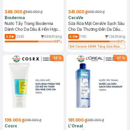
348.000 ₫
341.000 ₫
560.000 ₫
490.000 ₫
Bioderma
CeraVe
Nước Tẩy Trang Bioderma
Sữa Rửa Mặt CeraVe Sạch Sâu
Dành Cho Da Dầu & Hỗn Hợp
Cho Da Thường Đến Da Dầu
500ml
473ml
(228)
688/tháng
(116)
1.5k/tháng
4.9
4.9
68
%
84
%
Bill Cerave 299K Tặng Sữa Rửa
Mặt Cerave 30ml (SL có hạn)
-
53
%
-
37
%
139.000 ₫
181.000 ₫
298.000 ₫
289.000 ₫
Cosrx
L'Oreal