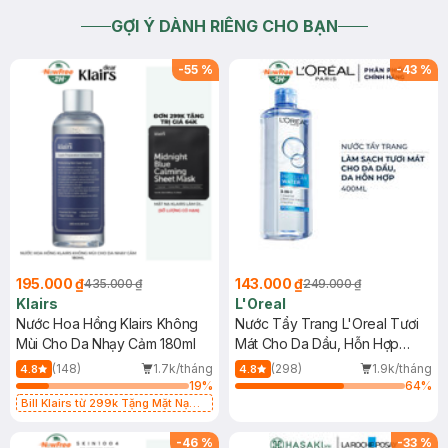
GỢI Ý DÀNH RIÊNG CHO BẠN
-
55
%
-
43
%
195.000 ₫
143.000 ₫
435.000 ₫
249.000 ₫
Klairs
L'Oreal
Nước Hoa Hồng Klairs Không
Nước Tẩy Trang L'Oreal Tươi
Mùi Cho Da Nhạy Cảm 180ml
Mát Cho Da Dầu, Hỗn Hợp
400ml
(148)
1.7k/tháng
(298)
1.9k/tháng
4.8
4.8
19
%
64
%
Bill Klairs từ 299k Tặng Mặt Nạ
Làm Dịu Da & Kiểm Soát Dầu Nhờn
25ml (SL Có Hạn)
-
46
%
-
33
%