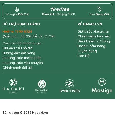
return
nowfree
price
HỖ TRỢ KHÁCH HÀNG
VỀ HASAKI.VN
Hotline:
1800 6324
Giới thiệu Hasaki.vn
(Miễn phí , 08-22h kể cả T7, CN)
Chính sách bảo mật
Điều khoản sử dụng
Các câu hỏi thường gặp
Hasaki cẩm nang
Gửi yêu cầu hỗ trợ
Tuyển dụng
Hướng dẫn đặt hàng
Liên hệ
Phương thức thanh toán
Phương thức vận chuyển
Chính sách đổi trả
Synctives
Clinic
Dermahair
Mastige
Bản quyền © 2016 Hasaki.vn