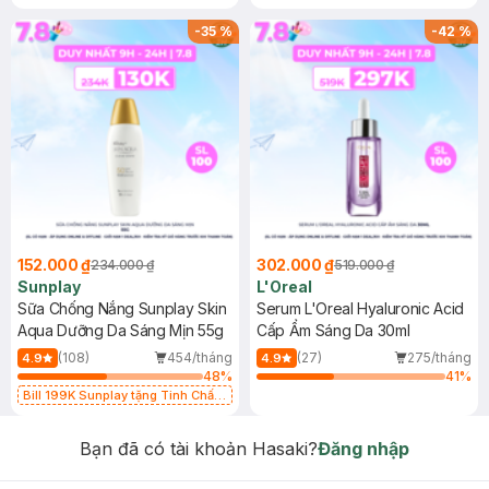
-
35
%
-
42
%
152.000 ₫
302.000 ₫
234.000 ₫
519.000 ₫
Sunplay
L'Oreal
Sữa Chống Nắng Sunplay Skin
Serum L'Oreal Hyaluronic Acid
Aqua Dưỡng Da Sáng Mịn 55g
Cấp Ẩm Sáng Da 30ml
(108)
454/tháng
(27)
275/tháng
4.9
4.9
48
%
41
%
Bill 199K Sunplay tặng Tinh Chất
Chống Nắng 7g trị giá 30K (SL có
hạn)
Bạn đã có tài khoản Hasaki?
Đăng nhập