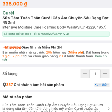
338.000 ₫
Curél
Sữa Tắm Toàn Thân Curél Cấp Ẩm Chuyên Sâu Dạng Bọt
480ml
Intensive Moisture Care Foaming Body Wash
(SKU:
422204957
)
Số công bố với Bộ Y Tế : 137660/20/CBMP-QLD
Giao Nhanh Miễn Phí 2H
Bạn muốn nhận hàng trước
20h
hôm nay (
Miễn phí
). Đặt hàng trong
1 giờ 52 phút
tới và chọn giao hàng
2H
ở bước thanh toán.
Xem chi
tiết
Số lượng:
337
Chi nhánh tạm hết sản phẩm
Xem thêm
Mô tả sản phẩm
Sữa Tắm Toàn Thân Curél Cấp Ẩm Chuyên Sâu Dạng Bọt 480ml
là dòng sữa tắm đến từ thương hiệu mỹ phẩm Curél thuộc tập