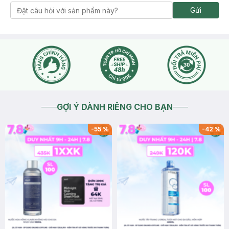
Gửi
GỢI Ý DÀNH RIÊNG CHO BẠN
-
55
%
-
42
%