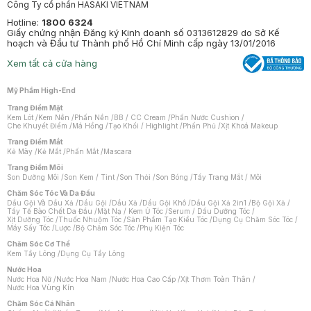
Công Ty cổ phần HASAKI VIETNAM
Hotline:
1800 6324
Giấy chứng nhận Đăng ký Kinh doanh số 0313612829 do Sở Kế
hoạch và Đầu tư Thành phố Hồ Chí Minh cấp ngày 13/01/2016
Xem tất cả cửa hàng
Mỹ Phẩm High-End
Trang Điểm Mặt
Kem Lót
/
Kem Nền
/
Phấn Nền
/
BB / CC Cream
/
Phấn Nước Cushion
/
Che Khuyết Điểm
/
Má Hồng
/
Tạo Khối / Highlight
/
Phấn Phủ
/
Xịt Khoá Makeup
Trang Điểm Mắt
Kẻ Mày
/
Kẻ Mắt
/
Phấn Mắt
/
Mascara
Trang Điểm Môi
Son Dưỡng Môi
/
Son Kem / Tint
/
Son Thỏi
/
Son Bóng
/
Tẩy Trang Mắt / Môi
Chăm Sóc Tóc Và Da Đầu
Dầu Gội Và Dầu Xả
/
Dầu Gội
/
Dầu Xả
/
Dầu Gội Khô
/
Dầu Gội Xả 2in1
/
Bộ Gội Xả
/
Tẩy Tế Bào Chết Da Đầu
/
Mặt Nạ / Kem Ủ Tóc
/
Serum / Dầu Dưỡng Tóc
/
Xịt Dưỡng Tóc
/
Thuốc Nhuộm Tóc
/
Sản Phẩm Tạo Kiểu Tóc
/
Dụng Cụ Chăm Sóc Tóc
/
Máy Sấy Tóc
/
Lược
/
Bộ Chăm Sóc Tóc
/
Phụ Kiện Tóc
Chăm Sóc Cơ Thể
Kem Tẩy Lông
/
Dụng Cụ Tẩy Lông
Nước Hoa
Nước Hoa Nữ
/
Nước Hoa Nam
/
Nước Hoa Cao Cấp
/
Xịt Thơm Toàn Thân
/
Nước Hoa Vùng Kín
Chăm Sóc Cá Nhân