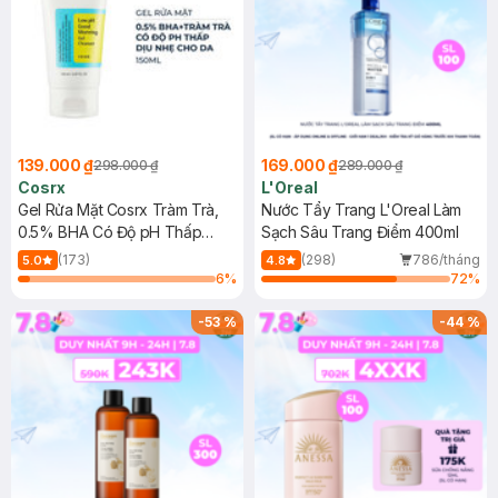
139.000 ₫
169.000 ₫
298.000 ₫
289.000 ₫
Cosrx
L'Oreal
Gel Rửa Mặt Cosrx Tràm Trà,
Nước Tẩy Trang L'Oreal Làm
0.5% BHA Có Độ pH Thấp
Sạch Sâu Trang Điểm 400ml
150ml
(173)
(298)
786/tháng
5.0
4.8
6
%
72
%
-
53
%
-
44
%