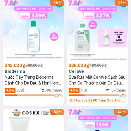
-
39
%
-
31
%
343.000 ₫
338.000 ₫
560.000 ₫
490.000 ₫
Bioderma
CeraVe
Nước Tẩy Trang Bioderma
Sữa Rửa Mặt CeraVe Sạch Sâu
Dành Cho Da Dầu & Hỗn Hợp
Cho Da Thường Đến Da Dầu
500ml
473ml
(228)
698/tháng
(116)
1.5k/tháng
4.9
4.9
25
%
31
%
Bill Cerave 299K Tặng Sữa Rửa
Mặt Cerave 30ml (SL có hạn)
-
53
%
-
42
%