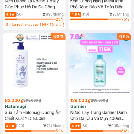
Kem Dưỡng La Roche-Posay
Kem Chống Nắng MartiDerm
Giúp Phục Hồi Da Đa Công
Phổ Rộng Bảo Vệ Toàn Diện
Dụng 40ml
40ml
(56)
895/tháng
(110)
251/tháng
4.9
4.9
25
%
75
%
Bill La roche-posay 399K Tặng
Gel rửa mặt da dầu nhạy cảm 50ml
(SL có hạn)
-
60
%
-
38
%
82.000 ₫
129.000 ₫
205.000 ₫
209.000 ₫
Hatomugi
Garnier
Sữa Tắm Hatomugi Dưỡng Ẩm
Nước Tẩy Trang Garnier Dành
Chiết Xuất Ý Dĩ 800ml
Cho Da Dầu Và Mụn 400ml
(Mới)
(123)
714/tháng
(69)
935/tháng
4.9
4.9
52
%
64
%