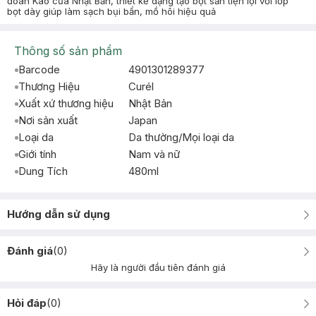
đoàn Kao của Nhật Bản, thiết kế dạng tạo bọt sẵn tiện lợi với lớp
bọt dày giúp làm sạch bụi bẩn, mồ hôi hiệu quả
Thông số sản phẩm
Barcode
4901301289377
Thương Hiệu
Curél
Xuất xứ thương hiệu
Nhật Bản
Nơi sản xuất
Japan
Loại da
Da thường/Mọi loại da
Giới tính
Nam và nữ
Dung Tích
480ml
Hướng dẫn sử dụng
Đánh giá
(
0
)
Hãy là người đầu tiên đánh giá
Hỏi đáp
(
0
)