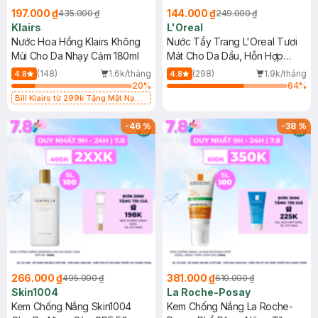
197.000 ₫
144.000 ₫
435.000 ₫
249.000 ₫
Klairs
L'Oreal
Nước Hoa Hồng Klairs Không
Nước Tẩy Trang L'Oreal Tươi
Mùi Cho Da Nhạy Cảm 180ml
Mát Cho Da Dầu, Hỗn Hợp
400ml
(148)
1.6k/tháng
(298)
1.9k/tháng
4.8
4.8
20
%
64
%
Bill Klairs từ 299k Tặng Mặt Nạ
Làm Dịu Da & Kiểm Soát Dầu Nhờn
25ml (SL Có Hạn)
-
46
%
-
38
%
266.000 ₫
381.000 ₫
495.000 ₫
610.000 ₫
Skin1004
La Roche-Posay
Kem Chống Nắng Skin1004
Kem Chống Nắng La Roche-