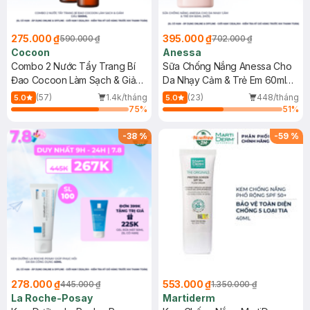
275.000 ₫
395.000 ₫
590.000 ₫
702.000 ₫
Cocoon
Anessa
Combo 2 Nước Tẩy Trang Bí
Sữa Chống Nắng Anessa Cho
Đao Cocoon Làm Sạch & Giảm
Da Nhạy Cảm & Trẻ Em 60ml
Dầu 500ml
(Mới)
(57)
1.4k/tháng
(23)
448/tháng
5.0
5.0
75
%
51
%
-
38
%
-
59
%
278.000 ₫
553.000 ₫
445.000 ₫
1.350.000 ₫
La Roche-Posay
Martiderm