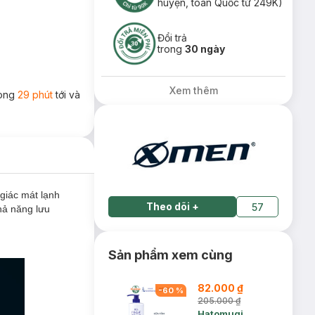
huyện, toàn Quốc từ 249K)
Đổi trả
trong
30 ngày
Xem thêm
rong
29 phút
tới và
giác mát lạnh
Theo dõi
+
57
hả năng lưu
Sản phẩm xem cùng
82.000 ₫
-
60
%
205.000 ₫
Hatomugi