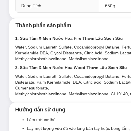
Công thức Sạch sâu Mát lạnh, không lo nhờn rít.
Dung Tích
650g
Thành phần sản phẩm
1. Sữa Tắm X-Men Nước Hoa Fire Thơm Lâu Sạch Sâu
Water, Sodium Laureth Sulfate, Cocamidopropyl Betaine, Per
Kernelamide DEA, Glycol Distearate, Citric Acid, Sodium Lac
Methylchloroisothiazolinone, Methylisothiazolinone.
2. Sữa Tắm X-Men Nước Hoa Wood Thơm Lâu Sạch Sâu
Water, Sodium Laureth Sulfate, Cocamidopropyl Betaine, Per
Distearate, Palm Kernelamide, DEA, Citric acid, Sodium Lac
Cumenesulfonate,
Methylchloroisothiazolinone, Methylisothiazolinone, CI 19140,
Hướng dẫn sử dụng
Làm ướt cơ thể.
Lấy một lượng vừa đủ vào lòng bàn tay hoặc bông tắm,