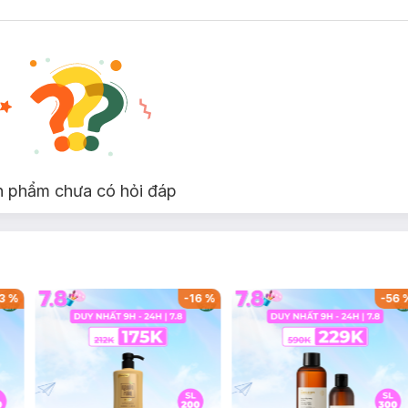
c mát lạnh, không lo nhờn rít.
t hợp từ Blackcurrrant & Patchoulli đem lại mùi hương nam tính, m
, thơm lâu khắp cơ thể cho bạn tự tin suốt ngày dài.
 phóng khoáng của Xạ Hương & Gỗ Tuyết Tùng đem lại cảm giác tươi mớ
n phẩm chưa có hỏi đáp
3
%
-
16
%
-
56
c mát lạnh, không lo nhờn rít.
t hợp từ xạ hương và gỗ tuyết tùng đem lại mùi hương nam tính, p
, thơm lâu khắp cơ thể cho bạn tự tin suốt ngày dài.