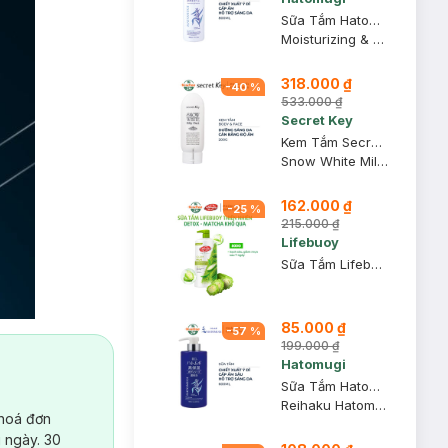
Sữa Tắm Hatomugi Dưỡng Ẩm Chiết Xuất Ý Dĩ 800ml
Moisturizing & Washing The Body Soap
318.000 ₫
-
40
%
533.000 ₫
Secret Key
Kem Tắm Secret Key Dưỡng Sáng Da Mặt Và Cơ Thể 200g
Snow White Milky Pack
162.000 ₫
-
25
%
215.000 ₫
Lifebuoy
Sữa Tắm Lifebuoy Detox Matcha & Khổ Qua 800g
85.000 ₫
-
57
%
199.000 ₫
Hatomugi
Sữa Tắm Hatomugi Cấp Ẩm Sâu, Hỗ Trợ Sáng Da 600ml
Reihaku Hatomugi High Moisturizing Body Soap
 hoá đơn
 ngày. 30