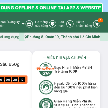
0
nhập
/
Đăng ký
Hệ thống
Bảo
Hỗ trợ
User Icon
Store Icon
Warranty Icon
Phone Icon
Cart I
oản
cửa hàng
hành
khách hàng
ải ứng dụng
Phường 8, Quận 10, Thành phố Hồ Chí Minh
Map icon
MIỄN PHÍ VẬN CHUYỂN
 Sâu 650g
Giao Nhanh Miễn Phí 2H.
Trễ tặng 100K
:
:
:
0
00
28
16
Hasaki đền bù
100%
hãng
đền bù
100%
nếu phát hiện
hàng giả
Giao Hàng Miễn Phí
(từ
90K tại 60 Tỉnh Thành trừ