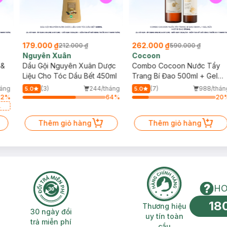
 rửa kỹ với nước.
179.000 ₫
262.000 ₫
212.000 ₫
590.000 ₫
Nguyên Xuân
Cocoon
 &
Dầu Gội Nguyên Xuân Dược
Combo Cocoon Nước Tẩy
Liệu Cho Tóc Dầu Bết 450ml
Trang Bí Đao 500ml + Gel
Rửa Mặt Bí Đao 310ml
háng
(3)
244/tháng
(7)
988/thán
5.0
5.0
32
%
64
%
20
Thêm giỏ hàng
Thêm giỏ hàng
g
HO
18
n phí 2H
30 ngày đổi trả miễn phí
Thương hiệu uy 
Thương hiệu
30 ngày đổi
uy tín toàn
trả miễn phí
cầu