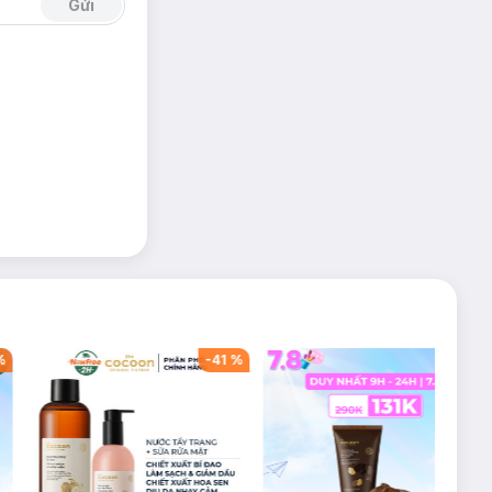
Gửi
ạnh mẽ.
i, tích cực suốt
%
-
41
%
-
52
%
hóng khoáng.