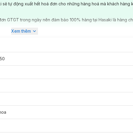
ki sẽ tự động xuất hết hoá đơn cho những hàng hoá mà khách hàng 
đơn GTGT trong ngày nên đảm bảo 100% hàng tại Hasaki là hàng ch
Xem thêm
50
ùi hương cho phái mạnh lựa chọn:
 650g
hoa
u 650g
h mẽ của Blackcurrrant & Patchoulli đem lại cảm giác tươi mới, tích c