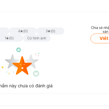
Chia sẻ nh
)
4
(
0
)
3
(
0
)
sản
Viết
1
(
0
)
Có hình ảnh
hẩm này chưa có đánh giá