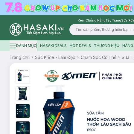
Kem Chống Nắng
Tẩy Trang
Sữa Rửa
Logo
DANH MỤC
HASAKI DEALS
HOT DEALS
THƯƠNG HIỆU
HÀNG 
Hamburger icon
Trang chủ
Sức Khỏe - Làm Đẹp
Chăm Sóc Cơ Thể
Sữa 