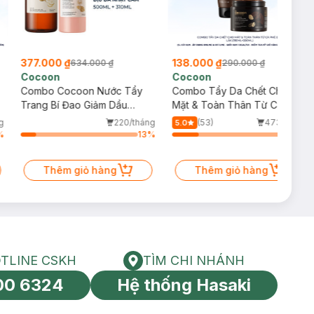
377.000 ₫
138.000 ₫
634.000 ₫
290.000 ₫
Cocoon
Cocoon
Combo Cocoon Nước Tẩy
Combo Tẩy Da Chết Cho
Trang Bí Đao Giảm Dầu
Mặt & Toàn Thân Từ Cà Phê
500ml + Sữa Rửa Mặt Sen
Đắk Lắk (150ml+200ml)
g
220/tháng
(53)
473/tháng
5.0
Hậu Giang Dịu Da Nhạy Cảm
%
13
%
23
%
310ml
Thêm giỏ hàng
Thêm giỏ hàng
TLINE CSKH
TÌM CHI NHÁNH
HOTLINE CSKH
Tìm chi nhánh
00 6324
Hệ thống Hasaki
tín toàn cầu