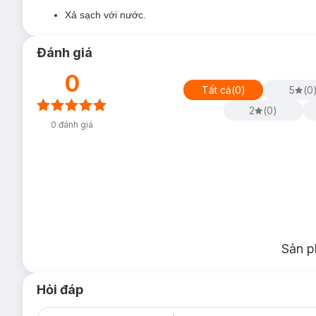
Xả sạch với nước.
Đánh giá
0
Tất cả
(
0
)
5
(
0
2
(
0
)
0
đánh giá
Sản p
Hỏi đáp