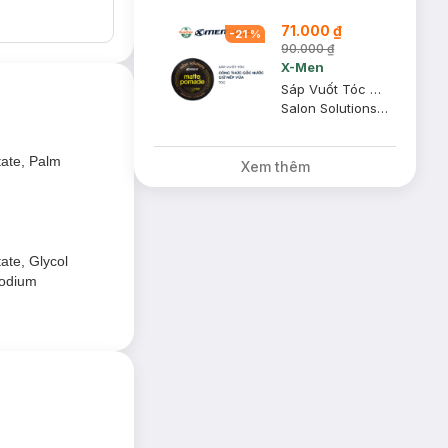
71.000 ₫
-
21
%
90.000 ₫
X-Men
Sáp Vuốt Tóc X-Men Công Thức Gốc Nước & Giữ Nếp 8H 70g
Salon Solutions Matte Pomade
ate, Palm
Xem thêm
ate, Glycol
Sodium