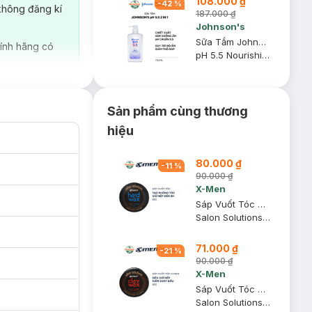
108.000 ₫
-
42
%
không đăng kí
187.000 ₫
Johnson's
Sữa Tắm Johnson's Adult 2 Trong 1 Cấp Ẩm Cho Người Lớn 750ml
ính hãng có
pH 5.5 Nourishing Body Wash With Moisturizers
Sản phẩm cùng thương
hiệu
80.000 ₫
-
11
%
90.000 ₫
X-Men
Sáp Vuốt Tóc X-Men Tạo Phồng & Giữ Nếp 8H 65g
Salon Solutions Hard Wax
71.000 ₫
-
21
%
90.000 ₫
X-Men
Sáp Vuốt Tóc X-Men 8H Siêu Giữ Nếp & Kiềm Dầu 65g
Salon Solutions Clay Wax
ực suốt ngày dài.