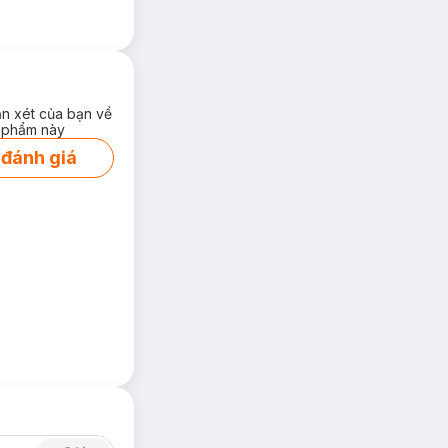
ận xét của bạn về
 phẩm này
 đánh giá