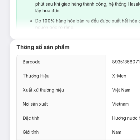
phút sau khi giao hàng thành công, hệ thống Hasa
lấy hoá đơn.
Do
100%
hàng hóa bán ra đều được xuất hết hóa 
nguồn gốc rõ ràng.
Thông số sản phẩm
Barcode
89351368071
Thương Hiệu
X-Men
Xuất xứ thương hiệu
Việt Nam
Sữa tắm nước hoa X-Men
hiện đã có mặt tại
Hasaki
với 2 m
Nơi sản xuất
Vietnam
Sữa Tắm
Nước Hoa
X-Men Fire Thơm Lâu Sạch Sâu
Đặc tính
Hương nước 
Sữa Tắm
Nước Hoa
X-Men Wood Thơm Lâu Sạch Sâ
1.
Sữa Tắm
Nước Hoa
X-Men Fire
Giới tính
Nam
Sữa Tắm Nước Hoa X-Men Fire
với chất hương nam tính, mạn