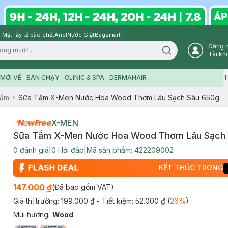
 Mặt
Tẩy tế bào chết
Ariel
Nước Giặt
Bagsmart
Đăng 
Search icon
Tài kh
T
MỚI VỀ
BÁN CHẠY
CLINIC & SPA
DERMAHAIR
Tắm
Sữa Tắm X-Men Nước Hoa Wood Thơm Lâu Sạch Sâu 650g
X-MEN
Sữa Tắm X-Men Nước Hoa Wood Thơm Lâu Sạch
0
đánh giá
|
0
Hỏi đáp
|
Mã sản phẩm:
422209002
KẾT THÚC TRONG
147.000 ₫
(Đã bao gồm VAT)
Giá thị trường:
199.000 ₫
- Tiết kiệm:
52.000 ₫
(
26
%
)
Mùi hương
:
Wood