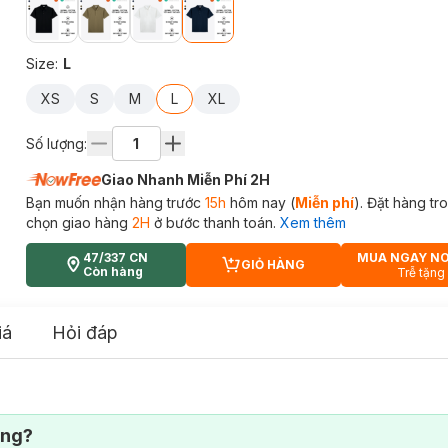
Size
:
L
XS
S
M
L
XL
Số lượng:
Giao Nhanh Miễn Phí 2H
Bạn muốn nhận hàng trước
15h
hôm nay (
Miễn phí
). Đặt hàng t
chọn giao hàng
2H
ở bước thanh toán.
Xem thêm
47/337 CN
MUA NGAY N
GIỎ HÀNG
CART PLUS ICON
Còn hàng
Trễ tặng
iá
Hỏi đáp
ông?