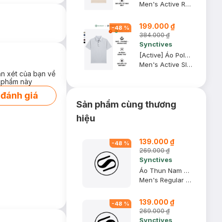
Men's Active Regular Fit Polo Shirt
199.000 ₫
-
48
%
384.000 ₫
Synctives
[Active] Áo Polo Nam Synctives Slim Fit, Xám Army, S - SMPO0013
Men's Active Slim Fit Polo Shirt
ận xét của bạn về
 phẩm này
 đánh giá
Sản phẩm cùng thương
hiệu
139.000 ₫
-
48
%
269.000 ₫
Synctives
Áo Thun Nam Regular Fit, Xanh Navy, 2XL - CMTS0028
Men's Regular Fit T-shirt
139.000 ₫
-
48
%
269.000 ₫
Synctives