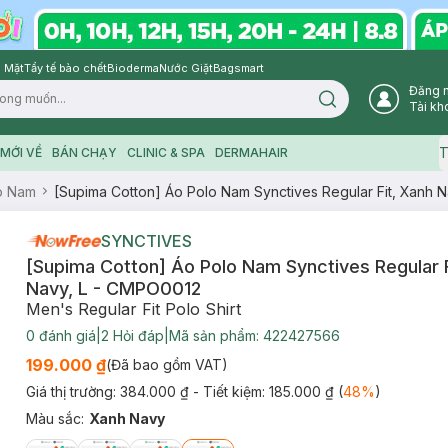
 Mặt
Tẩy tế bào chết
Bioderma
Nước Giặt
Bagsmart
Đăng 
Search icon
Tài kh
T
MỚI VỀ
BÁN CHẠY
CLINIC & SPA
DERMAHAIR
o Nam
[Supima Cotton] Áo Polo Nam Synctives Regular Fit, Xanh 
SYNCTIVES
[Supima Cotton] Áo Polo Nam Synctives Regular F
Navy, L - CMPO0012
Men's Regular Fit Polo Shirt
0
đánh giá
|
2
Hỏi đáp
|
Mã sản phẩm:
422427566
199.000 ₫
(Đã bao gồm VAT)
Giá thị trường:
384.000 ₫
- Tiết kiệm:
185.000 ₫
(
48
%
)
Màu sắc
:
Xanh Navy