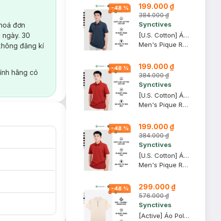
199.000 ₫
-
48
%
384.000 ₫
Synctives
 hoá đơn
 ngày. 30
[U.S. Cotton] Áo Polo Nam Synctives Regular Fit, Xanh Ðen, XL - CMPO0008
Men's Pique Regular Fit Classic Polo Shirt
không đăng kí
199.000 ₫
-
48
%
ính hãng có
384.000 ₫
Synctives
[U.S. Cotton] Áo Polo Nam Synctives Regular Fit, Ðỏ, L - CMPO0008
Men's Pique Regular Fit Classic Polo Shirt
199.000 ₫
-
48
%
384.000 ₫
Synctives
[U.S. Cotton] Áo Polo Nam Synctives Regular Fit, Ðỏ, 2XL - CMPO0008
Men's Pique Regular Fit Classic Polo Shirt
299.000 ₫
-
48
%
576.000 ₫
Synctives
[Active] Áo Polo Nam Synctives Regular Fit, Be Xám, XL - SMPO0009