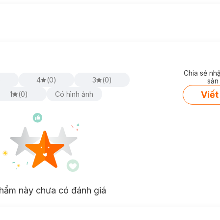
Chia sẻ nh
)
4
(
0
)
3
(
0
)
sản
Viết
1
(
0
)
Có hình ảnh
hẩm này chưa có đánh giá