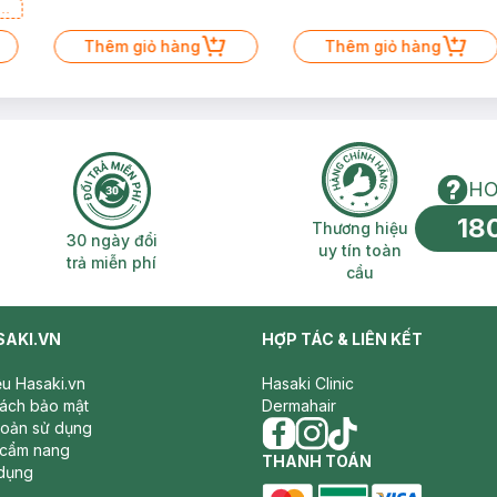
a
Thêm giỏ hàng
Thêm giỏ hàng
HO
18
n phí 2H
30 ngày đổi trả miễn phí
Thương hiệu uy 
Thương hiệu
30 ngày đổi
uy tín toàn
trả miễn phí
cầu
SAKI.VN
HỢP TÁC & LIÊN KẾT
iệu Hasaki.vn
Hasaki Clinic
sách bảo mật
Dermahair
hoản sử dụng
 cẩm nang
facebook
THANH TOÁN
instagram
tiktok
dụng