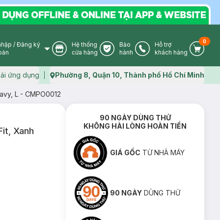
0
nhập
/
Đăng ký
Hệ thống
Bảo
Hỗ trợ
User Icon
Store Icon
Warranty Icon
Phone Icon
Cart I
oản
cửa hàng
hành
khách hàng
ải ứng dụng
Phường 8, Quận 10, Thành phố Hồ Chí Minh
Map icon
Navy, L - CMPO0012
90 NGÀY DÙNG THỬ
KHÔNG HÀI LÒNG HOÀN TIỀN
it, Xanh
GIÁ GỐC
TỪ NHÀ MÁY
90 NGÀY
DÙNG THỬ