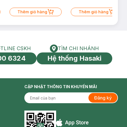
Thêm giỏ hàng
Thêm giỏ hàng
TLINE CSKH
TÌM CHI NHÁNH
HOTLINE CSKH
Tìm chi nhánh
00 6324
Hệ thống Hasaki
tín toàn cầu
CẬP NHẬT THÔNG TIN KHUYẾN MÃI
Đăng ký