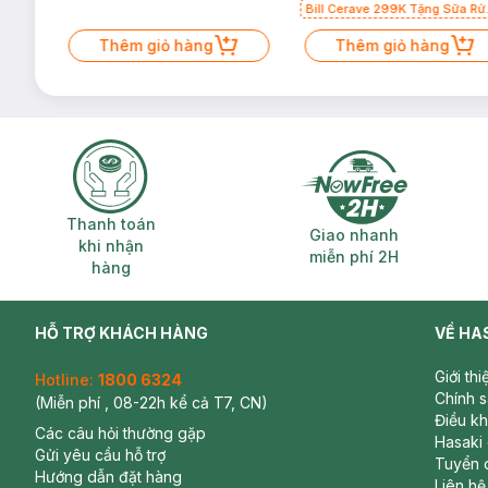
Bill Cerave 299K Tặng Sữa Rử
Mặt Cerave 30ml (SL có hạn)
Thêm giỏ hàng
Thêm giỏ hàng
Thanh toán khi nhận hàng
Giao nhanh miễ
Thanh toán
Giao nhanh
khi nhận
miễn phí 2H
hàng
HỖ TRỢ KHÁCH HÀNG
VỀ HA
Giới th
Hotline:
1800 6324
Chính 
(Miễn phí , 08-22h kể cả T7, CN)
Điều k
Các câu hỏi thường gặp
Hasaki
Gửi yêu cầu hỗ trợ
Tuyển 
Hướng dẫn đặt hàng
Liên hệ