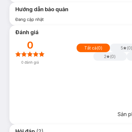
Hướng dẫn bảo quản
Đang cập nhật
Đánh giá
0
Tất cả
(
0
)
5
(
0
2
(
0
)
0
đánh giá
Sản p
Hỏi đáp
(2)