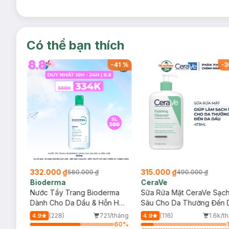
Có thể bạn thích
-
41
%
-
41
%
-
3
332.000 ₫
315.000 ₫
560.000 ₫
490.000 ₫
Bioderma
CeraVe
rma
Nước Tẩy Trang Bioderma
Sữa Rửa Mặt CeraVe Sạc
m
Dành Cho Da Dầu & Hỗn Hợp
Sâu Cho Da Thường Đến 
500ml
Dầu 473ml
/tháng
(228)
721/tháng
(116)
1.6k/t
4.9
4.9
80
%
60
%