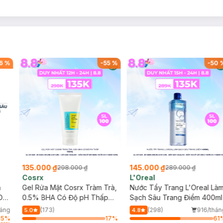
6
%
-
55
%
-
50
135.000 ₫
145.000 ₫
298.000 ₫
289.000 ₫
Cosrx
L'Oreal
h
Gel Rửa Mặt Cosrx Tràm Trà,
Nước Tẩy Trang L'Oreal Là
Da
0.5% BHA Có Độ pH Thấp
Sạch Sâu Trang Điểm 400ml
150ml
háng
(173)
(298)
916/thán
5.0
4.8
15
%
17
%
61