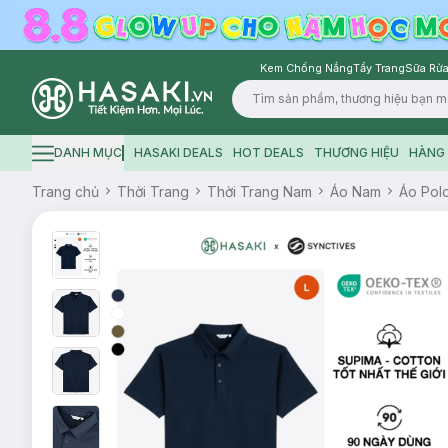
Kem Chống Nắng
Tẩy Trang
Sữa Rửa
Logo
DANH MỤC
HASAKI DEALS
HOT DEALS
THƯƠNG HIỆU
HÀNG 
Hamburger icon
Trang chủ
Thời Trang
Thời Trang Nam
Áo Nam
Áo Pol