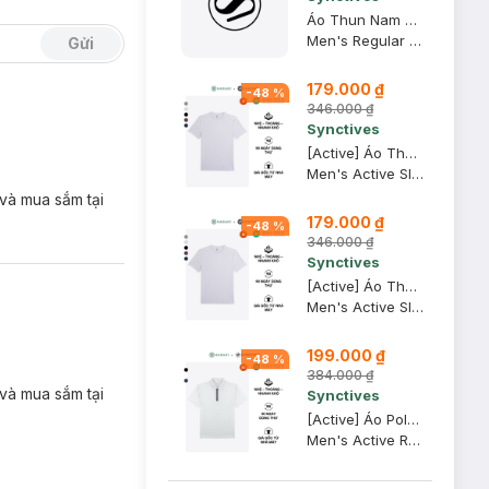
Áo Thun Nam Regular Fit, Xanh Khói, XS - CMTS0028
Men's Regular Fit T-shirt
Gửi
179.000 ₫
-
48
%
346.000 ₫
Synctives
[Active] Áo Thun Nam Synctives Slim Fit, Xám Army, S - SMTS0007
Men's Active Slim Fit T-shirt
 và mua sắm tại
179.000 ₫
-
48
%
346.000 ₫
Synctives
[Active] Áo Thun Nam Synctives Slim Fit, Xám Army, M - SMTS0007
Men's Active Slim Fit T-shirt
199.000 ₫
-
48
%
384.000 ₫
 và mua sắm tại
Synctives
[Active] Áo Polo Nam Synctives Regular Fit, Trắng, XS - SMPO0020
Men's Active Regular Fit Polo Shirt