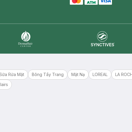
master card
ATM card
visa card
Synctives
Dermahair
Sữa Rửa Mặt
Bông Tẩy Trang
Mặt Nạ
LOREAL
LA ROC
lairs