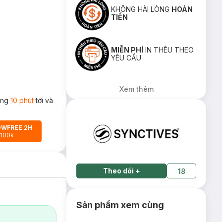
KHÔNG HÀI LÒNG
HOÀN
TIỀN
MIỄN PHÍ
IN THÊU THEO
YÊU CẦU
Xem thêm
rong
10 phút
tới và
OWFREE 2H
 100k
Theo dõi
+
18
Sản phẩm xem cùng