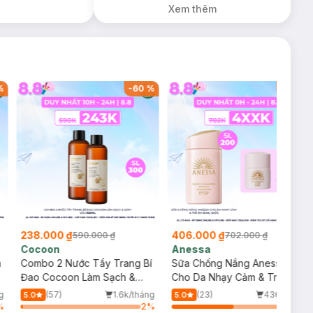
Xem thêm
%
-
60
%
-
42
%
238.000 ₫
406.000 ₫
590.000 ₫
702.000 ₫
Cocoon
Anessa
m
Combo 2 Nước Tẩy Trang Bí
Sữa Chống Nắng Anessa
Đao Cocoon Làm Sạch &
Cho Da Nhạy Cảm & Trẻ Em
Giảm Dầu 500ml
60ml (Mới)
g
(57)
1.6k/tháng
(23)
436/tháng
5.0
5.0
%
2
%
54
%