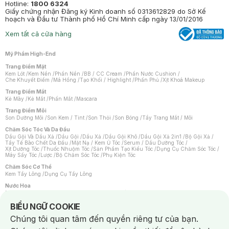
Hotline:
1800 6324
Giấy chứng nhận Đăng ký Kinh doanh số 0313612829 do Sở Kế
hoạch và Đầu tư Thành phố Hồ Chí Minh cấp ngày 13/01/2016
Xem tất cả cửa hàng
Mỹ Phẩm High-End
Trang Điểm Mặt
Kem Lót
/
Kem Nền
/
Phấn Nền
/
BB / CC Cream
/
Phấn Nước Cushion
/
Che Khuyết Điểm
/
Má Hồng
/
Tạo Khối / Highlight
/
Phấn Phủ
/
Xịt Khoá Makeup
Trang Điểm Mắt
Kẻ Mày
/
Kẻ Mắt
/
Phấn Mắt
/
Mascara
Trang Điểm Môi
Son Dưỡng Môi
/
Son Kem / Tint
/
Son Thỏi
/
Son Bóng
/
Tẩy Trang Mắt / Môi
Chăm Sóc Tóc Và Da Đầu
Dầu Gội Và Dầu Xả
/
Dầu Gội
/
Dầu Xả
/
Dầu Gội Khô
/
Dầu Gội Xả 2in1
/
Bộ Gội Xả
/
Tẩy Tế Bào Chết Da Đầu
/
Mặt Nạ / Kem Ủ Tóc
/
Serum / Dầu Dưỡng Tóc
/
Xịt Dưỡng Tóc
/
Thuốc Nhuộm Tóc
/
Sản Phẩm Tạo Kiểu Tóc
/
Dụng Cụ Chăm Sóc Tóc
/
Máy Sấy Tóc
/
Lược
/
Bộ Chăm Sóc Tóc
/
Phụ Kiện Tóc
Chăm Sóc Cơ Thể
Kem Tẩy Lông
/
Dụng Cụ Tẩy Lông
Nước Hoa
Nước Hoa Nữ
/
Nước Hoa Nam
/
Nước Hoa Cao Cấp
/
Xịt Thơm Toàn Thân
/
Nước Hoa Vùng Kín
Notice about cookies usage
BIỂU NGỮ COOKIE
Chăm Sóc Cá Nhân
Chúng tôi quan tâm đến quyền riêng tư của bạn.
Chống Muỗi
/
Khẩu Trang
/
Máy Massage
/
Mặt Nạ Xông Hơi
/
Nước Rửa Tay
/
Sản Phẩm Chăm Sóc Khác
/
Bàn Chải Đánh Răng
/
Bàn Chải Điện
/