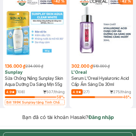
-
42
%
-
42
%
136.000 ₫
302.000 ₫
234.000 ₫
519.000 ₫
Sunplay
L'Oreal
Sữa Chống Nắng Sunplay Skin
Serum L'Oreal Hyaluronic Acid
Aqua Dưỡng Da Sáng Mịn 55g
Cấp Ẩm Sáng Da 30ml
(108)
507/tháng
(27)
275/tháng
4.9
4.9
58
%
46
%
Bill 199K Sunplay tặng Tinh Chất
Chống Nắng 7g trị giá 30K (SL có
hạn)
Bạn đã có tài khoản Hasaki?
Đăng nhập