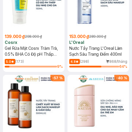
139.000 ₫
153.000 ₫
298.000 ₫
289.000 ₫
Cosrx
L'Oreal
Gel Rửa Mặt Cosrx Tràm Trà,
Nước Tẩy Trang L'Oreal Làm
0.5% BHA Có Độ pH Thấp
Sạch Sâu Trang Điểm 400ml
150ml
(173)
(298)
868/tháng
5.0
4.8
9
%
64
%
-
57
%
-
40
%