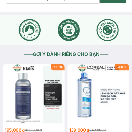
GỢI Ý DÀNH RIÊNG CHO BẠN
-
55
%
-
44
%
195.000 ₫
139.000 ₫
435.000 ₫
249.000 ₫