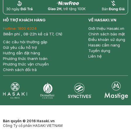
return
nowfree
price
HỖ TRỢ KHÁCH HÀNG
VỀ HASAKI.VN
Hotline:
1800 6324
Giới thiệu Hasaki.vn
(Miễn phí , 08-22h kể cả T7, CN)
Chính sách bảo mật
Điều khoản sử dụng
Các câu hỏi thường gặp
Hasaki cẩm nang
Gửi yêu cầu hỗ trợ
Tuyển dụng
Hướng dẫn đặt hàng
Liên hệ
Phương thức thanh toán
Phương thức vận chuyển
Chính sách đổi trả
Synctives
Clinic
Dermahair
Mastige
Bản quyền © 2016 Hasaki.vn
Công Ty cổ phần HASAKI VIETNAM