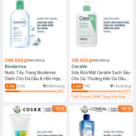
348.000 ₫
341.000 ₫
560.000 ₫
490.000 ₫
Bioderma
CeraVe
Nước Tẩy Trang Bioderma
Sữa Rửa Mặt CeraVe Sạch Sâu
Dành Cho Da Dầu & Hỗn Hợp
Cho Da Thường Đến Da Dầu
500ml
473ml
(228)
688/tháng
(116)
1.5k/tháng
4.9
4.9
29
%
33
%
Bill Cerave 299K Tặng Sữa Rửa
Mặt Cerave 30ml (SL có hạn)
-
53
%
-
47
%