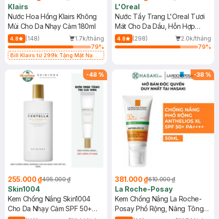
Klairs
L'Oreal
Nước Hoa Hồng Klairs Không
Nước Tẩy Trang L'Oreal Tươi
Mùi Cho Da Nhạy Cảm 180ml
Mát Cho Da Dầu, Hỗn Hợp
400ml
(148)
1.7k/tháng
(298)
2.0k/tháng
4.8
4.8
79
%
79
%
Bill Klairs từ 299k Tặng Mặt Nạ
Làm Dịu Da & Kiểm Soát Dầu Nhờn
25ml (SL Có Hạn)
-
48
%
-
38
%
255.000 ₫
381.000 ₫
495.000 ₫
610.000 ₫
Skin1004
La Roche-Posay
Kem Chống Nắng Skin1004
Kem Chống Nắng La Roche-
Cho Da Nhạy Cảm SPF 50+
Posay Phổ Rộng, Nâng Tông
50ml
Kiềm Dầu 50ml