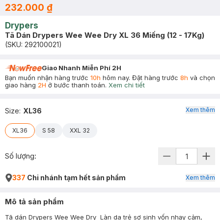
232.000 ₫
Drypers
Tã Dán Drypers Wee Wee Dry XL 36 Miếng (12 - 17Kg)
(SKU:
292100021
)
Giao Nhanh Miễn Phí 2H
Bạn muốn nhận hàng trước
10h
hôm nay. Đặt hàng trước
8h
và chọn
giao hàng
2H
ở bước thanh toán.
Xem chi tiết
Xem thêm
Size
:
XL36
XL36
S 58
XXL 32
Số lượng:
337
Chi nhánh tạm hết sản phẩm
Xem thêm
Mô tả sản phẩm
Tã dán Drypers Wee Wee Dry Làn da trẻ sơ sinh vốn nhạy cảm,