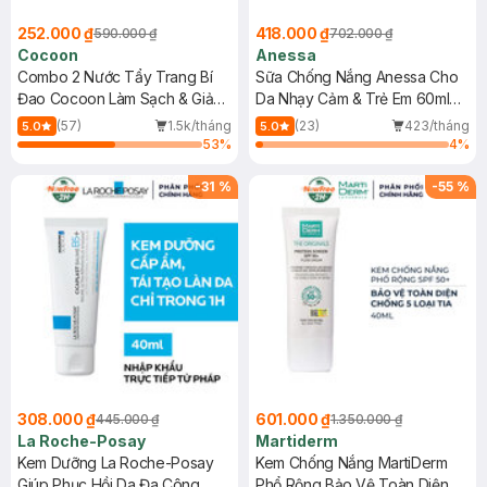
252.000 ₫
418.000 ₫
590.000 ₫
702.000 ₫
Cocoon
Anessa
Combo 2 Nước Tẩy Trang Bí
Sữa Chống Nắng Anessa Cho
Đao Cocoon Làm Sạch & Giảm
Da Nhạy Cảm & Trẻ Em 60ml
Dầu 500ml
(Mới)
(57)
1.5k/tháng
(23)
423/tháng
5.0
5.0
53
%
4
%
-
31
%
-
55
%
308.000 ₫
601.000 ₫
445.000 ₫
1.350.000 ₫
La Roche-Posay
Martiderm
Kem Dưỡng La Roche-Posay
Kem Chống Nắng MartiDerm
Giúp Phục Hồi Da Đa Công
Phổ Rộng Bảo Vệ Toàn Diện