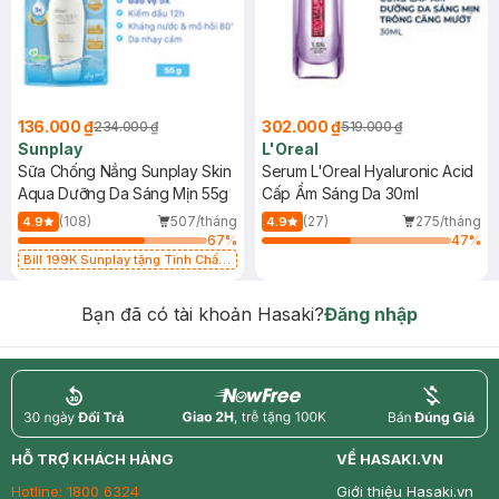
136.000 ₫
302.000 ₫
234.000 ₫
519.000 ₫
Sunplay
L'Oreal
Sữa Chống Nắng Sunplay Skin
Serum L'Oreal Hyaluronic Acid
Aqua Dưỡng Da Sáng Mịn 55g
Cấp Ẩm Sáng Da 30ml
(108)
507/tháng
(27)
275/tháng
4.9
4.9
67
%
47
%
Bill 199K Sunplay tặng Tinh Chất
Chống Nắng 7g trị giá 30K (SL có
hạn)
Bạn đã có tài khoản Hasaki?
Đăng nhập
return
nowfree
price
HỖ TRỢ KHÁCH HÀNG
VỀ HASAKI.VN
Hotline:
1800 6324
Giới thiệu Hasaki.vn