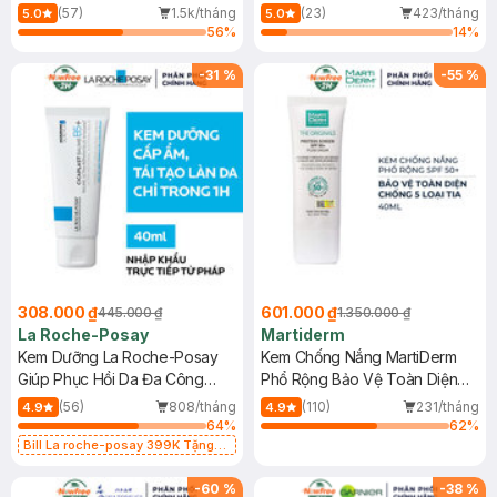
Dầu 500ml
(Mới)
(57)
1.5k/tháng
(23)
423/tháng
5.0
5.0
56
%
14
%
-
31
%
-
55
%
308.000 ₫
601.000 ₫
445.000 ₫
1.350.000 ₫
La Roche-Posay
Martiderm
Kem Dưỡng La Roche-Posay
Kem Chống Nắng MartiDerm
Giúp Phục Hồi Da Đa Công
Phổ Rộng Bảo Vệ Toàn Diện
Dụng 40ml
40ml
(56)
808/tháng
(110)
231/tháng
4.9
4.9
64
%
62
%
Bill La roche-posay 399K Tặng
Gel rửa mặt da dầu nhạy cảm 50ml
(SL có hạn)
-
60
%
-
38
%