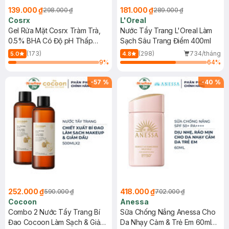
139.000 ₫
181.000 ₫
298.000 ₫
289.000 ₫
Cosrx
L'Oreal
Gel Rửa Mặt Cosrx Tràm Trà,
Nước Tẩy Trang L'Oreal Làm
0.5% BHA Có Độ pH Thấp
Sạch Sâu Trang Điểm 400ml
150ml
(173)
(298)
734/tháng
5.0
4.8
9
%
64
%
-
57
%
-
40
%
252.000 ₫
418.000 ₫
590.000 ₫
702.000 ₫
Cocoon
Anessa
Combo 2 Nước Tẩy Trang Bí
Sữa Chống Nắng Anessa Cho
Đao Cocoon Làm Sạch & Giảm
Da Nhạy Cảm & Trẻ Em 60ml