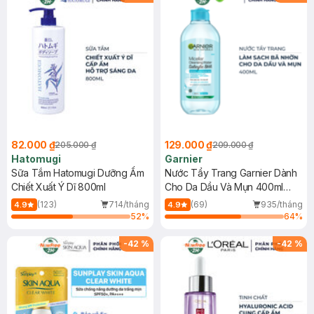
82.000 ₫
129.000 ₫
205.000 ₫
209.000 ₫
Hatomugi
Garnier
Sữa Tắm Hatomugi Dưỡng Ẩm
Nước Tẩy Trang Garnier Dành
Chiết Xuất Ý Dĩ 800ml
Cho Da Dầu Và Mụn 400ml
(Mới)
(123)
714/tháng
(69)
935/tháng
4.9
4.9
52
%
64
%
-
42
%
-
42
%