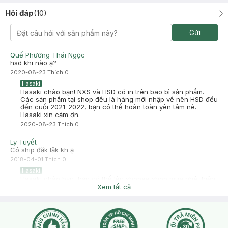
Hỏi đáp
(
10
)
Gửi
Quế Phương Thái Ngọc
hsd khi nào ạ?
2020-08-23
Thích
0
Hasaki
Hasaki chào bạn! NXS và HSD có in trên bao bì sản phẩm.
Các sản phẩm tại shop đều là hàng mới nhập về nên HSD đều
đến cuối 2021-2022, bạn có thể hoàn toàn yên tâm nè.
Hasaki xin cảm ơn.
2020-08-23
Thích
0
Ly Tuyết
Có ship đăk lăk kh ạ
2018-04-01
Thích
0
Hasaki
Hasaki chào bạn, bạn có thể lên shopee shop mua nhé, hiện
Hasaki không ship tỉnh trực tiếp nhé
Xem tất cả
2018-04-02
Thích
0