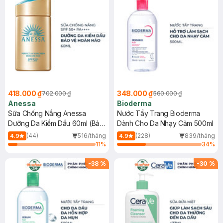
418.000 ₫
348.000 ₫
702.000 ₫
560.000 ₫
Anessa
Bioderma
Sữa Chống Nắng Anessa
Nước Tẩy Trang Bioderma
Dưỡng Da Kiềm Dầu 60ml (Bản
Dành Cho Da Nhạy Cảm 500ml
Mới)
(44)
516/tháng
(228)
839/tháng
4.9
4.9
11
%
34
%
-
38
%
-
30
%