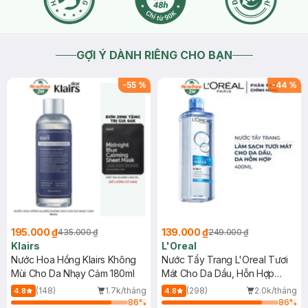
GỢI Ý DÀNH RIÊNG CHO BẠN
-
55
%
-
44
%
195.000 ₫
139.000 ₫
435.000 ₫
249.000 ₫
Klairs
L'Oreal
Nước Hoa Hồng Klairs Không
Nước Tẩy Trang L'Oreal Tươi
Mùi Cho Da Nhạy Cảm 180ml
Mát Cho Da Dầu, Hỗn Hợp
400ml
(148)
1.7k/tháng
(298)
2.0k/tháng
4.8
4.8
86
%
86
%