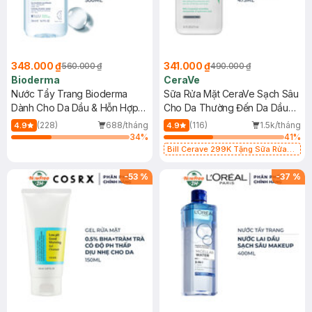
348.000 ₫
341.000 ₫
560.000 ₫
490.000 ₫
Bioderma
CeraVe
Nước Tẩy Trang Bioderma
Sữa Rửa Mặt CeraVe Sạch Sâu
Dành Cho Da Dầu & Hỗn Hợp
Cho Da Thường Đến Da Dầu
500ml
473ml
(228)
688/tháng
(116)
1.5k/tháng
4.9
4.9
34
%
41
%
Bill Cerave 299K Tặng Sữa Rửa
Mặt Cerave 30ml (SL có hạn)
-
53
%
-
37
%