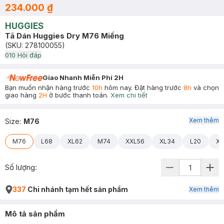
234.000 ₫
HUGGIES
Tã Dán Huggies Dry M76 Miếng
(SKU:
278100055
)
0
10
Hỏi đáp
Giao Nhanh Miễn Phí 2H
Bạn muốn nhận hàng trước
10h
hôm nay. Đặt hàng trước
8h
và chọn
giao hàng
2H
ở bước thanh toán.
Xem chi tiết
Xem thêm
Size
:
M76
M76
L68
XL62
M74
XXL56
XL34
L20
XL
Số lượng:
337
Chi nhánh tạm hết sản phẩm
Xem thêm
Mô tả sản phẩm