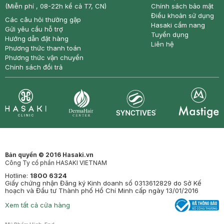
(Miễn phí , 08-22h kể cả T7, CN)
Chính sách bảo mật
Điều khoản sử dụng
Các câu hỏi thường gặp
Hasaki cẩm nang
Gửi yêu cầu hỗ trợ
Tuyển dụng
Hướng dẫn đặt hàng
Liên hệ
Phương thức thanh toán
Phương thức vận chuyển
Chính sách đổi trả
Synctives
Clinic
Dermahair
Mastige
Bản quyền © 2016 Hasaki.vn
Công Ty cổ phần HASAKI VIETNAM
Hotline:
1800 6324
Giấy chứng nhận Đăng ký Kinh doanh số 0313612829 do Sở Kế
hoạch và Đầu tư Thành phố Hồ Chí Minh cấp ngày 13/01/2016
Xem tất cả cửa hàng