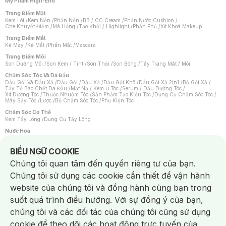
Mỹ Phẩm High-End
Trang Điểm Mặt
Kem Lót
/
Kem Nền
/
Phấn Nền
/
BB / CC Cream
/
Phấn Nước Cushion
/
Che Khuyết Điểm
/
Má Hồng
/
Tạo Khối / Highlight
/
Phấn Phủ
/
Xịt Khoá Makeup
Trang Điểm Mắt
Kẻ Mày
/
Kẻ Mắt
/
Phấn Mắt
/
Mascara
Trang Điểm Môi
Son Dưỡng Môi
/
Son Kem / Tint
/
Son Thỏi
/
Son Bóng
/
Tẩy Trang Mắt / Môi
Chăm Sóc Tóc Và Da Đầu
Dầu Gội Và Dầu Xả
/
Dầu Gội
/
Dầu Xả
/
Dầu Gội Khô
/
Dầu Gội Xả 2in1
/
Bộ Gội Xả
/
Tẩy Tế Bào Chết Da Đầu
/
Mặt Nạ / Kem Ủ Tóc
/
Serum / Dầu Dưỡng Tóc
/
Xịt Dưỡng Tóc
/
Thuốc Nhuộm Tóc
/
Sản Phẩm Tạo Kiểu Tóc
/
Dụng Cụ Chăm Sóc Tóc
/
Máy Sấy Tóc
/
Lược
/
Bộ Chăm Sóc Tóc
/
Phụ Kiện Tóc
Chăm Sóc Cơ Thể
Kem Tẩy Lông
/
Dụng Cụ Tẩy Lông
Nước Hoa
Nước Hoa Nữ
/
Nước Hoa Nam
/
Nước Hoa Cao Cấp
/
Xịt Thơm Toàn Thân
/
Nước Hoa Vùng Kín
Notice about cookies usage
BIỂU NGỮ COOKIE
Chăm Sóc Cá Nhân
Chúng tôi quan tâm đến quyền riêng tư của bạn.
Chống Muỗi
/
Khẩu Trang
/
Máy Massage
/
Mặt Nạ Xông Hơi
/
Nước Rửa Tay
/
Sản Phẩm Chăm Sóc Khác
/
Bàn Chải Đánh Răng
/
Bàn Chải Điện
/
Chúng tôi sử dụng các cookie cần thiết để vận hành
Hỗ Trợ Trắng Răng
/
Kem Đánh Răng
/
Máy Tăm Nước
/
Nước Súc Miệng
/
Tăm / Chỉ Nha Khoa
/
Xịt Thơm Miệng
/
Dung Dịch Vệ Sinh
/
Dưỡng Vùng Kín
/
website của chúng tôi và đồng hành cùng bạn trong
Khăn Ướt Vệ Sinh Vùng Kín
/
Băng Vệ Sinh
/
Tampon
/
Bọt Cạo Râu
/
Dao Cạo Râu
/
Máy Cạo Râu
suốt quá trình điều hướng. Với sự đồng ý của bạn,
Vấn Đề Về Da
chúng tôi và các đối tác của chúng tôi cũng sử dụng
Da Dầu / Lỗ Chân Lông To
/
Da Khô / Mất Nước
/
Da Lão Hóa
/
Da Mụn
/
Da Nhạy Cảm / Kích Ứng
/
Da Xỉn Màu
/
Thâm / Nám / Tàn Nhang
/
cookie để theo dõi các hoạt động trực tuyến của
Quầng Thâm & Bọng Mắt
/
Sẹo
/
Viêm Da Cơ Địa