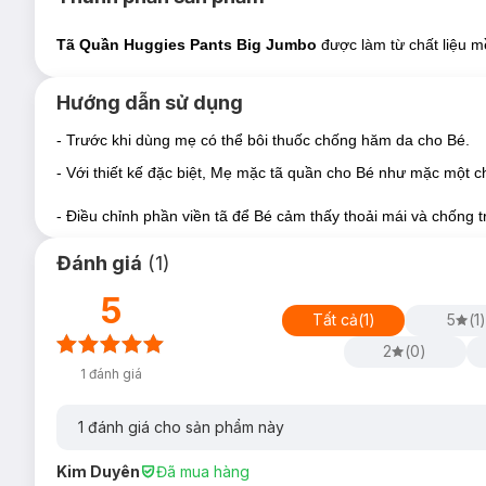
Tã Quần Huggies Pants Big Jumbo
được làm từ chất liệu 
Hướng dẫn sử dụng
- Trước khi dùng mẹ có thể bôi thuốc chống hăm da cho Bé.
-
Tã Quần Huggies Pants Jumbo M40 Miếng (6-11Kg)
- Với thiết kế đặc biệt, Mẹ mặc tã quần cho Bé như mặc một c
- Điều chỉnh phần viền tã để Bé cảm thấy thoải mái và chống t
Đánh giá
(
1
)
5
Tất cả
(
1
)
5
(
1
)
2
(
0
)
1
đánh giá
1
đánh giá cho sản phẩm này
Kim Duyên
Đã mua hàng