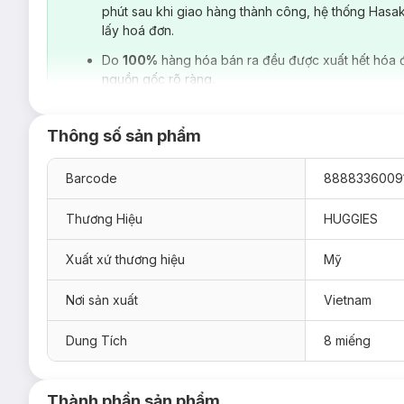
phút sau khi giao hàng thành công, hệ thống Hasa
lấy hoá đơn.
Do
100%
hàng hóa bán ra đều được xuất hết hóa 
nguồn gốc rõ ràng.
-
Tã Quần Huggies Dry Pants M22 Miếng (6-11Kg)
Thông số sản phẩm
Barcode
8888336009
Thương Hiệu
HUGGIES
Xuất xứ thương hiệu
Mỹ
Nơi sản xuất
Vietnam
Dung Tích
8 miếng
Thành phần sản phẩm