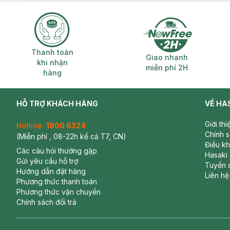
Thanh toán khi nhận hàng
Giao nhanh miễ
Thanh toán
Giao nhanh
khi nhận
miễn phí 2H
hàng
HỖ TRỢ KHÁCH HÀNG
VỀ HA
Giới th
Hotline:
1800 6324
Chính 
(Miễn phí , 08-22h kể cả T7, CN)
Điều k
Các câu hỏi thường gặp
Hasaki
Gửi yêu cầu hỗ trợ
Tuyển 
Hướng dẫn đặt hàng
Liên hệ
Phương thức thanh toán
Phương thức vận chuyển
Chính sách đổi trả
-
Tã Quần Huggies Dry Pants L9 Miếng (9-14Kg)