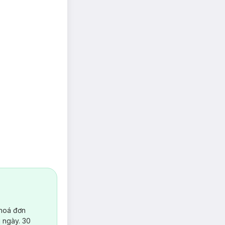
 hoá đơn
 ngày. 30