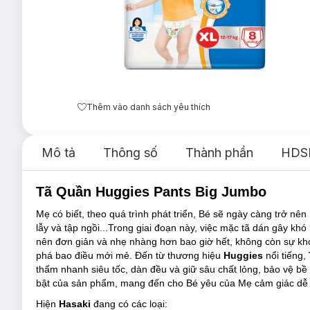
Thêm vào danh sách yêu thích
Mô tả
Thông số
Thành phần
HDS
Tã Quần Huggies Pants Big Jumbo
Mẹ có biết, theo quá trình phát triển, Bé sẽ ngày càng trở nê
lẫy và tập ngồi...Trong giai đoạn này, việc mặc tã dán gây kh
nên đơn giản và nhẹ nhàng hơn bao giờ hết, không còn sự khó
phá bao điều mới mẻ. Đến từ thương hiệu
Huggies
nổi tiếng,
thấm nhanh siêu tốc, dàn đều và giữ sâu chất lỏng, bảo vệ bề 
bật của sản phẩm, mang đến cho Bé yêu của Mẹ cảm giác dễ ch
Hiện
Hasaki
đang có các loại: