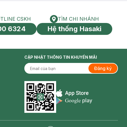
TLINE CSKH
TÌM CHI NHÁNH
HOTLINE CSKH
Tìm chi nhánh
00 6324
Hệ thống Hasaki
tín toàn cầu
CẬP NHẬT THÔNG TIN KHUYẾN MÃI
Đăng ký
Appstore icon
Goolge Play icon