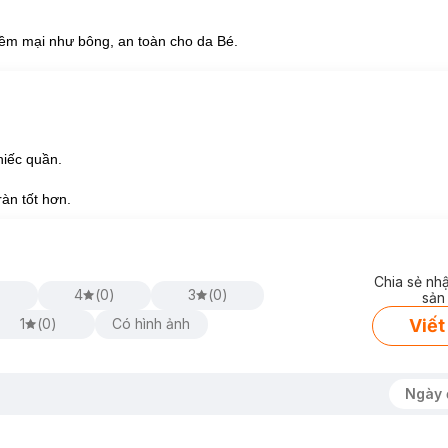
mềm mại như bông, an toàn cho da Bé.
hiếc quần.
ràn tốt hơn.
Chia sẻ nh
4
(
0
)
3
(
0
)
sản
Viết
1
(
0
)
Có hình ảnh
Ngày 