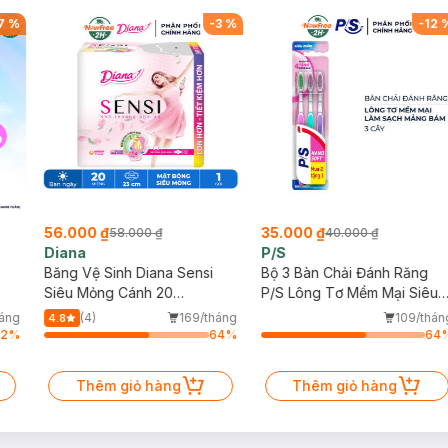
7
%
-
3
%
-
12
56.000 ₫
35.000 ₫
58.000 ₫
40.000 ₫
Diana
P/S
Băng Vệ Sinh Diana Sensi
Bộ 3 Bàn Chải Đánh Răng
Siêu Mỏng Cánh 20
P/S Lông Tơ Mềm Mại Siêu
Miếng/Gói
Mềm (Mới)
háng
(4)
169/tháng
109/thán
4.8
12
%
64
%
64
Thêm giỏ hàng
Thêm giỏ hàng
11Kg)