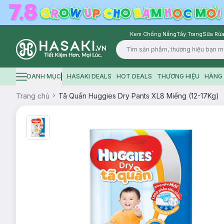
Kem Chống Nắng
Tẩy Trang
Sữa Rửa
Logo
DANH MỤC
HASAKI DEALS
HOT DEALS
THƯƠNG HIỆU
HÀNG 
Hamburger icon
Trang chủ
Tã Quần Huggies Dry Pants XL8 Miếng (12-17Kg)