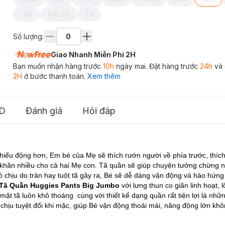
L36
XXL28
24
Số lượng:
Giao Nhanh Miễn Phí 2H
Bạn muốn nhận hàng trước
10h
ngày mai. Đặt hàng trước
24h
và 
2H
ở bước thanh toán.
Xem thêm
D
Đánh giá
Hỏi đáp
n hiếu động hơn, Em bé của Mẹ sẽ thích rướn người về phía trước, thích
ó khăn nhiều cho cả hai Mẹ con. Tã quần sẽ giúp chuyện tưởng chừng nh
 chịu do tràn hay tuột tã gây ra, Bé sẽ dễ dàng vận động và hào hứn
Tã Quần Huggies Pants Big Jumbo
với lưng thun co giãn linh hoạt, 
mặt tã luôn khô thoáng cùng với thiết kế dạng quần rất tiện lợi là nhữ
ịu tuyệt đối khi mặc, giúp Bé vận động thoải mái, năng động lớn khô