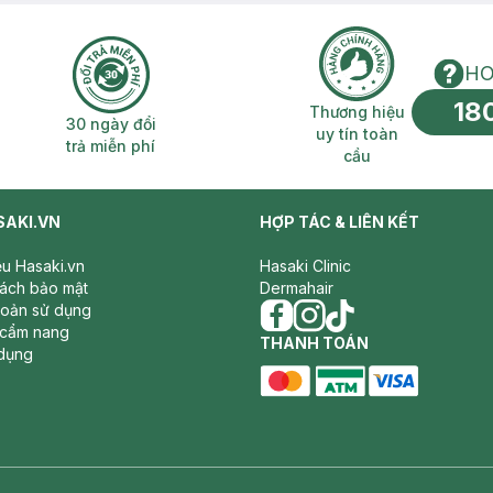
HO
18
n phí 2H
30 ngày đổi trả miễn phí
Thương hiệu uy 
Thương hiệu
30 ngày đổi
uy tín toàn
trả miễn phí
cầu
SAKI.VN
HỢP TÁC & LIÊN KẾT
iệu Hasaki.vn
Hasaki Clinic
sách bảo mật
Dermahair
hoản sử dụng
 cẩm nang
facebook
THANH TOÁN
instagram
tiktok
dụng
master card
ATM card
visa card