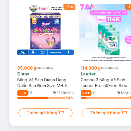
-
40
%
-
7
%
-
1
95.000 ₫
114.000 ₫
102.000 ₫
138.000 ₫
Diana
Laurier
rma
Băng Vệ Sinh Diana Dạng
Combo 3 Băng Vệ Sinh
m
Quần Ban Đêm Size M-L 5
Laurier Fresh&Free Siêu
Chiếc/Gói
Mỏng Cánh 20M
/tháng
(2)
277/tháng
(11)
122/t
5.0
5.0
91
%
64
%
Thêm giỏ hàng
Thêm giỏ hàng
-
Tã Quần Huggies Dry Pants Super Jumbo M74 Miếng (6-