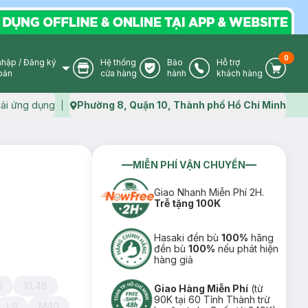
0
nhập
/
Đăng ký
Hệ thống
Bảo
Hỗ trợ
User Icon
Store Icon
Warranty Icon
Phone Icon
Cart I
oản
cửa hàng
hành
khách hàng
ải ứng dụng
Phường 8, Quận 10, Thành phố Hồ Chí Minh
Map icon
MIỄN PHÍ VẬN CHUYỂN
Giao Nhanh Miễn Phí 2H.
Trễ tặng 100K
Hasaki đền bù
100%
hãng
đền bù
100%
nếu phát hiện
hàng giả
0
XL48
Giao Hàng Miễn Phí
(từ
90K tại 60 Tỉnh Thành trừ
L9
M40