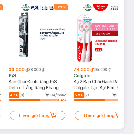
%
-
21
%
-
26
%
30.000 ₫
78.000 ₫
38.000 ₫
105.000 ₫
P/S
Colgate
Bàn Chải Đánh Răng P/S
Bộ 2 Bàn Chải Đánh Răng
Detox Trắng Răng Kháng
Colgate Tạo Bọt Kem Siêu
Khuẩn (1 Cây)
Mịn (Màu Ngẫu Nhiên)
g
(3)
104/tháng
(2)
31/tháng
4.7
5.0
%
64
%
64
%
Thêm giỏ hàng
Thêm giỏ hàng