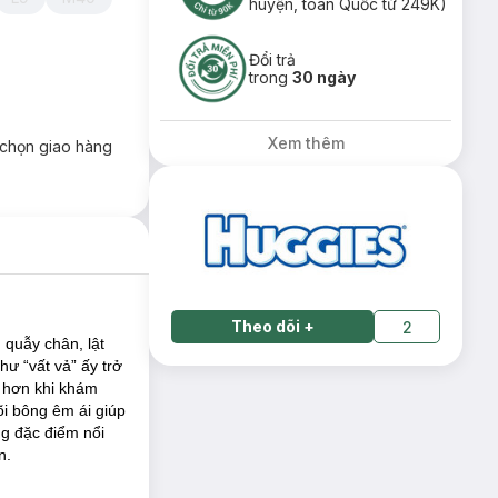
huyện, toàn Quốc từ 249K)
Đổi trả
trong
30 ngày
Xem thêm
chọn giao hàng
Theo dõi
+
2
 quẫy chân, lật
ư “vất vả” ấy trở
g hơn khi khám
lõi bông êm ái giúp
ng đặc điểm nổi
n.