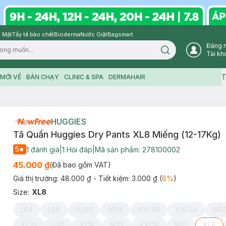
 Mặt
Tẩy tế bào chết
Bioderma
Nước Giặt
Bagsmart
Đăng 
Search icon
Tài kh
T
MỚI VỀ
BÁN CHẠY
CLINIC & SPA
DERMAHAIR
HUGGIES
Tã Quần Huggies Dry Pants XL8 Miếng (12-17Kg)
5
1
đánh giá
|
1
Hỏi đáp
|
Mã sản phẩm:
278100002
45.000 ₫
(Đã bao gồm VAT)
Giá thị trường:
48.000 ₫
- Tiết kiệm:
3.000 ₫
(
6
%
)
Size
:
XL8
L54
L68
XL62
M74
XXL56
XXL44
M6
XL32
L20
XL18
M22
XXL16
M10
XL8