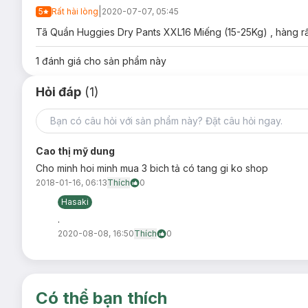
|
5
Rất hài lòng
2020-07-07, 05:45
Tã Quần Huggies Dry Pants XXL16 Miếng (15-25Kg) , hàng rất 
1
đánh giá cho sản phẩm này
Hỏi đáp
(1)
Cao thị mỹ dung
Cho minh hoi minh mua 3 bich tả có tang gi ko shop
2018-01-16, 06:13
Thích
0
Hasaki
-
Tã Quần Huggies Pants Big Jumbo M60 Miếng (6-11Kg)
.
2020-08-08, 16:50
Thích
0
Có thể bạn thích