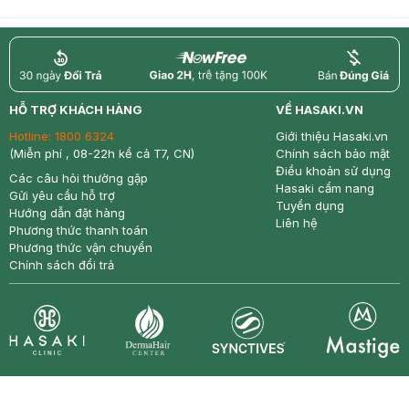
return
nowfree
price
HỖ TRỢ KHÁCH HÀNG
VỀ HASAKI.VN
Hotline:
1800 6324
Giới thiệu Hasaki.vn
(Miễn phí , 08-22h kể cả T7, CN)
Chính sách bảo mật
Điều khoản sử dụng
Các câu hỏi thường gặp
Hasaki cẩm nang
Gửi yêu cầu hỗ trợ
Tuyển dụng
Hướng dẫn đặt hàng
Liên hệ
Phương thức thanh toán
Phương thức vận chuyển
Chính sách đổi trả
Synctives
Clinic
Dermahair
Mastige