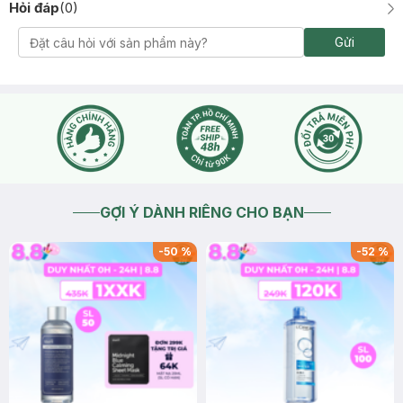
Hỏi đáp
(
0
)
Gửi
GỢI Ý DÀNH RIÊNG CHO BẠN
-
50
%
-
52
%