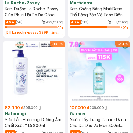
La Roche-Posay
Martiderm
Kem Dưỡng La Roche-Posay
Kem Chống Nắng MartiDerm
Giúp Phục Hồi Da Đa Công
Phổ Rộng Bảo Vệ Toàn Diện
Dụng 40ml
40ml
(56)
932/tháng
(110)
251/tháng
4.9
4.9
4
%
75
%
Bill La roche-posay 399K Tặng
Gel rửa mặt da dầu nhạy cảm 50ml
(SL có hạn)
-
60
%
-
49
%
82.000 ₫
107.000 ₫
205.000 ₫
209.000 ₫
Hatomugi
Garnier
Sữa Tắm Hatomugi Dưỡng Ẩm
Nước Tẩy Trang Garnier Dành
Chiết Xuất Ý Dĩ 800ml
Cho Da Dầu Và Mụn 400ml
(Mới)
(123)
714/tháng
(69)
1.1k/tháng