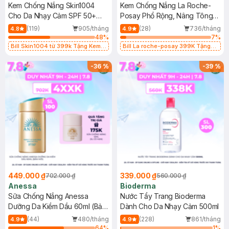
Kem Chống Nắng Skin1004
Kem Chống Nắng La Roche-
Cho Da Nhạy Cảm SPF 50+
Posay Phổ Rộng, Nâng Tông
50ml
Kiềm Dầu 50ml
(119)
905/tháng
(28)
736/tháng
4.8
4.9
48
%
7
%
Bill Skin1004 từ 399k Tặng Kem
Bill La roche-posay 399K Tặng
Chống Nắng Cho Da Nhạy Cảm
Gel rửa mặt da dầu nhạy cảm 50ml
SPF 50+ 20ml (SL Có Hạn)
(SL có hạn)
-
36
%
-
39
%
449.000 ₫
339.000 ₫
702.000 ₫
560.000 ₫
Anessa
Bioderma
Sữa Chống Nắng Anessa
Nước Tẩy Trang Bioderma
Dưỡng Da Kiềm Dầu 60ml (Bản
Dành Cho Da Nhạy Cảm 500ml
Mới)
(44)
480/tháng
(228)
861/tháng
4.9
4.9
64
%
1
%