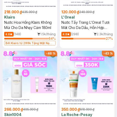
218.000 ₫
120.000 ₫
435.000 ₫
249.000 ₫
Klairs
L'Oreal
Nước Hoa Hồng Klairs Không
Nước Tẩy Trang L'Oreal Tươi
Mùi Cho Da Nhạy Cảm 180ml
Mát Cho Da Dầu, Hỗn Hợp
400ml
(148)
1.5k/tháng
(298)
2.3k/tháng
4.8
4.8
64
%
27
%
Bill Klairs từ 299k Tặng Mặt Nạ
Làm Dịu Da & Kiểm Soát Dầu Nhờn
25ml (SL Có Hạn)
-
46
%
-
43
%
266.000 ₫
350.000 ₫
495.000 ₫
610.000 ₫
Skin1004
La Roche-Posay