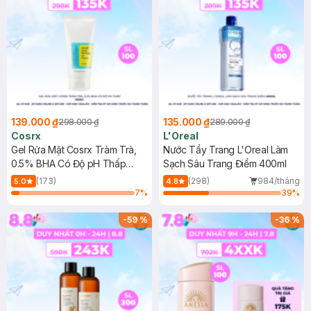
139.000 ₫
135.000 ₫
298.000 ₫
289.000 ₫
Cosrx
L'Oreal
Gel Rửa Mặt Cosrx Tràm Trà,
Nước Tẩy Trang L'Oreal Làm
0.5% BHA Có Độ pH Thấp
Sạch Sâu Trang Điểm 400ml
150ml
(173)
(298)
984/tháng
5.0
4.8
7
%
39
%
-
59
%
-
36
%