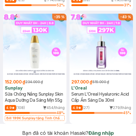
4.9
4.9
52
%
31
%
-
35
%
-
43
%
152.000 ₫
297.000 ₫
234.000 ₫
519.000 ₫
Sunplay
L'Oreal
Sữa Chống Nắng Sunplay Skin
Serum L'Oreal Hyaluronic Acid
Aqua Dưỡng Da Sáng Mịn 55g
Cấp Ẩm Sáng Da 30ml
(108)
454/tháng
(27)
279/tháng
4.9
4.9
48
%
45
%
Bill 199K Sunplay tặng Tinh Chất
Chống Nắng 7g trị giá 30K (SL có
hạn)
Bạn đã có tài khoản Hasaki?
Đăng nhập