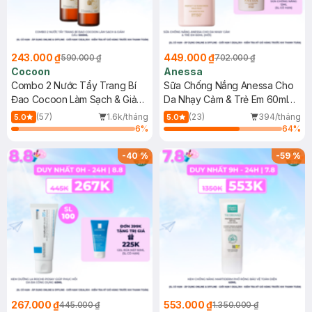
243.000 ₫
449.000 ₫
590.000 ₫
702.000 ₫
Cocoon
Anessa
Combo 2 Nước Tẩy Trang Bí
Sữa Chống Nắng Anessa Cho
Đao Cocoon Làm Sạch & Giảm
Da Nhạy Cảm & Trẻ Em 60ml
Dầu 500ml
(Mới)
(57)
1.6k/tháng
(23)
394/tháng
5.0
5.0
6
%
64
%
-
40
%
-
59
%
267.000 ₫
553.000 ₫
445.000 ₫
1.350.000 ₫