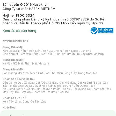
Bản quyền © 2016 Hasaki.vn
Công Ty cổ phần HASAKI VIETNAM
Hotline:
1800 6324
Giấy chứng nhận Đăng ký Kinh doanh số 0313612829 do Sở Kế
hoạch và Đầu tư Thành phố Hồ Chí Minh cấp ngày 13/01/2016
Xem tất cả cửa hàng
Mỹ Phẩm High-End
Trang Điểm Mặt
Kem Lót
/
Kem Nền
/
Phấn Nền
/
BB / CC Cream
/
Phấn Nước Cushion
/
Che Khuyết Điểm
/
Má Hồng
/
Tạo Khối / Highlight
/
Phấn Phủ
/
Xịt Khoá Makeup
Trang Điểm Mắt
Kẻ Mày
/
Kẻ Mắt
/
Phấn Mắt
/
Mascara
Trang Điểm Môi
Son Dưỡng Môi
/
Son Kem / Tint
/
Son Thỏi
/
Son Bóng
/
Tẩy Trang Mắt / Môi
Chăm Sóc Tóc Và Da Đầu
Dầu Gội Và Dầu Xả
/
Dầu Gội
/
Dầu Xả
/
Dầu Gội Khô
/
Dầu Gội Xả 2in1
/
Bộ Gội Xả
/
Tẩy Tế Bào Chết Da Đầu
/
Mặt Nạ / Kem Ủ Tóc
/
Serum / Dầu Dưỡng Tóc
/
Xịt Dưỡng Tóc
/
Thuốc Nhuộm Tóc
/
Sản Phẩm Tạo Kiểu Tóc
/
Dụng Cụ Chăm Sóc Tóc
/
Máy Sấy Tóc
/
Lược
/
Bộ Chăm Sóc Tóc
/
Phụ Kiện Tóc
Chăm Sóc Cơ Thể
Kem Tẩy Lông
/
Dụng Cụ Tẩy Lông
Nước Hoa
Nước Hoa Nữ
/
Nước Hoa Nam
/
Nước Hoa Cao Cấp
/
Xịt Thơm Toàn Thân
/
Nước Hoa Vùng Kín