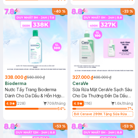
-
40
%
-
33
%
338.000 ₫
327.000 ₫
560.000 ₫
490.000 ₫
Bioderma
CeraVe
Nước Tẩy Trang Bioderma
Sữa Rửa Mặt CeraVe Sạch Sâu
Dành Cho Da Dầu & Hỗn Hợp
Cho Da Thường Đến Da Dầu
500ml
473ml
(228)
709/tháng
(116)
1.6k/tháng
4.9
4.9
64
%
7
%
Bill Cerave 299K Tặng Sữa Rửa
Mặt Cerave 30ml (SL có hạn)
-
53
%
-
53
%