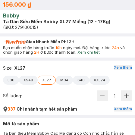
156.000 ₫
Bobby
Tã Dán Siêu Mềm Bobby XL27 Miếng (12 - 17Kg)
(SKU:
279100015
)
Giao Nhanh Miễn Phí 2H
Bạn muốn nhận hàng trước
10h
ngày mai. Đặt hàng trước
24h
và
chọn giao hàng
2H
ở bước thanh toán.
Xem chi tiết
Xem thêm
Size
:
XL27
L30
XS48
XL27
M34
S40
XXL24
Số lượng:
337
Chi nhánh tạm hết sản phẩm
Xem thêm
Mô tả sản phẩm
Tã Dán Siêu Mềm Bobby Các Mẹ đang có Con nhỏ chắc hẳn sẽ