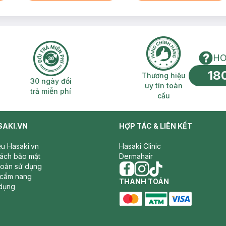
HO
18
n phí 2H
30 ngày đổi trả miễn phí
Thương hiệu uy 
Thương hiệu
30 ngày đổi
uy tín toàn
trả miễn phí
cầu
SAKI.VN
HỢP TÁC & LIÊN KẾT
iệu Hasaki.vn
Hasaki Clinic
sách bảo mật
Dermahair
hoản sử dụng
 cẩm nang
facebook
THANH TOÁN
instagram
tiktok
dụng
master card
ATM card
visa card