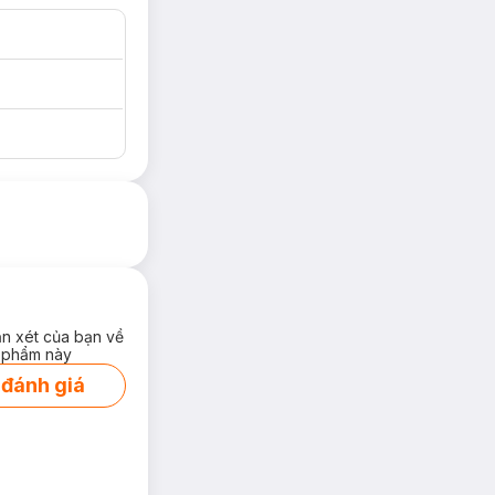
ận xét của bạn về
 phẩm này
 đánh giá