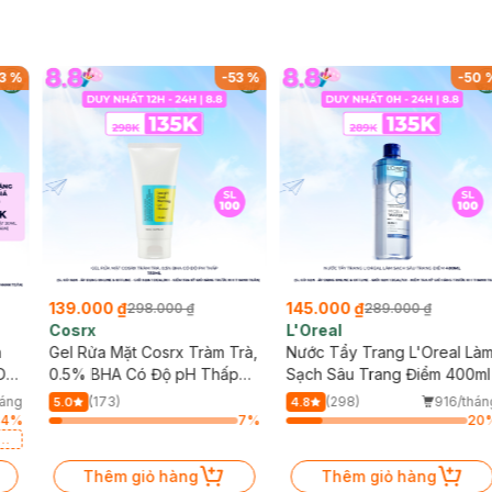
3
%
-
53
%
-
50
139.000 ₫
145.000 ₫
298.000 ₫
289.000 ₫
Cosrx
L'Oreal
h
Gel Rửa Mặt Cosrx Tràm Trà,
Nước Tẩy Trang L'Oreal Là
Da
0.5% BHA Có Độ pH Thấp
Sạch Sâu Trang Điểm 400ml
150ml
háng
(173)
(298)
916/thán
5.0
4.8
84
%
7
%
20
a
Thêm giỏ hàng
Thêm giỏ hàng