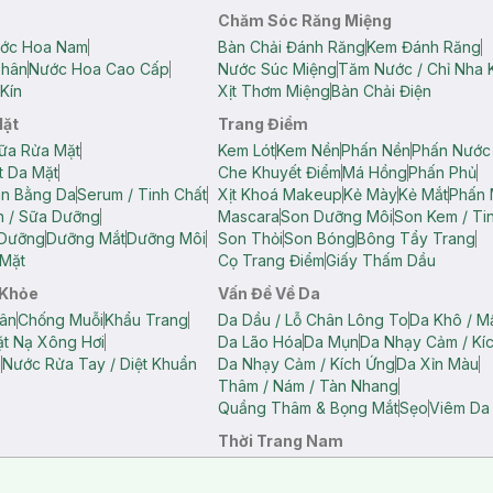
Chăm Sóc Răng Miệng
ớc Hoa Nam
Bàn Chải Đánh Răng
Kem Đánh Răng
Thân
Nước Hoa Cao Cấp
Nước Súc Miệng
Tăm Nước / Chỉ Nha 
Kín
Xịt Thơm Miệng
Bàn Chải Điện
Mặt
Trang Điểm
ữa Rửa Mặt
Kem Lót
Kem Nền
Phấn Nền
Phấn Nước
t Da Mặt
Che Khuyết Điểm
Má Hồng
Phấn Phủ
ân Bằng Da
Serum / Tinh Chất
Xịt Khoá Makeup
Kẻ Mày
Kẻ Mắt
Phấn 
n / Sữa Dưỡng
Mascara
Son Dưỡng Môi
Son Kem / Tin
 Dưỡng
Dưỡng Mắt
Dưỡng Môi
Son Thỏi
Son Bóng
Bông Tẩy Trang
Mặt
Cọ Trang Điểm
Giấy Thấm Dầu
 Khỏe
Vấn Đề Về Da
ân
Chống Muỗi
Khẩu Trang
Da Dầu / Lỗ Chân Lông To
Da Khô / M
t Nạ Xông Hơi
Da Lão Hóa
Da Mụn
Da Nhạy Cảm / Kí
g
Nước Rửa Tay / Diệt Khuẩn
Da Nhạy Cảm / Kích Ứng
Da Xỉn Màu
Thâm / Nám / Tàn Nhang
Quầng Thâm & Bọng Mắt
Sẹo
Viêm Da
Thời Trang Nam
ữ
Áo Hai Dây Nữ
Áo Polo Nữ
Áo Polo Nam
Áo Thun Nam
Áo Tank T
Tank Top Nữ
Quần Dài Nữ
Quần Lót Nam
Quần Short Nam