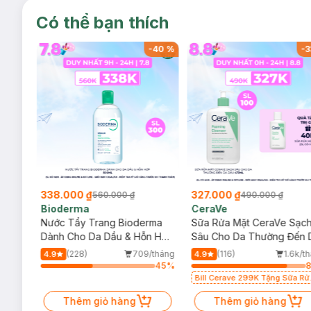
Có thể bạn thích
-
40
%
-
40
%
-
3
338.000 ₫
327.000 ₫
560.000 ₫
490.000 ₫
Bioderma
CeraVe
rma
Nước Tẩy Trang Bioderma
Sữa Rửa Mặt CeraVe Sạc
m
Dành Cho Da Dầu & Hỗn Hợp
Sâu Cho Da Thường Đến 
500ml
Dầu 473ml
/tháng
(228)
709/tháng
(116)
1.6k/t
4.9
4.9
76
%
45
%
Bill Cerave 299K Tặng Sữa Rử
Mặt Cerave 30ml (SL có hạn)
Thêm giỏ hàng
Thêm giỏ hàng