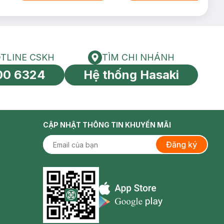
TLINE CSKH
TÌM CHI NHÁNH
HOTLINE CSKH
Tìm chi nhánh
00 6324
Hệ thống Hasaki
tín toàn cầu
CẬP NHẬT THÔNG TIN KHUYẾN MÃI
Đăng ký
Appstore icon
Goolge Play icon