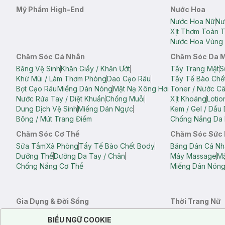
Mỹ Phẩm High-End
Nước Hoa
Nước Hoa Nữ
Nư
Xịt Thơm Toàn 
Nước Hoa Vùng 
Chăm Sóc Cá Nhân
Chăm Sóc Da 
Băng Vệ Sinh
Khăn Giấy / Khăn Ướt
Tẩy Trang Mặt
S
Khử Mùi / Làm Thơm Phòng
Dao Cạo Râu
Tẩy Tế Bào Chế
Bọt Cạo Râu
Miếng Dán Nóng
Mặt Nạ Xông Hơi
Toner / Nước C
Nước Rửa Tay / Diệt Khuẩn
Chống Muỗi
Xịt Khoáng
Lotio
Dung Dịch Vệ Sinh
Miếng Dán Ngực
Kem / Gel / Dầu
Bông / Mút Trang Điểm
Chống Nắng Da 
Chăm Sóc Cơ Thể
Chăm Sóc Sức
Sữa Tắm
Xà Phòng
Tẩy Tế Bào Chết Body
Băng Dán Cá Nh
Dưỡng Thể
Dưỡng Da Tay / Chân
Máy Massage
Mặ
Chống Nắng Cơ Thể
Miếng Dán Nón
Gia Dụng & Đời Sống
Thời Trang Nữ
Khăn Tắm
Bông Tắm / Phụ Kiện Tắm
Áo Crop Top N
Notice about cookies usage
Cookie Consent
BIỂU NGỮ COOKIE
Phụ Kiện Điện Thoại
Quạt Cầm Tay / Quạt Mini
Áo Thun Nữ
Áo 