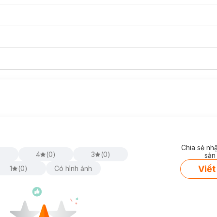
Chia sẻ nh
)
4
(
0
)
3
(
0
)
sản
Viết
1
(
0
)
Có hình ảnh