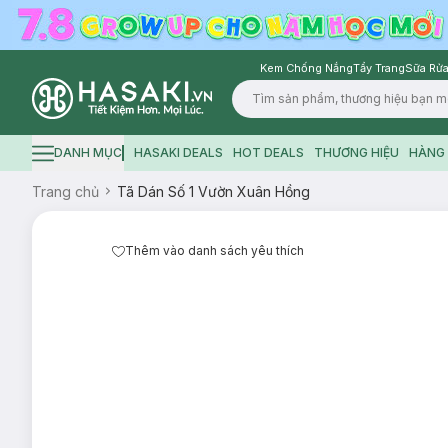
Kem Chống Nắng
Tẩy Trang
Sữa Rửa
Logo
DANH MỤC
HASAKI DEALS
HOT DEALS
THƯƠNG HIỆU
HÀNG 
Hamburger icon
Trang chủ
Tã Dán Số 1 Vườn Xuân Hồng
Thêm vào danh sách yêu thích