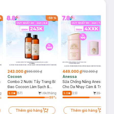
%
-
59
%
-
36
%
243.000 ₫
449.000 ₫
590.000 ₫
702.000 ₫
Cocoon
Anessa
m
Combo 2 Nước Tẩy Trang Bí
Sữa Chống Nắng Anessa
Đao Cocoon Làm Sạch &
Cho Da Nhạy Cảm & Trẻ Em
Giảm Dầu 500ml
60ml (Mới)
g
(57)
1.6k/tháng
(23)
394/tháng
5.0
5.0
%
89
%
64
%
Thêm giỏ hàng
Thêm giỏ hàng