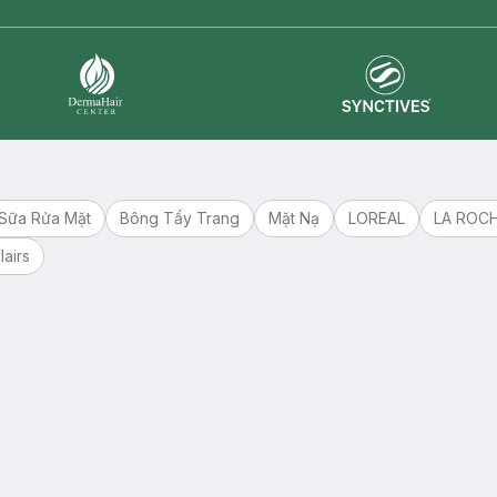
Synctives
Dermahair
Sữa Rửa Mặt
Bông Tẩy Trang
Mặt Nạ
LOREAL
LA ROC
lairs