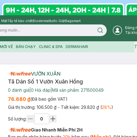
 Mặt
Tẩy tế bào chết
Bioderma
Nước Giặt
Bagsmart
Đăng 
Search icon
Tài kh
T
MỚI VỀ
BÁN CHẠY
CLINIC & SPA
DERMAHAIR
VƯỜN XUÂN
Tã Dán Số 1 Vườn Xuân Hồng
0
đánh giá
|
0
Hỏi đáp
|
Mã sản phẩm:
271500049
76.680 ₫
(Đã bao gồm VAT)
Giá thị trường:
106.500 ₫
- Tiết kiệm:
29.820 ₫
(
28
%
)
Số lượng:
Giao Nhanh Miễn Phí 2H
Bạn muốn nhận hàng trước
20h
hôm nay (
Miễn phí
). Đặt hàng t