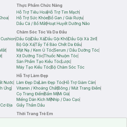
Thực Phẩm Chức Năng
Hỗ Trợ Tiêu Hoá
Hỗ Trợ Tim Mạch
Khoa
Hỗ Trợ Sức Khỏe
Bổ Gan / Giải Rượu
Dầu Cá / Bổ Mắt
Hoạt Huyết Dưỡng Não
Chăm Sóc Tóc Và Da Đầu
 Cushion
Dầu Gội
Dầu Xả
Dầu Gội Khô
Dầu Gội Xả 2in1
Bộ Gội Xả
Tẩy Tế Bào Chết Da Đầu
Mắt
Mặt Nạ / Kem Ủ Tóc
Serum / Dầu Dưỡng Tóc
t
Xịt Dưỡng Tóc
Thuốc Nhuộm Tóc
Sản Phẩm Tạo Kiểu Tóc
Lược
Máy Tạo Kiểu Tóc
Bộ Chăm Sóc Tóc
Hỗ Trợ Làm Đẹp
ất Nước
Làm Đẹp Da
Làm Đẹp Tóc
Hỗ Trợ Giảm Cân
ch Ứng
Vitamin / Khoáng Chất
Bông / Mút Trang Điểm
Cọ Trang Điểm
Bấm Mi
Mi Giả
Miếng Dán Kích Mí
Nhíp / Dao Cạo
 Cơ Địa
Giấy Thấm Dầu
Thời Trang Trẻ Em
op Nam
Áo Dây Trẻ Em
Áo Thun Trẻ Em
Áo Sát Nách Trẻ Em
Quần Short Trẻ Em