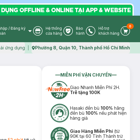
0
nhập
/
Đăng ký
Hệ thống
Bảo
Hỗ trợ
User Icon
Store Icon
Warranty Icon
Phone Icon
Cart I
oản
cửa hàng
hành
khách hàng
ải ứng dụng
Phường 8, Quận 10, Thành phố Hồ Chí Minh
Map icon
MIỄN PHÍ VẬN CHUYỂN
Giao Nhanh Miễn Phí 2H.
Trễ tặng 100K
Hasaki đền bù
100%
hãng
đền bù
100%
nếu phát hiện
hàng giả
Giao Hàng Miễn Phí
(từ
90K tại 60 Tỉnh Thành trừ
rong
52 phút
tới và