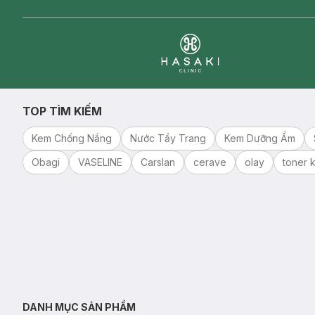
Clinic
TOP TÌM KIẾM
Kem Chống Nắng
Nước Tẩy Trang
Kem Dưỡng Ẩm
Obagi
VASELINE
Carslan
cerave
olay
toner k
DANH MỤC SẢN PHẨM