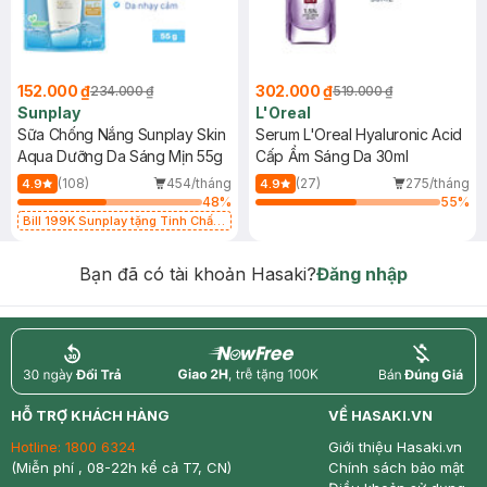
152.000 ₫
302.000 ₫
234.000 ₫
519.000 ₫
Sunplay
L'Oreal
Sữa Chống Nắng Sunplay Skin
Serum L'Oreal Hyaluronic Acid
Aqua Dưỡng Da Sáng Mịn 55g
Cấp Ẩm Sáng Da 30ml
(108)
454/tháng
(27)
275/tháng
4.9
4.9
48
%
55
%
Bill 199K Sunplay tặng Tinh Chất
Chống Nắng 7g trị giá 30K (SL có
hạn)
Bạn đã có tài khoản Hasaki?
Đăng nhập
return
nowfree
price
HỖ TRỢ KHÁCH HÀNG
VỀ HASAKI.VN
Hotline:
1800 6324
Giới thiệu Hasaki.vn
(Miễn phí , 08-22h kể cả T7, CN)
Chính sách bảo mật