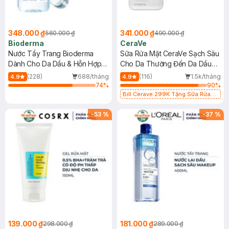
348.000 ₫
341.000 ₫
560.000 ₫
490.000 ₫
Bioderma
CeraVe
Nước Tẩy Trang Bioderma
Sữa Rửa Mặt CeraVe Sạch Sâu
Dành Cho Da Dầu & Hỗn Hợp
Cho Da Thường Đến Da Dầu
500ml
473ml
(228)
688/tháng
(116)
1.5k/tháng
4.9
4.9
74
%
90
%
Bill Cerave 299K Tặng Sữa Rửa
Mặt Cerave 30ml (SL có hạn)
-
53
%
-
37
%
139.000 ₫
181.000 ₫
298.000 ₫
289.000 ₫