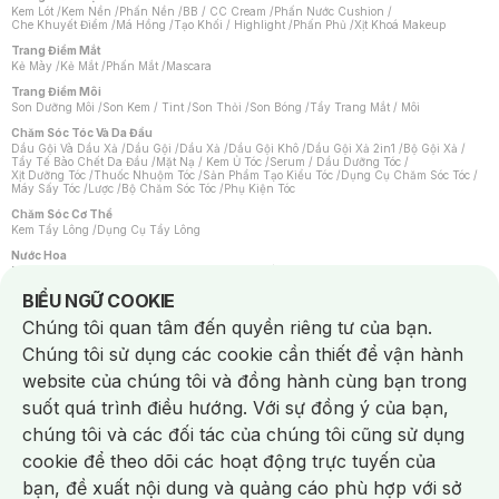
Kem Lót
/
Kem Nền
/
Phấn Nền
/
BB / CC Cream
/
Phấn Nước Cushion
/
Che Khuyết Điểm
/
Má Hồng
/
Tạo Khối / Highlight
/
Phấn Phủ
/
Xịt Khoá Makeup
Trang Điểm Mắt
Kẻ Mày
/
Kẻ Mắt
/
Phấn Mắt
/
Mascara
Trang Điểm Môi
Son Dưỡng Môi
/
Son Kem / Tint
/
Son Thỏi
/
Son Bóng
/
Tẩy Trang Mắt / Môi
Chăm Sóc Tóc Và Da Đầu
Dầu Gội Và Dầu Xả
/
Dầu Gội
/
Dầu Xả
/
Dầu Gội Khô
/
Dầu Gội Xả 2in1
/
Bộ Gội Xả
/
Tẩy Tế Bào Chết Da Đầu
/
Mặt Nạ / Kem Ủ Tóc
/
Serum / Dầu Dưỡng Tóc
/
Xịt Dưỡng Tóc
/
Thuốc Nhuộm Tóc
/
Sản Phẩm Tạo Kiểu Tóc
/
Dụng Cụ Chăm Sóc Tóc
/
Máy Sấy Tóc
/
Lược
/
Bộ Chăm Sóc Tóc
/
Phụ Kiện Tóc
Chăm Sóc Cơ Thể
Kem Tẩy Lông
/
Dụng Cụ Tẩy Lông
Nước Hoa
Nước Hoa Nữ
/
Nước Hoa Nam
/
Nước Hoa Cao Cấp
/
Xịt Thơm Toàn Thân
/
Nước Hoa Vùng Kín
Notice about cookies usage
BIỂU NGỮ COOKIE
Chăm Sóc Cá Nhân
Chúng tôi quan tâm đến quyền riêng tư của bạn.
Chống Muỗi
/
Khẩu Trang
/
Máy Massage
/
Mặt Nạ Xông Hơi
/
Nước Rửa Tay
/
Sản Phẩm Chăm Sóc Khác
/
Bàn Chải Đánh Răng
/
Bàn Chải Điện
/
Chúng tôi sử dụng các cookie cần thiết để vận hành
Hỗ Trợ Trắng Răng
/
Kem Đánh Răng
/
Máy Tăm Nước
/
Nước Súc Miệng
/
Tăm / Chỉ Nha Khoa
/
Xịt Thơm Miệng
/
Dung Dịch Vệ Sinh
/
Dưỡng Vùng Kín
/
website của chúng tôi và đồng hành cùng bạn trong
Khăn Ướt Vệ Sinh Vùng Kín
/
Băng Vệ Sinh
/
Tampon
/
Bọt Cạo Râu
/
Dao Cạo Râu
/
Máy Cạo Râu
suốt quá trình điều hướng. Với sự đồng ý của bạn,
Vấn Đề Về Da
chúng tôi và các đối tác của chúng tôi cũng sử dụng
Da Dầu / Lỗ Chân Lông To
/
Da Khô / Mất Nước
/
Da Lão Hóa
/
Da Mụn
/
Da Nhạy Cảm / Kích Ứng
/
Da Xỉn Màu
/
Thâm / Nám / Tàn Nhang
/
cookie để theo dõi các hoạt động trực tuyến của
Quầng Thâm & Bọng Mắt
/
Sẹo
/
Viêm Da Cơ Địa
bạn, đề xuất nội dung và quảng cáo phù hợp với sở
Dụng Cụ / Phụ Kiện Chăm Sóc Da