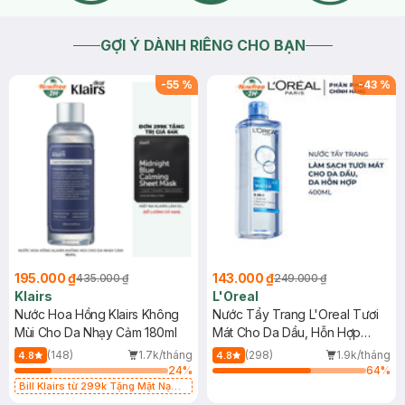
GỢI Ý DÀNH RIÊNG CHO BẠN
-
55
%
-
43
%
195.000 ₫
143.000 ₫
435.000 ₫
249.000 ₫
Klairs
L'Oreal
Nước Hoa Hồng Klairs Không
Nước Tẩy Trang L'Oreal Tươi
Mùi Cho Da Nhạy Cảm 180ml
Mát Cho Da Dầu, Hỗn Hợp
400ml
(148)
1.7k/tháng
(298)
1.9k/tháng
4.8
4.8
24
%
64
%
Bill Klairs từ 299k Tặng Mặt Nạ
Làm Dịu Da & Kiểm Soát Dầu Nhờn