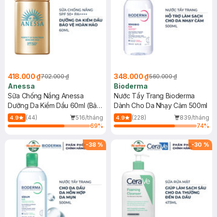
418.000 ₫
348.000 ₫
702.000 ₫
560.000 ₫
Anessa
Bioderma
Sữa Chống Nắng Anessa
Nước Tẩy Trang Bioderma
Dưỡng Da Kiềm Dầu 60ml (Bản
Dành Cho Da Nhạy Cảm 500ml
Mới)
(44)
516/tháng
(228)
839/tháng
4.9
4.9
69
%
74
%
-
38
%
-
30
%