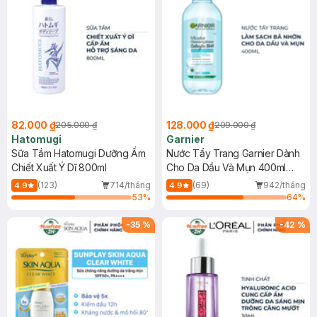
82.000 ₫
128.000 ₫
205.000 ₫
209.000 ₫
Hatomugi
Garnier
Sữa Tắm Hatomugi Dưỡng Ẩm
Nước Tẩy Trang Garnier Dành
Chiết Xuất Ý Dĩ 800ml
Cho Da Dầu Và Mụn 400ml
(Mới)
(123)
714/tháng
(69)
942/tháng
4.9
4.9
53
%
64
%
-
35
%
-
42
%