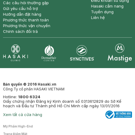
Điều khoản sử dụng
Các câu hỏi thường gặp
Hasaki cẩm nang
Gửi yêu cầu hỗ trợ
Tuyển dụng
Hướng dẫn đặt hàng
Liên hệ
Phương thức thanh toán
Phương thức vận chuyển
Chính sách đổi trả
Synctives
Clinic
Dermahair
Mastige
Bản quyền © 2016 Hasaki.vn
Công Ty cổ phần HASAKI VIETNAM
Hotline:
1800 6324
Giấy chứng nhận Đăng ký Kinh doanh số 0313612829 do Sở Kế
hoạch và Đầu tư Thành phố Hồ Chí Minh cấp ngày 13/01/2016
Xem tất cả cửa hàng
Mỹ Phẩm High-End
Trang Điểm Mặt