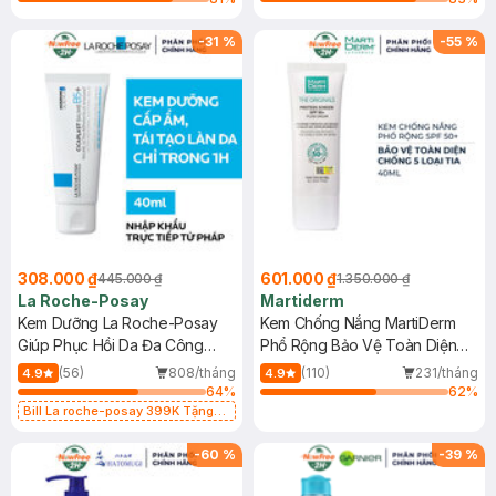
-
31
%
-
55
%
308.000 ₫
601.000 ₫
445.000 ₫
1.350.000 ₫
La Roche-Posay
Martiderm
Kem Dưỡng La Roche-Posay
Kem Chống Nắng MartiDerm
Giúp Phục Hồi Da Đa Công
Phổ Rộng Bảo Vệ Toàn Diện
Dụng 40ml
40ml
(56)
808/tháng
(110)
231/tháng
4.9
4.9
64
%
62
%
Bill La roche-posay 399K Tặng
Gel rửa mặt da dầu nhạy cảm 50ml
(SL có hạn)
-
60
%
-
39
%