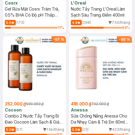
Cosrx
L'Oreal
Gel Rửa Mặt Cosrx Tràm Trà,
Nước Tẩy Trang L'Oreal Làm
0.5% BHA Có Độ pH Thấp
Sạch Sâu Trang Điểm 400ml
150ml
(173)
(298)
734/tháng
5.0
4.8
11
%
64
%
-
57
%
-
40
%
252.000 ₫
418.000 ₫
590.000 ₫
702.000 ₫
Cocoon
Anessa
Combo 2 Nước Tẩy Trang Bí
Sữa Chống Nắng Anessa Cho
Đao Cocoon Làm Sạch & Giảm
Da Nhạy Cảm & Trẻ Em 60ml
Dầu 500ml
(Mới)
(57)
1.5k/tháng
(23)
423/tháng
5.0
5.0
81
%
83
%