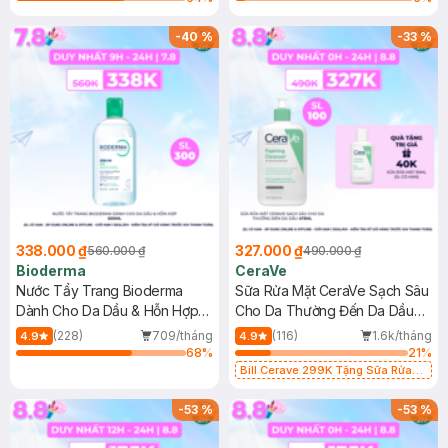
-
40
%
-
33
%
338.000 ₫
327.000 ₫
560.000 ₫
490.000 ₫
Bioderma
CeraVe
Nước Tẩy Trang Bioderma
Sữa Rửa Mặt CeraVe Sạch Sâu
Dành Cho Da Dầu & Hỗn Hợp
Cho Da Thường Đến Da Dầu
500ml
473ml
(228)
709/tháng
(116)
1.6k/tháng
4.9
4.9
68
%
21
%
Bill Cerave 299K Tặng Sữa Rửa
Mặt Cerave 30ml (SL có hạn)
-
53
%
-
53
%