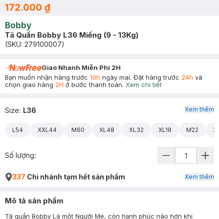
172.000 ₫
Bobby
Tã Quần Bobby L36 Miếng (9 - 13Kg)
(SKU:
279100007
)
Giao Nhanh Miễn Phí 2H
Bạn muốn nhận hàng trước
10h
ngày mai. Đặt hàng trước
24h
và
chọn giao hàng
2H
ở bước thanh toán.
Xem chi tiết
Xem thêm
Size
:
L36
L54
XXL44
M60
XL48
XL32
XL18
M22
X
Số lượng:
337
Chi nhánh tạm hết sản phẩm
Xem thêm
Mô tả sản phẩm
Tã quần Bobby Là một Người Mẹ, còn hạnh phúc nào hơn khi