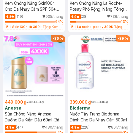
Kem Chống Nắng Skin1004
Kem Chống Nắng La Roche-
Cho Da Nhạy Cảm SPF 50+
Posay Phổ Rộng, Nâng Tông
50ml
Kiềm Dầu 50ml
(119)
905/tháng
(28)
736/tháng
4.8
4.9
64
%
13
%
Bill Skin1004 từ 399k Tặng Kem
Bill La roche-posay 399K Tặng
Chống Nắng Cho Da Nhạy Cảm
Gel rửa mặt da dầu nhạy cảm 50ml
SPF 50+ 20ml (SL Có Hạn)
(SL có hạn)
-
36
%
-
39
%
449.000 ₫
339.000 ₫
702.000 ₫
560.000 ₫
Anessa
Bioderma
Sữa Chống Nắng Anessa
Nước Tẩy Trang Bioderma
Dưỡng Da Kiềm Dầu 60ml (Bản
Dành Cho Da Nhạy Cảm 500ml
Mới)
(44)
480/tháng
(228)
861/tháng
4.9
4.9
64
%
6
%