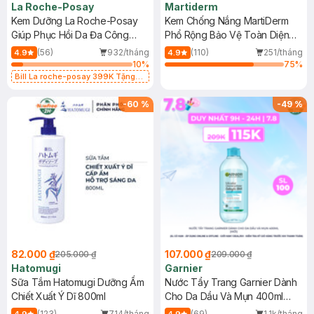
La Roche-Posay
Martiderm
Kem Dưỡng La Roche-Posay
Kem Chống Nắng MartiDerm
Giúp Phục Hồi Da Đa Công
Phổ Rộng Bảo Vệ Toàn Diện
Dụng 40ml
40ml
(56)
932/tháng
(110)
251/tháng
4.9
4.9
10
%
75
%
Bill La roche-posay 399K Tặng
Gel rửa mặt da dầu nhạy cảm 50ml
(SL có hạn)
-
60
%
-
49
%
82.000 ₫
107.000 ₫
205.000 ₫
209.000 ₫
Hatomugi
Garnier
Sữa Tắm Hatomugi Dưỡng Ẩm
Nước Tẩy Trang Garnier Dành
Chiết Xuất Ý Dĩ 800ml
Cho Da Dầu Và Mụn 400ml
(Mới)
(123)
714/tháng
(69)
1.1k/tháng