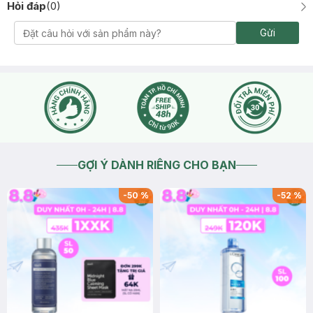
Hỏi đáp
(
0
)
Gửi
GỢI Ý DÀNH RIÊNG CHO BẠN
-
50
%
-
52
%