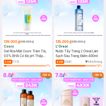
139.000 ₫
135.000 ₫
298.000 ₫
289.000 ₫
Cosrx
L'Oreal
Gel Rửa Mặt Cosrx Tràm Trà,
Nước Tẩy Trang L'Oreal Làm
0.5% BHA Có Độ pH Thấp
Sạch Sâu Trang Điểm 400ml
150ml
(173)
(298)
984/tháng
5.0
4.8
7
%
74
%
-
59
%
-
36
%