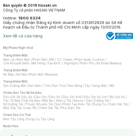
Bản quyền © 2016 Hasaki.vn
Công Ty cổ phần HASAKI VIETNAM
Hotline:
1800 6324
Giấy chứng nhận Đăng ký Kinh doanh số 0313612829 do Sở Kế
hoạch và Đầu tư Thành phố Hồ Chí Minh cấp ngày 13/01/2016
Xem tất cả cửa hàng
Mỹ Phẩm High-End
Trang Điểm Mặt
Kem Lót
/
Kem Nền
/
Phấn Nền
/
BB / CC Cream
/
Phấn Nước Cushion
/
Che Khuyết Điểm
/
Má Hồng
/
Tạo Khối / Highlight
/
Phấn Phủ
/
Xịt Khoá Makeup
Trang Điểm Mắt
Kẻ Mày
/
Kẻ Mắt
/
Phấn Mắt
/
Mascara
Trang Điểm Môi
Son Dưỡng Môi
/
Son Kem / Tint
/
Son Thỏi
/
Son Bóng
/
Tẩy Trang Mắt / Môi
Chăm Sóc Tóc Và Da Đầu
Dầu Gội Và Dầu Xả
/
Dầu Gội
/
Dầu Xả
/
Dầu Gội Khô
/
Dầu Gội Xả 2in1
/
Bộ Gội Xả
/
Tẩy Tế Bào Chết Da Đầu
/
Mặt Nạ / Kem Ủ Tóc
/
Serum / Dầu Dưỡng Tóc
/
Xịt Dưỡng Tóc
/
Thuốc Nhuộm Tóc
/
Sản Phẩm Tạo Kiểu Tóc
/
Dụng Cụ Chăm Sóc Tóc
/
Máy Sấy Tóc
/
Lược
/
Bộ Chăm Sóc Tóc
/
Phụ Kiện Tóc
Chăm Sóc Cơ Thể
Kem Tẩy Lông
/
Dụng Cụ Tẩy Lông
Nước Hoa
Nước Hoa Nữ
/
Nước Hoa Nam
/
Nước Hoa Cao Cấp
/
Xịt Thơm Toàn Thân
/
Nước Hoa Vùng Kín