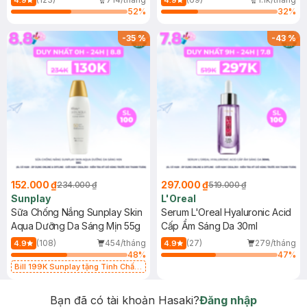
4.9
4.9
52
%
32
%
-
35
%
-
43
%
152.000 ₫
297.000 ₫
234.000 ₫
519.000 ₫
Sunplay
L'Oreal
Sữa Chống Nắng Sunplay Skin
Serum L'Oreal Hyaluronic Acid
Aqua Dưỡng Da Sáng Mịn 55g
Cấp Ẩm Sáng Da 30ml
(108)
454/tháng
(27)
279/tháng
4.9
4.9
48
%
47
%
Bill 199K Sunplay tặng Tinh Chất
Chống Nắng 7g trị giá 30K (SL có
hạn)
Bạn đã có tài khoản Hasaki?
Đăng nhập