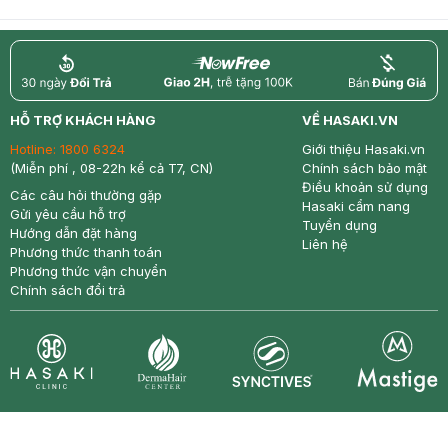
return
nowfree
price
HỖ TRỢ KHÁCH HÀNG
VỀ HASAKI.VN
Hotline:
1800 6324
Giới thiệu Hasaki.vn
(Miễn phí , 08-22h kể cả T7, CN)
Chính sách bảo mật
Điều khoản sử dụng
Các câu hỏi thường gặp
Hasaki cẩm nang
Gửi yêu cầu hỗ trợ
Tuyển dụng
Hướng dẫn đặt hàng
Liên hệ
Phương thức thanh toán
Phương thức vận chuyển
Chính sách đổi trả
Synctives
Clinic
Dermahair
Mastige