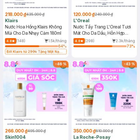
218.000 ₫
120.000 ₫
435.000 ₫
249.000 ₫
Klairs
L'Oreal
Nước Hoa Hồng Klairs Không
Nước Tẩy Trang L'Oreal Tươi
Mùi Cho Da Nhạy Cảm 180ml
Mát Cho Da Dầu, Hỗn Hợp
400ml
(148)
1.5k/tháng
(298)
2.3k/tháng
4.8
4.8
64
%
73
%
Bill Klairs từ 299k Tặng Mặt Nạ
Làm Dịu Da & Kiểm Soát Dầu Nhờn
25ml (SL Có Hạn)
-
46
%
-
43
%
266.000 ₫
350.000 ₫
495.000 ₫
610.000 ₫
Skin1004
La Roche-Posay