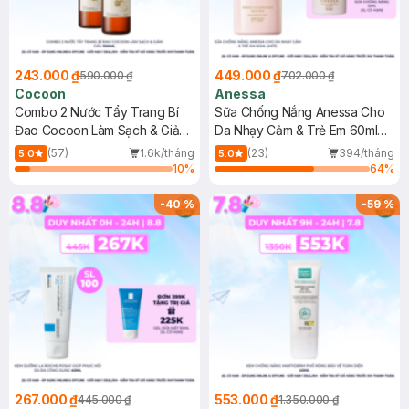
243.000 ₫
449.000 ₫
590.000 ₫
702.000 ₫
Cocoon
Anessa
Combo 2 Nước Tẩy Trang Bí
Sữa Chống Nắng Anessa Cho
Đao Cocoon Làm Sạch & Giảm
Da Nhạy Cảm & Trẻ Em 60ml
Dầu 500ml
(Mới)
(57)
1.6k/tháng
(23)
394/tháng
5.0
5.0
10
%
64
%
-
40
%
-
59
%
267.000 ₫
553.000 ₫
445.000 ₫
1.350.000 ₫