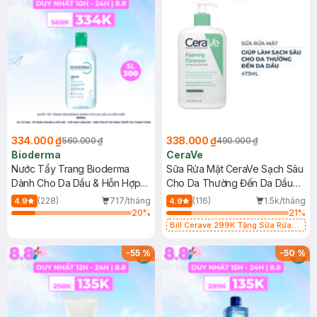
334.000 ₫
338.000 ₫
560.000 ₫
490.000 ₫
Bioderma
CeraVe
Nước Tẩy Trang Bioderma
Sữa Rửa Mặt CeraVe Sạch Sâu
Dành Cho Da Dầu & Hỗn Hợp
Cho Da Thường Đến Da Dầu
500ml
473ml
(228)
717/tháng
(116)
1.5k/tháng
4.9
4.9
20
%
21
%
Bill Cerave 299K Tặng Sữa Rửa
Mặt Cerave 30ml (SL có hạn)
-
55
%
-
50
%