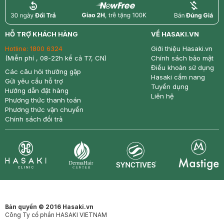
return
nowfree
price
HỖ TRỢ KHÁCH HÀNG
VỀ HASAKI.VN
Hotline:
1800 6324
Giới thiệu Hasaki.vn
(Miễn phí , 08-22h kể cả T7, CN)
Chính sách bảo mật
Điều khoản sử dụng
Các câu hỏi thường gặp
Hasaki cẩm nang
Gửi yêu cầu hỗ trợ
Tuyển dụng
Hướng dẫn đặt hàng
Liên hệ
Phương thức thanh toán
Phương thức vận chuyển
Chính sách đổi trả
Synctives
Clinic
Dermahair
Mastige
Bản quyền © 2016 Hasaki.vn
Công Ty cổ phần HASAKI VIETNAM