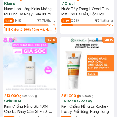
Klairs
L'Oreal
Nước Hoa Hồng Klairs Không
Nước Tẩy Trang L'Oreal Tươi
Mùi Cho Da Nhạy Cảm 180ml
Mát Cho Da Dầu, Hỗn Hợp
400ml
(148)
1.7k/tháng
(298)
2.1k/tháng
4.8
4.8
50
%
26
%
Bill Klairs từ 299k Tặng Mặt Nạ
Làm Dịu Da & Kiểm Soát Dầu Nhờn
25ml (SL Có Hạn)
-
57
%
-
38
%
213.000 ₫
381.000 ₫
495.000 ₫
610.000 ₫
Skin1004
La Roche-Posay
Kem Chống Nắng Skin1004
Kem Chống Nắng La Roche-
Cho Da Nhạy Cảm SPF 50+
Posay Phổ Rộng, Nâng Tông
50ml
Kiềm Dầu 50ml