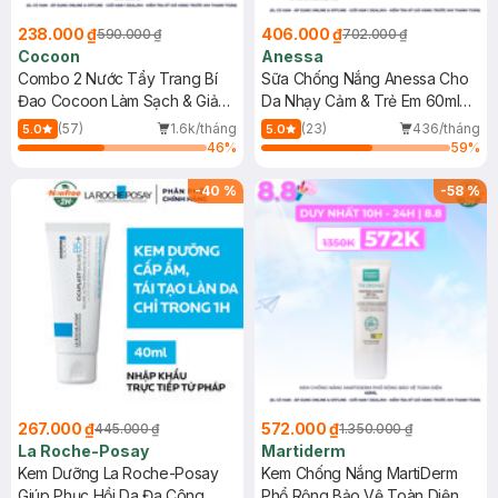
238.000 ₫
406.000 ₫
590.000 ₫
702.000 ₫
Cocoon
Anessa
Combo 2 Nước Tẩy Trang Bí
Sữa Chống Nắng Anessa Cho
Đao Cocoon Làm Sạch & Giảm
Da Nhạy Cảm & Trẻ Em 60ml
Dầu 500ml
(Mới)
(57)
1.6k/tháng
(23)
436/tháng
5.0
5.0
46
%
59
%
-
40
%
-
58
%
267.000 ₫
572.000 ₫
445.000 ₫
1.350.000 ₫
La Roche-Posay
Martiderm
Kem Dưỡng La Roche-Posay
Kem Chống Nắng MartiDerm
Giúp Phục Hồi Da Đa Công
Phổ Rộng Bảo Vệ Toàn Diện