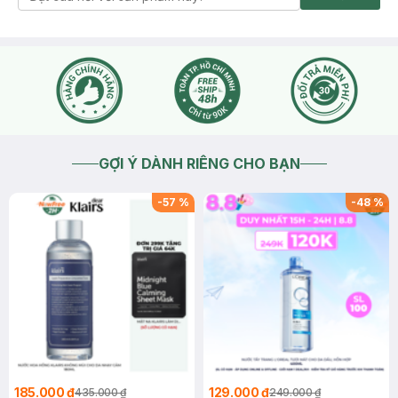
GỢI Ý DÀNH RIÊNG CHO BẠN
-
57
%
-
48
%
185.000 ₫
129.000 ₫
435.000 ₫
249.000 ₫