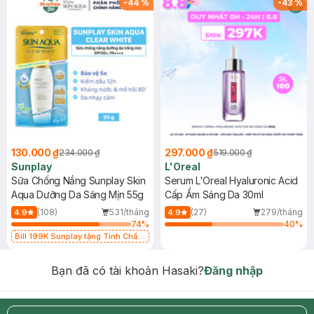
-
44
%
-
43
%
130.000 ₫
297.000 ₫
234.000 ₫
519.000 ₫
Sunplay
L'Oreal
Sữa Chống Nắng Sunplay Skin
Serum L'Oreal Hyaluronic Acid
Aqua Dưỡng Da Sáng Mịn 55g
Cấp Ẩm Sáng Da 30ml
(108)
531/tháng
(27)
279/tháng
4.9
4.9
74
%
40
%
Bill 199K Sunplay tặng Tinh Chất
Chống Nắng 7g trị giá 30K (SL có
hạn)
Bạn đã có tài khoản Hasaki?
Đăng nhập