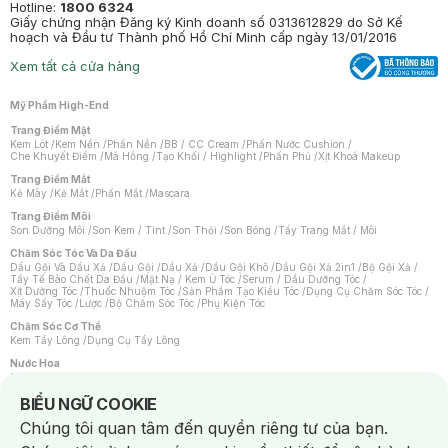
Hotline:
1800 6324
Giấy chứng nhận Đăng ký Kinh doanh số 0313612829 do Sở Kế
hoạch và Đầu tư Thành phố Hồ Chí Minh cấp ngày 13/01/2016
Xem tất cả cửa hàng
Mỹ Phẩm High-End
Trang Điểm Mặt
Kem Lót
/
Kem Nền
/
Phấn Nền
/
BB / CC Cream
/
Phấn Nước Cushion
/
Che Khuyết Điểm
/
Má Hồng
/
Tạo Khối / Highlight
/
Phấn Phủ
/
Xịt Khoá Makeup
Trang Điểm Mắt
Kẻ Mày
/
Kẻ Mắt
/
Phấn Mắt
/
Mascara
Trang Điểm Môi
Son Dưỡng Môi
/
Son Kem / Tint
/
Son Thỏi
/
Son Bóng
/
Tẩy Trang Mắt / Môi
Chăm Sóc Tóc Và Da Đầu
Dầu Gội Và Dầu Xả
/
Dầu Gội
/
Dầu Xả
/
Dầu Gội Khô
/
Dầu Gội Xả 2in1
/
Bộ Gội Xả
/
Tẩy Tế Bào Chết Da Đầu
/
Mặt Nạ / Kem Ủ Tóc
/
Serum / Dầu Dưỡng Tóc
/
Xịt Dưỡng Tóc
/
Thuốc Nhuộm Tóc
/
Sản Phẩm Tạo Kiểu Tóc
/
Dụng Cụ Chăm Sóc Tóc
/
Máy Sấy Tóc
/
Lược
/
Bộ Chăm Sóc Tóc
/
Phụ Kiện Tóc
Chăm Sóc Cơ Thể
Kem Tẩy Lông
/
Dụng Cụ Tẩy Lông
Nước Hoa
Nước Hoa Nữ
/
Nước Hoa Nam
/
Nước Hoa Cao Cấp
/
Xịt Thơm Toàn Thân
/
Nước Hoa Vùng Kín
Notice about cookies usage
BIỂU NGỮ COOKIE
Chăm Sóc Cá Nhân
Chúng tôi quan tâm đến quyền riêng tư của bạn.
Chống Muỗi
/
Khẩu Trang
/
Máy Massage
/
Mặt Nạ Xông Hơi
/
Nước Rửa Tay
/
Sản Phẩm Chăm Sóc Khác
/
Bàn Chải Đánh Răng
/
Bàn Chải Điện
/