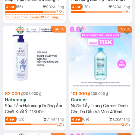
Dụng 40ml
40ml
(56)
932/tháng
(110)
243/tháng
4.9
4.9
75
%
29
%
Bill La roche-posay 399K Tặng
Gel rửa mặt da dầu nhạy cảm 50ml
(SL có hạn)
-
60
%
-
52
%
82.000 ₫
101.000 ₫
205.000 ₫
209.000 ₫
Hatomugi
Garnier
Sữa Tắm Hatomugi Dưỡng Ẩm
Nước Tẩy Trang Garnier Dành
Chiết Xuất Ý Dĩ 800ml
Cho Da Dầu Và Mụn 400ml
(Mới)
(123)
714/tháng
(69)
1.2k/tháng
4.9
4.9
52
%
26
%