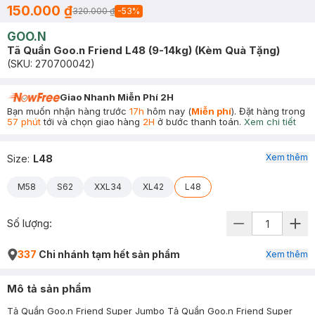
150.000 ₫
320.000 ₫
-
53
%
GOO.N
Tã Quần Goo.n Friend L48 (9-14kg) (Kèm Quà Tặng)
(SKU:
270700042
)
Giao Nhanh Miễn Phí 2H
Bạn muốn nhận hàng trước
17h
hôm nay (
Miễn phí
). Đặt hàng trong
57 phút
tới và chọn giao hàng
2H
ở bước thanh toán.
Xem chi tiết
Xem thêm
Size
:
L48
M58
S62
XXL34
XL42
L48
Số lượng:
337
Chi nhánh tạm hết sản phẩm
Xem thêm
Mô tả sản phẩm
Tả Quần Goo.n Friend Super Jumbo Tả Quần Goo.n Friend Super