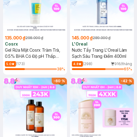
135.000 ₫
145.000 ₫
298.000 ₫
289.000 ₫
Cosrx
L'Oreal
Gel Rửa Mặt Cosrx Tràm Trà,
Nước Tẩy Trang L'Oreal Làm
0.5% BHA Có Độ pH Thấp
Sạch Sâu Trang Điểm 400ml
150ml
(173)
(298)
916/tháng
5.0
4.8
38
%
65
%
-
60
%
-
42
%