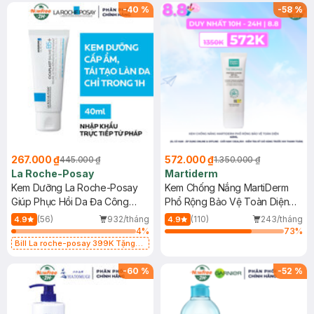
-
40
%
-
58
%
267.000 ₫
572.000 ₫
445.000 ₫
1.350.000 ₫
La Roche-Posay
Martiderm
Kem Dưỡng La Roche-Posay
Kem Chống Nắng MartiDerm
Giúp Phục Hồi Da Đa Công
Phổ Rộng Bảo Vệ Toàn Diện
Dụng 40ml
40ml
(56)
932/tháng
(110)
243/tháng
4.9
4.9
4
%
73
%
Bill La roche-posay 399K Tặng
Gel rửa mặt da dầu nhạy cảm 50ml
(SL có hạn)
-
60
%
-
52
%