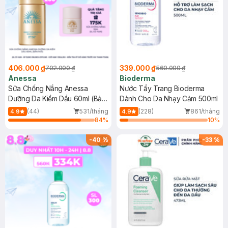
406.000 ₫
339.000 ₫
702.000 ₫
560.000 ₫
Anessa
Bioderma
Sữa Chống Nắng Anessa
Nước Tẩy Trang Bioderma
Dưỡng Da Kiềm Dầu 60ml (Bản
Dành Cho Da Nhạy Cảm 500ml
Mới)
(44)
531/tháng
(228)
861/tháng
4.9
4.9
84
%
10
%
-
40
%
-
33
%