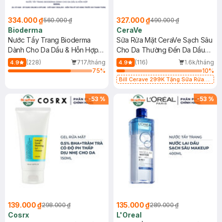
334.000 ₫
327.000 ₫
560.000 ₫
490.000 ₫
Bioderma
CeraVe
Nước Tẩy Trang Bioderma
Sữa Rửa Mặt CeraVe Sạch Sâu
Dành Cho Da Dầu & Hỗn Hợp
Cho Da Thường Đến Da Dầu
500ml
473ml
(228)
717/tháng
(116)
1.6k/tháng
4.9
4.9
75
%
10
%
Bill Cerave 299K Tặng Sữa Rửa
Mặt Cerave 30ml (SL có hạn)
-
53
%
-
53
%
139.000 ₫
135.000 ₫
298.000 ₫
289.000 ₫
Cosrx
L'Oreal