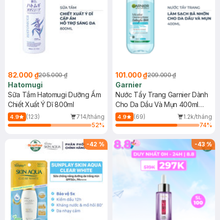
82.000 ₫
101.000 ₫
205.000 ₫
209.000 ₫
Hatomugi
Garnier
Sữa Tắm Hatomugi Dưỡng Ẩm
Nước Tẩy Trang Garnier Dành
Chiết Xuất Ý Dĩ 800ml
Cho Da Dầu Và Mụn 400ml
(Mới)
(123)
714/tháng
(69)
1.2k/tháng
4.9
4.9
52
%
74
%
-
42
%
-
43
%