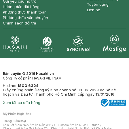
Gửi yêu cầu hỗ trợ
Tuyển dụng
Hướng dẫn đặt hàng
Liên hệ
Phương thức thanh toán
Phương thức vận chuyển
Chính sách đổi trả
Synctives
Clinic
Dermahair
Mastige
Bản quyền © 2016 Hasaki.vn
Công Ty cổ phần HASAKI VIETNAM
Hotline:
1800 6324
Giấy chứng nhận Đăng ký Kinh doanh số 0313612829 do Sở Kế
hoạch và Đầu tư Thành phố Hồ Chí Minh cấp ngày 13/01/2016
Xem tất cả cửa hàng
Mỹ Phẩm High-End
Trang Điểm Mặt
Kem Lót
/
Kem Nền
/
Phấn Nền
/
BB / CC Cream
/
Phấn Nước Cushion
/
Che Khuyết Điểm
/
Má Hồng
/
Tạo Khối / Highlight
/
Phấn Phủ
/
Xịt Khoá Makeup