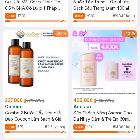
Gel Rửa Mặt Cosrx Tràm Trà,
Nước Tẩy Trang L'Oreal Làm
0.5% BHA Có Độ pH Thấp
Sạch Sâu Trang Điểm 400ml
150ml
(173)
(298)
984/tháng
5.0
4.8
9
%
6
%
-
60
%
-
42
%
237.000 ₫
406.000 ₫
590.000 ₫
702.000 ₫
Cocoon
Anessa
Combo 2 Nước Tẩy Trang Bí
Sữa Chống Nắng Anessa Cho
Đao Cocoon Làm Sạch & Giảm
Da Nhạy Cảm & Trẻ Em 60ml
Dầu 500ml
(Mới)
(57)
1.6k/tháng
(23)
436/tháng
5.0
5.0
9
%
84
%