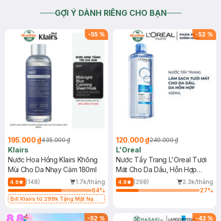
GỢI Ý DÀNH RIÊNG CHO BẠN
-
55
%
-
52
%
195.000 ₫
120.000 ₫
435.000 ₫
249.000 ₫
Klairs
L'Oreal
Nước Hoa Hồng Klairs Không
Nước Tẩy Trang L'Oreal Tươi
Mùi Cho Da Nhạy Cảm 180ml
Mát Cho Da Dầu, Hỗn Hợp
400ml
(148)
1.7k/tháng
(298)
2.3k/tháng
4.8
4.8
64
%
27
%
Bill Klairs từ 299k Tặng Mặt Nạ
Làm Dịu Da & Kiểm Soát Dầu Nhờn
25ml (SL Có Hạn)
-
52
%
-
43
%