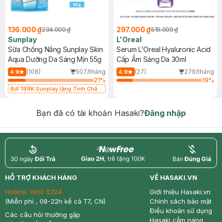
136.000 ₫
297.000 ₫
234.000 ₫
519.000 ₫
Sunplay
L'Oreal
Sữa Chống Nắng Sunplay Skin
Serum L'Oreal Hyaluronic Acid
Aqua Dưỡng Da Sáng Mịn 55g
Cấp Ẩm Sáng Da 30ml
(108)
507/tháng
(27)
279/tháng
4.9
4.9
21
%
19
%
Bill 199K Sunplay tặng Tinh Chất
Chống Nắng 7g trị giá 30K (SL có
hạn)
Bạn đã có tài khoản Hasaki?
Đăng nhập
return
nowfree
price
HỖ TRỢ KHÁCH HÀNG
VỀ HASAKI.VN
Hotline:
1800 6324
Giới thiệu Hasaki.vn
(Miễn phí , 08-22h kể cả T7, CN)
Chính sách bảo mật
Điều khoản sử dụng
Các câu hỏi thường gặp
Hasaki cẩm nang