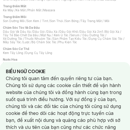
Trang Điểm Mắt
Kẻ Mày
/
Kẻ Mắt
/
Phấn Mắt
/
Mascara
Trang Điểm Môi
Son Dưỡng Môi
/
Son Kem / Tint
/
Son Thỏi
/
Son Bóng
/
Tẩy Trang Mắt / Môi
Chăm Sóc Tóc Và Da Đầu
Dầu Gội Và Dầu Xả
/
Dầu Gội
/
Dầu Xả
/
Dầu Gội Khô
/
Dầu Gội Xả 2in1
/
Bộ Gội Xả
/
Tẩy Tế Bào Chết Da Đầu
/
Mặt Nạ / Kem Ủ Tóc
/
Serum / Dầu Dưỡng Tóc
/
Xịt Dưỡng Tóc
/
Thuốc Nhuộm Tóc
/
Sản Phẩm Tạo Kiểu Tóc
/
Dụng Cụ Chăm Sóc Tóc
/
Máy Sấy Tóc
/
Lược
/
Bộ Chăm Sóc Tóc
/
Phụ Kiện Tóc
Chăm Sóc Cơ Thể
Kem Tẩy Lông
/
Dụng Cụ Tẩy Lông
Nước Hoa
Nước Hoa Nữ
/
Nước Hoa Nam
/
Nước Hoa Cao Cấp
/
Xịt Thơm Toàn Thân
/
Nước Hoa Vùng Kín
Notice about cookies usage
BIỂU NGỮ COOKIE
Chăm Sóc Cá Nhân
Chúng tôi quan tâm đến quyền riêng tư của bạn.
Chống Muỗi
/
Khẩu Trang
/
Máy Massage
/
Mặt Nạ Xông Hơi
/
Nước Rửa Tay
/
Sản Phẩm Chăm Sóc Khác
/
Bàn Chải Đánh Răng
/
Bàn Chải Điện
/
Chúng tôi sử dụng các cookie cần thiết để vận hành
Hỗ Trợ Trắng Răng
/
Kem Đánh Răng
/
Máy Tăm Nước
/
Nước Súc Miệng
/
Tăm / Chỉ Nha Khoa
/
Xịt Thơm Miệng
/
Dung Dịch Vệ Sinh
/
Dưỡng Vùng Kín
/
website của chúng tôi và đồng hành cùng bạn trong
Khăn Ướt Vệ Sinh Vùng Kín
/
Băng Vệ Sinh
/
Tampon
/
Bọt Cạo Râu
/
Dao Cạo Râu
/
Máy Cạo Râu
suốt quá trình điều hướng. Với sự đồng ý của bạn,
Vấn Đề Về Da
chúng tôi và các đối tác của chúng tôi cũng sử dụng
Da Dầu / Lỗ Chân Lông To
/
Da Khô / Mất Nước
/
Da Lão Hóa
/
Da Mụn
/
Da Nhạy Cảm / Kích Ứng
/
Da Xỉn Màu
/
Thâm / Nám / Tàn Nhang
/
cookie để theo dõi các hoạt động trực tuyến của
Quầng Thâm & Bọng Mắt
/
Sẹo
/
Viêm Da Cơ Địa
bạn, đề xuất nội dung và quảng cáo phù hợp với sở
Dụng Cụ / Phụ Kiện Chăm Sóc Da
Chat i
Bông Tẩy Trang
/
Khăn Lau Mặt Khô
/
Dụng Cụ / Máy Rửa Mặt
/
Máy Chăm Sóc Da
/
thích và ưu tiên của bạn cũng như các chức năng
Dụng Cụ Chăm Sóc Khác