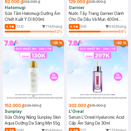
82.000 ₫
129.000 ₫
205.000 ₫
209.000 ₫
Hatomugi
Garnier
Sữa Tắm Hatomugi Dưỡng Ẩm
Nước Tẩy Trang Garnier Dành
Chiết Xuất Ý Dĩ 800ml
Cho Da Dầu Và Mụn 400ml
(Mới)
(123)
714/tháng
(69)
935/tháng
4.9
4.9
52
%
64
%
-
35
%
-
42
%
152.000 ₫
302.000 ₫
234.000 ₫
519.000 ₫
Sunplay
L'Oreal
Sữa Chống Nắng Sunplay Skin
Serum L'Oreal Hyaluronic Acid
Aqua Dưỡng Da Sáng Mịn 55g
Cấp Ẩm Sáng Da 30ml
(108)
454/tháng
(27)
275/tháng
4.9
4.9