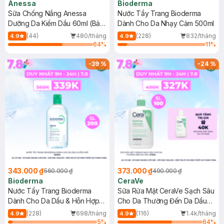
Anessa
Bioderma
Sữa Chống Nắng Anessa
Nước Tẩy Trang Bioderma
Dưỡng Da Kiềm Dầu 60ml (Bản
Dành Cho Da Nhạy Cảm 500ml
Mới)
(44)
480/tháng
(228)
832/tháng
4.9
4.9
64
%
11
%
-
39
%
-
24
%
343.000 ₫
373.000 ₫
560.000 ₫
490.000 ₫
Bioderma
CeraVe
Nước Tẩy Trang Bioderma
Sữa Rửa Mặt CeraVe Sạch Sâu
Dành Cho Da Dầu & Hỗn Hợp
Cho Da Thường Đến Da Dầu
500ml
473ml
(228)
698/tháng
(116)
1.4k/tháng
4.9
4.9
5
%
64
%