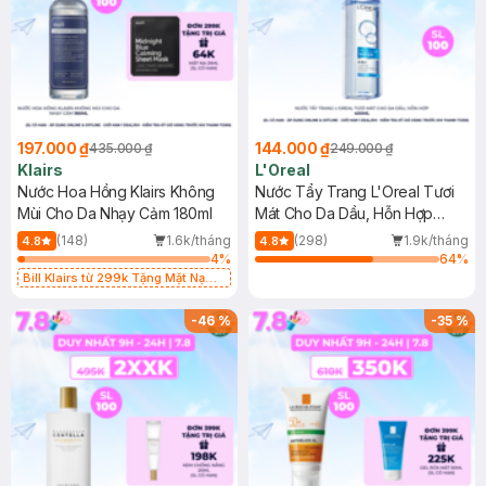
197.000 ₫
144.000 ₫
435.000 ₫
249.000 ₫
Klairs
L'Oreal
Nước Hoa Hồng Klairs Không
Nước Tẩy Trang L'Oreal Tươi
Mùi Cho Da Nhạy Cảm 180ml
Mát Cho Da Dầu, Hỗn Hợp
400ml
(148)
1.6k/tháng
(298)
1.9k/tháng
4.8
4.8
4
%
64
%
Bill Klairs từ 299k Tặng Mặt Nạ
Làm Dịu Da & Kiểm Soát Dầu Nhờn
25ml (SL Có Hạn)
-
46
%
-
35
%