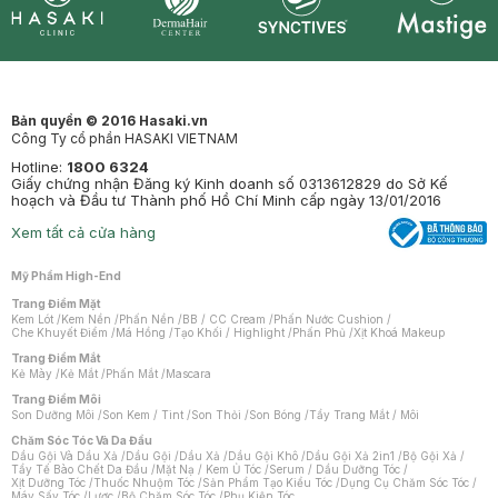
Synctives
Clinic
Dermahair
Mastige
Bản quyền © 2016 Hasaki.vn
Công Ty cổ phần HASAKI VIETNAM
Hotline:
1800 6324
Giấy chứng nhận Đăng ký Kinh doanh số 0313612829 do Sở Kế
hoạch và Đầu tư Thành phố Hồ Chí Minh cấp ngày 13/01/2016
Xem tất cả cửa hàng
Mỹ Phẩm High-End
Trang Điểm Mặt
Kem Lót
/
Kem Nền
/
Phấn Nền
/
BB / CC Cream
/
Phấn Nước Cushion
/
Che Khuyết Điểm
/
Má Hồng
/
Tạo Khối / Highlight
/
Phấn Phủ
/
Xịt Khoá Makeup
Trang Điểm Mắt
Kẻ Mày
/
Kẻ Mắt
/
Phấn Mắt
/
Mascara
Trang Điểm Môi
Son Dưỡng Môi
/
Son Kem / Tint
/
Son Thỏi
/
Son Bóng
/
Tẩy Trang Mắt / Môi
Chăm Sóc Tóc Và Da Đầu
Dầu Gội Và Dầu Xả
/
Dầu Gội
/
Dầu Xả
/
Dầu Gội Khô
/
Dầu Gội Xả 2in1
/
Bộ Gội Xả
/
Tẩy Tế Bào Chết Da Đầu
/
Mặt Nạ / Kem Ủ Tóc
/
Serum / Dầu Dưỡng Tóc
/
Xịt Dưỡng Tóc
/
Thuốc Nhuộm Tóc
/
Sản Phẩm Tạo Kiểu Tóc
/
Dụng Cụ Chăm Sóc Tóc
/
Máy Sấy Tóc
/
Lược
/
Bộ Chăm Sóc Tóc
/
Phụ Kiện Tóc