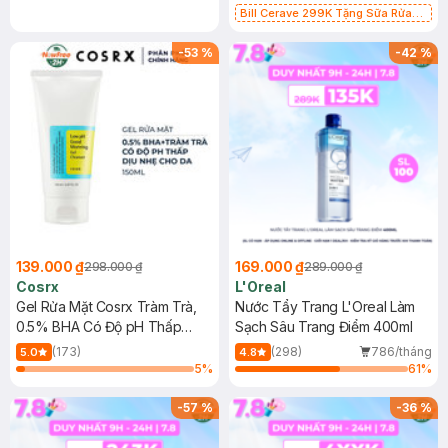
Bill Cerave 299K Tặng Sữa Rửa
Mặt Cerave 30ml (SL có hạn)
-
53
%
-
42
%
139.000 ₫
169.000 ₫
298.000 ₫
289.000 ₫
Cosrx
L'Oreal
Gel Rửa Mặt Cosrx Tràm Trà,
Nước Tẩy Trang L'Oreal Làm
0.5% BHA Có Độ pH Thấp
Sạch Sâu Trang Điểm 400ml
150ml
(173)
(298)
786/tháng
5.0
4.8
5
%
61
%
-
57
%
-
36
%