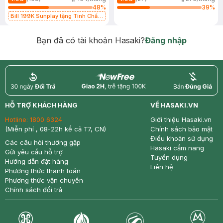
48
%
39
%
Bill 199K Sunplay tặng Tinh Chất
Chống Nắng 7g trị giá 30K (SL có
hạn)
Bạn đã có tài khoản Hasaki?
Đăng nhập
return
nowfree
price
HỖ TRỢ KHÁCH HÀNG
VỀ HASAKI.VN
Hotline:
1800 6324
Giới thiệu Hasaki.vn
(Miễn phí , 08-22h kể cả T7, CN)
Chính sách bảo mật
Điều khoản sử dụng
Các câu hỏi thường gặp
Hasaki cẩm nang
Gửi yêu cầu hỗ trợ
Tuyển dụng
Hướng dẫn đặt hàng
Liên hệ
Phương thức thanh toán
Phương thức vận chuyển
Chính sách đổi trả