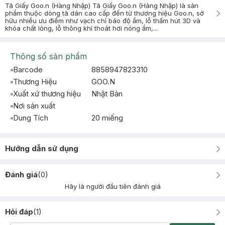
Tã Giấy Goo.n (Hàng Nhập) Tã Giấy Goo.n (Hàng Nhập) là sản
phẩm thuộc dòng tã dán cao cấp đến từ thương hiệu Goo.n, sở
hữu nhiều ưu điểm như vạch chỉ báo độ ẩm, lỗ thấm hút 3D và
khóa chất lỏng, lỗ thông khí thoát hơi nóng ẩm,...
Thông số sản phẩm
Barcode
8858947823310
Thương Hiệu
GOO.N
Xuất xứ thương hiệu
Nhật Bản
Nơi sản xuất
Dung Tích
20 miếng
Hướng dẫn sử dụng
Đánh giá
(
0
)
Hãy là người đầu tiên đánh giá
Hỏi đáp
(
1
)