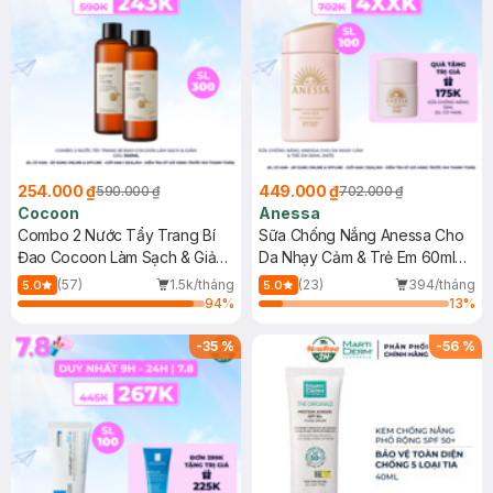
254.000 ₫
449.000 ₫
590.000 ₫
702.000 ₫
Cocoon
Anessa
Combo 2 Nước Tẩy Trang Bí
Sữa Chống Nắng Anessa Cho
Đao Cocoon Làm Sạch & Giảm
Da Nhạy Cảm & Trẻ Em 60ml
Dầu 500ml
(Mới)
(57)
1.5k/tháng
(23)
394/tháng
5.0
5.0
94
%
13
%
-
35
%
-
56
%