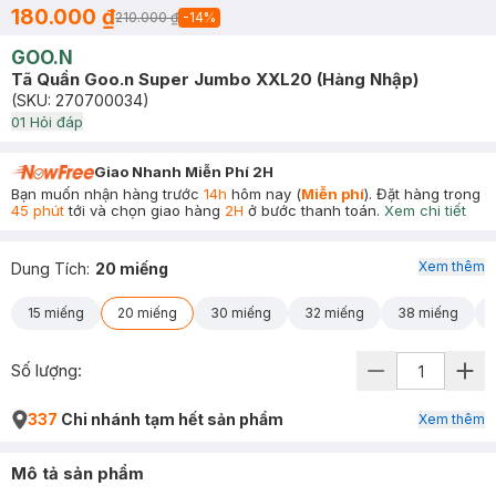
180.000 ₫
210.000 ₫
-
14
%
GOO.N
Tã Quần Goo.n Super Jumbo XXL20 (Hàng Nhập)
(SKU:
270700034
)
0
1
Hỏi đáp
Giao Nhanh Miễn Phí 2H
Bạn muốn nhận hàng trước
14h
hôm nay (
Miễn phí
). Đặt hàng trong
45 phút
tới và chọn giao hàng
2H
ở bước thanh toán.
Xem chi tiết
Xem thêm
Dung Tích
:
20 miếng
15 miếng
20 miếng
30 miếng
32 miếng
38 miếng
Số lượng:
337
Chi nhánh tạm hết sản phẩm
Xem thêm
Mô tả sản phẩm