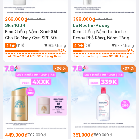
266.000 ₫
398.000 ₫
495.000 ₫
610.000 ₫
Skin1004
La Roche-Posay
Kem Chống Nắng Skin1004
Kem Chống Nắng La Roche-
Cho Da Nhạy Cảm SPF 50+
Posay Phổ Rộng, Nâng Tông
50ml
Kiềm Dầu 50ml
(119)
905/tháng
(28)
647/tháng
4.8
4.9
64
%
16
%
Bill Skin1004 từ 399k Tặng Kem
Bill La roche-posay 399K Tặng
Chống Nắng Cho Da Nhạy Cảm
Gel rửa mặt da dầu nhạy cảm 50ml
SPF 50+ 20ml (SL Có Hạn)
(SL có hạn)
-
36
%
-
37
%
449.000 ₫
351.000 ₫
702.000 ₫
560.000 ₫