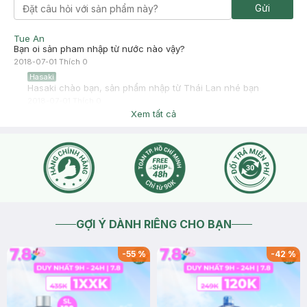
Gửi
Tue An
Bạn oi sản pham nhập từ nước nào vậy?
2018-07-01
Thích
0
Hasaki
Hasaki chào bạn, sản phẩm nhập từ Thái Lan nhé bạn
2018-07-01
Thích
0
Xem tất cả
GỢI Ý DÀNH RIÊNG CHO BẠN
-
55
%
-
42
%