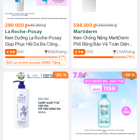
290.000 ₫
594.000 ₫
445.000 ₫
1.350.000 ₫
La Roche-Posay
Martiderm
Kem Dưỡng La Roche-Posay
Kem Chống Nắng MartiDerm
Giúp Phục Hồi Da Đa Công
Phổ Rộng Bảo Vệ Toàn Diện
Dụng 40ml
40ml
(56)
858/tháng
(110)
234/tháng
4.9
4.9
37
%
75
%
Bill La roche-posay 399K Tặng
Gel rửa mặt da dầu nhạy cảm 50ml
(SL có hạn)
-
60
%
-
38
%