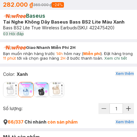
282.000 ₫
369.000 ₫
-
24
%
Baseus
Tai Nghe Không Dây Baseus Bass BS2 Lite Màu Xanh
Bass BS2 Lite True Wireless Earbuds
(SKU:
422475420
)
0
3
Hỏi đáp
Giao Nhanh Miễn Phí 2H
Bạn muốn nhận hàng trước
14h
hôm nay (
Miễn phí
). Đặt hàng trong
11 phút
tới và chọn giao hàng
2H
ở bước thanh toán.
Xem chi tiết
Xem thêm
Color
:
Xanh
Số lượng:
66/337
Chi nhánh
còn sản phẩm
Xem thêm
Mô tả sản phẩm