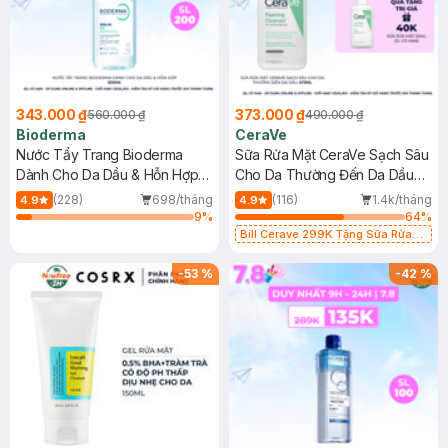
343.000 ₫
373.000 ₫
560.000 ₫
490.000 ₫
Bioderma
CeraVe
Nước Tẩy Trang Bioderma
Sữa Rửa Mặt CeraVe Sạch Sâu
Dành Cho Da Dầu & Hỗn Hợp
Cho Da Thường Đến Da Dầu
500ml
473ml
(228)
698/tháng
(116)
1.4k/tháng
4.9
4.9
9
%
64
%
Bill Cerave 299K Tặng Sữa Rửa
Mặt Cerave 30ml (SL có hạn)
-
53
%
-
42
%