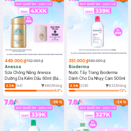
449.000 ₫
351.000 ₫
702.000 ₫
560.000 ₫
Anessa
Bioderma
Sữa Chống Nắng Anessa
Nước Tẩy Trang Bioderma
Dưỡng Da Kiềm Dầu 60ml (Bản
Dành Cho Da Nhạy Cảm 500ml
Mới)
(44)
480/tháng
(228)
832/tháng
4.9
4.9
64
%
13
%
-
39
%
-
24
%