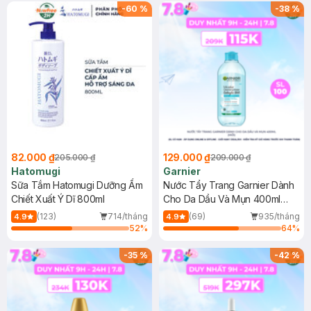
(SL có hạn)
-
60
%
-
38
%
82.000 ₫
129.000 ₫
205.000 ₫
209.000 ₫
Hatomugi
Garnier
Sữa Tắm Hatomugi Dưỡng Ẩm
Nước Tẩy Trang Garnier Dành
Chiết Xuất Ý Dĩ 800ml
Cho Da Dầu Và Mụn 400ml
(Mới)
(123)
714/tháng
(69)
935/tháng
4.9
4.9
52
%
64
%
-
35
%
-
42
%