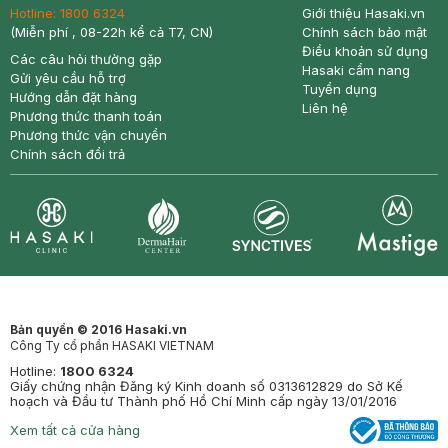
Hotline:
1800 6324
Giới thiệu Hasaki.vn
(Miễn phí , 08-22h kể cả T7, CN)
Chính sách bảo mật
Điều khoản sử dụng
Các câu hỏi thường gặp
Hasaki cẩm nang
Gửi yêu cầu hỗ trợ
Tuyển dụng
Hướng dẫn đặt hàng
Liên hệ
Phương thức thanh toán
Phương thức vận chuyển
Chính sách đổi trả
Synctives
Clinic
Dermahair
Mastige
Bản quyền © 2016 Hasaki.vn
Công Ty cổ phần HASAKI VIETNAM
Hotline:
1800 6324
Giấy chứng nhận Đăng ký Kinh doanh số 0313612829 do Sở Kế
hoạch và Đầu tư Thành phố Hồ Chí Minh cấp ngày 13/01/2016
Xem tất cả cửa hàng