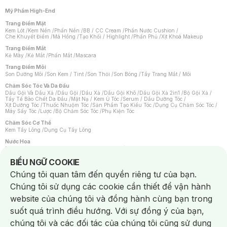
Mỹ Phẩm High-End
Trang Điểm Mặt
Kem Lót
/
Kem Nền
/
Phấn Nền
/
BB / CC Cream
/
Phấn Nước Cushion
/
Che Khuyết Điểm
/
Má Hồng
/
Tạo Khối / Highlight
/
Phấn Phủ
/
Xịt Khoá Makeup
Trang Điểm Mắt
Kẻ Mày
/
Kẻ Mắt
/
Phấn Mắt
/
Mascara
Trang Điểm Môi
Son Dưỡng Môi
/
Son Kem / Tint
/
Son Thỏi
/
Son Bóng
/
Tẩy Trang Mắt / Môi
Chăm Sóc Tóc Và Da Đầu
Dầu Gội Và Dầu Xả
/
Dầu Gội
/
Dầu Xả
/
Dầu Gội Khô
/
Dầu Gội Xả 2in1
/
Bộ Gội Xả
/
Tẩy Tế Bào Chết Da Đầu
/
Mặt Nạ / Kem Ủ Tóc
/
Serum / Dầu Dưỡng Tóc
/
Xịt Dưỡng Tóc
/
Thuốc Nhuộm Tóc
/
Sản Phẩm Tạo Kiểu Tóc
/
Dụng Cụ Chăm Sóc Tóc
/
Máy Sấy Tóc
/
Lược
/
Bộ Chăm Sóc Tóc
/
Phụ Kiện Tóc
Chăm Sóc Cơ Thể
Kem Tẩy Lông
/
Dụng Cụ Tẩy Lông
Nước Hoa
Nước Hoa Nữ
/
Nước Hoa Nam
/
Nước Hoa Cao Cấp
/
Xịt Thơm Toàn Thân
/
Nước Hoa Vùng Kín
Notice about cookies usage
BIỂU NGỮ COOKIE
Chăm Sóc Cá Nhân
Chúng tôi quan tâm đến quyền riêng tư của bạn.
Chống Muỗi
/
Khẩu Trang
/
Máy Massage
/
Mặt Nạ Xông Hơi
/
Nước Rửa Tay
/
Sản Phẩm Chăm Sóc Khác
/
Bàn Chải Đánh Răng
/
Bàn Chải Điện
/
Chúng tôi sử dụng các cookie cần thiết để vận hành
Hỗ Trợ Trắng Răng
/
Kem Đánh Răng
/
Máy Tăm Nước
/
Nước Súc Miệng
/
Tăm / Chỉ Nha Khoa
/
Xịt Thơm Miệng
/
Dung Dịch Vệ Sinh
/
Dưỡng Vùng Kín
/
website của chúng tôi và đồng hành cùng bạn trong
Khăn Ướt Vệ Sinh Vùng Kín
/
Băng Vệ Sinh
/
Tampon
/
Bọt Cạo Râu
/
Dao Cạo Râu
/
Máy Cạo Râu
suốt quá trình điều hướng. Với sự đồng ý của bạn,
Vấn Đề Về Da
chúng tôi và các đối tác của chúng tôi cũng sử dụng
Da Dầu / Lỗ Chân Lông To
/
Da Khô / Mất Nước
/
Da Lão Hóa
/
Da Mụn
/