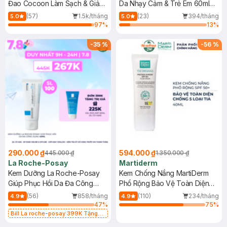
Đao Cocoon Làm Sạch & Giảm
Da Nhạy Cảm & Trẻ Em 60ml
Dầu 500ml
(Mới)
(57)
1.5k/tháng
(23)
394/tháng
5.0
5.0
97
%
13
%
-
35
%
-
56
%
290.000 ₫
594.000 ₫
445.000 ₫
1.350.000 ₫
La Roche-Posay
Martiderm
Kem Dưỡng La Roche-Posay
Kem Chống Nắng MartiDerm
Giúp Phục Hồi Da Đa Công
Phổ Rộng Bảo Vệ Toàn Diện
Dụng 40ml
40ml
(56)
858/tháng
(110)
234/tháng
4.9
4.9
47
%
75
%
Bill La roche-posay 399K Tặng
Gel rửa mặt da dầu nhạy cảm 50ml