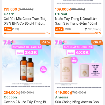
139.000 ₫
169.000 ₫
298.000 ₫
289.000 ₫
Cosrx
L'Oreal
Gel Rửa Mặt Cosrx Tràm Trà,
Nước Tẩy Trang L'Oreal Làm
0.5% BHA Có Độ pH Thấp
Sạch Sâu Trang Điểm 400ml
150ml
(173)
(298)
786/tháng
5.0
4.8
5
%
62
%
-
57
%
-
36
%
254.000 ₫
449.000 ₫
590.000 ₫
702.000 ₫
Cocoon
Anessa
Combo 2 Nước Tẩy Trang Bí
Sữa Chống Nắng Anessa Cho