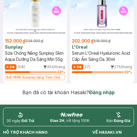
152.000 ₫
302.000 ₫
234.000 ₫
519.000 ₫
Sunplay
L'Oreal
Sữa Chống Nắng Sunplay Skin
Serum L'Oreal Hyaluronic Acid
Aqua Dưỡng Da Sáng Mịn 55g
Cấp Ẩm Sáng Da 30ml
(108)
454/tháng
(27)
275/tháng
4.9
4.9
48
%
39
%
Bill 199K Sunplay tặng Tinh Chất
Chống Nắng 7g trị giá 30K (SL có
hạn)
Bạn đã có tài khoản Hasaki?
Đăng nhập
return
nowfree
price
HỖ TRỢ KHÁCH HÀNG
VỀ HASAKI.VN