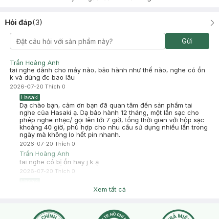
Hỏi đáp
(
3
)
Gửi
Trần Hoàng Anh
tai nghe dành cho máy nào, bảo hành như thế nào, nghe có ồn
k và dùng đc bao lâu
2026-07-20
Thích
0
Hasaki
Dạ chào bạn, cảm ơn bạn đã quan tâm đến sản phẩm tai
nghe của Hasaki ạ. Dạ bảo hành 12 tháng, một lần sạc cho
phép nghe nhạc/ gọi lên tới 7 giờ, tổng thời gian với hộp sạc
khoảng 40 giờ, phù hợp cho nhu cầu sử dụng nhiều lần trong
ngày mà không lo hết pin nhanh.
2026-07-20
Thích
0
Trần Hoàng Anh
tai nghe có bị ồn hay j k ạ
2026-07-20
Thích
0
Hasaki
Dạ theo thông tin sản phẩm phụ kiện có chống ồn nhé bạn
Xem tất cả
2026-07-20
Thích
0
Gia Phú Từ