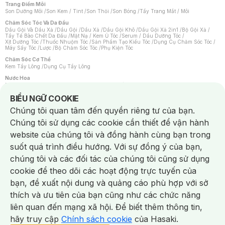
Trang Điểm Môi
Son Dưỡng Môi
/
Son Kem / Tint
/
Son Thỏi
/
Son Bóng
/
Tẩy Trang Mắt / Môi
Chăm Sóc Tóc Và Da Đầu
Dầu Gội Và Dầu Xả
/
Dầu Gội
/
Dầu Xả
/
Dầu Gội Khô
/
Dầu Gội Xả 2in1
/
Bộ Gội Xả
/
Tẩy Tế Bào Chết Da Đầu
/
Mặt Nạ / Kem Ủ Tóc
/
Serum / Dầu Dưỡng Tóc
/
Xịt Dưỡng Tóc
/
Thuốc Nhuộm Tóc
/
Sản Phẩm Tạo Kiểu Tóc
/
Dụng Cụ Chăm Sóc Tóc
/
Máy Sấy Tóc
/
Lược
/
Bộ Chăm Sóc Tóc
/
Phụ Kiện Tóc
Chăm Sóc Cơ Thể
Kem Tẩy Lông
/
Dụng Cụ Tẩy Lông
Nước Hoa
Nước Hoa Nữ
/
Nước Hoa Nam
/
Nước Hoa Cao Cấp
/
Xịt Thơm Toàn Thân
/
Nước Hoa Vùng Kín
Notice about cookies usage
BIỂU NGỮ COOKIE
Chăm Sóc Cá Nhân
Chúng tôi quan tâm đến quyền riêng tư của bạn.
Chống Muỗi
/
Khẩu Trang
/
Máy Massage
/
Mặt Nạ Xông Hơi
/
Nước Rửa Tay
/
Sản Phẩm Chăm Sóc Khác
/
Bàn Chải Đánh Răng
/
Bàn Chải Điện
/
Chúng tôi sử dụng các cookie cần thiết để vận hành
Hỗ Trợ Trắng Răng
/
Kem Đánh Răng
/
Máy Tăm Nước
/
Nước Súc Miệng
/
Tăm / Chỉ Nha Khoa
/
Xịt Thơm Miệng
/
Dung Dịch Vệ Sinh
/
Dưỡng Vùng Kín
/
website của chúng tôi và đồng hành cùng bạn trong
Khăn Ướt Vệ Sinh Vùng Kín
/
Băng Vệ Sinh
/
Tampon
/
Bọt Cạo Râu
/
Dao Cạo Râu
/
Máy Cạo Râu
suốt quá trình điều hướng. Với sự đồng ý của bạn,
Vấn Đề Về Da
chúng tôi và các đối tác của chúng tôi cũng sử dụng
Da Dầu / Lỗ Chân Lông To
/
Da Khô / Mất Nước
/
Da Lão Hóa
/
Da Mụn
/
Da Nhạy Cảm / Kích Ứng
/
Da Xỉn Màu
/
Thâm / Nám / Tàn Nhang
/
cookie để theo dõi các hoạt động trực tuyến của
Quầng Thâm & Bọng Mắt
/
Sẹo
/
Viêm Da Cơ Địa
bạn, đề xuất nội dung và quảng cáo phù hợp với sở
Dụng Cụ / Phụ Kiện Chăm Sóc Da
Chat i
Bông Tẩy Trang
/
Khăn Lau Mặt Khô
/
Dụng Cụ / Máy Rửa Mặt
/
Máy Chăm Sóc Da
/
thích và ưu tiên của bạn cũng như các chức năng
Dụng Cụ Chăm Sóc Khác
liên quan đến mạng xã hội. Để biết thêm thông tin,
hãy truy cập
Chính sách cookie
của Hasaki.
NowFree 2H
Giao Nhanh Miễn Phí 2H
Xem chi tiết