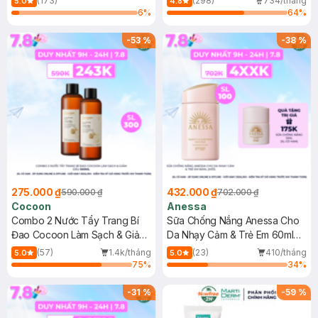
(173)
(298)
734/tháng
5.0
4.8
6
%
64
%
-
53
%
-
38
%
275.000 ₫
432.000 ₫
590.000 ₫
702.000 ₫
Cocoon
Anessa
Combo 2 Nước Tẩy Trang Bí
Sữa Chống Nắng Anessa Cho
Đao Cocoon Làm Sạch & Giảm
Da Nhạy Cảm & Trẻ Em 60ml
Dầu 500ml
(Mới)
(57)
1.4k/tháng
(23)
410/tháng
5.0
5.0
75
%
34
%
-
31
%
-
59
%