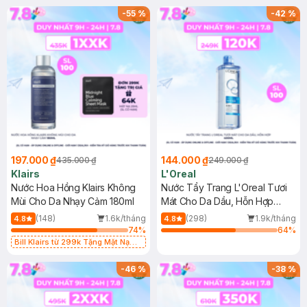
-
55
%
-
42
%
197.000 ₫
144.000 ₫
435.000 ₫
249.000 ₫
Klairs
L'Oreal
Nước Hoa Hồng Klairs Không
Nước Tẩy Trang L'Oreal Tươi
Mùi Cho Da Nhạy Cảm 180ml
Mát Cho Da Dầu, Hỗn Hợp
400ml
(148)
1.6k/tháng
(298)
1.9k/tháng
4.8
4.8
74
%
64
%
Bill Klairs từ 299k Tặng Mặt Nạ
Làm Dịu Da & Kiểm Soát Dầu Nhờn
25ml (SL Có Hạn)
-
46
%
-
38
%