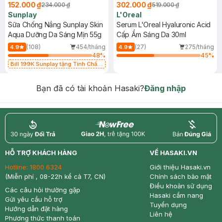
152.000 ₫
302.000 ₫
234.000 ₫
519.000 ₫
Sunplay
L'Oreal
Sữa Chống Nắng Sunplay Skin
Serum L'Oreal Hyaluronic Acid
Aqua Dưỡng Da Sáng Mịn 55g
Cấp Ẩm Sáng Da 30ml
(108)
454/tháng
(27)
275/tháng
4.9
4.9
48
%
45
%
Bill 199K Sunplay tặng Tinh Chất
Chống Nắng 7g trị giá 30K (SL có
hạn)
Bạn đã có tài khoản Hasaki?
Đăng nhập
return
nowfree
price
HỖ TRỢ KHÁCH HÀNG
VỀ HASAKI.VN
Hotline:
1800 6324
Giới thiệu Hasaki.vn
(Miễn phí , 08-22h kể cả T7, CN)
Chính sách bảo mật
Điều khoản sử dụng
Các câu hỏi thường gặp
Hasaki cẩm nang
Gửi yêu cầu hỗ trợ
Tuyển dụng
Hướng dẫn đặt hàng
Liên hệ
Phương thức thanh toán