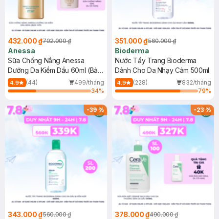
432.000 ₫
351.000 ₫
702.000 ₫
560.000 ₫
Anessa
Bioderma
Sữa Chống Nắng Anessa
Nước Tẩy Trang Bioderma
Dưỡng Da Kiềm Dầu 60ml (Bản
Dành Cho Da Nhạy Cảm 500ml
Mới)
(44)
499/tháng
(228)
832/tháng
4.9
4.9
34
%
79
%
-
39
%
-
23
%
343.000 ₫
378.000 ₫
560.000 ₫
490.000 ₫