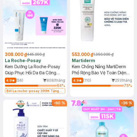
308.000 ₫
553.000 ₫
445.000 ₫
1.350.000 ₫
La Roche-Posay
Martiderm
Kem Dưỡng La Roche-Posay
Kem Chống Nắng MartiDerm
Giúp Phục Hồi Da Đa Công
Phổ Rộng Bảo Vệ Toàn Diện
Dụng 40ml
40ml
(56)
808/tháng
(110)
251/tháng
4.9
4.9
64
%
75
%
Bill La roche-posay 399K Tặng
Gel rửa mặt da dầu nhạy cảm 50ml
(SL có hạn)
-
60
%
-
36
%