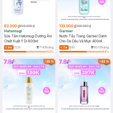
82.000 ₫
133.000 ₫
205.000 ₫
209.000 ₫
Hatomugi
Garnier
Sữa Tắm Hatomugi Dưỡng Ẩm
Nước Tẩy Trang Garnier Dành
Chiết Xuất Ý Dĩ 800ml
Cho Da Dầu Và Mụn 400ml
(Mới)
(123)
714/tháng
(69)
907/tháng
4.9
4.9
52
%
64
%
-
35
%
-
42
%