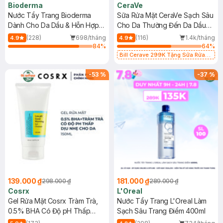
Bioderma
CeraVe
Nước Tẩy Trang Bioderma
Sữa Rửa Mặt CeraVe Sạch Sâu
Dành Cho Da Dầu & Hỗn Hợp
Cho Da Thường Đến Da Dầu
500ml
473ml
(228)
698/tháng
(116)
1.4k/tháng
4.9
4.9
84
%
64
%
Bill Cerave 299K Tặng Sữa Rửa
Mặt Cerave 30ml (SL có hạn)
-
53
%
-
37
%
139.000 ₫
181.000 ₫
298.000 ₫
289.000 ₫
Cosrx
L'Oreal
Gel Rửa Mặt Cosrx Tràm Trà,
Nước Tẩy Trang L'Oreal Làm
0.5% BHA Có Độ pH Thấp
Sạch Sâu Trang Điểm 400ml
150ml