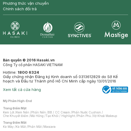
Phương thức vận chuyển
Chính sách đổi trả
Synctives
Clinic
Dermahair
Mastige
Bản quyền © 2016 Hasaki.vn
Công Ty cổ phần HASAKI VIETNAM
Hotline:
1800 6324
Giấy chứng nhận Đăng ký Kinh doanh số 0313612829 do Sở Kế
hoạch và Đầu tư Thành phố Hồ Chí Minh cấp ngày 13/01/2016
Xem tất cả cửa hàng
Mỹ Phẩm High-End
Trang Điểm Mặt
Kem Lót
/
Kem Nền
/
Phấn Nền
/
BB / CC Cream
/
Phấn Nước Cushion
/
Che Khuyết Điểm
/
Má Hồng
/
Tạo Khối / Highlight
/
Phấn Phủ
/
Xịt Khoá Makeup
Trang Điểm Mắt
Kẻ Mày
/
Kẻ Mắt
/
Phấn Mắt
/
Mascara