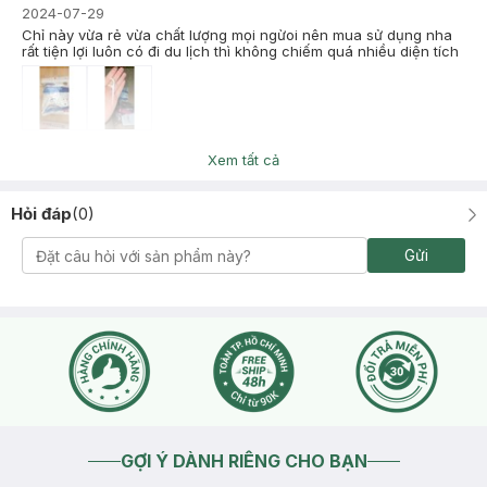
2024-07-29
Chỉ này vừa rẻ vừa chất lượng mọi ngừoi nên mua sử dụng nha
rất tiện lợi luôn có đi du lịch thì không chiếm quá nhiều diện tích
Ngọc Oanh
Đã mua hàng
Xem tất cả
2023-04-26
xài ok.nên mua
Hỏi đáp
(
0
)
Gửi
GỢI Ý DÀNH RIÊNG CHO BẠN