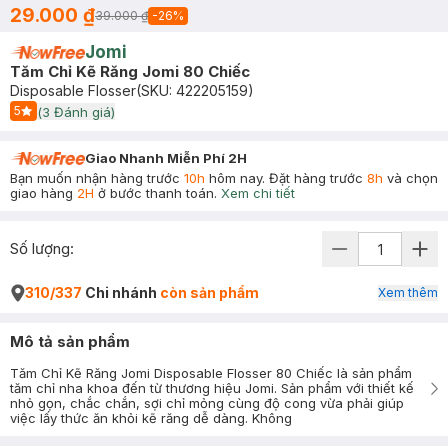
29.000 ₫
39.000 ₫
-
26
%
Jomi
Tăm Chỉ Kẽ Răng Jomi 80 Chiếc
Disposable Flosser
(SKU:
422205159
)
5
(
3
Đánh giá)
Start Icon
Giao Nhanh Miễn Phí 2H
Bạn muốn nhận hàng trước
10h
hôm nay. Đặt hàng trước
8h
và chọn
giao hàng
2H
ở bước thanh toán.
Xem chi tiết
Số lượng:
310/337
Chi nhánh
còn sản phẩm
Xem thêm
Mô tả sản phẩm
Tăm Chỉ Kẽ Răng Jomi Disposable Flosser 80 Chiếc là sản phẩm
tăm chỉ nha khoa đến từ thương hiệu Jomi. Sản phẩm với thiết kế
nhỏ gọn, chắc chắn, sợi chỉ mỏng cùng độ cong vừa phải giúp
việc lấy thức ăn khỏi kẽ răng dễ dàng. Không