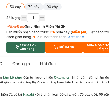
50 cây
70 cây
90 cây
Số lượng:
Giao Nhanh Miễn Phí 2H
Bạn muốn nhận hàng trước
12h
hôm nay (
Miễn phí
). Đặt hàng t
chọn giao hàng
2H
ở bước thanh toán.
Xem thêm
333/337 CN
MUA NGAY N
GIỎ HÀNG
CART PLUS ICON
Còn hàng
Trễ tặng
D
Đánh giá
Hỏi đáp
ẩm
tăm kẽ răng
đến từ thương hiệu
Okamura
- Nhật Bản. Sản phẩm đượ
sẽ giúp bạn dễ dàng lấy đi các mảng bám trên khe răng- nơi mà bàn c
hiện đã có tại
Hasaki
với 3 phân loại:
50 cây/ gói; 70 cây/gói; 90 cây