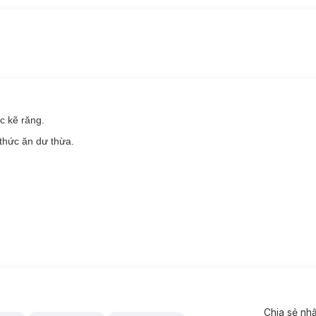
 DP-AFP Floss Picks:
 phẩm tăm chỉ nha khoa sẽ giúp bạn dễ dàng lấy đi các mảng bám trên
 răng, một đầu dùng như tăm chỉ nha khoa, một đầu dùng như tăm xỉa r
ng sạch và khỏe.
ơng pháp vệ sinh răng miệng hiệu quả mà rất đơn giản cho bạn và gia 
ác kẽ răng.
,5cm.
thức ăn dư thừa.
.
Chia sẻ nh