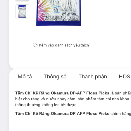
Thêm vào danh sách yêu thích
Mô tả
Thông số
Thành phần
HDS
Tăm Chỉ Kẽ Răng Okamura DP-AFP Floss Picks
là sản ph
biệt cho răng và nướu nhạy cảm, sản phẩm tăm chỉ nha khoa 
thông thường không len tới được.
Tăm Chỉ Kẽ Răng Okamura DP-AFP Floss Picks
chính hãng 