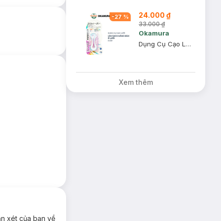
24.000 ₫
 khe răng- nơi mà
-
27
%
33.000 ₫
Okamura
ăng với chất liệu
Dụng Cụ Cạo Lưỡi Okamura Vỉ 5 Cây
đình để có một
Xem thêm
ận xét của bạn về