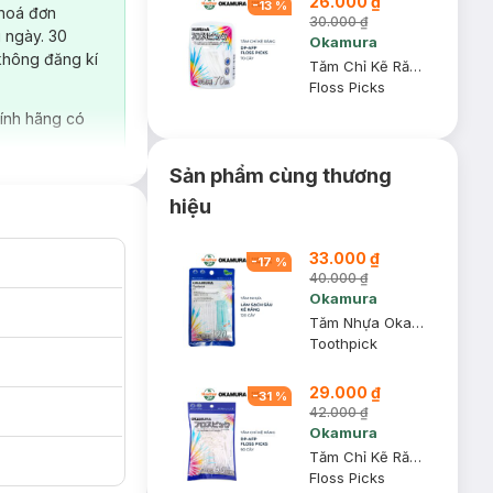
26.000 ₫
-
13
%
 hoá đơn
30.000 ₫
 ngày. 30
Okamura
không đăng kí
Tăm Chỉ Kẽ Răng Okamura DP-AFP Hộp 70 Cây
Floss Picks
ính hãng có
Sản phẩm cùng thương
hiệu
33.000 ₫
-
17
%
40.000 ₫
Okamura
Tăm Nhựa Okamura Gói 120 Cây
Toothpick
29.000 ₫
-
31
%
42.000 ₫
Okamura
Tăm Chỉ Kẽ Răng Okamura DP-AFP Gói 90 Cây
Floss Picks