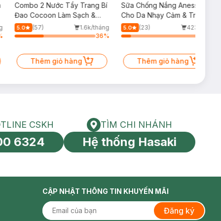
m
Combo 2 Nước Tẩy Trang Bí
Sữa Chống Nắng Anessa
Đao Cocoon Làm Sạch &
Cho Da Nhạy Cảm & Trẻ Em
Giảm Dầu 500ml
60ml (Mới)
g
(57)
1.6k/tháng
(23)
423/tháng
5.0
5.0
%
36
%
12
%
Thêm giỏ hàng
Thêm giỏ hàng
TLINE CSKH
TÌM CHI NHÁNH
HOTLINE CSKH
Tìm chi nhánh
00 6324
Hệ thống Hasaki
tín toàn cầu
CẬP NHẬT THÔNG TIN KHUYẾN MÃI
Đăng ký