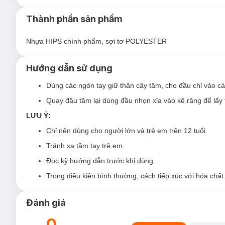
Ưu thế nổi bật của Tăm Chỉ Kẽ Răng Okamura
Được thiết kế đặc biệt cho răng và nướu nhạy cảm, sản
Thành phần sản phẩm
bàn chải đánh răng thông thường không len tới được.
Nhựa HIPS chính phẩm, sợi tơ POLYESTER
Sản phẩm là sự kết hợp giữa chỉ tơ nha khoa và tăm xỉa
bằng nhựa mềm không làm hại nướu, giúp giữ răng miệ
Hướng dẫn sử dụng
Sự kết hợp giữa chỉ tơ nha khoa và tăm xỉa răng là phư
hàm răng trắng bóng, nụ cười tươi xinh.
Dùng các ngón tay giữ thân cây tăm, cho đầu chỉ vào c
Kích thước tăm chỉ: chiều dài 7cm, chiều rộng đầu chỉ 2
Quay đầu tăm lại dùng đầu nhọn xỉa vào kẽ răng để lấy 
LƯU Ý:
Chỉ nên dùng cho người lớn và trẻ em trên 12 tuổi.
Tránh xa tầm tay trẻ em.
Đọc kỹ hướng dẫn trước khi dùng.
Trong điều kiện bình thường, cách tiếp xúc với hóa chất
Đánh giá
0