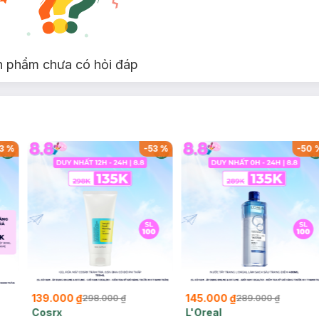
n phẩm chưa có hỏi đáp
ra DP-AFP Floss Picks:
3
%
-
53
%
-
50
ớt.
139.000 ₫
145.000 ₫
298.000 ₫
289.000 ₫
Cosrx
L'Oreal