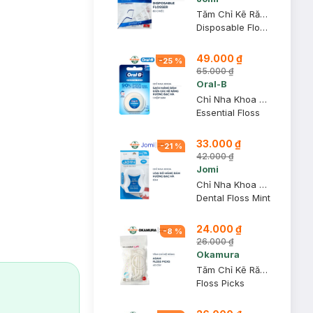
Tăm Chỉ Kẽ Răng Jomi 80 Chiếc
Disposable Flosser
49.000 ₫
-
25
%
65.000 ₫
Oral-B
Chỉ Nha Khoa Oral-B 50m (Vỉ 1 x 50m)
Essential Floss
33.000 ₫
-
21
%
42.000 ₫
Jomi
Chỉ Nha Khoa Jomi Dental Floss Mint Hương Bạc Hà 50m
Dental Floss Mint
24.000 ₫
-
8
%
26.000 ₫
Okamura
Tăm Chỉ Kẽ Răng Okamura Asahi Gói 40 Cây
Floss Picks