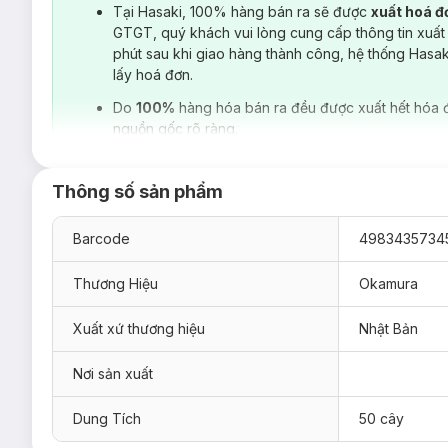
Tại Hasaki, 100% hàng bán ra sẽ được
xuất hoá 
GTGT, quý khách vui lòng cung cấp thông tin xuất
phút sau khi giao hàng thành công, hệ thống Hasa
lấy hoá đơn.
Do
100%
hàng hóa bán ra đều được xuất hết hóa 
nguồn gốc rõ ràng.
Thông số sản phẩm
Barcode
4983435734
Thương Hiệu
Okamura
Xuất xứ thương hiệu
Nhật Bản
Nơi sản xuất
Công dụng:
Dung Tích
50 cây
Tăm chỉ nha khoa giúp làm sạch mảng bám thức ăn dư t