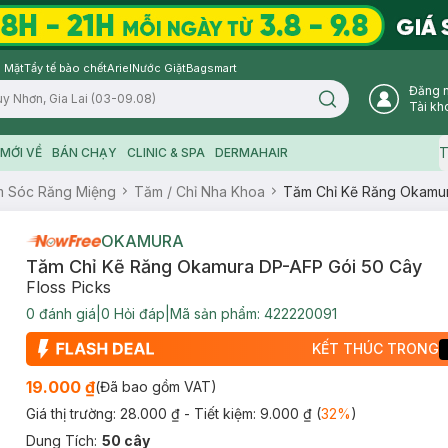
 Mặt
Tẩy tế bào chết
Ariel
Nước Giặt
Bagsmart
Đăng 
Search icon
Tài kh
T
MỚI VỀ
BÁN CHẠY
CLINIC & SPA
DERMAHAIR
 Sóc Răng Miệng
Tăm / Chỉ Nha Khoa
Tăm Chỉ Kẽ Răng Okamur
OKAMURA
Tăm Chỉ Kẽ Răng Okamura DP-AFP Gói 50 Cây
Floss Picks
0
đánh giá
|
0
Hỏi đáp
|
Mã sản phẩm:
422220091
KẾT THÚC TRONG
19.000 ₫
(Đã bao gồm VAT)
Giá thị trường:
28.000 ₫
- Tiết kiệm:
9.000 ₫
(
32
%
)
Dung Tích
:
50 cây