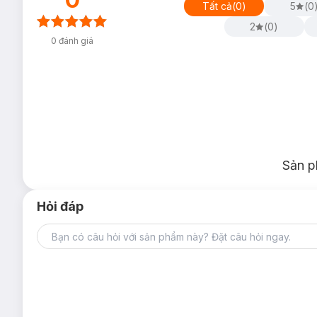
Tất cả
(
0
)
5
(
0
2
(
0
)
0
đánh giá
Sản p
Hỏi đáp