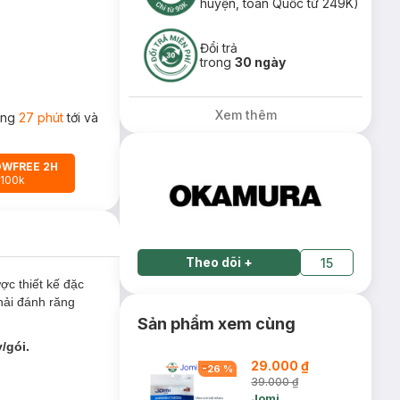
huyện, toàn Quốc từ 249K)
Đổi trả
trong
30 ngày
Xem thêm
rong
27 phút
tới và
OWFREE 2H
 100k
Theo dõi
+
15
c thiết kế đặc
hải đánh răng
Sản phẩm xem cùng
/gói.
29.000 ₫
-
26
%
39.000 ₫
Jomi