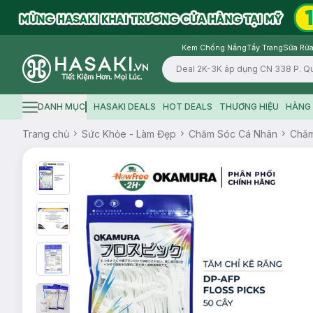
Kem Chống Nắng
Tẩy Trang
Sữa Rửa
Logo
DANH MỤC
HASAKI DEALS
HOT DEALS
THƯƠNG HIỆU
HÀNG 
Hamburger icon
Trang chủ
Sức Khỏe - Làm Đẹp
Chăm Sóc Cá Nhân
Chăm