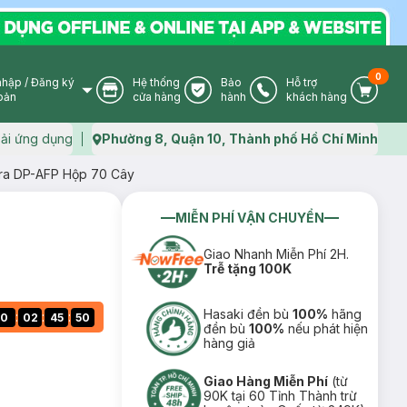
0
nhập
/
Đăng ký
Hệ thống
Bảo
Hỗ trợ
User Icon
Store Icon
Warranty Icon
Phone Icon
Cart I
oản
cửa hàng
hành
khách hàng
ải ứng dụng
Phường 8, Quận 10, Thành phố Hồ Chí Minh
Map icon
ra DP-AFP Hộp 70 Cây
MIỄN PHÍ VẬN CHUYỂN
Giao Nhanh Miễn Phí 2H.
Trễ tặng 100K
Hasaki đền bù
100%
hãng
:
:
:
0
02
45
49
đền bù
100%
nếu phát hiện
hàng giả
Giao Hàng Miễn Phí
(từ
90K tại 60 Tỉnh Thành trừ