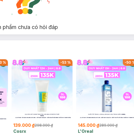
n phẩm chưa có hỏi đáp
ra DP-AFP Floss Picks:
3
%
-
53
%
-
50
ớt.
139.000 ₫
145.000 ₫
298.000 ₫
289.000 ₫
Cosrx
L'Oreal