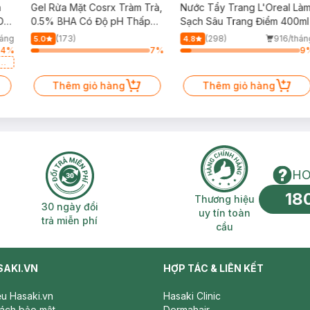
h
Gel Rửa Mặt Cosrx Tràm Trà,
Nước Tẩy Trang L'Oreal Là
Da
0.5% BHA Có Độ pH Thấp
Sạch Sâu Trang Điểm 400ml
150ml
háng
(173)
(298)
916/thán
5.0
4.8
54
%
7
%
9
a
Thêm giỏ hàng
Thêm giỏ hàng
HO
18
n phí 2H
30 ngày đổi trả miễn phí
Thương hiệu uy 
Thương hiệu
30 ngày đổi
uy tín toàn
trả miễn phí
cầu
SAKI.VN
HỢP TÁC & LIÊN KẾT
iệu Hasaki.vn
Hasaki Clinic
sách bảo mật
Dermahair