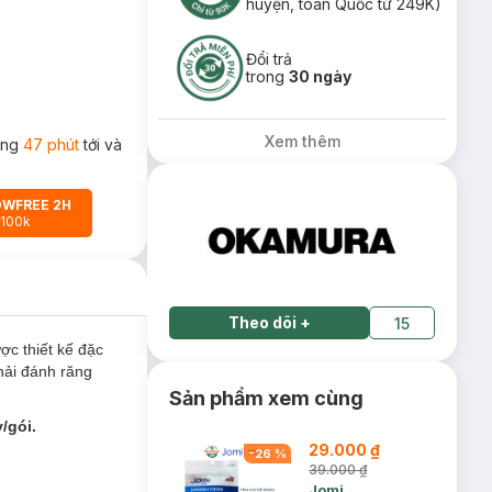
huyện, toàn Quốc từ 249K)
Đổi trả
trong
30 ngày
Xem thêm
rong
47 phút
tới và
OWFREE 2H
 100k
Theo dõi
+
15
c thiết kế đặc
hải đánh răng
Sản phẩm xem cùng
/gói.
29.000 ₫
-
26
%
39.000 ₫
Jomi