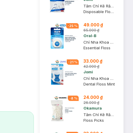
Tăm Chỉ Kẽ Răng Jomi 80 Chiếc
Disposable Flosser
49.000 ₫
-
25
%
65.000 ₫
Oral-B
Chỉ Nha Khoa Oral-B 50m (Vỉ 1 x 50m)
Essential Floss
33.000 ₫
-
21
%
42.000 ₫
Jomi
Chỉ Nha Khoa Jomi Dental Floss Mint Hương Bạc Hà 50m
Dental Floss Mint
24.000 ₫
-
8
%
26.000 ₫
Okamura
Tăm Chỉ Kẽ Răng Okamura Asahi Gói 40 Cây
Floss Picks