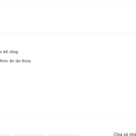
 DP-AFP Floss Picks:
 phẩm tăm chỉ nha khoa sẽ giúp bạn dễ dàng lấy đi các mảng bám trên
 răng, một đầu dùng như tăm chỉ nha khoa, một đầu dùng như tăm xỉa r
ng sạch và khỏe.
ơng pháp vệ sinh răng miệng hiệu quả mà rất đơn giản cho bạn và gia 
ác kẽ răng.
,5cm.
thức ăn dư thừa.
.
Chia sẻ nh