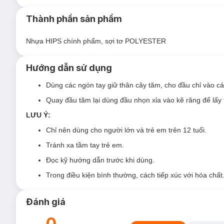
Ưu thế nổi bật của Tăm Chỉ Kẽ Răng Okamura
Được thiết kế đặc biệt cho răng và nướu nhạy cảm, sản
Thành phần sản phẩm
bàn chải đánh răng thông thường không len tới được.
Nhựa HIPS chính phẩm, sợi tơ POLYESTER
Sản phẩm là sự kết hợp giữa chỉ tơ nha khoa và tăm xỉa
bằng nhựa mềm không làm hại nướu, giúp giữ răng miệ
Hướng dẫn sử dụng
Sự kết hợp giữa chỉ tơ nha khoa và tăm xỉa răng là phư
hàm răng trắng bóng, nụ cười tươi xinh.
Dùng các ngón tay giữ thân cây tăm, cho đầu chỉ vào c
Kích thước tăm chỉ: chiều dài 7cm, chiều rộng đầu chỉ 2
Quay đầu tăm lại dùng đầu nhọn xỉa vào kẽ răng để lấy 
LƯU Ý:
Chỉ nên dùng cho người lớn và trẻ em trên 12 tuổi.
Tránh xa tầm tay trẻ em.
Đọc kỹ hướng dẫn trước khi dùng.
Trong điều kiện bình thường, cách tiếp xúc với hóa chất
Đánh giá
0