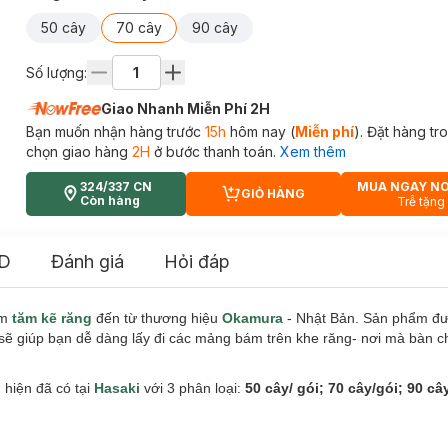
50 cây
70 cây
90 cây
Số lượng:
Giao Nhanh Miễn Phí 2H
Bạn muốn nhận hàng trước
15h
hôm nay (
Miễn phí
). Đặt hàng t
chọn giao hàng
2H
ở bước thanh toán.
Xem thêm
324/337 CN
MUA NGAY N
GIỎ HÀNG
CART PLUS ICON
Còn hàng
Trễ tặng
D
Đánh giá
Hỏi đáp
ẩm
tăm kẽ răng
đến từ thương hiệu
Okamura
- Nhật Bản. Sản phẩm đượ
sẽ giúp bạn dễ dàng lấy đi các mảng bám trên khe răng- nơi mà bàn c
hiện đã có tại
Hasaki
với 3 phân loại:
50 cây/ gói; 70 cây/gói; 90 cây