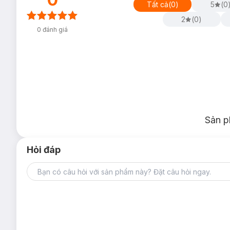
Tất cả
(
0
)
5
(
0
2
(
0
)
0
đánh giá
Sản p
Hỏi đáp