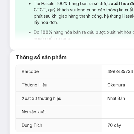
Tại Hasaki, 100% hàng bán ra sẽ được
xuất hoá 
GTGT, quý khách vui lòng cung cấp thông tin xuất
phút sau khi giao hàng thành công, hệ thống Hasa
lấy hoá đơn.
Do
100%
hàng hóa bán ra đều được xuất hết hóa 
nguồn gốc rõ ràng.
Thông số sản phẩm
Barcode
4983435734
Thương Hiệu
Okamura
Xuất xứ thương hiệu
Nhật Bản
Nơi sản xuất
Công dụng:
Dung Tích
70 cây
Tăm chỉ nha khoa giúp làm sạch mảng bám thức ăn dư t