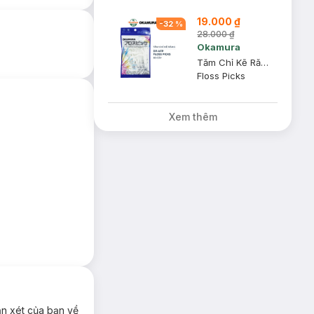
19.000 ₫
 khe răng- nơi mà
-
32
%
28.000 ₫
Okamura
ăng với chất liệu
Tăm Chỉ Kẽ Răng Okamura DP-AFP Gói 50 Cây
Floss Picks
đình để có một
Xem thêm
ận xét của bạn về