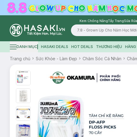
Kem Chống Nắng
Tẩy Trang
Sữa Rửa
Logo
DANH MỤC
HASAKI DEALS
HOT DEALS
THƯƠNG HIỆU
HÀNG 
Hamburger icon
Trang chủ
Sức Khỏe - Làm Đẹp
Chăm Sóc Cá Nhân
Chăm