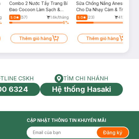
m
Combo 2 Nước Tẩy Trang Bí
Sữa Chống Nắng Anessa
Đao Cocoon Làm Sạch &
Cho Da Nhạy Cảm & Trẻ Em
Giảm Dầu 500ml
60ml (Mới)
g
(57)
1.6k/tháng
(23)
413/tháng
5.0
5.0
%
6
%
34
%
Thêm giỏ hàng
Thêm giỏ hàng
TLINE CSKH
TÌM CHI NHÁNH
HOTLINE CSKH
Tìm chi nhánh
00 6324
Hệ thống Hasaki
tín toàn cầu
CẬP NHẬT THÔNG TIN KHUYẾN MÃI
Đăng ký