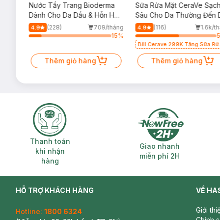
rma
Nước Tẩy Trang Bioderma
Sữa Rửa Mặt CeraVe Sạc
m
Dành Cho Da Dầu & Hỗn Hợp
Sâu Cho Da Thường Đến 
500ml
Dầu 473ml
/tháng
(228)
709/tháng
(116)
1.6k/t
4.9
4.9
27
%
15
%
Bill Cerave 299K Tặng Sữa Rử
Mặt Cerave 30ml (SL có hạn)
Thêm giỏ hàng
Thêm giỏ hàng
Thanh toán khi nhận hàng
Giao nhanh miễ
Thanh toán
Giao nhanh
khi nhận
miễn phí 2H
hàng
HỖ TRỢ KHÁCH HÀNG
VỀ HA
Giới th
Hotline:
1800 6324
Chính 