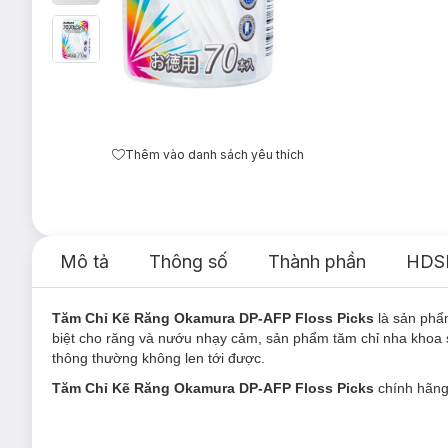
Thêm vào danh sách yêu thích
Mô tả
Thông số
Thành phần
HDS
Tăm Chỉ Kẽ Răng Okamura DP-AFP Floss Picks
là sản ph
biệt cho răng và nướu nhạy cảm, sản phẩm tăm chỉ nha khoa 
thông thường không len tới được.
Tăm Chỉ Kẽ Răng Okamura DP-AFP Floss Picks
chính hãng 