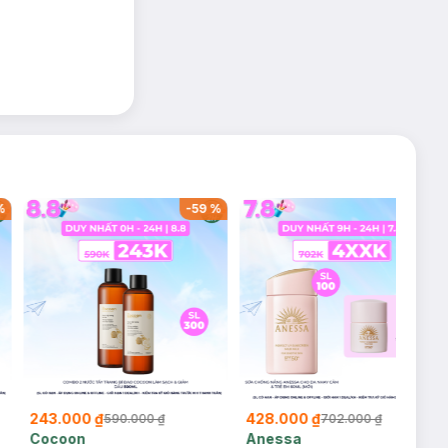
%
-
59
%
-
39
%
243.000 ₫
428.000 ₫
590.000 ₫
702.000 ₫
Cocoon
Anessa