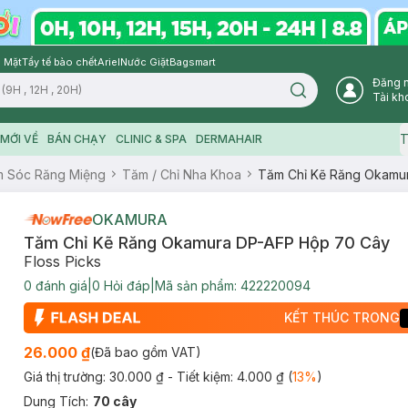
 Mặt
Tẩy tế bào chết
Ariel
Nước Giặt
Bagsmart
Đăng 
Search icon
Tài kh
T
MỚI VỀ
BÁN CHẠY
CLINIC & SPA
DERMAHAIR
 Sóc Răng Miệng
Tăm / Chỉ Nha Khoa
Tăm Chỉ Kẽ Răng Okamu
OKAMURA
Tăm Chỉ Kẽ Răng Okamura DP-AFP Hộp 70 Cây
Floss Picks
0
đánh giá
|
0
Hỏi đáp
|
Mã sản phẩm:
422220094
KẾT THÚC TRONG
26.000 ₫
(Đã bao gồm VAT)
Giá thị trường:
30.000 ₫
- Tiết kiệm:
4.000 ₫
(
13
%
)
Dung Tích
:
70 cây