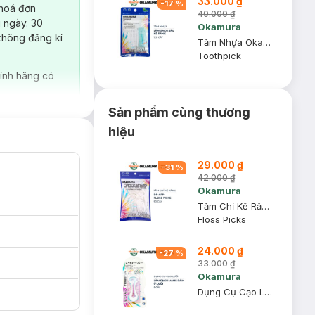
33.000 ₫
-
17
%
 hoá đơn
40.000 ₫
 ngày. 30
Okamura
không đăng kí
Tăm Nhựa Okamura Gói 120 Cây
Toothpick
ính hãng có
Sản phẩm cùng thương
hiệu
29.000 ₫
-
31
%
42.000 ₫
Okamura
Tăm Chỉ Kẽ Răng Okamura DP-AFP Gói 90 Cây
Floss Picks
24.000 ₫
-
27
%
33.000 ₫
Okamura
Dụng Cụ Cạo Lưỡi Okamura Vỉ 5 Cây