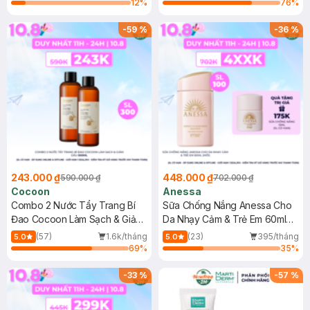
12
%
76
%
-
59
%
-
36
%
243.000 ₫
448.000 ₫
590.000 ₫
702.000 ₫
Cocoon
Anessa
Combo 2 Nước Tẩy Trang Bí
Sữa Chống Nắng Anessa Cho
Đao Cocoon Làm Sạch & Giảm
Da Nhạy Cảm & Trẻ Em 60ml
Dầu 500ml
(Mới)
(57)
1.6k/tháng
(23)
395/tháng
5.0
5.0
69
%
35
%
-
33
%
-
57
%