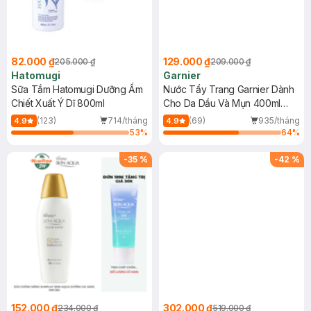
82.000 ₫
129.000 ₫
205.000 ₫
209.000 ₫
Hatomugi
Garnier
Sữa Tắm Hatomugi Dưỡng Ẩm
Nước Tẩy Trang Garnier Dành
Chiết Xuất Ý Dĩ 800ml
Cho Da Dầu Và Mụn 400ml
(Mới)
(123)
714/tháng
(69)
935/tháng
4.9
4.9
53
%
64
%
-
35
%
-
42
%
152.000 ₫
302.000 ₫
234.000 ₫
519.000 ₫