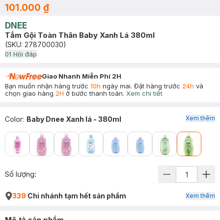
101.000 ₫
DNEE
Tắm Gội Toàn Thân Baby Xanh Lá 380ml
(SKU:
278700030
)
0
1
Hỏi đáp
Giao Nhanh Miễn Phí 2H
Bạn muốn nhận hàng trước
10h
ngày mai. Đặt hàng trước
24h
và
chọn giao hàng
2H
ở bước thanh toán.
Xem chi tiết
Xem thêm
Color
:
Baby Dnee Xanh lá - 380ml
Số lượng:
339
Chi nhánh tạm hết sản phẩm
Xem thêm
Mô tả sản phẩm