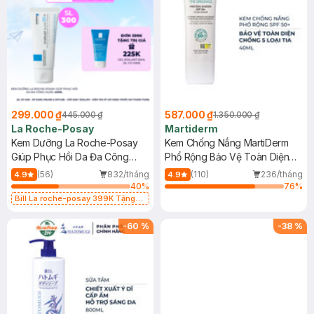
299.000 ₫
587.000 ₫
445.000 ₫
1.350.000 ₫
La Roche-Posay
Martiderm
Kem Dưỡng La Roche-Posay
Kem Chống Nắng MartiDerm
Giúp Phục Hồi Da Đa Công
Phổ Rộng Bảo Vệ Toàn Diện
Dụng 40ml
40ml
(56)
832/tháng
(110)
236/tháng
4.9
4.9
40
%
76
%
Bill La roche-posay 399K Tặng
Gel rửa mặt da dầu nhạy cảm 50ml
(SL có hạn)
-
60
%
-
38
%