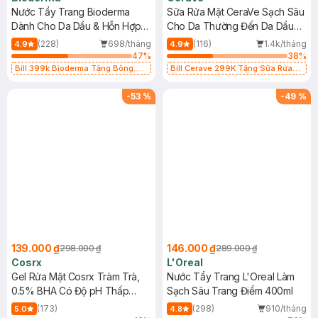
Nước Tẩy Trang Bioderma
Sữa Rửa Mặt CeraVe Sạch Sâu
Dành Cho Da Dầu & Hỗn Hợp
Cho Da Thường Đến Da Dầu
500ml
473ml
(228)
698/tháng
(116)
1.4k/tháng
4.9
4.9
47
%
38
%
Bill 399k Bioderma Tặng Bông
Bill Cerave 299K Tặng Sữa Rửa
Tẩy Trang Hộp 50 Miếng (SL có
Mặt Cerave 30ml (SL có hạn)
hạn)
-
53
%
-
49
%
139.000 ₫
146.000 ₫
298.000 ₫
289.000 ₫
Cosrx
L'Oreal
Gel Rửa Mặt Cosrx Tràm Trà,
Nước Tẩy Trang L'Oreal Làm
0.5% BHA Có Độ pH Thấp
Sạch Sâu Trang Điểm 400ml
150ml
(173)
(298)
910/tháng
5.0
4.8