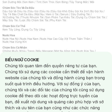
Son Dưỡng Môi
/
Son Kem / Tint
/
Son Thỏi
/
Son Bóng
/
Tẩy Trang Mắt / Môi
Chăm Sóc Tóc Và Da Đầu
Dầu Gội Và Dầu Xả
/
Dầu Gội
/
Dầu Xả
/
Dầu Gội Khô
/
Dầu Gội Xả 2in1
/
Bộ Gội Xả
/
Tẩy Tế Bào Chết Da Đầu
/
Mặt Nạ / Kem Ủ Tóc
/
Serum / Dầu Dưỡng Tóc
/
Xịt Dưỡng Tóc
/
Thuốc Nhuộm Tóc
/
Sản Phẩm Tạo Kiểu Tóc
/
Dụng Cụ Chăm Sóc Tóc
/
Máy Sấy Tóc
/
Lược
/
Bộ Chăm Sóc Tóc
/
Phụ Kiện Tóc
Chăm Sóc Cơ Thể
Kem Tẩy Lông
/
Dụng Cụ Tẩy Lông
Nước Hoa
Nước Hoa Nữ
/
Nước Hoa Nam
/
Nước Hoa Cao Cấp
/
Xịt Thơm Toàn Thân
/
Nước Hoa Vùng Kín
Chăm Sóc Cá Nhân
Chống Muỗi
/
Khẩu Trang
/
Máy Massage
/
Mặt Nạ Xông Hơi
/
Nước Rửa Tay
/
Sản Phẩm Chăm Sóc Khác
/
Bàn Chải Đánh Răng
/
Bàn Chải Điện
/
Hỗ Trợ Trắng Răng
/
Kem Đánh Răng
/
Máy Tăm Nước
/
Nước Súc Miệng
/
Notice about cookies usage
BIỂU NGỮ COOKIE
Tăm / Chỉ Nha Khoa
/
Xịt Thơm Miệng
/
Dung Dịch Vệ Sinh
/
Dưỡng Vùng Kín
/
Khăn Ướt Vệ Sinh Vùng Kín
/
Băng Vệ Sinh
/
Tampon
/
Bọt Cạo Râu
/
Dao Cạo Râu
/
Chúng tôi quan tâm đến quyền riêng tư của bạn.
Máy Cạo Râu
Chúng tôi sử dụng các cookie cần thiết để vận hành
Vấn Đề Về Da
Da Dầu / Lỗ Chân Lông To
/
Da Khô / Mất Nước
/
Da Lão Hóa
/
Da Mụn
/
website của chúng tôi và đồng hành cùng bạn trong
Da Nhạy Cảm / Kích Ứng
/
Da Xỉn Màu
/
Thâm / Nám / Tàn Nhang
/
Quầng Thâm & Bọng Mắt
/
Sẹo
/
Viêm Da Cơ Địa
suốt quá trình điều hướng. Với sự đồng ý của bạn,
Dụng Cụ / Phụ Kiện Chăm Sóc Da
chúng tôi và các đối tác của chúng tôi cũng sử dụng
Bông Tẩy Trang
/
Khăn Lau Mặt Khô
/
Dụng Cụ / Máy Rửa Mặt
/
Máy Chăm Sóc Da
/
Dụng Cụ Chăm Sóc Khác
cookie để theo dõi các hoạt động trực tuyến của
bạn, đề xuất nội dung và quảng cáo phù hợp với sở
Chat i
thích và ưu tiên của bạn cũng như các chức năng