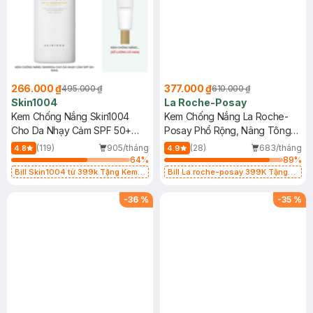
266.000 ₫
377.000 ₫
495.000 ₫
610.000 ₫
Skin1004
La Roche-Posay
Kem Chống Nắng Skin1004
Kem Chống Nắng La Roche-
Cho Da Nhạy Cảm SPF 50+
Posay Phổ Rộng, Nâng Tông
50ml
Kiềm Dầu 50ml
(119)
905/tháng
(28)
683/tháng
4.8
4.9
64
%
89
%
Bill Skin1004 từ 399k Tặng Kem
Bill La roche-posay 399K Tặng
Chống Nắng Cho Da Nhạy Cảm
Gel rửa mặt da dầu nhạy cảm 50ml
SPF 50+ 20ml (SL Có Hạn)
(SL có hạn)
-
36
%
-
35
%