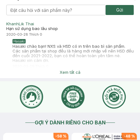
Gửi
KhanhLik Thai
Hạn sử dụng bao lâu shop
2020-03-28
Thích
0
Hasaki
Hasaki chào bạn! NXS và HSD có in trên bao bì sản phẩm.
Các sản phẩm tại shop đều là hàng mới nhập về nên HSD đều
đến cuối 2021-2022, bạn có thể hoàn toàn yên tâm nè.
Hasaki xin cảm ơn.
2020-03-29
Thích
0
Xem tất cả
GỢI Ý DÀNH RIÊNG CHO BẠN
-
58
%
-
48
%