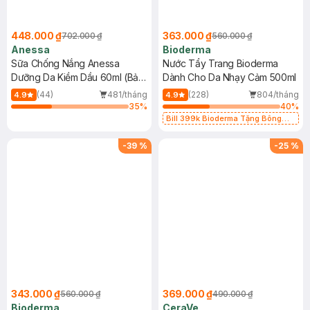
448.000 ₫
363.000 ₫
702.000 ₫
560.000 ₫
Anessa
Bioderma
Sữa Chống Nắng Anessa
Nước Tẩy Trang Bioderma
Dưỡng Da Kiềm Dầu 60ml (Bản
Dành Cho Da Nhạy Cảm 500ml
Mới)
(44)
481/tháng
(228)
804/tháng
4.9
4.9
35
%
40
%
Bill 399k Bioderma Tặng Bông
Tẩy Trang Hộp 50 Miếng (SL có
hạn)
-
39
%
-
25
%
343.000 ₫
369.000 ₫
560.000 ₫
490.000 ₫
Bioderma
CeraVe