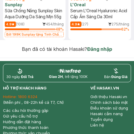
Sunplay
L'Oreal
Sữa Chống Nắng Sunplay Skin
Serum L'Oreal Hyaluronic Acid
Aqua Dưỡng Da Sáng Mịn 55g
Cấp Ẩm Sáng Da 30ml
(108)
454/tháng
(27)
275/tháng
4.9
4.9
48
%
62
%
Bill 199K Sunplay tặng Tinh Chất
Chống Nắng 7g trị giá 30K (SL có
hạn)
Bạn đã có tài khoản Hasaki?
Đăng nhập
return
nowfree
price
HỖ TRỢ KHÁCH HÀNG
VỀ HASAKI.VN
Hotline:
1800 6324
Giới thiệu Hasaki.vn
(Miễn phí , 08-22h kể cả T7, CN)
Chính sách bảo mật
Điều khoản sử dụng
Các câu hỏi thường gặp
Hasaki cẩm nang
Gửi yêu cầu hỗ trợ
Tuyển dụng
Hướng dẫn đặt hàng
Liên hệ
Phương thức thanh toán
Phương thức vận chuyển