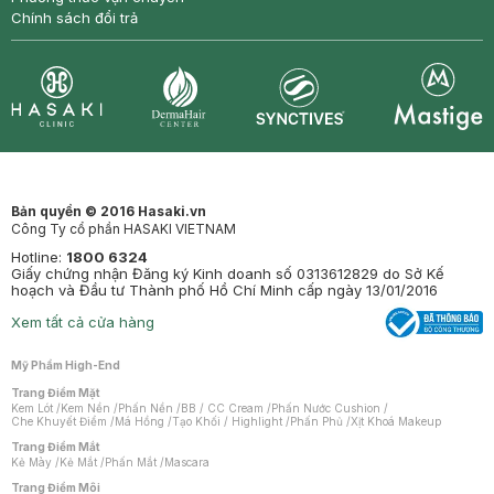
Chính sách đổi trả
Synctives
Clinic
Dermahair
Mastige
Bản quyền © 2016 Hasaki.vn
Công Ty cổ phần HASAKI VIETNAM
Hotline:
1800 6324
Giấy chứng nhận Đăng ký Kinh doanh số 0313612829 do Sở Kế
hoạch và Đầu tư Thành phố Hồ Chí Minh cấp ngày 13/01/2016
Xem tất cả cửa hàng
Mỹ Phẩm High-End
Trang Điểm Mặt
Kem Lót
/
Kem Nền
/
Phấn Nền
/
BB / CC Cream
/
Phấn Nước Cushion
/
Che Khuyết Điểm
/
Má Hồng
/
Tạo Khối / Highlight
/
Phấn Phủ
/
Xịt Khoá Makeup
Trang Điểm Mắt
Kẻ Mày
/
Kẻ Mắt
/
Phấn Mắt
/
Mascara
Trang Điểm Môi