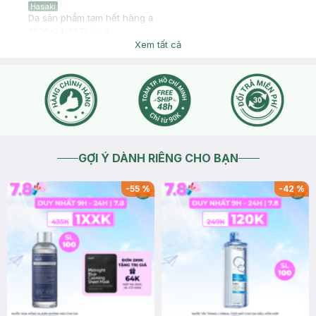
Hasaki
Dạ sản phẩm tạm hết hàng ạ
2026-04-22
Thích
0
Xem tất cả
GỢI Ý DÀNH RIÊNG CHO BẠN
-
55
%
-
42
%