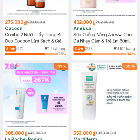
275.000 ₫
432.000 ₫
590.000 ₫
702.000 ₫
Cocoon
Anessa
Combo 2 Nước Tẩy Trang Bí
Sữa Chống Nắng Anessa Cho
Đao Cocoon Làm Sạch & Giảm
Da Nhạy Cảm & Trẻ Em 60ml
Dầu 500ml
(Mới)
(57)
1.4k/tháng
(23)
410/tháng
5.0
5.0
75
%
34
%
-
31
%
-
59
%
308.000 ₫
553.000 ₫
445.000 ₫
1.350.000 ₫
La Roche-Posay
Martiderm