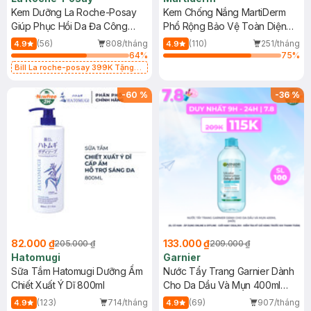
Kem Dưỡng La Roche-Posay
Kem Chống Nắng MartiDerm
Giúp Phục Hồi Da Đa Công
Phổ Rộng Bảo Vệ Toàn Diện
Dụng 40ml
40ml
(56)
808/tháng
(110)
251/tháng
4.9
4.9
64
%
75
%
Bill La roche-posay 399K Tặng
Gel rửa mặt da dầu nhạy cảm 50ml
(SL có hạn)
-
60
%
-
36
%
82.000 ₫
133.000 ₫
205.000 ₫
209.000 ₫
Hatomugi
Garnier
Sữa Tắm Hatomugi Dưỡng Ẩm
Nước Tẩy Trang Garnier Dành
Chiết Xuất Ý Dĩ 800ml
Cho Da Dầu Và Mụn 400ml
(Mới)
(123)
714/tháng
(69)
907/tháng
4.9
4.9