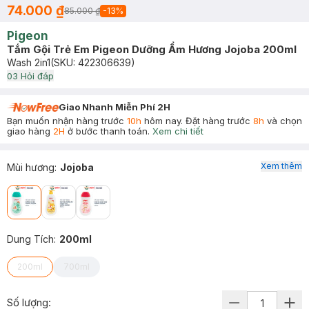
74.000 ₫
85.000 ₫
-
13
%
Pigeon
Tắm Gội Trẻ Em Pigeon Dưỡng Ẩm Hương Jojoba 200ml
Wash 2in1
(SKU:
422306639
)
0
3
Hỏi đáp
Giao Nhanh Miễn Phí 2H
Bạn muốn nhận hàng trước
10h
hôm nay. Đặt hàng trước
8h
và chọn
giao hàng
2H
ở bước thanh toán.
Xem chi tiết
Xem thêm
Mùi hương
:
Jojoba
Dung Tích
:
200ml
200ml
700ml
Số lượng: