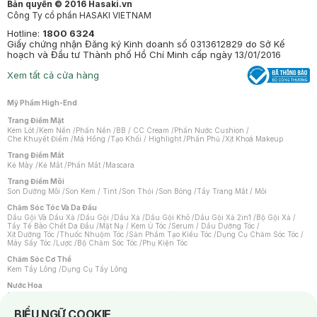
Bản quyền © 2016 Hasaki.vn
Công Ty cổ phần HASAKI VIETNAM
Hotline:
1800 6324
Giấy chứng nhận Đăng ký Kinh doanh số 0313612829 do Sở Kế
hoạch và Đầu tư Thành phố Hồ Chí Minh cấp ngày 13/01/2016
Xem tất cả cửa hàng
Mỹ Phẩm High-End
Trang Điểm Mặt
Kem Lót
/
Kem Nền
/
Phấn Nền
/
BB / CC Cream
/
Phấn Nước Cushion
/
Che Khuyết Điểm
/
Má Hồng
/
Tạo Khối / Highlight
/
Phấn Phủ
/
Xịt Khoá Makeup
Trang Điểm Mắt
Kẻ Mày
/
Kẻ Mắt
/
Phấn Mắt
/
Mascara
Trang Điểm Môi
Son Dưỡng Môi
/
Son Kem / Tint
/
Son Thỏi
/
Son Bóng
/
Tẩy Trang Mắt / Môi
Chăm Sóc Tóc Và Da Đầu
Dầu Gội Và Dầu Xả
/
Dầu Gội
/
Dầu Xả
/
Dầu Gội Khô
/
Dầu Gội Xả 2in1
/
Bộ Gội Xả
/
Tẩy Tế Bào Chết Da Đầu
/
Mặt Nạ / Kem Ủ Tóc
/
Serum / Dầu Dưỡng Tóc
/
Xịt Dưỡng Tóc
/
Thuốc Nhuộm Tóc
/
Sản Phẩm Tạo Kiểu Tóc
/
Dụng Cụ Chăm Sóc Tóc
/
Máy Sấy Tóc
/
Lược
/
Bộ Chăm Sóc Tóc
/
Phụ Kiện Tóc
Chăm Sóc Cơ Thể
Kem Tẩy Lông
/
Dụng Cụ Tẩy Lông
Nước Hoa
Nước Hoa Nữ
/
Nước Hoa Nam
/
Nước Hoa Cao Cấp
/
Xịt Thơm Toàn Thân
/
Nước Hoa Vùng Kín
Notice about cookies usage
BIỂU NGỮ COOKIE