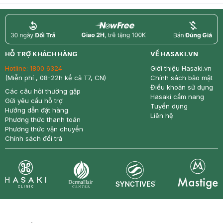
return
nowfree
price
HỖ TRỢ KHÁCH HÀNG
VỀ HASAKI.VN
Hotline:
1800 6324
Giới thiệu Hasaki.vn
(Miễn phí , 08-22h kể cả T7, CN)
Chính sách bảo mật
Điều khoản sử dụng
Các câu hỏi thường gặp
Hasaki cẩm nang
Gửi yêu cầu hỗ trợ
Tuyển dụng
Hướng dẫn đặt hàng
Liên hệ
Phương thức thanh toán
Phương thức vận chuyển
Chính sách đổi trả
Synctives
Clinic
Dermahair
Mastige