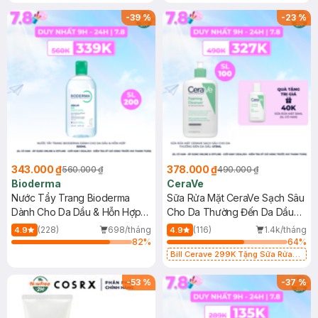
-
39
%
-
23
%
343.000 ₫
378.000 ₫
560.000 ₫
490.000 ₫
Bioderma
CeraVe
Nước Tẩy Trang Bioderma
Sữa Rửa Mặt CeraVe Sạch Sâu
Dành Cho Da Dầu & Hỗn Hợp
Cho Da Thường Đến Da Dầu
500ml
473ml
(228)
698/tháng
(116)
1.4k/tháng
4.9
4.9
82
%
64
%
Bill Cerave 299K Tặng Sữa Rửa
Mặt Cerave 30ml (SL có hạn)
-
53
%
-
37
%