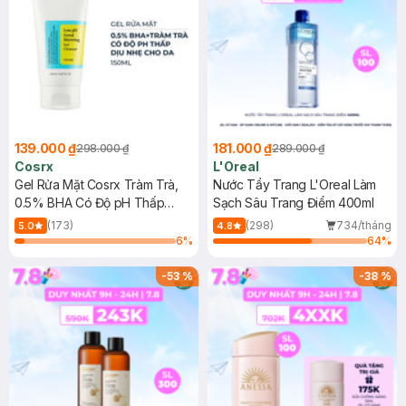
139.000 ₫
181.000 ₫
298.000 ₫
289.000 ₫
Cosrx
L'Oreal
Gel Rửa Mặt Cosrx Tràm Trà,
Nước Tẩy Trang L'Oreal Làm
0.5% BHA Có Độ pH Thấp
Sạch Sâu Trang Điểm 400ml
150ml
(173)
(298)
734/tháng
5.0
4.8
6
%
64
%
-
53
%
-
38
%