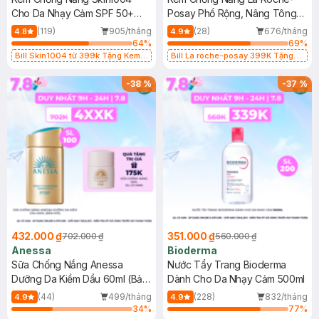
Cho Da Nhạy Cảm SPF 50+
Posay Phổ Rộng, Nâng Tông
50ml
Kiềm Dầu 50ml
(119)
905/tháng
(28)
676/tháng
4.8
4.9
64
%
69
%
Bill Skin1004 từ 399k Tặng Kem
Bill La roche-posay 399K Tặng
Chống Nắng Cho Da Nhạy Cảm
Gel rửa mặt da dầu nhạy cảm 50ml
SPF 50+ 20ml (SL Có Hạn)
(SL có hạn)
-
38
%
-
37
%
432.000 ₫
351.000 ₫
702.000 ₫
560.000 ₫
Anessa
Bioderma
Sữa Chống Nắng Anessa
Nước Tẩy Trang Bioderma
Dưỡng Da Kiềm Dầu 60ml (Bản
Dành Cho Da Nhạy Cảm 500ml
Mới)
(44)
499/tháng
(228)
832/tháng
4.9
4.9
34
%
77
%