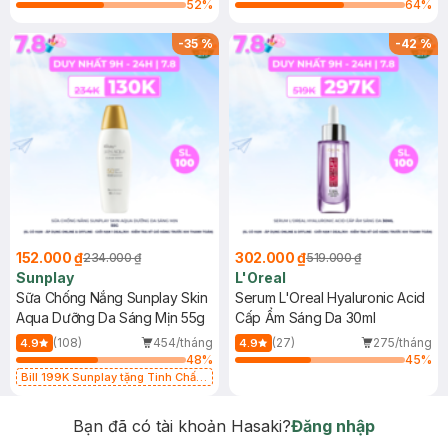
52
%
64
%
-
35
%
-
42
%
152.000 ₫
302.000 ₫
234.000 ₫
519.000 ₫
Sunplay
L'Oreal
Sữa Chống Nắng Sunplay Skin
Serum L'Oreal Hyaluronic Acid
Aqua Dưỡng Da Sáng Mịn 55g
Cấp Ẩm Sáng Da 30ml
(108)
454/tháng
(27)
275/tháng
4.9
4.9
48
%
45
%
Bill 199K Sunplay tặng Tinh Chất
Chống Nắng 7g trị giá 30K (SL có
hạn)
Bạn đã có tài khoản Hasaki?
Đăng nhập