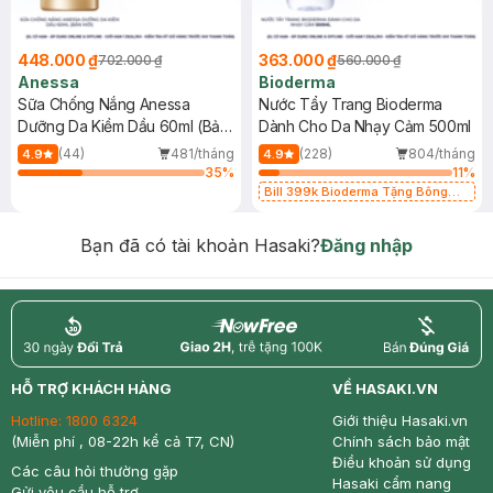
448.000 ₫
363.000 ₫
702.000 ₫
560.000 ₫
Anessa
Bioderma
Sữa Chống Nắng Anessa
Nước Tẩy Trang Bioderma
Dưỡng Da Kiềm Dầu 60ml (Bản
Dành Cho Da Nhạy Cảm 500ml
Mới)
(44)
481/tháng
(228)
804/tháng
4.9
4.9
35
%
11
%
Bill 399k Bioderma Tặng Bông
Tẩy Trang Hộp 50 Miếng (SL có
hạn)
Bạn đã có tài khoản Hasaki?
Đăng nhập
return
nowfree
price
HỖ TRỢ KHÁCH HÀNG
VỀ HASAKI.VN
Hotline:
1800 6324
Giới thiệu Hasaki.vn
(Miễn phí , 08-22h kể cả T7, CN)
Chính sách bảo mật
Điều khoản sử dụng
Các câu hỏi thường gặp
Hasaki cẩm nang
Gửi yêu cầu hỗ trợ