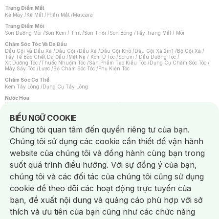
Trang Điểm Mắt
Kẻ Mày
/
Kẻ Mắt
/
Phấn Mắt
/
Mascara
Trang Điểm Môi
Son Dưỡng Môi
/
Son Kem / Tint
/
Son Thỏi
/
Son Bóng
/
Tẩy Trang Mắt / Môi
Chăm Sóc Tóc Và Da Đầu
Dầu Gội Và Dầu Xả
/
Dầu Gội
/
Dầu Xả
/
Dầu Gội Khô
/
Dầu Gội Xả 2in1
/
Bộ Gội Xả
/
Tẩy Tế Bào Chết Da Đầu
/
Mặt Nạ / Kem Ủ Tóc
/
Serum / Dầu Dưỡng Tóc
/
Xịt Dưỡng Tóc
/
Thuốc Nhuộm Tóc
/
Sản Phẩm Tạo Kiểu Tóc
/
Dụng Cụ Chăm Sóc Tóc
/
Máy Sấy Tóc
/
Lược
/
Bộ Chăm Sóc Tóc
/
Phụ Kiện Tóc
Chăm Sóc Cơ Thể
Kem Tẩy Lông
/
Dụng Cụ Tẩy Lông
Nước Hoa
Nước Hoa Nữ
/
Nước Hoa Nam
/
Nước Hoa Cao Cấp
/
Xịt Thơm Toàn Thân
/
Nước Hoa Vùng Kín
Notice about cookies usage
BIỂU NGỮ COOKIE
Chăm Sóc Cá Nhân
Chúng tôi quan tâm đến quyền riêng tư của bạn.
Chống Muỗi
/
Khẩu Trang
/
Máy Massage
/
Mặt Nạ Xông Hơi
/
Nước Rửa Tay
/
Sản Phẩm Chăm Sóc Khác
/
Bàn Chải Đánh Răng
/
Bàn Chải Điện
/
Chúng tôi sử dụng các cookie cần thiết để vận hành
Hỗ Trợ Trắng Răng
/
Kem Đánh Răng
/
Máy Tăm Nước
/
Nước Súc Miệng
/
Tăm / Chỉ Nha Khoa
/
Xịt Thơm Miệng
/
Dung Dịch Vệ Sinh
/
Dưỡng Vùng Kín
/
website của chúng tôi và đồng hành cùng bạn trong
Khăn Ướt Vệ Sinh Vùng Kín
/
Băng Vệ Sinh
/
Tampon
/
Bọt Cạo Râu
/
Dao Cạo Râu
/
Máy Cạo Râu
suốt quá trình điều hướng. Với sự đồng ý của bạn,
Vấn Đề Về Da
chúng tôi và các đối tác của chúng tôi cũng sử dụng
Da Dầu / Lỗ Chân Lông To
/
Da Khô / Mất Nước
/
Da Lão Hóa
/
Da Mụn
/
Da Nhạy Cảm / Kích Ứng
/
Da Xỉn Màu
/
Thâm / Nám / Tàn Nhang
/
cookie để theo dõi các hoạt động trực tuyến của
Quầng Thâm & Bọng Mắt
/
Sẹo
/
Viêm Da Cơ Địa
bạn, đề xuất nội dung và quảng cáo phù hợp với sở
Dụng Cụ / Phụ Kiện Chăm Sóc Da
Chat i
Bông Tẩy Trang
/
Khăn Lau Mặt Khô
/
Dụng Cụ / Máy Rửa Mặt
/
Máy Chăm Sóc Da
/
thích và ưu tiên của bạn cũng như các chức năng
Dụng Cụ Chăm Sóc Khác