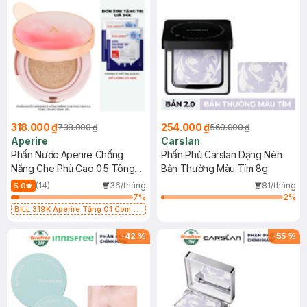
318.000 ₫
254.000 ₫
738.000 ₫
560.000 ₫
Aperire
Carslan
Phấn Nước Aperire Chống
Phấn Phủ Carslan Dạng Nén
Nắng Che Phủ Cao 0.5 Tông
Bản Thường Màu Tím 8g
Trắng Sáng 13g
(14)
36/tháng
81/tháng
5.0
7
%
2
%
BILL 319K Aperire Tặng 01 Combo
2 Mặt Nạ Sur.Medic+ Cấp Nước,
Cấp Ẩm 30g (SL có hạn)
-
42
%
-
55
%