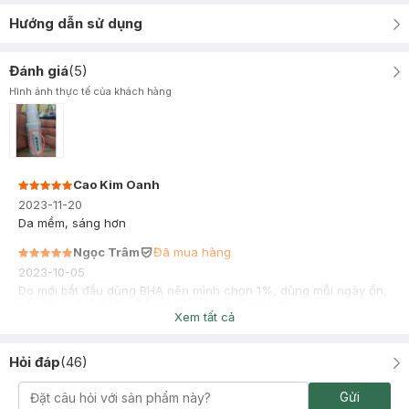
Hướng dẫn sử dụng
Đánh giá
(
5
)
Hình ảnh thực tế của khách hàng
Cao Kim Oanh
2023-11-20
Da mềm, sáng hơn
Ngọc Trâm
Đã mua hàng
2023-10-05
Do mới bắt đầu dùng BHA nên mình chọn 1%, dùng mỗi ngày ổn,
hết chai sẽ lên 2%, điểm trừ là vòi xịt dùng k dc.
Xem tất cả
Hỏi đáp
(
46
)
Gửi