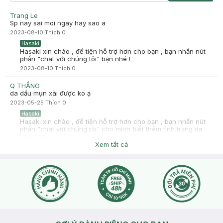
Trang Le
Sp nay sai moi ngay hay sao a
2023-08-10
Thích
0
Hasaki
Hasaki xin chào , để tiện hỗ trợ hơn cho bạn , bạn nhấn nút
phần "chat với chúng tôi" bạn nhé !
2023-08-10
Thích
0
Q THẮNG
da dầu mụn xài được ko ạ
2023-05-25
Thích
0
Hasaki
Hasaki xin chào , để tiện hỗ trợ hơn cho bạn , bạn nhấn nút
phần "chat với chúng tôi" cho mình biết thêm tình trạng da
bạn nhé !
Xem tất cả
2023-05-25
Thích
0