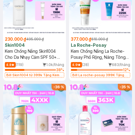
230.000 ₫
377.000 ₫
495.000 ₫
610.000 ₫
Skin1004
La Roche-Posay
Kem Chống Nắng Skin1004
Kem Chống Nắng La Roche-
Cho Da Nhạy Cảm SPF 50+
Posay Phổ Rộng, Nâng Tông
50ml
Kiềm Dầu 50ml
(119)
1.0k/tháng
(28)
683/tháng
4.8
4.9
38
%
12
%
Bill Skin1004 từ 399k Tặng Kem
Bill La roche-posay 399K Tặng
Chống Nắng Cho Da Nhạy Cảm
Gel rửa mặt da dầu nhạy cảm 50ml
SPF 50+ 20ml (SL Có Hạn)
(SL có hạn)
-
36
%
-
35
%