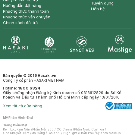
Tuyển dụng
Hướng dẫn đặt hàng
Liên hệ
Phương thức thanh toán
Phương thức vận chuyển
Chính sách đổi trả
Synctives
Clinic
Dermahair
Mastige
Bản quyền © 2016 Hasaki.vn
Công Ty cổ phần HASAKI VIETNAM
Hotline:
1800 6324
Giấy chứng nhận Đăng ký Kinh doanh số 0313612829 do Sở Kế
hoạch và Đầu tư Thành phố Hồ Chí Minh cấp ngày 13/01/2016
Xem tất cả cửa hàng
Mỹ Phẩm High-End
Trang Điểm Mặt
Kem Lót
/
Kem Nền
/
Phấn Nền
/
BB / CC Cream
/
Phấn Nước Cushion
/
Che Khuyết Điểm
/
Má Hồng
/
Tạo Khối / Highlight
/
Phấn Phủ
/
Xịt Khoá Makeup