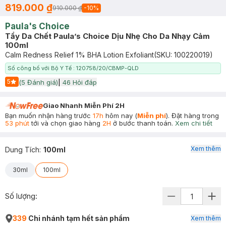
819.000 ₫
910.000 ₫
-
10
%
Paula's Choice
Tẩy Da Chết Paula’s Choice Dịu Nhẹ Cho Da Nhạy Cảm
100ml
Calm Redness Relief 1% BHA Lotion Exfoliant
(SKU:
100220019
)
Số công bố với Bộ Y Tế : 120758/20/CBMP-QLD
5
(
5
Đánh giá)
|
46
Hỏi đáp
Start Icon
Giao Nhanh Miễn Phí 2H
Bạn muốn nhận hàng trước
17h
hôm nay (
Miễn phí
). Đặt hàng trong
53 phút
tới và chọn giao hàng
2H
ở bước thanh toán.
Xem chi tiết
Xem thêm
Dung Tích
:
100ml
30ml
100ml
Số lượng:
339
Chi nhánh tạm hết sản phẩm
Xem thêm