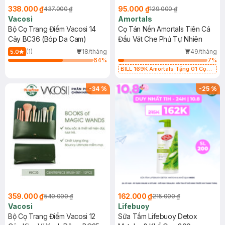
338.000 ₫
95.000 ₫
437.000 ₫
129.000 ₫
Vacosi
Amortals
Bộ Cọ Trang Điểm Vacosi 14
Cọ Tán Nền Amortals Tiên Cá
Cây BC36 (Bóp Da Cam)
Đầu Vát Che Phủ Tự Nhiên
(1)
18/tháng
49/tháng
5.0
64
%
7
%
BILL 169K Amortals Tặng 01 Cọ
Phấn Phủ Amortals Lông Tơ Cao
Cấp (SL có hạn)
-
34
%
-
25
%
359.000 ₫
162.000 ₫
540.000 ₫
215.000 ₫
Vacosi
Lifebuoy
Bộ Cọ Trang Điểm Vacosi 12
Sữa Tắm Lifebuoy Detox