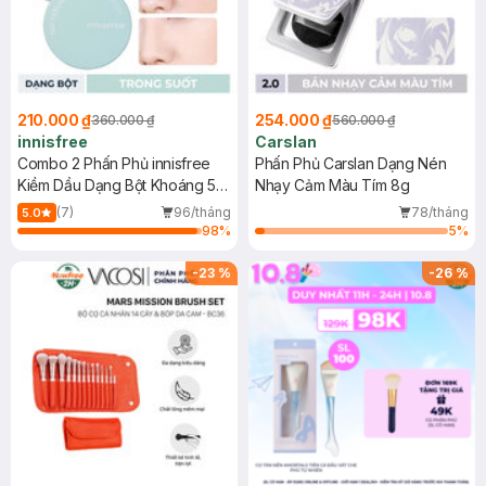
210.000 ₫
254.000 ₫
360.000 ₫
560.000 ₫
innisfree
Carslan
Combo 2 Phấn Phủ innisfree
Phấn Phủ Carslan Dạng Nén
Kiềm Dầu Dạng Bột Khoáng 5g
Nhạy Cảm Màu Tím 8g
(Mới)
(7)
96/tháng
78/tháng
5.0
98
%
5
%
-
23
%
-
26
%