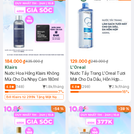
184.000 ₫
129.000 ₫
435.000 ₫
249.000 ₫
Klairs
L'Oreal
Nước Hoa Hồng Klairs Không
Nước Tẩy Trang L'Oreal Tươi
Mùi Cho Da Nhạy Cảm 180ml
Mát Cho Da Dầu, Hỗn Hợp
400ml
(148)
1.8k/tháng
(298)
2.1k/tháng
4.8
4.8
7
%
16
%
Bill Klairs từ 299k Tặng Mặt Nạ
Làm Dịu Da & Kiểm Soát Dầu Nhờn
25ml (SL Có Hạn)
-
54
%
-
38
%