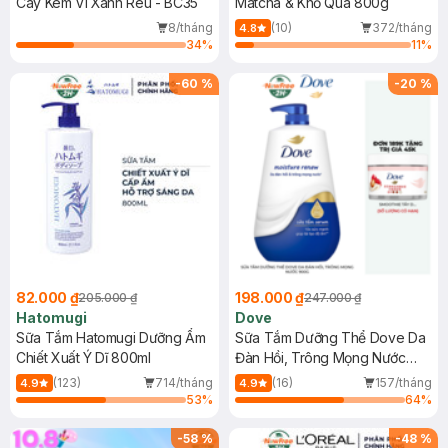
Cây Kèm Ví Xanh Rêu - BC35
Matcha & Khổ Qua 800g
8/tháng
(10)
372/tháng
4.8
34
%
11
%
-
60
%
-
20
%
82.000 ₫
198.000 ₫
205.000 ₫
247.000 ₫
Hatomugi
Dove
Sữa Tắm Hatomugi Dưỡng Ẩm
Sữa Tắm Dưỡng Thể Dove Da
Chiết Xuất Ý Dĩ 800ml
Đàn Hồi, Trông Mọng Nước
900g
(123)
714/tháng
(16)
157/tháng
4.9
4.9
53
%
64
%
-
58
%
-
48
%