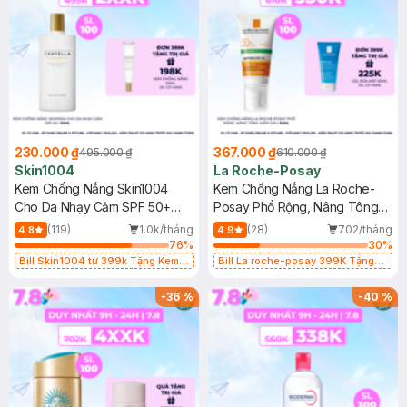
230.000 ₫
367.000 ₫
495.000 ₫
610.000 ₫
Skin1004
La Roche-Posay
Kem Chống Nắng Skin1004
Kem Chống Nắng La Roche-
Cho Da Nhạy Cảm SPF 50+
Posay Phổ Rộng, Nâng Tông
50ml
Kiềm Dầu 50ml
(119)
1.0k/tháng
(28)
702/tháng
4.8
4.9
76
%
30
%
Bill Skin1004 từ 399k Tặng Kem
Bill La roche-posay 399K Tặng
Chống Nắng Cho Da Nhạy Cảm
Gel rửa mặt da dầu nhạy cảm 50ml
SPF 50+ 20ml (SL Có Hạn)
(SL có hạn)
-
36
%
-
40
%