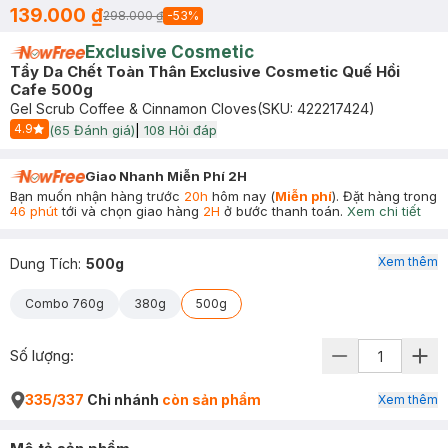
139.000 ₫
298.000 ₫
-
53
%
Exclusive Cosmetic
Tẩy Da Chết Toàn Thân Exclusive Cosmetic Quế Hồi
Cafe 500g
Gel Scrub Coffee & Cinnamon Cloves
(SKU:
422217424
)
4.9
(
65
Đánh giá)
|
108
Hỏi đáp
Start Icon
Giao Nhanh Miễn Phí 2H
Bạn muốn nhận hàng trước
20h
hôm nay (
Miễn phí
). Đặt hàng trong
46 phút
tới và chọn giao hàng
2H
ở bước thanh toán.
Xem chi tiết
Xem thêm
Dung Tích
:
500g
Combo 760g
380g
500g
Số lượng:
335/337
Chi nhánh
còn sản phẩm
Xem thêm