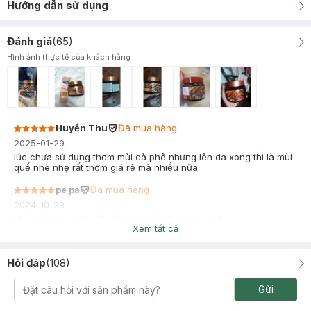
Hướng dẫn sử dụng
Đánh giá
(
65
)
Hình ảnh thực tế của khách hàng
Huyền Thu
Đã mua hàng
2025-01-29
lúc chưa sử dụng thơm mùi cà phê nhưng lên da xong thì là mùi
quế nhè nhẹ rất thơm giá rẻ mà nhiều nữa
pe pa
Đã mua hàng
2024-10-29
Mua loại này nhiều lần lắm luôn rồi á, dùng ok lắm
Xem tất cả
Hỏi đáp
(
108
)
Gửi