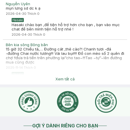
Nguyễn Uyên
mụn lưng sd dc k ạ
2026-04-30
Thích
0
Hasaki
Hasaki chào bạn ,để tiện hỗ trợ hơn cho bạn , bạn vào mục
chat để bên mình tiện hỗ trợ nhé !
2026-04-30
Thích
0
Bên kia sông Bông bân
15 giờ 32 Chiều tà,… Đường cát ,thẻ cào?! Chanh tươi -đá
-đường Chai nước tương!!! Vải lau bụi!!!! Đồ con mèo số 2 quên đi
chợ !!đưa trả tiền trên phường lại”cho tao~!!!Tao ~tự”~lên đường
mua cũng được
2025-11-14
Thích
0
Hasaki
Dạ chào bạn, nếu bạn cần hỗ trợ bạn inbox Facebook để
Xem tất cả
Hasaki hỗ trợ bạn trọn vẹn ạ. Hasaki gửi bạn Fanpage mỹ
phẩm chính thức: https://www.facebook.com/Hasaki.vn ạ
2025-11-14
Thích
0
GỢI Ý DÀNH RIÊNG CHO BẠN