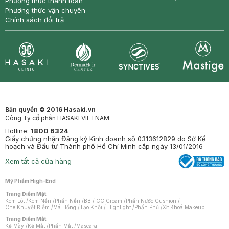
Phương thức thanh toán
Phương thức vận chuyển
Chính sách đổi trả
Synctives
Clinic
Dermahair
Mastige
Bản quyền © 2016 Hasaki.vn
Công Ty cổ phần HASAKI VIETNAM
Hotline:
1800 6324
Giấy chứng nhận Đăng ký Kinh doanh số 0313612829 do Sở Kế
hoạch và Đầu tư Thành phố Hồ Chí Minh cấp ngày 13/01/2016
Xem tất cả cửa hàng
Mỹ Phẩm High-End
Trang Điểm Mặt
Kem Lót
/
Kem Nền
/
Phấn Nền
/
BB / CC Cream
/
Phấn Nước Cushion
/
Che Khuyết Điểm
/
Má Hồng
/
Tạo Khối / Highlight
/
Phấn Phủ
/
Xịt Khoá Makeup
Trang Điểm Mắt
Kẻ Mày
/
Kẻ Mắt
/
Phấn Mắt
/
Mascara