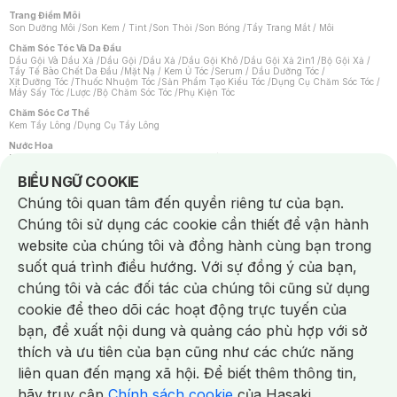
Trang Điểm Môi
Son Dưỡng Môi
/
Son Kem / Tint
/
Son Thỏi
/
Son Bóng
/
Tẩy Trang Mắt / Môi
Chăm Sóc Tóc Và Da Đầu
Dầu Gội Và Dầu Xả
/
Dầu Gội
/
Dầu Xả
/
Dầu Gội Khô
/
Dầu Gội Xả 2in1
/
Bộ Gội Xả
/
Tẩy Tế Bào Chết Da Đầu
/
Mặt Nạ / Kem Ủ Tóc
/
Serum / Dầu Dưỡng Tóc
/
Xịt Dưỡng Tóc
/
Thuốc Nhuộm Tóc
/
Sản Phẩm Tạo Kiểu Tóc
/
Dụng Cụ Chăm Sóc Tóc
/
Máy Sấy Tóc
/
Lược
/
Bộ Chăm Sóc Tóc
/
Phụ Kiện Tóc
Chăm Sóc Cơ Thể
Kem Tẩy Lông
/
Dụng Cụ Tẩy Lông
Nước Hoa
Nước Hoa Nữ
/
Nước Hoa Nam
/
Nước Hoa Cao Cấp
/
Xịt Thơm Toàn Thân
/
Nước Hoa Vùng Kín
Notice about cookies usage
BIỂU NGỮ COOKIE
Chăm Sóc Cá Nhân
Chúng tôi quan tâm đến quyền riêng tư của bạn.
Chống Muỗi
/
Khẩu Trang
/
Máy Massage
/
Mặt Nạ Xông Hơi
/
Nước Rửa Tay
/
Sản Phẩm Chăm Sóc Khác
/
Bàn Chải Đánh Răng
/
Bàn Chải Điện
/
Chúng tôi sử dụng các cookie cần thiết để vận hành
Hỗ Trợ Trắng Răng
/
Kem Đánh Răng
/
Máy Tăm Nước
/
Nước Súc Miệng
/
Tăm / Chỉ Nha Khoa
/
Xịt Thơm Miệng
/
Dung Dịch Vệ Sinh
/
Dưỡng Vùng Kín
/
website của chúng tôi và đồng hành cùng bạn trong
Khăn Ướt Vệ Sinh Vùng Kín
/
Băng Vệ Sinh
/
Tampon
/
Bọt Cạo Râu
/
Dao Cạo Râu
/
Máy Cạo Râu
suốt quá trình điều hướng. Với sự đồng ý của bạn,
Vấn Đề Về Da
chúng tôi và các đối tác của chúng tôi cũng sử dụng
Da Dầu / Lỗ Chân Lông To
/
Da Khô / Mất Nước
/
Da Lão Hóa
/
Da Mụn
/
Da Nhạy Cảm / Kích Ứng
/
Da Xỉn Màu
/
Thâm / Nám / Tàn Nhang
/
cookie để theo dõi các hoạt động trực tuyến của
Quầng Thâm & Bọng Mắt
/
Sẹo
/
Viêm Da Cơ Địa
bạn, đề xuất nội dung và quảng cáo phù hợp với sở
Dụng Cụ / Phụ Kiện Chăm Sóc Da
Chat i
Bông Tẩy Trang
/
Khăn Lau Mặt Khô
/
Dụng Cụ / Máy Rửa Mặt
/
Máy Chăm Sóc Da
/
thích và ưu tiên của bạn cũng như các chức năng
Dụng Cụ Chăm Sóc Khác
liên quan đến mạng xã hội. Để biết thêm thông tin,
hãy truy cập
Chính sách cookie
của Hasaki.
NowFree 2H
Giao Nhanh Miễn Phí 2H
Xem chi tiết