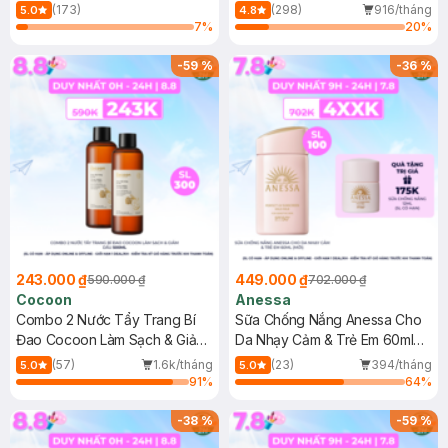
150ml
(173)
(298)
916/tháng
5.0
4.8
7
%
20
%
-
59
%
-
36
%
243.000 ₫
449.000 ₫
590.000 ₫
702.000 ₫
Cocoon
Anessa
Combo 2 Nước Tẩy Trang Bí
Sữa Chống Nắng Anessa Cho
Đao Cocoon Làm Sạch & Giảm
Da Nhạy Cảm & Trẻ Em 60ml
Dầu 500ml
(Mới)
(57)
1.6k/tháng
(23)
394/tháng
5.0
5.0
91
%
64
%
-
38
%
-
59
%