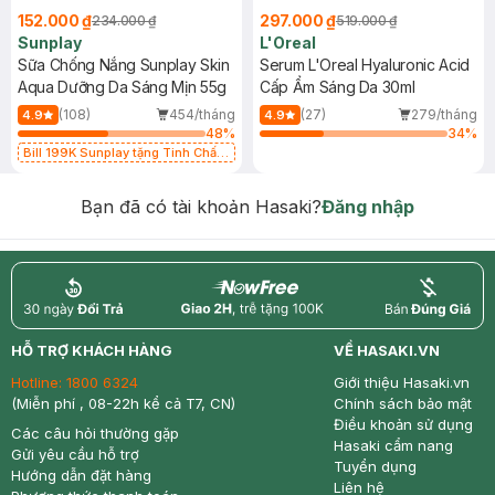
152.000 ₫
297.000 ₫
234.000 ₫
519.000 ₫
Sunplay
L'Oreal
Sữa Chống Nắng Sunplay Skin
Serum L'Oreal Hyaluronic Acid
Aqua Dưỡng Da Sáng Mịn 55g
Cấp Ẩm Sáng Da 30ml
(108)
454/tháng
(27)
279/tháng
4.9
4.9
48
%
34
%
Bill 199K Sunplay tặng Tinh Chất
Chống Nắng 7g trị giá 30K (SL có
hạn)
Bạn đã có tài khoản Hasaki?
Đăng nhập
return
nowfree
price
HỖ TRỢ KHÁCH HÀNG
VỀ HASAKI.VN
Hotline:
1800 6324
Giới thiệu Hasaki.vn
(Miễn phí , 08-22h kể cả T7, CN)
Chính sách bảo mật
Điều khoản sử dụng
Các câu hỏi thường gặp
Hasaki cẩm nang
Gửi yêu cầu hỗ trợ
Tuyển dụng
Hướng dẫn đặt hàng
Liên hệ