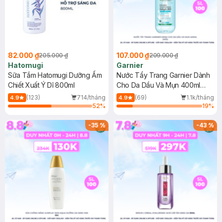
82.000 ₫
107.000 ₫
205.000 ₫
209.000 ₫
Hatomugi
Garnier
Sữa Tắm Hatomugi Dưỡng Ẩm
Nước Tẩy Trang Garnier Dành
Chiết Xuất Ý Dĩ 800ml
Cho Da Dầu Và Mụn 400ml
(Mới)
(123)
714/tháng
(69)
1.1k/tháng
4.9
4.9
52
%
19
%
-
35
%
-
43
%