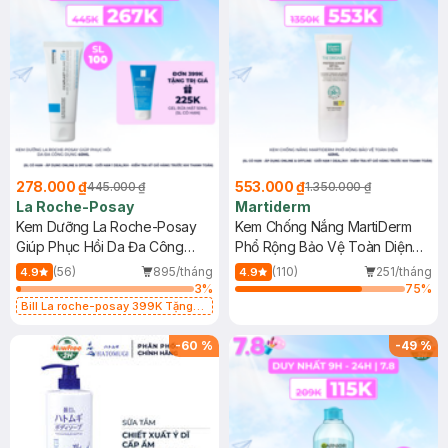
278.000 ₫
553.000 ₫
445.000 ₫
1.350.000 ₫
La Roche-Posay
Martiderm
Kem Dưỡng La Roche-Posay
Kem Chống Nắng MartiDerm
Giúp Phục Hồi Da Đa Công
Phổ Rộng Bảo Vệ Toàn Diện
Dụng 40ml
40ml
(56)
895/tháng
(110)
251/tháng
4.9
4.9
3
%
75
%
Bill La roche-posay 399K Tặng
Gel rửa mặt da dầu nhạy cảm 50ml
(SL có hạn)
-
60
%
-
49
%