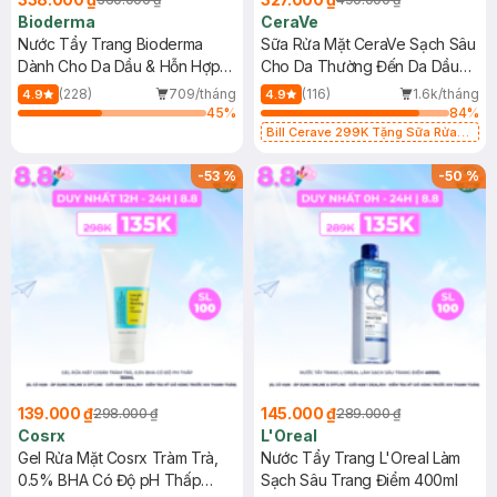
Bioderma
CeraVe
Nước Tẩy Trang Bioderma
Sữa Rửa Mặt CeraVe Sạch Sâu
Dành Cho Da Dầu & Hỗn Hợp
Cho Da Thường Đến Da Dầu
500ml
473ml
(228)
709/tháng
(116)
1.6k/tháng
4.9
4.9
45
%
84
%
Bill Cerave 299K Tặng Sữa Rửa
Mặt Cerave 30ml (SL có hạn)
-
53
%
-
50
%
139.000 ₫
145.000 ₫
298.000 ₫
289.000 ₫
Cosrx
L'Oreal
Gel Rửa Mặt Cosrx Tràm Trà,
Nước Tẩy Trang L'Oreal Làm
0.5% BHA Có Độ pH Thấp
Sạch Sâu Trang Điểm 400ml