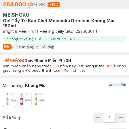
284.000 ₫
378.000 ₫
-
25
%
MEISHOKU
Gel Tẩy Tế Bào Chết Meishoku Detclear Không Mùi
180ml
Bright & Peel Fruits Peeling Jelly
(SKU:
232500011
)
Số công bố với Bộ Y Tế : 32593/17/CBMP-QLD
5
(
3
Đánh giá)
|
21
Hỏi đáp
Start Icon
Giao Nhanh Miễn Phí 2H
Bạn muốn nhận hàng trước
10h
hôm nay. Đặt hàng trước
8h
và chọn
giao hàng
2H
ở bước thanh toán.
Xem chi tiết
Xem thêm
Mùi hương
:
Không Mùi
Số lượng: