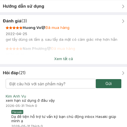
Hướng dẫn sử dụng
Đánh giá
(
3
)
Huong Vo
Đã mua hàng
2022-04-25
gel tẩy dùng ok lắm ạ. sau tẩy da mặt có cảm giác nhẹ hơn hẳn
Nam Phương
Đã mua hàng
2020-11-16
Xem tất cả
Hỏi đáp
(
21
)
Gửi
Kim Anh Vu
xem hạn sử dụng ở đâu vậy
2026-05-31
Thích
0
Hasaki
Dạ để tiện hỗ trợ tư vấn kỹ bạn chủ động inbox Hasaki giúp
mình ạ
2026-05-31
Thích
0