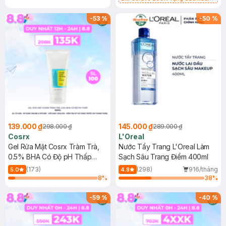
Mặt Cerave 30ml (SL có hạn)
-
53
%
-
50
%
139.000 ₫
145.000 ₫
298.000 ₫
289.000 ₫
Cosrx
L'Oreal
Gel Rửa Mặt Cosrx Tràm Trà,
Nước Tẩy Trang L'Oreal Làm
0.5% BHA Có Độ pH Thấp
Sạch Sâu Trang Điểm 400ml
150ml
(173)
(298)
916/tháng
5.0
4.8
8
%
38
%
-
59
%
-
40
%