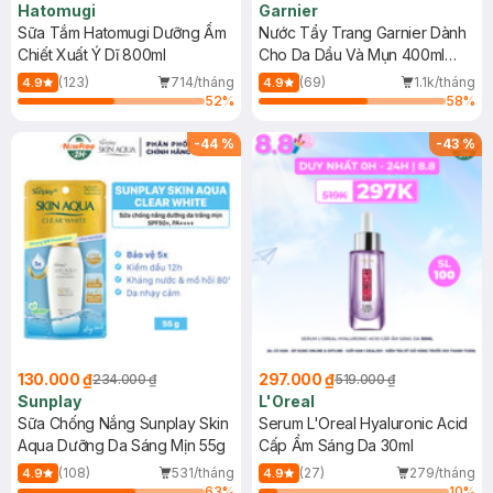
Hatomugi
Garnier
Sữa Tắm Hatomugi Dưỡng Ẩm
Nước Tẩy Trang Garnier Dành
Chiết Xuất Ý Dĩ 800ml
Cho Da Dầu Và Mụn 400ml
(Mới)
(123)
714/tháng
(69)
1.1k/tháng
4.9
4.9
52
%
58
%
-
44
%
-
43
%
130.000 ₫
297.000 ₫
234.000 ₫
519.000 ₫
Sunplay
L'Oreal
Sữa Chống Nắng Sunplay Skin
Serum L'Oreal Hyaluronic Acid
Aqua Dưỡng Da Sáng Mịn 55g
Cấp Ẩm Sáng Da 30ml
(108)
531/tháng
(27)
279/tháng
4.9
4.9
63
%
10
%