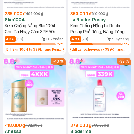
235.000 ₫
350.000 ₫
495.000 ₫
610.000 ₫
Skin1004
La Roche-Posay
Kem Chống Nắng Skin1004
Kem Chống Nắng La Roche-
Cho Da Nhạy Cảm SPF 50+
Posay Phổ Rộng, Nâng Tông
50ml
Kiềm Dầu 50ml
(119)
1.0k/tháng
(28)
736/tháng
4.8
4.9
72
%
44
%
Bill Skin1004 từ 399k Tặng Kem
Bill La roche-posay 399K Tặng
Chống Nắng Cho Da Nhạy Cảm
Gel rửa mặt da dầu nhạy cảm 50ml
SPF 50+ 20ml (SL Có Hạn)
(SL có hạn)
-
40
%
-
32
%
418.000 ₫
379.000 ₫
702.000 ₫
560.000 ₫
Anessa
Bioderma