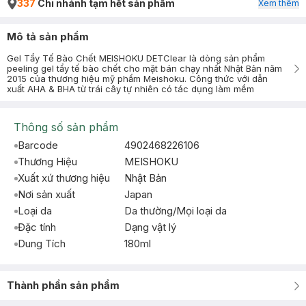
337
Chi nhánh tạm hết sản phẩm
Xem thêm
Mô tả sản phẩm
Gel Tẩy Tế Bào Chết MEISHOKU DETClear là dòng sản phẩm
peeling gel tẩy tế bào chết cho mặt bán chạy nhất Nhật Bản năm
2015 của thương hiệu mỹ phẩm Meishoku. Công thức với dẫn
xuất AHA & BHA từ trái cây tự nhiên có tác dụng làm mềm
Thông số sản phẩm
Barcode
4902468226106
Thương Hiệu
MEISHOKU
Xuất xứ thương hiệu
Nhật Bản
Nơi sản xuất
Japan
Loại da
Da thường/Mọi loại da
Đặc tính
Dạng vật lý
Dung Tích
180ml
Thành phần sản phẩm