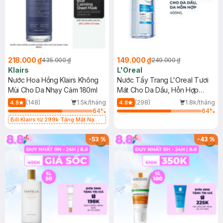
218.000 ₫
149.000 ₫
435.000 ₫
249.000 ₫
Klairs
L'Oreal
Nước Hoa Hồng Klairs Không
Nước Tẩy Trang L'Oreal Tươi
Mùi Cho Da Nhạy Cảm 180ml
Mát Cho Da Dầu, Hỗn Hợp
400ml
(148)
1.5k/tháng
(298)
1.8k/tháng
4.8
4.8
64
%
64
%
Bill Klairs từ 299k Tặng Mặt Nạ
Làm Dịu Da & Kiểm Soát Dầu Nhờn
25ml (SL Có Hạn)
-
53
%
-
43
%