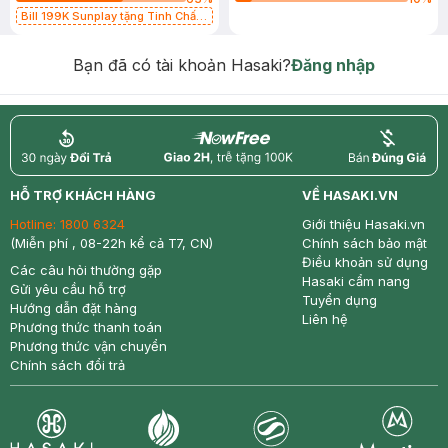
Bill 199K Sunplay tặng Tinh Chất
Chống Nắng 7g trị giá 30K (SL có
hạn)
Bạn đã có tài khoản Hasaki?
Đăng nhập
return
nowfree
price
HỖ TRỢ KHÁCH HÀNG
VỀ HASAKI.VN
Hotline:
1800 6324
Giới thiệu Hasaki.vn
(Miễn phí , 08-22h kể cả T7, CN)
Chính sách bảo mật
Điều khoản sử dụng
Các câu hỏi thường gặp
Hasaki cẩm nang
Gửi yêu cầu hỗ trợ
Tuyển dụng
Hướng dẫn đặt hàng
Liên hệ
Phương thức thanh toán
Phương thức vận chuyển
Chính sách đổi trả