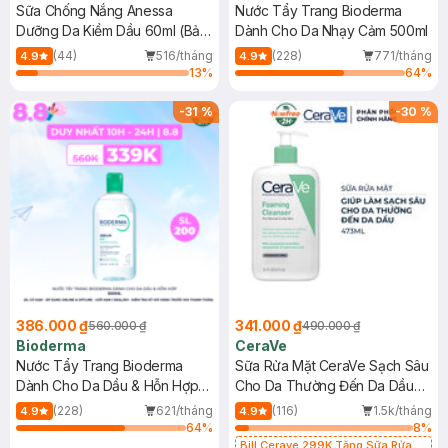
Sữa Chống Nắng Anessa
Nước Tẩy Trang Bioderma
Dưỡng Da Kiềm Dầu 60ml (Bản
Dành Cho Da Nhạy Cảm 500ml
Mới)
(44)
516/tháng
(228)
771/tháng
4.9
4.9
13
%
64
%
-
31
%
-
30
%
386.000 ₫
341.000 ₫
560.000 ₫
490.000 ₫
Bioderma
CeraVe
Nước Tẩy Trang Bioderma
Sữa Rửa Mặt CeraVe Sạch Sâu
Dành Cho Da Dầu & Hỗn Hợp
Cho Da Thường Đến Da Dầu
500ml
473ml
(228)
621/tháng
(116)
1.5k/tháng
4.9
4.9
64
%
8
%
Bill Cerave 299K Tặng Sữa Rửa