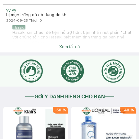
vy vy
bị mụn trứng cá có dùng dc kh
2024-09-25
Thích
0
Hasaki
Hasaki xin chào, để tiện hỗ trợ hơn, bạn nhấn nút phần "chat
với chúng tôi" cho Hasaki biết thêm tình trạng da bạn nhé !
2024-09-25
Thích
0
Xem tất cả
GỢI Ý DÀNH RIÊNG CHO BẠN
-
50
%
-
40
%