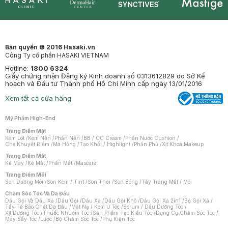
Synctives
Clinic
Dermahair
Mastige
Bản quyền © 2016 Hasaki.vn
Công Ty cổ phần HASAKI VIETNAM
Hotline:
1800 6324
Giấy chứng nhận Đăng ký Kinh doanh số 0313612829 do Sở Kế
hoạch và Đầu tư Thành phố Hồ Chí Minh cấp ngày 13/01/2016
Xem tất cả cửa hàng
Mỹ Phẩm High-End
Trang Điểm Mặt
Kem Lót
/
Kem Nền
/
Phấn Nền
/
BB / CC Cream
/
Phấn Nước Cushion
/
Che Khuyết Điểm
/
Má Hồng
/
Tạo Khối / Highlight
/
Phấn Phủ
/
Xịt Khoá Makeup
Trang Điểm Mắt
Kẻ Mày
/
Kẻ Mắt
/
Phấn Mắt
/
Mascara
Trang Điểm Môi
Son Dưỡng Môi
/
Son Kem / Tint
/
Son Thỏi
/
Son Bóng
/
Tẩy Trang Mắt / Môi
Chăm Sóc Tóc Và Da Đầu
Dầu Gội Và Dầu Xả
/
Dầu Gội
/
Dầu Xả
/
Dầu Gội Khô
/
Dầu Gội Xả 2in1
/
Bộ Gội Xả
/
Tẩy Tế Bào Chết Da Đầu
/
Mặt Nạ / Kem Ủ Tóc
/
Serum / Dầu Dưỡng Tóc
/
Xịt Dưỡng Tóc
/
Thuốc Nhuộm Tóc
/
Sản Phẩm Tạo Kiểu Tóc
/
Dụng Cụ Chăm Sóc Tóc
/
Máy Sấy Tóc
/
Lược
/
Bộ Chăm Sóc Tóc
/
Phụ Kiện Tóc