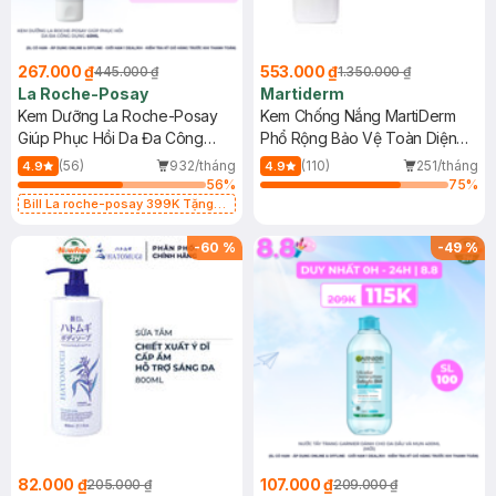
267.000 ₫
553.000 ₫
445.000 ₫
1.350.000 ₫
La Roche-Posay
Martiderm
Kem Dưỡng La Roche-Posay
Kem Chống Nắng MartiDerm
Giúp Phục Hồi Da Đa Công
Phổ Rộng Bảo Vệ Toàn Diện
Dụng 40ml
40ml
(56)
932/tháng
(110)
251/tháng
4.9
4.9
56
%
75
%
Bill La roche-posay 399K Tặng
Gel rửa mặt da dầu nhạy cảm 50ml
(SL có hạn)
-
60
%
-
49
%
82.000 ₫
107.000 ₫
205.000 ₫
209.000 ₫