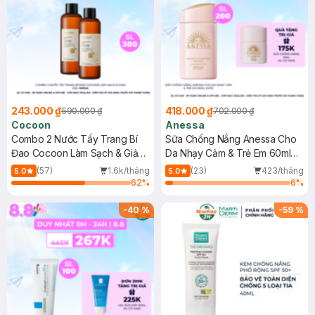
243.000 ₫
418.000 ₫
590.000 ₫
702.000 ₫
Cocoon
Anessa
Combo 2 Nước Tẩy Trang Bí
Sữa Chống Nắng Anessa Cho
Đao Cocoon Làm Sạch & Giảm
Da Nhạy Cảm & Trẻ Em 60ml
Dầu 500ml
(Mới)
(57)
1.6k/tháng
(23)
423/tháng
5.0
5.0
62
%
6
%
-
40
%
-
59
%