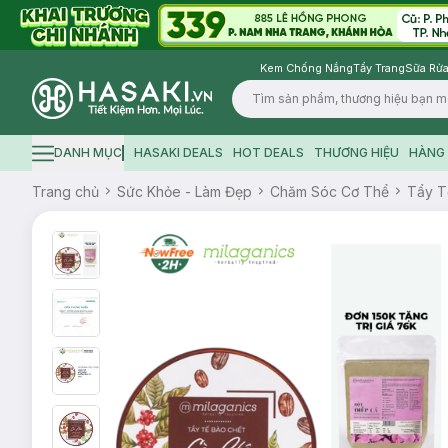
Kem Chống Nắng
Tẩy Trang
Sữa Rửa
Logo
DANH MỤC
HASAKI DEALS
HOT DEALS
THƯƠNG HIỆU
HÀNG 
Hamburger icon
Trang chủ
Sức Khỏe - Làm Đẹp
Chăm Sóc Cơ Thể
Tẩy T