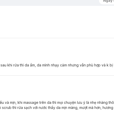
Ngày 
úp lấy đi các lớp sừng, tế bào chết đồng thời kích thích sản sinh tế bà
và sau khi rửa thì da ẩm, da mình nhạy cảm nhưng vẫn phù hợp và k bị 
amin E, Glycerin, Mật Ong
và nước
Nha đam
giữ cho làn da đủ ẩm,
Mật Ong
giúp làm giảm tình trạng thâm sạm, xỉn màu, ngăn chặn xuất 
hàng mà không hề gay đau rát.
ều và mịn, khi massage trên da thì mọi chuyện lưu ý là nhẹ nhàng thôi
 scrub thì rửa sạch với nước thấy da mịn màng, mượt mà hơn, hươn