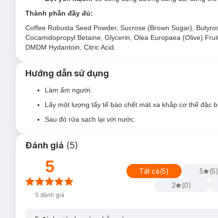
Thành phần đầy đủ:
Coffee Robusta Seed Powder, Sucrose (Brown Sugar), Butyrospe
Cocamidopropyl Betaine, Glycerin, Olea Europaea (Olive) Fruit 
DMDM Hydantoin, Citric Acid.
Hướng dẫn sử dụng
Làm ẩm người.
Lấy một lượng tẩy tế bào chết mát xa khắp cơ thể đặc 
Sau đó rửa sạch lại với nước.
Đánh giá
(
5
)
5
Tất cả
(
5
)
5
(
5
2
(
0
)
5
đánh giá