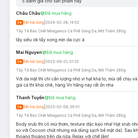
5
đánh giá cho sản phẩm này
Loại da phù hợp:
Châu Châu
Đã mua hàng
Sản phẩm phù hợp với mọi loại da.
|
5
Rất hài lòng
2024-02-28, 14:02
Giải pháp cho tình trạng da:
Tẩy Tế Bào Chết Milaganics Cà Phê Sáng Da, Mờ Thâm 280g
Da sần sùi, thô ráp.
tẩy siêu ok tẩy xong mịn da cực á
Da
xỉn màu & thâm sạm
.
Mai Nguyen
Đã mua hàng
Ưu thế nổi bật:
|
5
Rất hài lòng
2023-09-01, 01:32
Thành phần
cà phê
hạt mịn
Robusta
và
đường nâu
gi
màng và tươi sáng.
Tẩy Tế Bào Chết Milaganics Cà Phê Sáng Da, Mờ Thâm 280g
Với da mặt thì chỉ cần lượng nhỏ vì hạt khá to, mùi dễ chịu 
Thành phần tự nhiên như dầu
Olive, dầu Cám Gạo, Vit
giá cả thì khỏi chê, hàng Vn hãng này rất ổn nha
mịn, căng mướt.
Bột Yến Mạch, Vitamin E, dầu Olive, dầu Cám Gạo, 
Thanh Tuyền
Đã mua hàng
nhăn, lão hóa da.
|
5
Rất hài lòng
2023-02-08, 05:01
Kết cấu hạt siêu mịn lấy đi tế bào chết một cách nhẹ n
Tẩy Tế Bào Chết Milaganics Cà Phê Sáng Da, Mờ Thâm 280g
Độ an toàn:
Body srub thì có mùi thơm, texture đặc kẹo nha! Hạt srub nhi
Không paraben
so với Cocoon chút nhưng mà dùng sạch bề mặt da). Sau khi
thoang thoảng trên da nữa. Relax với chill lắm!
Không chứa cồn