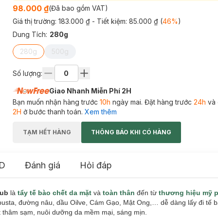
98.000 ₫
(Đã bao gồm VAT)
Giá thị trường:
183.000 ₫
- Tiết kiệm:
85.000 ₫
(
46
%
)
Dung Tích
:
280g
280g
500g
Số lượng:
Giao Nhanh Miễn Phí 2H
Bạn muốn nhận hàng trước
10h
ngày mai. Đặt hàng trước
24h
và 
2H
ở bước thanh toán.
Xem thêm
TẠM HẾT HÀNG
THÔNG BÁO KHI CÓ HÀNG
D
Đánh giá
Hỏi đáp
rub
là
tẩy tế bào chết da mặt
và
toàn thân
đến từ
thương hiệu mỹ 
busta, đường nâu, dầu Oilve, Cám Gạo, Mật Ong,… dễ dàng lấy đi tế b
ết thâm sạm, nuôi dưỡng da mềm mại, sáng mịn.