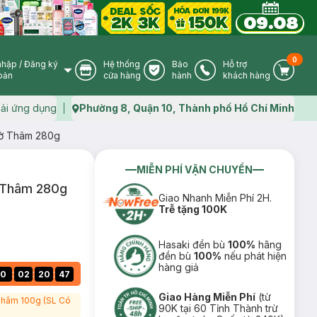
0
nhập
/
Đăng ký
Hệ thống
Bảo
Hỗ trợ
User Icon
Store Icon
Warranty Icon
Phone Icon
Cart I
oản
cửa hàng
hành
khách hàng
ải ứng dụng
Phường 8, Quận 10, Thành phố Hồ Chí Minh
Map icon
Mờ Thâm 280g
MIỄN PHÍ VẬN CHUYỂN
ờ Thâm 280g
Giao Nhanh Miễn Phí 2H.
Trễ tặng 100K
Hasaki đền bù
100%
hãng
đền bù
100%
nếu phát hiện
hàng giả
:
:
:
0
02
20
46
Giao Hàng Miễn Phí
(từ
 Thâm 100g (SL Có
90K tại 60 Tỉnh Thành trừ