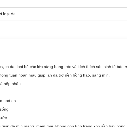
i loại da
ạch da, loại bỏ các lớp sừng bong tróc và kích thích sản sinh tế bào 
 thông tuần hoàn máu giúp làn da trở nền hồng hào, sáng mịn.
à nếp nhăn.
o hoá da.
 sống.
nước.
 giúp da mịn màng, mềm mại, không còn tình trạng khô sần hay bong t