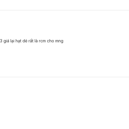
ớt.
 giá lại hạt dẻ rất là rcm cho mng