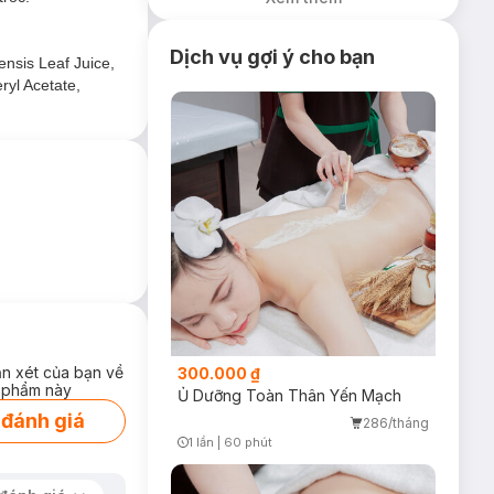
Mụn, Mờ Vết
Thâm 100g (SL
Có Hạn)
Dịch vụ gợi ý cho bạn
nsis Leaf Juice,
ryl Acetate,
ận xét của bạn về
300.000 ₫
 phẩm này
Ủ Dưỡng Toàn Thân Yến Mạch
 đánh giá
286/tháng
1 lần
|
60 phút
Timer Gray Icon