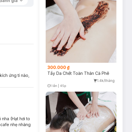
đánh giá
o mới giúp da mịn
300.000 ₫
Tẩy Da Chết Toàn Thân Cà Phê
kích ứng tí nào,
 dưỡng da mềm
1.4k/tháng
1 lần
|
45p
Timer Gray Icon
hiện các nếp
 nha (Hạt hơi to
g cafe nhẹ nhàng