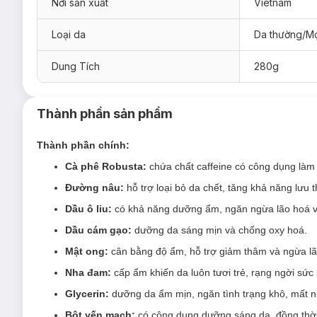
Nơi sản xuất
Vietnam
Loại da
Da thường/Mọ
Dung Tích
280g
Thành phần sản phẩm
Thành phần chính:
Cà phê
Robusta:
chứa chất caffeine có công dụng làm s
Đường nâu:
hỗ trợ loại bỏ da chết, tăng khả năng lưu
Dầu ô liu:
có khả năng dưỡng ẩm, ngăn ngừa lão hoá v
Dầu cám gạo:
dưỡng da sáng mịn và chống oxy hoá.
Mật ong:
cân bằng độ ẩm, hỗ trợ giảm thâm và ngừa lã
Nha đam:
cấp ẩm khiến da luôn tươi trẻ, rạng ngời sức
Glycerin:
dưỡng da ẩm mịn, ngăn tình trạng khô, mất 
Bột yến mạch:
có công dụng dưỡng sáng da, đồng thời