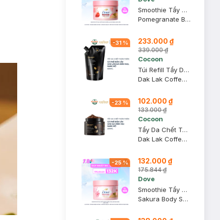
Smoothie Tẩy Da Chết Dove Hương Lựu Đỏ 280g (Mẫu Mới)
Pomegranate Body Scrub
233.000 ₫
-
31
%
339.000 ₫
Cocoon
Túi Refill Tẩy Da Chết Toàn Thân Cocoon Sạch Da 600ml
Dak Lak Coffee Body Polish
102.000 ₫
-
23
%
133.000 ₫
Cocoon
Tẩy Da Chết Toàn Thân Cocoon Cà Phê Đắk Lắk 200ml
Dak Lak Coffee Body Polish
132.000 ₫
-
25
%
175.844 ₫
Dove
Smoothie Tẩy Da Chết Dove Hương Hoa Anh Đào 280g (Mẫu Mới)
Sakura Body Scrub