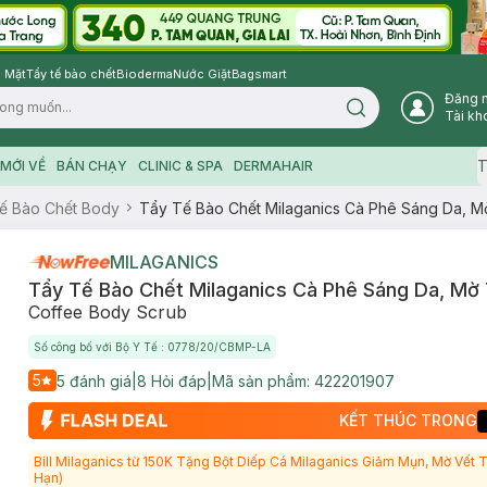
 Mặt
Tẩy tế bào chết
Bioderma
Nước Giặt
Bagsmart
Đăng 
Search icon
Tài kh
T
MỚI VỀ
BÁN CHẠY
CLINIC & SPA
DERMAHAIR
ế Bào Chết Body
Tẩy Tế Bào Chết Milaganics Cà Phê Sáng Da, 
MILAGANICS
Tẩy Tế Bào Chết Milaganics Cà Phê Sáng Da, M
Coffee Body Scrub
Số công bố với Bộ Y Tế : 0778/20/CBMP-LA
5
5
đánh giá
|
8
Hỏi đáp
|
Mã sản phẩm:
422201907
KẾT THÚC TRONG
Bill Milaganics từ 150K Tặng Bột Diếp Cá Milaganics Giảm Mụn, Mờ Vết
Hạn)