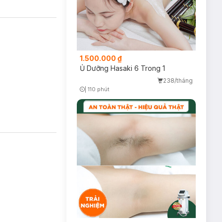
1.500.000 ₫
Ủ Dưỡng Hasaki 6 Trong 1
238/tháng
|
110 phút
Timer Gray Icon