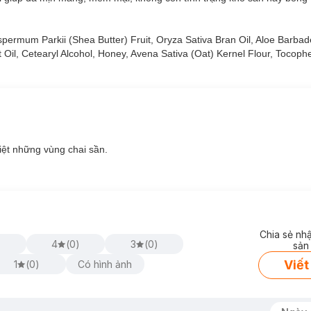
rmum Parkii (Shea Butter) Fruit, Oryza Sativa Bran Oil, Aloe Barbade
Oil, Cetearyl Alcohol, Honey, Avena Sativa (Oat) Kernel Flour, Tocophe
biệt những vùng chai sần.
Chia sẻ nh
)
4
(
0
)
3
(
0
)
sản
Viết
1
(
0
)
Có hình ảnh