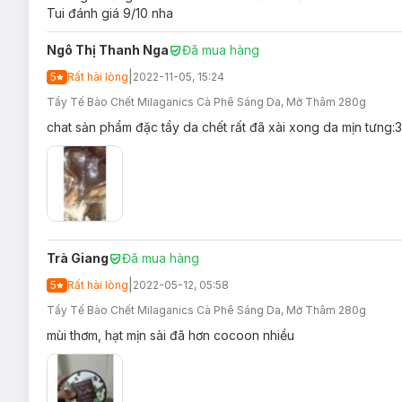
Tui đánh giá 9/10 nha
Bảo quản:
Ngô Thị Thanh Nga
Đã mua hàng
Nơi khô ráo thoáng mát.
|
5
Rất hài lòng
2022-11-05, 15:24
Tránh ánh nắng trực tiếp, nơi có nhiệt độ cao hoặc ẩm ư
Tẩy Tế Bào Chết Milaganics Cà Phê Sáng Da, Mờ Thâm 280g
Đậy nắp kín sau khi sử dụng.
chat sản phẩm đặc tẩy da chết rất đã xài xong da mịn tưng:33
Thông số sản phẩm:
Dung tích:
280g; 500g
Thương hiệu:
Milaganics
Xuất xứ thương hiệu:
Việt Nam
Trà Giang
Đã mua hàng
Sản xuất tại:
Việt Nam.
|
5
Rất hài lòng
2022-05-12, 05:58
Tẩy Tế Bào Chết Milaganics Cà Phê Sáng Da, Mờ Thâm 280g
mùi thơm, hạt mịn sài đã hơn cocoon nhiều