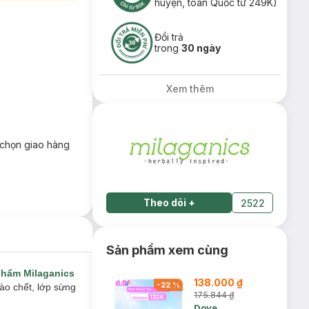
huyện, toàn Quốc từ 249K)
Đổi trả
trong
30 ngày
Xem thêm
chọn giao hàng
Theo dõi
+
2522
Sản phẩm xem cùng
phẩm Milaganics
138.000 ₫
-
22
%
ào chết, lớp sừng
175.844 ₫
Dove