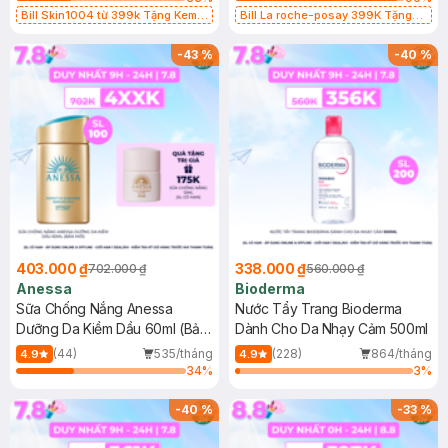
Bill Skin1004 từ 399k Tặng Kem
Bill La roche-posay 399K Tặng
Chống Nắng Cho Da Nhạy Cảm
Gel rửa mặt da dầu nhạy cảm 50ml
SPF 50+ 20ml (SL Có Hạn)
(SL có hạn)
-
43
%
-
40
%
403.000 ₫
338.000 ₫
702.000 ₫
560.000 ₫
Anessa
Bioderma
Sữa Chống Nắng Anessa
Nước Tẩy Trang Bioderma
Dưỡng Da Kiềm Dầu 60ml (Bản
Dành Cho Da Nhạy Cảm 500ml
Mới)
(44)
535/tháng
(228)
864/tháng
4.9
4.9
34
%
3
%
-
40
%
-
33
%