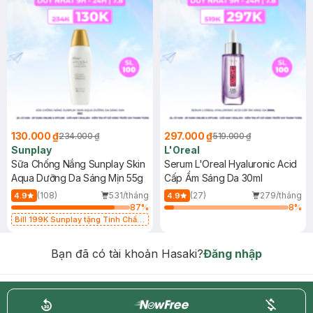
130.000 ₫
297.000 ₫
234.000 ₫
519.000 ₫
Sunplay
L'Oreal
Sữa Chống Nắng Sunplay Skin
Serum L'Oreal Hyaluronic Acid
Aqua Dưỡng Da Sáng Mịn 55g
Cấp Ẩm Sáng Da 30ml
(108)
531/tháng
(27)
279/tháng
4.9
4.9
87
%
8
%
Bill 199K Sunplay tặng Tinh Chất
Chống Nắng 7g trị giá 30K (SL có
hạn)
Bạn đã có tài khoản Hasaki?
Đăng nhập