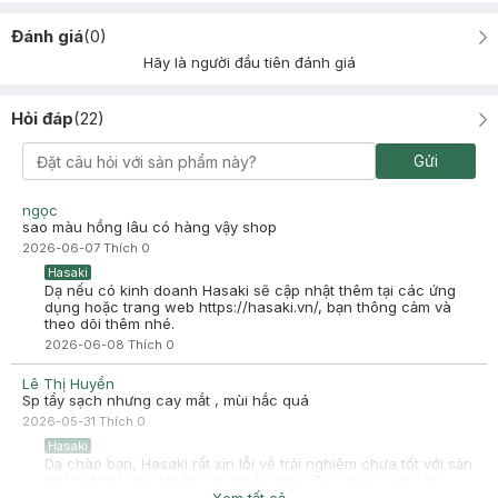
Đánh giá
(
0
)
Hãy là người đầu tiên đánh giá
Hỏi đáp
(
22
)
Gửi
ngọc
sao màu hồng lâu có hàng vậy shop
2026-06-07
Thích
0
Hasaki
Dạ nếu có kinh doanh Hasaki sẽ cập nhật thêm tại các ứng
dụng hoặc trang web https://hasaki.vn/, bạn thông cảm và
theo dõi thêm nhé.
2026-06-08
Thích
0
Lê Thị Huyền
Sp tẩy sạch nhưng cay mắt , mùi hắc quá
2026-05-31
Thích
0
Hasaki
Dạ chào bạn, Hasaki rất xin lỗi về trải nghiệm chưa tốt với sản
phẩm/đơn hàng khiến bạn phiền lòng. Tác dụng của sản
phẩm sẽ tùy vào nhu cầu và cơ địa của người dùng. Bạn có