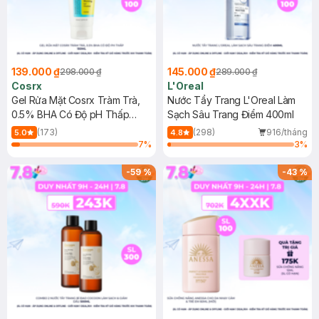
139.000 ₫
145.000 ₫
298.000 ₫
289.000 ₫
Cosrx
L'Oreal
Gel Rửa Mặt Cosrx Tràm Trà,
Nước Tẩy Trang L'Oreal Làm
0.5% BHA Có Độ pH Thấp
Sạch Sâu Trang Điểm 400ml
150ml
(173)
(298)
916/tháng
5.0
4.8
7
%
3
%
-
59
%
-
43
%