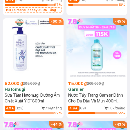
4.9
4.9
87
%
10
%
Bill La roche-posay 399K Tặng
Gel rửa mặt da dầu nhạy cảm 50ml
(SL có hạn)
-
60
%
-
45
%
82.000 ₫
115.000 ₫
205.000 ₫
209.000 ₫
Hatomugi
Garnier
Sữa Tắm Hatomugi Dưỡng Ẩm
Nước Tẩy Trang Garnier Dành
Chiết Xuất Ý Dĩ 800ml
Cho Da Dầu Và Mụn 400ml
(Mới)
(123)
714/tháng
(69)
1.0k/tháng
4.9
4.9
52
%
55
%
-
44
%
-
43
%