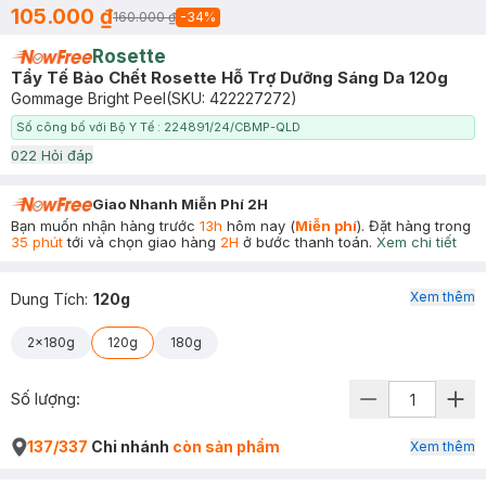
105.000 ₫
160.000 ₫
-
34
%
Rosette
Tẩy Tế Bào Chết Rosette Hỗ Trợ Dưỡng Sáng Da 120g
Gommage Bright Peel
(SKU:
422227272
)
Số công bố với Bộ Y Tế : 224891/24/CBMP-QLD
0
22
Hỏi đáp
Giao Nhanh Miễn Phí 2H
Bạn muốn nhận hàng trước
13h
hôm nay (
Miễn phí
). Đặt hàng trong
35 phút
tới và chọn giao hàng
2H
ở bước thanh toán.
Xem chi tiết
Xem thêm
Dung Tích
:
120g
2x180g
120g
180g
Số lượng:
137/337
Chi nhánh
còn sản phẩm
Xem thêm