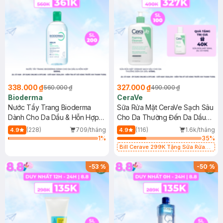
338.000 ₫
327.000 ₫
560.000 ₫
490.000 ₫
Bioderma
CeraVe
Nước Tẩy Trang Bioderma
Sữa Rửa Mặt CeraVe Sạch Sâu
Dành Cho Da Dầu & Hỗn Hợp
Cho Da Thường Đến Da Dầu
500ml
473ml
(228)
709/tháng
(116)
1.6k/tháng
4.9
4.9
1
%
35
%
Bill Cerave 299K Tặng Sữa Rửa
Mặt Cerave 30ml (SL có hạn)
-
53
%
-
50
%