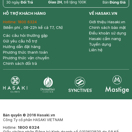
return
nowfree
price
HỖ TRỢ KHÁCH HÀNG
VỀ HASAKI.VN
Hotline:
1800 6324
Giới thiệu Hasaki.vn
(Miễn phí , 08-22h kể cả T7, CN)
Chính sách bảo mật
Điều khoản sử dụng
Các câu hỏi thường gặp
Hasaki cẩm nang
Gửi yêu cầu hỗ trợ
Tuyển dụng
Hướng dẫn đặt hàng
Liên hệ
Phương thức thanh toán
Phương thức vận chuyển
Chính sách đổi trả
Synctives
Clinic
Dermahair
Mastige
Bản quyền © 2016 Hasaki.vn
Công Ty cổ phần HASAKI VIETNAM
Hotline:
1800 6324
Giấy chứng nhận Đăng ký Kinh doanh số 0313612829 do Sở Kế