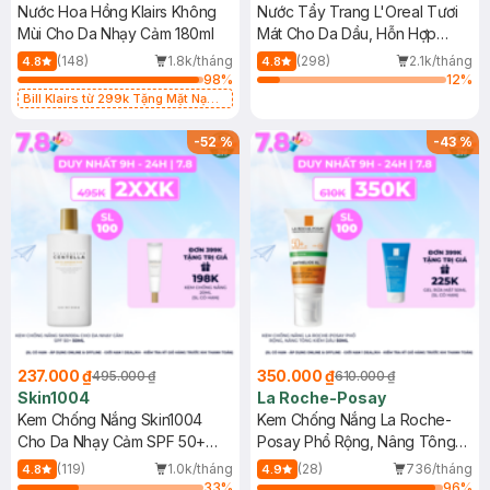
Nước Hoa Hồng Klairs Không
Nước Tẩy Trang L'Oreal Tươi
Mùi Cho Da Nhạy Cảm 180ml
Mát Cho Da Dầu, Hỗn Hợp
400ml
(148)
1.8k/tháng
(298)
2.1k/tháng
4.8
4.8
98
%
12
%
Bill Klairs từ 299k Tặng Mặt Nạ
Làm Dịu Da & Kiểm Soát Dầu Nhờn
25ml (SL Có Hạn)
-
52
%
-
43
%
237.000 ₫
350.000 ₫
495.000 ₫
610.000 ₫
Skin1004
La Roche-Posay
Kem Chống Nắng Skin1004
Kem Chống Nắng La Roche-
Cho Da Nhạy Cảm SPF 50+
Posay Phổ Rộng, Nâng Tông
50ml
Kiềm Dầu 50ml
(119)
1.0k/tháng
(28)
736/tháng
4.8
4.9
33
%
96
%