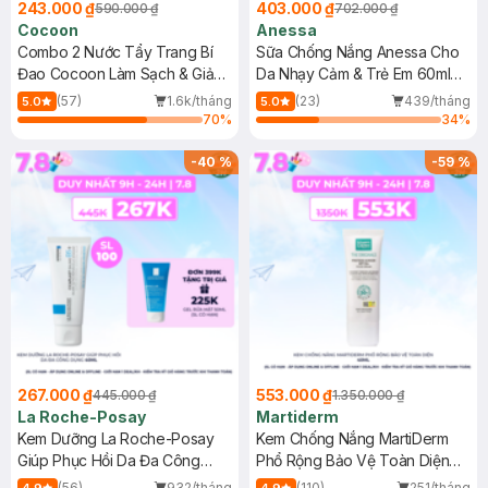
243.000 ₫
403.000 ₫
590.000 ₫
702.000 ₫
Cocoon
Anessa
Combo 2 Nước Tẩy Trang Bí
Sữa Chống Nắng Anessa Cho
Đao Cocoon Làm Sạch & Giảm
Da Nhạy Cảm & Trẻ Em 60ml
Dầu 500ml
(Mới)
(57)
1.6k/tháng
(23)
439/tháng
5.0
5.0
70
%
34
%
-
40
%
-
59
%
267.000 ₫
553.000 ₫
445.000 ₫
1.350.000 ₫
La Roche-Posay
Martiderm
Kem Dưỡng La Roche-Posay
Kem Chống Nắng MartiDerm
Giúp Phục Hồi Da Đa Công
Phổ Rộng Bảo Vệ Toàn Diện
Dụng 40ml
40ml
(56)
932/tháng
(110)
251/tháng