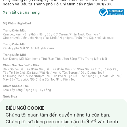
hoạch và Đầu tư Thành phố Hồ Chí Minh cấp ngày 13/01/2016
Xem tất cả cửa hàng
Mỹ Phẩm High-End
Trang Điểm Mặt
Kem Lót
/
Kem Nền
/
Phấn Nền
/
BB / CC Cream
/
Phấn Nước Cushion
/
Che Khuyết Điểm
/
Má Hồng
/
Tạo Khối / Highlight
/
Phấn Phủ
/
Xịt Khoá Makeup
Trang Điểm Mắt
Kẻ Mày
/
Kẻ Mắt
/
Phấn Mắt
/
Mascara
Trang Điểm Môi
Son Dưỡng Môi
/
Son Kem / Tint
/
Son Thỏi
/
Son Bóng
/
Tẩy Trang Mắt / Môi
Chăm Sóc Tóc Và Da Đầu
Dầu Gội Và Dầu Xả
/
Dầu Gội
/
Dầu Xả
/
Dầu Gội Khô
/
Dầu Gội Xả 2in1
/
Bộ Gội Xả
/
Tẩy Tế Bào Chết Da Đầu
/
Mặt Nạ / Kem Ủ Tóc
/
Serum / Dầu Dưỡng Tóc
/
Xịt Dưỡng Tóc
/
Thuốc Nhuộm Tóc
/
Sản Phẩm Tạo Kiểu Tóc
/
Dụng Cụ Chăm Sóc Tóc
/
Máy Sấy Tóc
/
Lược
/
Bộ Chăm Sóc Tóc
/
Phụ Kiện Tóc
Chăm Sóc Cơ Thể
Kem Tẩy Lông
/
Dụng Cụ Tẩy Lông
Nước Hoa
Nước Hoa Nữ
/
Nước Hoa Nam
/
Nước Hoa Cao Cấp
/
Xịt Thơm Toàn Thân
/
Nước Hoa Vùng Kín
Notice about cookies usage
BIỂU NGỮ COOKIE
Chăm Sóc Cá Nhân
Chúng tôi quan tâm đến quyền riêng tư của bạn.
Chống Muỗi
/
Khẩu Trang
/
Máy Massage
/
Mặt Nạ Xông Hơi
/
Nước Rửa Tay
/
Sản Phẩm Chăm Sóc Khác
/
Bàn Chải Đánh Răng
/
Bàn Chải Điện
/
Chúng tôi sử dụng các cookie cần thiết để vận hành
Hỗ Trợ Trắng Răng
/
Kem Đánh Răng
/
Máy Tăm Nước
/
Nước Súc Miệng
/
Tăm / Chỉ Nha Khoa
/
Xịt Thơm Miệng
/
Dung Dịch Vệ Sinh
/
Dưỡng Vùng Kín
/