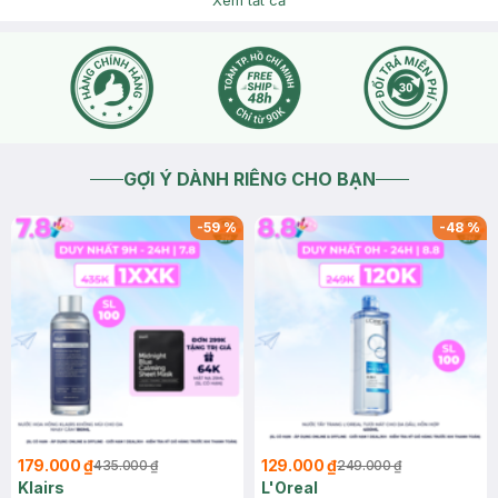
Xem tất cả
thể chat với Hasaki để được hỗ trợ tốt nhất. Cảm ơn bạn đã
tin tưởng và mua hàng tại Hasaki!
2026-06-01
Thích
0
GỢI Ý DÀNH RIÊNG CHO BẠN
-
59
%
-
48
%
179.000 ₫
129.000 ₫
435.000 ₫
249.000 ₫
Klairs
L'Oreal