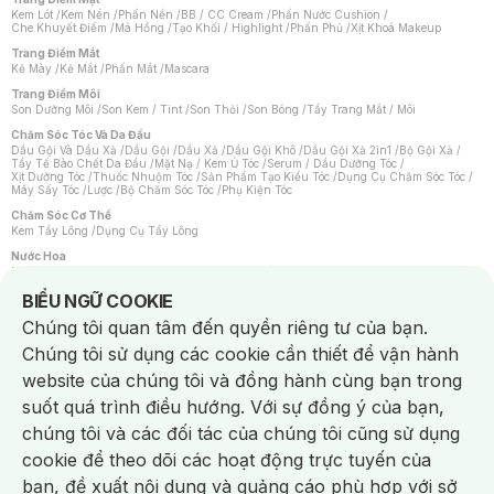
Kem Lót
/
Kem Nền
/
Phấn Nền
/
BB / CC Cream
/
Phấn Nước Cushion
/
Che Khuyết Điểm
/
Má Hồng
/
Tạo Khối / Highlight
/
Phấn Phủ
/
Xịt Khoá Makeup
Trang Điểm Mắt
Kẻ Mày
/
Kẻ Mắt
/
Phấn Mắt
/
Mascara
Trang Điểm Môi
Son Dưỡng Môi
/
Son Kem / Tint
/
Son Thỏi
/
Son Bóng
/
Tẩy Trang Mắt / Môi
Chăm Sóc Tóc Và Da Đầu
Dầu Gội Và Dầu Xả
/
Dầu Gội
/
Dầu Xả
/
Dầu Gội Khô
/
Dầu Gội Xả 2in1
/
Bộ Gội Xả
/
Tẩy Tế Bào Chết Da Đầu
/
Mặt Nạ / Kem Ủ Tóc
/
Serum / Dầu Dưỡng Tóc
/
Xịt Dưỡng Tóc
/
Thuốc Nhuộm Tóc
/
Sản Phẩm Tạo Kiểu Tóc
/
Dụng Cụ Chăm Sóc Tóc
/
Máy Sấy Tóc
/
Lược
/
Bộ Chăm Sóc Tóc
/
Phụ Kiện Tóc
Chăm Sóc Cơ Thể
Kem Tẩy Lông
/
Dụng Cụ Tẩy Lông
Nước Hoa
Nước Hoa Nữ
/
Nước Hoa Nam
/
Nước Hoa Cao Cấp
/
Xịt Thơm Toàn Thân
/
Nước Hoa Vùng Kín
Notice about cookies usage
BIỂU NGỮ COOKIE
Chăm Sóc Cá Nhân
Chúng tôi quan tâm đến quyền riêng tư của bạn.
Chống Muỗi
/
Khẩu Trang
/
Máy Massage
/
Mặt Nạ Xông Hơi
/
Nước Rửa Tay
/
Sản Phẩm Chăm Sóc Khác
/
Bàn Chải Đánh Răng
/
Bàn Chải Điện
/
Chúng tôi sử dụng các cookie cần thiết để vận hành
Hỗ Trợ Trắng Răng
/
Kem Đánh Răng
/
Máy Tăm Nước
/
Nước Súc Miệng
/
Tăm / Chỉ Nha Khoa
/
Xịt Thơm Miệng
/
Dung Dịch Vệ Sinh
/
Dưỡng Vùng Kín
/
website của chúng tôi và đồng hành cùng bạn trong
Khăn Ướt Vệ Sinh Vùng Kín
/
Băng Vệ Sinh
/
Tampon
/
Bọt Cạo Râu
/
Dao Cạo Râu
/
Máy Cạo Râu
suốt quá trình điều hướng. Với sự đồng ý của bạn,
Vấn Đề Về Da
chúng tôi và các đối tác của chúng tôi cũng sử dụng
Da Dầu / Lỗ Chân Lông To
/
Da Khô / Mất Nước
/
Da Lão Hóa
/
Da Mụn
/
Da Nhạy Cảm / Kích Ứng
/
Da Xỉn Màu
/
Thâm / Nám / Tàn Nhang
/
cookie để theo dõi các hoạt động trực tuyến của
Quầng Thâm & Bọng Mắt
/
Sẹo
/
Viêm Da Cơ Địa
bạn, đề xuất nội dung và quảng cáo phù hợp với sở
Dụng Cụ / Phụ Kiện Chăm Sóc Da