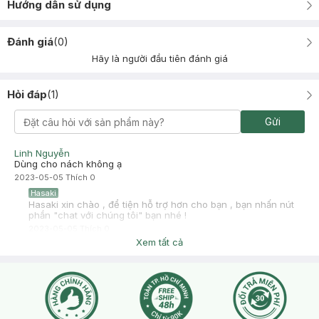
Hướng dẫn sử dụng
Đánh giá
(
0
)
Hãy là người đầu tiên đánh giá
Hỏi đáp
(
1
)
Gửi
Linh Nguyễn
Dùng cho nách không ạ
2023-05-05
Thích
0
Hasaki
Hasaki xin chào , để tiện hỗ trợ hơn cho bạn , bạn nhấn nút
phần "chat với chúng tôi" bạn nhé !
2023-05-05
Thích
0
Xem tất cả