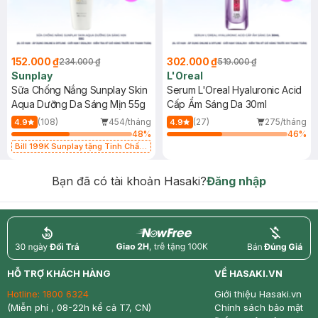
152.000 ₫
302.000 ₫
234.000 ₫
519.000 ₫
Sunplay
L'Oreal
Sữa Chống Nắng Sunplay Skin
Serum L'Oreal Hyaluronic Acid
Aqua Dưỡng Da Sáng Mịn 55g
Cấp Ẩm Sáng Da 30ml
(108)
454/tháng
(27)
275/tháng
4.9
4.9
48
%
46
%
Bill 199K Sunplay tặng Tinh Chất
Chống Nắng 7g trị giá 30K (SL có
hạn)
Bạn đã có tài khoản Hasaki?
Đăng nhập
return
nowfree
price
HỖ TRỢ KHÁCH HÀNG
VỀ HASAKI.VN
Hotline:
1800 6324
Giới thiệu Hasaki.vn
(Miễn phí , 08-22h kể cả T7, CN)
Chính sách bảo mật