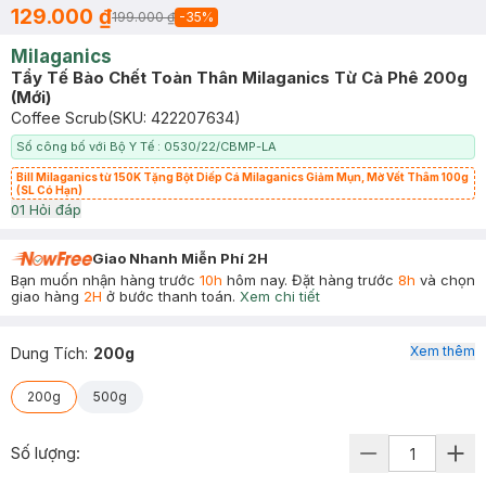
129.000 ₫
199.000 ₫
-
35
%
Milaganics
Tẩy Tế Bào Chết Toàn Thân Milaganics Từ Cà Phê 200g
(Mới)
Coffee Scrub
(SKU:
422207634
)
Số công bố với Bộ Y Tế : 0530/22/CBMP-LA
Bill Milaganics từ 150K Tặng Bột Diếp Cá Milaganics Giảm Mụn, Mờ Vết Thâm 100g
(SL Có Hạn)
0
1
Hỏi đáp
Giao Nhanh Miễn Phí 2H
Bạn muốn nhận hàng trước
10h
hôm nay. Đặt hàng trước
8h
và chọn
giao hàng
2H
ở bước thanh toán.
Xem chi tiết
Xem thêm
Dung Tích
:
200g
200g
500g
Số lượng: