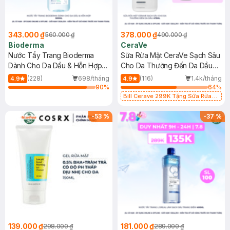
343.000 ₫
378.000 ₫
560.000 ₫
490.000 ₫
Bioderma
CeraVe
Nước Tẩy Trang Bioderma
Sữa Rửa Mặt CeraVe Sạch Sâu
Dành Cho Da Dầu & Hỗn Hợp
Cho Da Thường Đến Da Dầu
500ml
473ml
(228)
698/tháng
(116)
1.4k/tháng
4.9
4.9
90
%
64
%
Bill Cerave 299K Tặng Sữa Rửa
Mặt Cerave 30ml (SL có hạn)
-
53
%
-
37
%
139.000 ₫
181.000 ₫
298.000 ₫
289.000 ₫