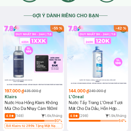
GỢI Ý DÀNH RIÊNG CHO BẠN
-
55
%
-
42
%
197.000 ₫
144.000 ₫
435.000 ₫
249.000 ₫
Klairs
L'Oreal
Nước Hoa Hồng Klairs Không
Nước Tẩy Trang L'Oreal Tươi
Mùi Cho Da Nhạy Cảm 180ml
Mát Cho Da Dầu, Hỗn Hợp
400ml
(148)
1.6k/tháng
(298)
1.9k/tháng
4.8
4.8
80
%
64
%
Bill Klairs từ 299k Tặng Mặt Nạ
Làm Dịu Da & Kiểm Soát Dầu Nhờn