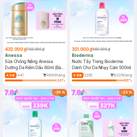
432.000 ₫
351.000 ₫
702.000 ₫
560.000 ₫
Anessa
Bioderma
Sữa Chống Nắng Anessa
Nước Tẩy Trang Bioderma
Dưỡng Da Kiềm Dầu 60ml (Bản
Dành Cho Da Nhạy Cảm 500ml
Mới)
(44)
499/tháng
(228)
832/tháng
4.9
4.9
34
%
86
%
-
39
%
-
23
%