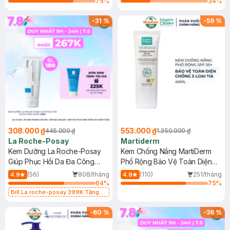
75
%
34
%
-
31
%
-
59
%
308.000 ₫
553.000 ₫
445.000 ₫
1.350.000 ₫
La Roche-Posay
Martiderm
Kem Dưỡng La Roche-Posay
Kem Chống Nắng MartiDerm
Giúp Phục Hồi Da Đa Công
Phổ Rộng Bảo Vệ Toàn Diện
Dụng 40ml
40ml
(56)
808/tháng
(110)
251/tháng
4.9
4.9
64
%
75
%
Bill La roche-posay 399K Tặng
Gel rửa mặt da dầu nhạy cảm 50ml
(SL có hạn)
-
60
%
-
36
%