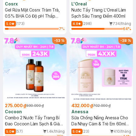
Cosrx
L'Oreal
Gel Rửa Mặt Cosrx Tràm Trà,
Nước Tẩy Trang L'Oreal Làm
0.5% BHA Có Độ pH Thấp
Sạch Sâu Trang Điểm 400ml
150ml
(173)
(298)
734/tháng
5.0
4.8
7
%
64
%
-
53
%
-
38
%
275.000 ₫
432.000 ₫
590.000 ₫
702.000 ₫
Cocoon
Anessa
Combo 2 Nước Tẩy Trang Bí
Sữa Chống Nắng Anessa Cho
Đao Cocoon Làm Sạch & Giảm
Da Nhạy Cảm & Trẻ Em 60ml
Dầu 500ml
(Mới)
(57)
1.4k/tháng
(23)
410/tháng
5.0
5.0