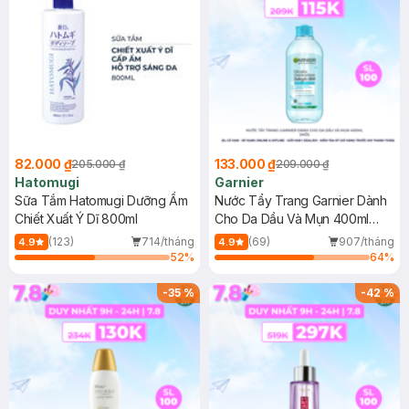
82.000 ₫
133.000 ₫
205.000 ₫
209.000 ₫
Hatomugi
Garnier
Sữa Tắm Hatomugi Dưỡng Ẩm
Nước Tẩy Trang Garnier Dành
Chiết Xuất Ý Dĩ 800ml
Cho Da Dầu Và Mụn 400ml
(Mới)
(123)
714/tháng
(69)
907/tháng
4.9
4.9
52
%
64
%
-
35
%
-
42
%